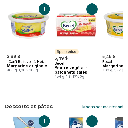
sauter Beurre et tartinades
Ajouter Margarine originale au panier
Ajouter Beurre végé
Sponsorisé
3,99 $
5,49 $
5,49 $
I Can’t Believe It’s Not
Becel
Becel
Sponsorisé
Butter!
Margarine originale
Margarine or
Beurre végétal -
400 g, 1,00 $/100g
400 g, 1,37 $/
bâtonnets salés
454 g, 1,21 $/100g
Desserts et pâtes
Magasiner maintenant
sauter Desserts et pâtes
Ajouter Pâte à biscuits aux pépites de chocol
Ajouter Biscuits de