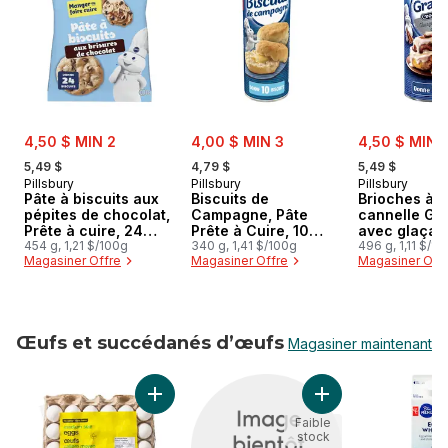
sale:
sale:
sale:
4,50 $ MIN 2
4,00 $ MIN 3
4,50 $ MIN 
, formerly:
, formerly:
, formerly:
5,49 $
4,79 $
5,49 $
Pillsbury
Pillsbury
Pillsbury
Pâte à biscuits aux
Biscuits de
Brioches à l
pépites de chocolat,
Campagne, Pâte
cannelle Gr
Prête à cuire, 24
Prête à Cuire, 10
avec glaçag
unités
454 g, 1,21 $/100g
unités
340 g, 1,41 $/100g
saveur de f
496 g, 1,11 $/1
Magasiner Offre
Magasiner Offre
Magasiner Off
la crème
Œufs et succédanés d’œufs
Magasiner maintenant
sauter Œufs et succédanés d’œufs
Ajouter Œufs moyen au panier
Ajouter Oeufs Bruns
Faible
stock