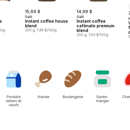
15,69 $
14,99 $
Galil
Galil
I
a
Instant coffee house
Instant coffee
blend
cafénato premium
00g
200 g, 7,85 $/100g
blend
200 g, 7,50 $/100g
Produits
Viande
Boulangerie
Garde-
Char
laitiers et
manger
oeufs