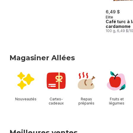
6,49 $
Elite
Café turc à l
cardamome
100 g, 6,49 $/1
Magasiner Allées
sauter Magasiner Allées
Nouveautés
Cartes-
Repas
Fruits et
cadeaux
préparés
légumes
Meilleures ventes