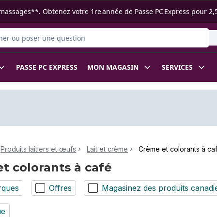
s ramassages**. Obtenez votre 1re année de Passe PC Express pour 2,
 des produits
PASSE PC EXPRESS
MON MAGASIN
SERVICES
Produits laitiers et œufs
Lait et crème
Crème et colorants à ca
t colorants à café
rques
Offres
Magasinez des produits canadi
ue