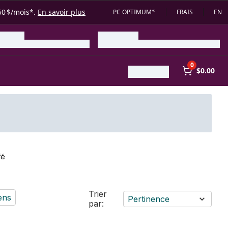
50 $/mois*.
En savoir plus
PC OPTIMUM🅪
FRAIS
EN
0
$0.00
fé
Trier
ens
Pertinence
par: