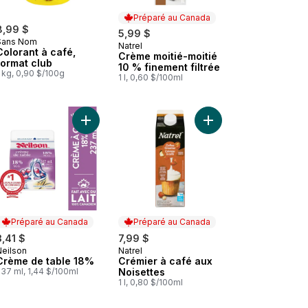
Préparé au Canada
8,99 $
5,99 $
Sans Nom
Natrel
Préparé au Canada
Colorant à café,
Crème moitié-moitié
format club
10 % finement filtrée
 kg, 0,90 $/100g
1 l, 0,60 $/100ml
au panier
 Crème moitié-moitié 10% au panier
Ajouter Crème de table 18% au panier
Ajouter Crémier à caf
Préparé au Canada
Préparé au Canada
3,41 $
7,99 $
Neilson
Natrel
Préparé au Canada
Préparé au Canada
Crème de table 18%
Crémier à café aux
37 ml, 1,44 $/100ml
Noisettes
1 l, 0,80 $/100ml