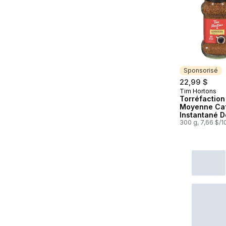
Sponsorisé
22,99 $
Tim Hortons
Sponsorisé
Torréfaction 
Moyenne Ca
Instantané D
Qualité Supé
300 g, 7,66 $/