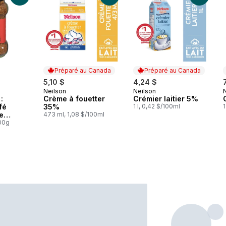
Préparé au Canada
Préparé au Canada
5,10 $
4,24 $
Neilson
Neilson
Préparé au Canada
Préparé au Canada
:
Crème à fouetter
Crémier laitier 5%
fé
35%
1 l, 0,42 $/100ml
1
e
473 ml, 1,08 $/100ml
rieure
100g