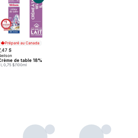
Préparé au Canada
7,47 $
Neilson
Préparé au Canada
Crème de table 18%
 l, 0,75 $/100ml