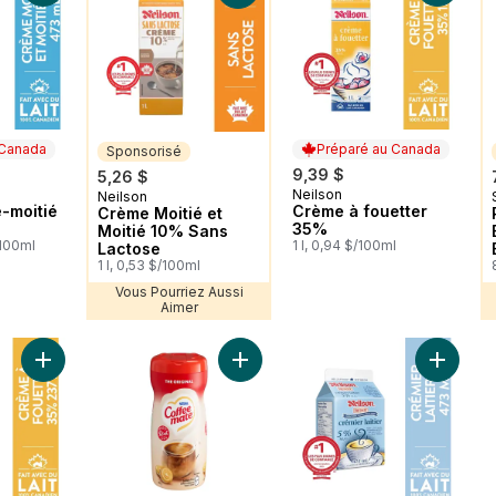
 Canada
Préparé au Canada
Sponsorisé
9,39 $
5,26 $
Neilson
 Canada
Préparé au Canada
Neilson
Sponsorisé
-moitié
Crème à fouetter
Crème Moitié et
35%
Moitié 10% Sans
/100ml
1 l, 0,94 $/100ml
Lactose
1 l, 0,53 $/100ml
Vous Pourriez Aussi
Aimer
Ajouter Crème à fouetter 35% au panier
Ajouter 