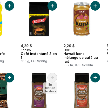
Ajouter Colorant à café léger au panier
Ajouter Café instantané 3 en 1 au p
Ajouter 
4,29 $
2,29 $
Kopiko
UCC
afé
Café instantané 3 en
Hawaii kona
1
mélange de café au
00g
300 g, 1,43 $/100g
lait
2
337 ml, 0,68 $/100ml
Ajouter Café turc à la cardamome au panier
Ajouter Instant coffee house blend
Ajouter 
En
rupture
de stock