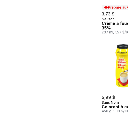
Préparé au
3,73 $
Neilson
Préparé au
Crème à foue
35%
237 ml, 1,57 $/
5,99 $
Sans Nom
Colorant à c
450 g, 1,33 $/1