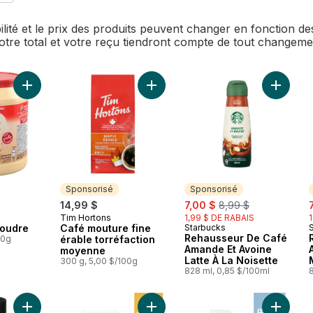
bilité et le prix des produits peuvent changer en fonction 
Votre total et votre reçu tiendront compte de tout changem
Ajouter Original en poudre au panier
Ajouter Café mouture fine érable t
Ajouter
Sponsorisé
Sponsorisé
sale:
, formerly:
s
14,99 $
7,00 $
8,99 $
Tim Hortons
1,99 $ DE RABAIS
Sponsorisé
poudre
Café mouture fine
Starbucks
Sponsorisé
Rehausseur De Café
00g
érable torréfaction
Amande Et Avoine
moyenne
Latte À La Noisette
300 g, 5,00 $/100g
828 ml, 0,85 $/100ml
Ajouter Torréfaction : Moyenne Café Instantané De Qualité Su
Ajouter Crème à fouetter 35% au p
Ajouter 