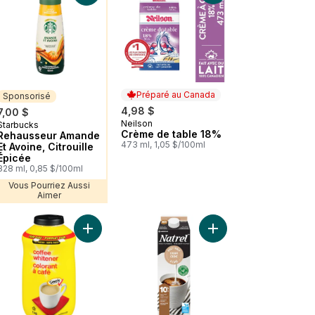
Préparé au Canada
Sponsorisé
4,98 $
7,00 $
Neilson
Préparé au Canada
Starbucks
Sponsorisé
Crème de table 18%
Rehausseur Amande
473 ml, 1,05 $/100ml
Et Avoine, Citrouille
Épicée
828 ml, 0,85 $/100ml
Vous Pourriez Aussi
Aimer
Crémier laitier 5% au panier
Ajouter COFFEE-MATE Original en poudre au panier
Ajouter Colorant à café, format club au panier
Ajouter Crème moitié-m