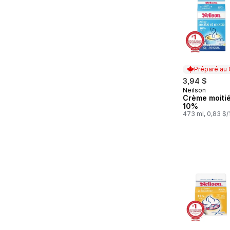
Préparé au
3,94 $
Neilson
Préparé au
Crème moitié
10%
473 ml, 0,83 $