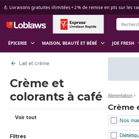
Passer au contenu principal
Passer au pied de page
💪 Livraisons gratuites illimitées + 2 % de remise en pts sur le
Rechercher
ÉPICERIE
MAISON, BEAUTÉ ET BÉBÉ
JOE FRESH
Passer au filtrage du contenu
Lait et crème
Crème et
colorants à café
Alimentation
Crème e
Voir tout
Nos ma
Diététiq
Filtres