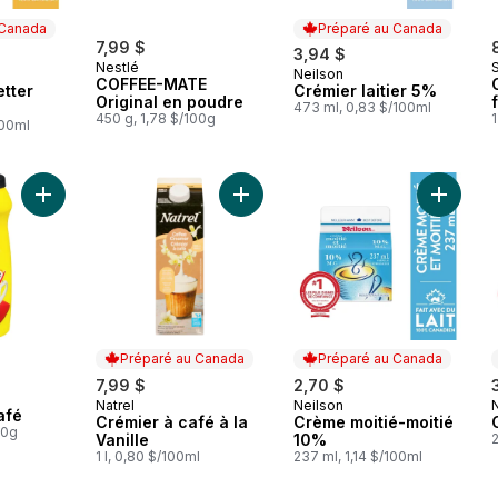
 Canada
Préparé au Canada
7,99 $
3,94 $
Nestlé
Neilson
 Canada
Préparé au Canada
COFFEE-MATE
tter
Crémier laitier 5%
Original en poudre
473 ml, 0,83 $/100ml
450 g, 1,78 $/100g
1
100ml
Ajouter Colorant à café au panier
Ajouter Crémier à café à la Vanille 
Ajouter
Préparé au Canada
Préparé au Canada
7,99 $
2,70 $
Natrel
Neilson
Préparé au Canada
Préparé au Canada
afé
Crémier à café à la
Crème moitié-moitié
00g
Vanille
10%
2
1 l, 0,80 $/100ml
237 ml, 1,14 $/100ml