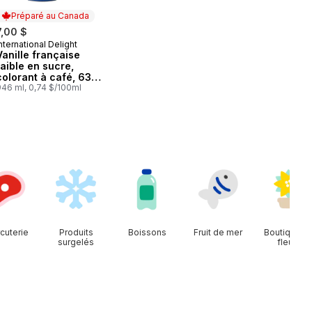
Préparé au Canada
7,00 $
nternational Delight
Préparé au Canada
Vanille française
faible en sucre,
colorant à café, 63
portions
946 ml, 0,74 $/100ml
cuterie
Produits
Boissons
Fruit de mer
Boutique d
surgelés
fleurs