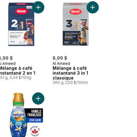
anier
Hawaii kona mélange de café au lait au panier
Ajouter Mélange à café instantané 2 en 1 au pani
Ajouter Mélange à café
8,99 $
8,99 $
Al Ameed
Al Ameed
Mélange à café
Mélange à café
instantané 2 en 1
instantané 3 in 1
61 g, 3,44 $/100g
classique
360 g, 2,50 $/100ml
 au panier
Instant coffee cafénato premium blend au panier
Ajouter Vanille française faible en sucre, coloran