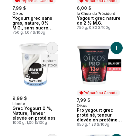
Préparé au Canada
Préparé au Canada
7,99 $
6,00 $
Oikos
le Choix du Président
Préparé au Canada
Préparé au Canada
Yogourt grec sans
Yogourt grec nature
gras, nature, 0%
de 2 % M.G.
M.G., sans sucre
750 g, 0,80 $/100g
ajouté
750 g, 1,07 $/100g
Ajouter Grec Yogourt 0 %, Nature, Teneur
Ajouter P
En
rupture
de stock
Préparé au Canada
9,99 $
7,99 $
Liberté
Oikos
Préparé au Canada
Grec Yogourt 0 %,
Pro yogourt grec
Nature, Teneur
protéiné, teneur
élevée en protéines
élevée en protéines,
1000 g, 1,00 $/100g
fraises
650 g, 1,23 $/100g