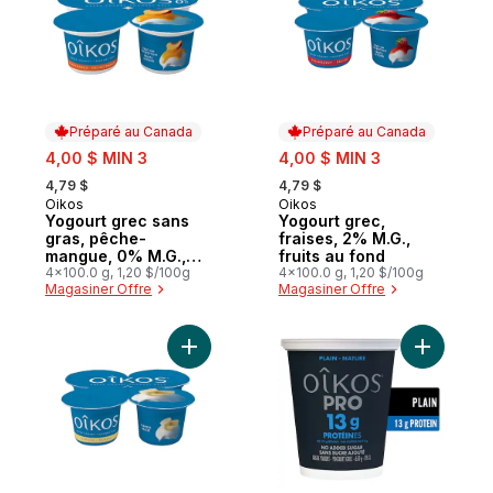
Préparé au Canada
Préparé au Canada
sale:
sale:
4,00 $ MIN 3
4,00 $ MIN 3
, formerly:
, formerly:
4,79 $
4,79 $
Oikos
Oikos
Préparé au Canada
Préparé au Canada
Yogourt grec sans
Yogourt grec,
gras, pêche-
fraises, 2% M.G.,
mangue, 0% M.G.,
fruits au fond
fruits au fond
4x100.0 g, 1,20 $/100g
4x100.0 g, 1,20 $/100g
Magasiner Offre
Magasiner Offre
Ajouter Yogourt grec, banane, 2% M.G., b
Ajouter P