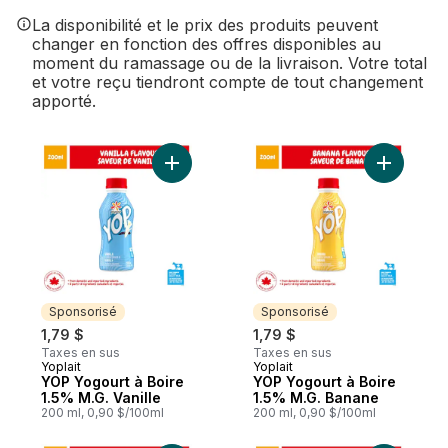
La disponibilité et le prix des produits peuvent
changer en fonction des offres disponibles au
moment du ramassage ou de la livraison. Votre total
et votre reçu tiendront compte de tout changement
apporté.
Ajouter YOP Yogourt à Boire 1.5% M.G. Van
Ajouter Y
Sponsorisé
Sponsorisé
1,79 $
1,79 $
Taxes en sus
Taxes en sus
Yoplait
Yoplait
Sponsorisé
Sponsorisé
YOP Yogourt à Boire
YOP Yogourt à Boire
1.5% M.G. Vanille
1.5% M.G. Banane
200 ml, 0,90 $/100ml
200 ml, 0,90 $/100ml