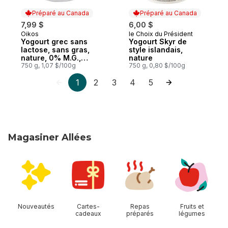
Préparé au Canada
Préparé au Canada
7,99 $
6,00 $
Oikos
le Choix du Président
Préparé au Canada
Préparé au Canada
Yogourt grec sans
Yogourt Skyr de
lactose, sans gras,
style islandais,
nature, 0% M.G.,
nature
sans sucre ajouté
750 g, 1,07 $/100g
750 g, 0,80 $/100g
1
2
3
4
5
Magasiner Allées
sauter Magasiner Allées
Nouveautés
Cartes-
Repas
Fruits et
cadeaux
préparés
légumes