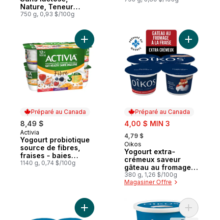
Nature, Teneur
élevée en protéines
750 g, 0,93 $/100g
Ajouter Yogourt probiotique source de fib
Ajouter Y
Préparé au Canada
Préparé au Canada
sale:
8,49 $
4,00 $ MIN 3
, formerly:
Activia
Préparé au Canada
4,79 $
Yogourt probiotique
Oikos
Préparé au Canada
source de fibres,
Yogourt extra-
fraises - baies
crémeux saveur
sauvages - mangue
1140 g, 0,74 $/100g
gâteau au fromage à
la fraise
380 g, 1,26 $/100g
Magasiner Offre
Ajouter Yogourt grec, nature, 2% M.G. au 
Ajouter Y