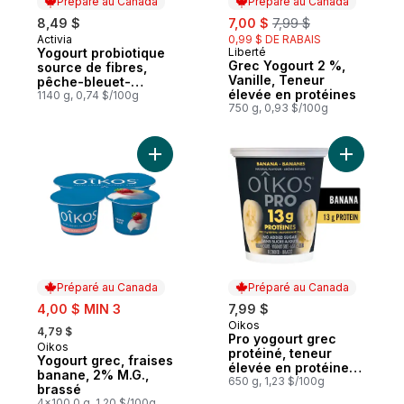
Préparé au Canada
Préparé au Canada
sale:
, formerly:
8,49 $
7,00 $
7,99 $
Activia
0,99 $ DE RABAIS
Préparé au Canada
Yogourt probiotique
Liberté
Préparé au Canada
Grec Yogourt 2 %,
source de fibres,
Vanille, Teneur
pêche-bleuet-
élevée en protéines
vanille-fraise-kiwi
1140 g, 0,74 $/100g
750 g, 0,93 $/100g
Ajouter Yogourt grec, fraises banane, 2% 
Ajouter P
Préparé au Canada
Préparé au Canada
sale:
4,00 $ MIN 3
7,99 $
, formerly:
Oikos
Préparé au Canada
4,79 $
Pro yogourt grec
Oikos
Préparé au Canada
protéiné, teneur
Yogourt grec, fraises
élevée en protéines,
banane, 2% M.G.,
bananes
650 g, 1,23 $/100g
brassé
4x100.0 g, 1,20 $/100g