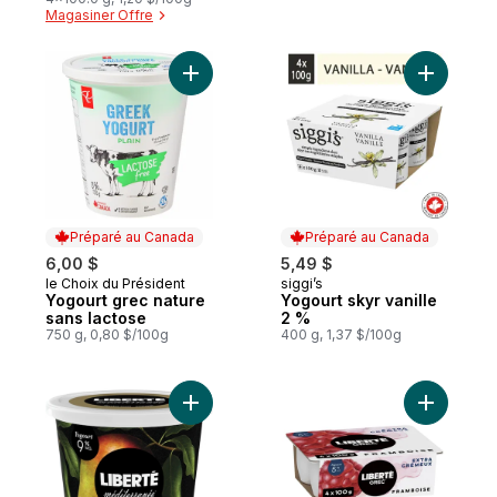
Magasiner Offre
Ajouter Yogourt grec nature sans lactose 
Ajouter Y
Préparé au Canada
Préparé au Canada
6,00 $
5,49 $
le Choix du Président
siggi’s
Préparé au Canada
Préparé au Canada
Yogourt grec nature
Yogourt skyr vanille
sans lactose
2 %
750 g, 0,80 $/100g
400 g, 1,37 $/100g
Ajouter Méditerranée yogourt mangue 9 %
Ajouter G