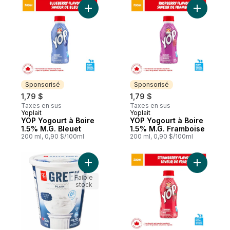
Ajouter YOP Yogourt à Boire 1.5% M.G. Ble
Ajouter Y
Sponsorisé
Sponsorisé
1,79 $
1,79 $
Taxes en sus
Taxes en sus
Yoplait
Yoplait
Sponsorisé
Sponsorisé
YOP Yogourt à Boire
YOP Yogourt à Boire
1.5% M.G. Bleuet
1.5% M.G. Framboise
200 ml, 0,90 $/100ml
200 ml, 0,90 $/100ml
Ajouter Yogourt grec nature à 0 % de M.G
Ajouter Y
Faible
stock