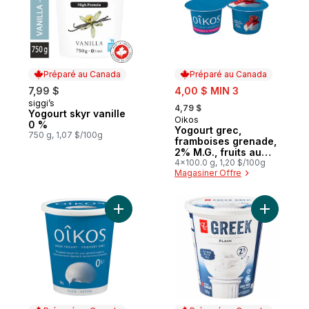
Préparé au Canada
Préparé au Canada
sale:
7,99 $
4,00 $ MIN 3
, formerly:
siggi’s
Préparé au Canada
4,79 $
Yogourt skyr vanille
Oikos
Préparé au Canada
0 %
Yogourt grec,
750 g, 1,07 $/100g
framboises grenade,
2% M.G., fruits au
fond
4x100.0 g, 1,20 $/100g
Magasiner Offre
Ajouter Yogourt grec sans gras, nature, 0
Ajouter Y