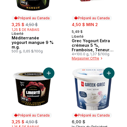
Préparé au Canada
Préparé au Canada
sale:
, formerly:
sale:
3,25 $
4,50 $
4,50 $ MIN 2
, formerly:
1,25 $ DE RABAIS
5,49 $
Liberté
Préparé au Canada
Liberté
Préparé au Canada
Méditerranée
Grec Yogourt Extra
yogourt mangue 9 %
crémeux 5 %,
m.g.
Framboise, Teneur
500 g, 0,65 $/100g
élevée en protéines
4x100.0 g, 1,37 $/100g
Magasiner Offre
Ajouter Yogourt Méditerranée 9 %, gâtea
Ajouter Y
Préparé au Canada
Préparé au Canada
sale:
, formerly:
3,25 $
4,50 $
6,00 $
1,25 $ DE RABAIS
le Choix du Président