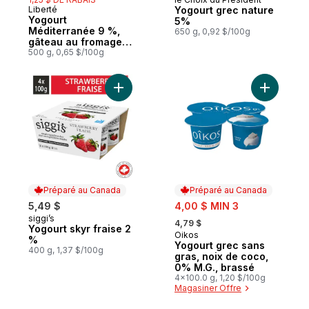
Préparé au Canada
Liberté
Yogourt grec nature
Préparé au Canada
Yogourt
5%
Méditerranée 9 %,
650 g, 0,92 $/100g
gâteau au fromage
aux framboises
500 g, 0,65 $/100g
Ajouter Yogourt skyr fraise 2 % au panier
Ajouter Y
Préparé au Canada
Préparé au Canada
sale:
5,49 $
4,00 $ MIN 3
, formerly:
siggi’s
Préparé au Canada
4,79 $
Yogourt skyr fraise 2
Oikos
Préparé au Canada
%
Yogourt grec sans
400 g, 1,37 $/100g
gras, noix de coco,
0% M.G., brassé
4x100.0 g, 1,20 $/100g
Magasiner Offre