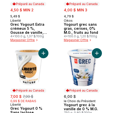
Préparé au Canada
Préparé au Canada
sale:
sale:
4,50 $ MIN 2
4,00 $ MIN 3
, formerly:
, formerly:
5,49 $
4,79 $
Liberté
Oikos
Préparé au Canada
Préparé au Canada
Grec Yogourt Extra
Yogourt grec sans
crémeux 5 %,
gras, cerises, 0%
Gousse de vanille,
M.G., fruits au fond
Teneur élevée en
4x100.0 g, 1,37 $/100g
4x100.0 g, 1,20 $/100g
Magasiner Offre
Magasiner Offre
protéines
Ajouter Grec Yogourt 0 % Sans lactose, N
Ajouter Y
Préparé au Canada
Préparé au Canada
sale:
, formerly:
7,00 $
7,99 $
6,00 $
0,99 $ DE RABAIS
le Choix du Président
Préparé au Canada
Liberté
Yogourt grec à la
Préparé au Canada
Grec Yogourt 0 %
vanille de 0 % M.G.
Sans lactose,
750 g, 0,80 $/100g