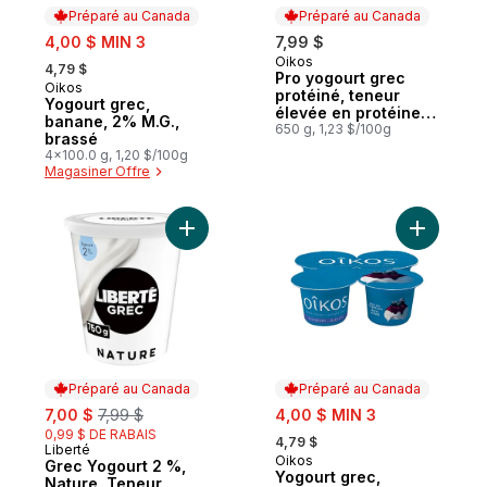
Préparé au Canada
Préparé au Canada
sale:
4,00 $ MIN 3
7,99 $
, formerly:
Oikos
Préparé au Canada
4,79 $
Pro yogourt grec
Oikos
Préparé au Canada
protéiné, teneur
Yogourt grec,
élevée en protéines,
banane, 2% M.G.,
nature
650 g, 1,23 $/100g
brassé
4x100.0 g, 1,20 $/100g
Magasiner Offre
Ajouter Grec Yogourt 2 %, Nature, Teneur
Ajouter Yo
Préparé au Canada
Préparé au Canada
sale:
, formerly:
sale:
7,00 $
7,99 $
4,00 $ MIN 3
, formerly:
0,99 $ DE RABAIS
4,79 $
Liberté
Préparé au Canada
Oikos
Préparé au Canada
Grec Yogourt 2 %,
Yogourt grec,
Nature, Teneur