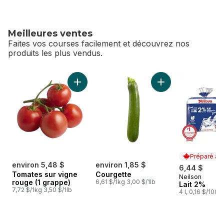
Meilleures ventes
Faites vos courses facilement et découvrez nos
produits les plus vendus.
sauter Meilleures ventes
Ajouter Tomates sur vigne rouge (1 grappe) 
Ajouter Courgette 
Préparé au
environ 5,48 $
environ 1,85 $
6,44 $
Tomates sur vigne
Courgette
Neilson
Préparé au
rouge (1 grappe)
6,61 $/1kg 3,00 $/1lb
Lait 2%
7,72 $/1kg 3,50 $/1lb
4 l, 0,16 $/100m