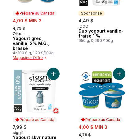
Préparé au Canada
Sponsorisé
sale:
4,00 $ MIN 3
4,49 $
, formerly:
IÖGO
Sponsorisé
4,79 $
Duo yogourt vanille-
Oikos
Préparé au Canada
fraise 1 %
Yogourt grec,
650 g, 0,69 $/100g
vanille, 2% M.G.,
brassé
4x100.0 g, 1,20 $/100g
Magasiner Offre
Ajouter Yogourt skyr nature 0 % au panie
Ajouter Y
Préparé au Canada
Préparé au Canada
sale:
7,99 $
4,00 $ MIN 3
, formerly:
siggi’s
Préparé au Canada
4,79 $
Yogourt skyr nature