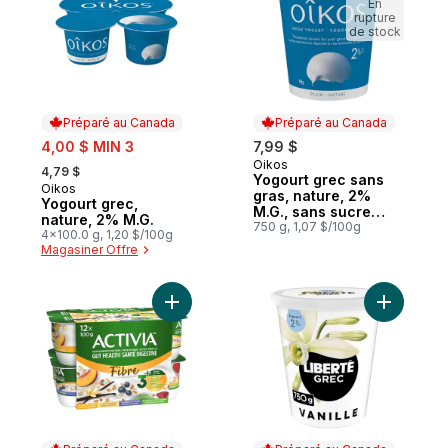
En
rupture
de stock
Préparé au Canada
Préparé au Canada
sale:
4,00 $ MIN 3
7,99 $
, formerly:
Oikos
Préparé au Canada
4,79 $
Yogourt grec sans
Oikos
Préparé au Canada
gras, nature, 2%
Yogourt grec,
M.G., sans sucre
nature, 2% M.G.
ajouté
750 g, 1,07 $/100g
4x100.0 g, 1,20 $/100g
Magasiner Offre
Ajouter Yogourt probiotique source de fib
Ajouter G