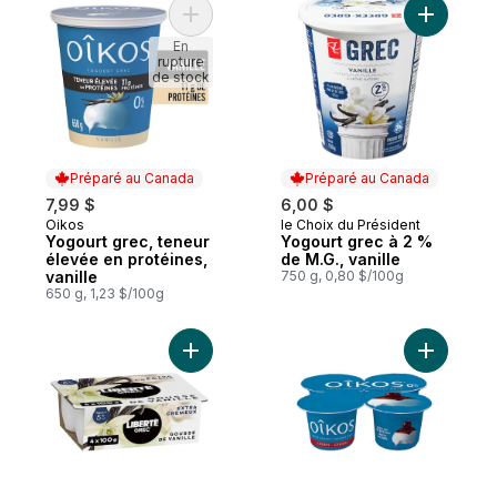
Ajouter Yogourt grec, teneur élevée en pr
Ajouter Y
En
rupture
de stock
Préparé au Canada
Préparé au Canada
7,99 $
6,00 $
Oikos
le Choix du Président
Préparé au Canada
Préparé au Canada
Yogourt grec, teneur
Yogourt grec à 2 %
élevée en protéines,
de M.G., vanille
vanille
750 g, 0,80 $/100g
650 g, 1,23 $/100g
Ajouter Grec Yogourt Extra crémeux 5 %, 
Ajouter Yo