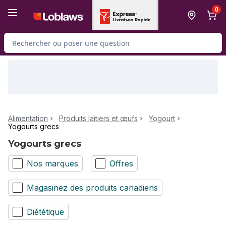
Passer au contenu principal
Passer au pied de page
0
Rechercher des produits
Alimentation
Produits laitiers et œufs
Yogourt
Yogourts grecs
Yogourts grecs
Nos marques
Offres
Magasinez des produits canadiens
Diététique