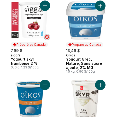
Ajouter Yogourt skyr framboise 2 % au pa
Ajouter Y
Préparé au Canada
Préparé au Canada
7,99 $
13,49 $
siggi’s
Oikos
Préparé au Canada
Préparé au Canada
Yogourt skyr
Yogourt Grec,
framboise 2 %
Nature, Sans sucre
650 g, 1,23 $/100g
ajoute, 2% MG
1.5 kg, 0,90 $/100g
Ajouter Yogourt grec sans lactose, sans g