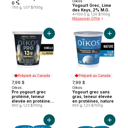
Oikos
Préparé au Canada
0 %
Yogourt Grec, Lime
750 g, 1,07 $/100g
des Keys, 2% M.G.
4x100.0 g, 1,20 $/100g
Magasiner Offre
Ajouter Pro yogourt grec protéiné, teneur
Ajouter Y
Préparé au Canada
Préparé au Canada
7,99 $
7,99 $
Oikos
Oikos
Préparé au Canada
Préparé au Canada
Pro yogourt grec
Yogourt grec sans
protéiné, teneur
gras, teneur élevée
élevée en protéines,
en protéines, nature
vanille
650 g, 1,23 $/100g
650 g, 1,23 $/100g
Ajouter Yogourt grec sans gras, pêche-ma
Ajouter Yo