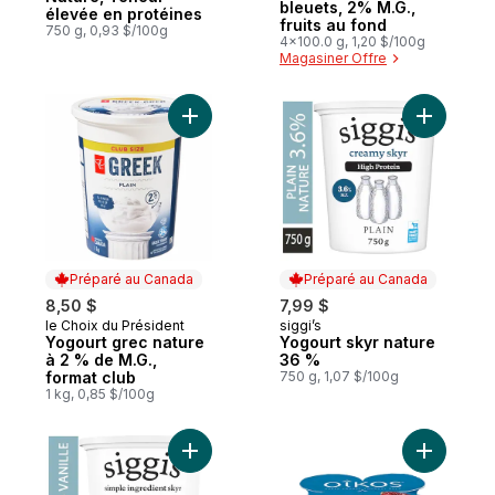
bleuets, 2% M.G.,
élevée en protéines
fruits au fond
750 g, 0,93 $/100g
4x100.0 g, 1,20 $/100g
Magasiner Offre
Ajouter Yogourt grec nature à 2 % de M.G.
Ajouter Y
Préparé au Canada
Préparé au Canada
8,50 $
7,99 $
le Choix du Président
siggi’s
Préparé au Canada
Préparé au Canada
Yogourt grec nature
Yogourt skyr nature
à 2 % de M.G.,
36 %
format club
750 g, 1,07 $/100g
1 kg, 0,85 $/100g
Ajouter Yogourt skyr vanille 0 % au panie
Ajouter Y