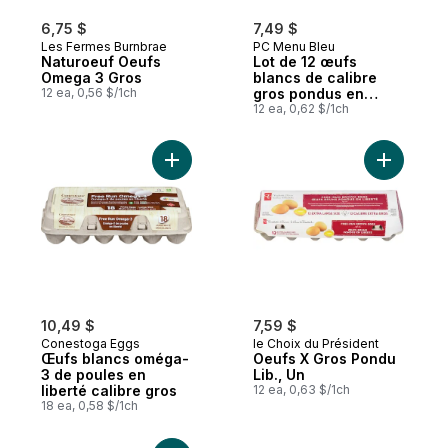
6,75 $
7,49 $
Les Fermes Burnbrae
PC Menu Bleu
Naturoeuf Oeufs
Lot de 12 œufs
Omega 3 Gros
blancs de calibre
12 ea, 0,56 $/1ch
gros pondus en
liberté Menu Bleu
12 ea, 0,62 $/1ch
Ajouter Œufs blancs oméga-3 de poules en
Ajouter O
10,49 $
7,59 $
Conestoga Eggs
le Choix du Président
Œufs blancs oméga-
Oeufs X Gros Pondu
3 de poules en
Lib., Un
liberté calibre gros
12 ea, 0,63 $/1ch
18 ea, 0,58 $/1ch