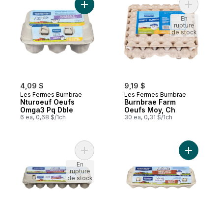
Ajouter Nturoeuf Oeufs Omga3 Pq Dble au
Ajouter B
En
rupture
de stock
4,09 $
9,19 $
Les Fermes Burnbrae
Les Fermes Burnbrae
Nturoeuf Oeufs
Burnbrae Farm
Omga3 Pq Dble
Oeufs Moy, Ch
6 ea, 0,68 $/1ch
30 ea, 0,31 $/1ch
Ajouter Burnbrae Oeufs Omega 3 Bio au p
Ajouter B
En
rupture
de stock