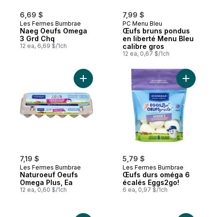
6,69 $
7,99 $
Les Fermes Burnbrae
PC Menu Bleu
Naeg Oeufs Omega
Œufs bruns pondus
3 Grd Chq
en liberté Menu Bleu
12 ea, 6,69 $/1ch
calibre gros
12 ea, 0,67 $/1ch
Ajouter Naturoeuf Oeufs Omega Plus, Ea 
Ajouter Œ
7,19 $
5,79 $
Les Fermes Burnbrae
Les Fermes Burnbrae
Naturoeuf Oeufs
Œufs durs oméga 6
Omega Plus, Ea
écalés Eggs2go!
12 ea, 0,60 $/1ch
6 ea, 0,97 $/1ch