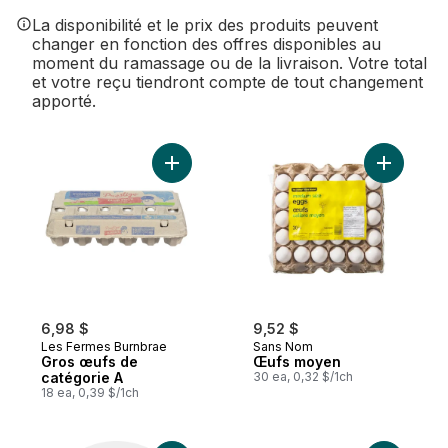
La disponibilité et le prix des produits peuvent
changer en fonction des offres disponibles au
moment du ramassage ou de la livraison. Votre total
et votre reçu tiendront compte de tout changement
apporté.
Ajouter Gros œufs de catégorie A au pani
Ajouter Œ
6,98 $
9,52 $
Les Fermes Burnbrae
Sans Nom
Gros œufs de
Œufs moyen
catégorie A
30 ea, 0,32 $/1ch
18 ea, 0,39 $/1ch