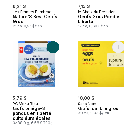
6,21 $
7,15 $
Les Fermes Burnbrae
le Choix du Président
Nature'S Best Oeufs
Oeufs Gros Pondus
Gros
Liberte
12 ea, 0,52 $/1ch
12 ea, 0,60 $/1ch
Ajouter Œufs oméga-3 pondus en liberté c
Ajouter Œ
En
rupture
de stock
5,79 $
10,00 $
PC Menu Bleu
Sans Nom
Œufs oméga-3
Œufs, calibre gros
pondus en liberté
30 ea, 0,33 $/1ch
cuits durs écalés
3x88.0 g, 6,58 $/100g