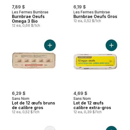
7,89 $
6,19 $
Les Fermes Burnbrae
Les Fermes Burnbrae
Burnbrae Oeufs
Burnbrae Oeufs Gros
Omega 3 Bio
12 ea, 0,52 $/1ch
12 ea, 0,66 $/1ch
Ajouter Lot de 12 œufs bruns de calibre g
Ajouter L
6,29 $
4,69 $
Sans Nom
Sans Nom
Lot de 12 œufs bruns
Lot de 12 œufs
de calibre gros
calibre extra-gros
12 ea, 0,52 $/1ch
12 ea, 0,39 $/1ch