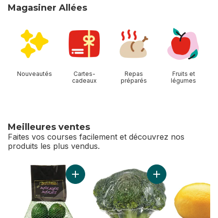
Magasiner Allées
sauter Magasiner Allées
Nouveautés
Cartes-
Repas
Fruits et
cadeaux
préparés
légumes
Meilleures ventes
Faites vos courses facilement et découvrez nos
produits les plus vendus.
sauter Meilleures ventes
Ajouter Sac d'avocat au panier
Ajouter Couronne d