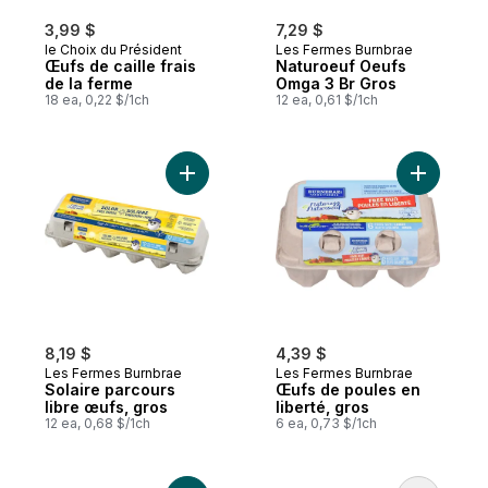
3,99 $
7,29 $
le Choix du Président
Les Fermes Burnbrae
Œufs de caille frais
Naturoeuf Oeufs
de la ferme
Omga 3 Br Gros
18 ea, 0,22 $/1ch
12 ea, 0,61 $/1ch
Ajouter Solaire parcours libre œufs, gros 
Ajouter Œ
8,19 $
4,39 $
Les Fermes Burnbrae
Les Fermes Burnbrae
Solaire parcours
Œufs de poules en
libre œufs, gros
liberté, gros
12 ea, 0,68 $/1ch
6 ea, 0,73 $/1ch