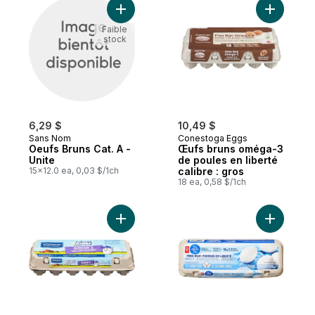
Ajouter Oeufs Bruns Cat. A - Unite au pani
Ajouter Œ
Faible
stock
6,29 $
10,49 $
Sans Nom
Conestoga Eggs
Oeufs Bruns Cat. A -
Œufs bruns oméga-3
Unite
de poules en liberté
15x12.0 ea, 0,03 $/1ch
calibre : gros
18 ea, 0,58 $/1ch
Ajouter Naturoeuf Oeufs Omega 3 Gros au
Ajouter L