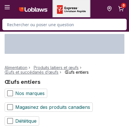
Passer au contenu principal
Passer au pied de page
0
Rechercher des produits
Alimentation
Produits laitiers et œufs
Œufs et succédanés d’œufs
Œufs entiers
Œufs entiers
Nos marques
Magasinez des produits canadiens
Diététique