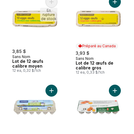
Ajouter Lot de 12 œufs calibre moyen au 
Ajouter L
En
rupture
de stock
Préparé au Canada
3,85 $
3,93 $
Sans Nom
Sans Nom
Préparé au Canada
Lot de 12 œufs
Lot de 12 œufs de
calibre moyen
calibre gros
12 ea, 0,32 $/1ch
12 ea, 0,33 $/1ch
Ajouter Nature'S Best Oeufs Gros au pani
Ajouter O