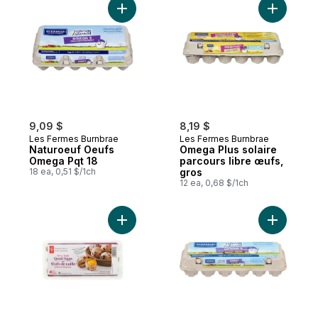
Ajouter Naturoeuf Oeufs Omega Pqt 18 au
Ajouter O
9,09 $
8,19 $
Les Fermes Burnbrae
Les Fermes Burnbrae
Naturoeuf Oeufs
Omega Plus solaire
Omega Pqt 18
parcours libre œufs,
18 ea, 0,51 $/1ch
gros
12 ea, 0,68 $/1ch
Ajouter Œufs de caille frais de la ferme a
Ajouter N