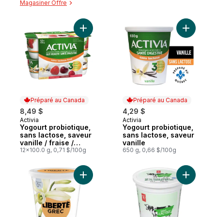
Magasiner Offre
Ajouter Yogourt probiotique, sans lactose, 
Ajouter Y
Préparé au Canada
Préparé au Canada
8,49 $
4,29 $
Activia
Activia
Préparé au Canada
Préparé au Canada
Yogourt probiotique,
Yogourt probiotique,
sans lactose, saveur
sans lactose, saveur
vanille / fraise /
vanille
framboise / cerise
12x100.0 g, 0,71 $/100g
650 g, 0,66 $/100g
Ajouter Grec Yogourt 0 % Sans lactose, V
Ajouter Y