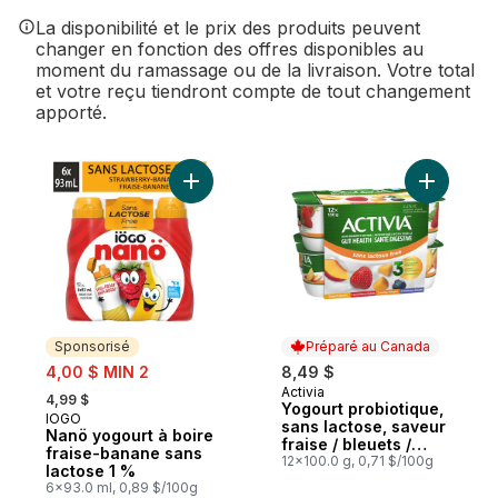
La disponibilité et le prix des produits peuvent
changer en fonction des offres disponibles au
moment du ramassage ou de la livraison. Votre total
et votre reçu tiendront compte de tout changement
apporté.
Ajouter Nanö yogourt à boire fraise-bana
Ajouter Y
Sponsorisé
Préparé au Canada
sale:
4,00 $ MIN 2
8,49 $
, formerly:
Activia
Préparé au Canada
4,99 $
Yogourt probiotique,
IÖGO
Sponsorisé
sans lactose, saveur
Nanö yogourt à boire
fraise / bleuets /
fraise-banane sans
pêche / mangue
12x100.0 g, 0,71 $/100g
lactose 1 %
6x93.0 ml, 0,89 $/100g