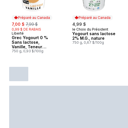
Préparé au Canada
Préparé au Canada
sale:
, formerly:
7,00 $
7,99 $
4,99 $
0,99 $ DE RABAIS
le Choix du Président
Préparé au Canada
Liberté
Yogourt sans lactose
Préparé au Canada
Grec Yogourt 0 %
2% M.G., nature
Sans lactose,
750 g, 0,67 $/100g
Vanille, Teneur
élevée en protéines
750 g, 0,93 $/100g