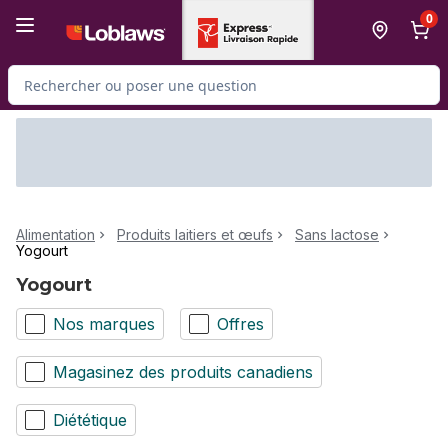
Passer au contenu principal
Passer au pied de page
0
Rechercher des produits
Alimentation
Produits laitiers et œufs
Sans lactose
Yogourt
Yogourt
Nos marques
Offres
Magasinez des produits canadiens
Diététique