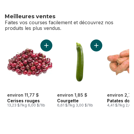
Meilleures ventes
Faites vos courses facilement et découvrez nos
produits les plus vendus.
sauter Meilleures ventes
Ajouter Cerises rouges au panier
Ajouter Courgette 
environ 11,77 $
environ 1,85 $
environ 2,78
Cerises rouges
Courgette
Patates dou
13,23 $/1kg 6,00 $/1lb
6,61 $/1kg 3,00 $/1lb
4,41 $/1kg 2,00