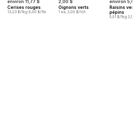
environ 11,77 $
2,00 $
environ 5,62
Cerises rouges
Oignons verts
Raisins vert
13,23 $/1kg 6,00 $/1lb
1 ea, 2,00 $/1ch
pépins
5,51 $/1kg 2,50 