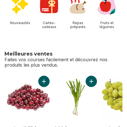
Nouveautés
Cartes-
Repas
Fruits et
cadeaux
préparés
légumes
Meilleures ventes
Faites vos courses facilement et découvrez nos
produits les plus vendus.
sauter Meilleures ventes
Ajouter Cerises rouges au panier
Ajouter Oignons ve