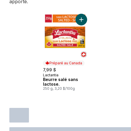
apporté.
Ajouter Beurre salé sans l
Préparé au Canada
7,99 $
Lactantia
Préparé au Canada
Beurre salé sans
lactose.
250 g, 3,20 $/100g