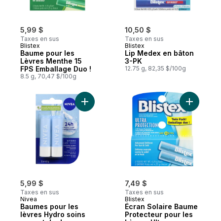
5,99 $
10,50 $
Taxes en sus
Taxes en sus
Blistex
Blistex
Baume pour les
Lip Medex en bâton
Lèvres Menthe 15
3-PK
FPS Emballage Duo !
12.75 g, 82,35 $/100g
8.5 g, 70,47 $/100g
Ajouter Baumes pour les lèvres Hydro so
Ajouter É
5,99 $
7,49 $
Taxes en sus
Taxes en sus
Nivea
Blistex
Baumes pour les
Écran Solaire Baume
lèvres Hydro soins
Protecteur pour les