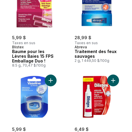
5,99 $
28,99 $
Taxes en sus
Taxes en sus
Blistex
Abreva
Baume pour les
Traitement des feux
Lèvres Baies 15 FPS
sauvages
Emballage Duo !
2 g, 1 449,50 $/100g
8.5 g, 70,47 $/100g
Ajouter Lip therapy baume à lèvres origina
Ajouter O
5,99 $
6,49 $