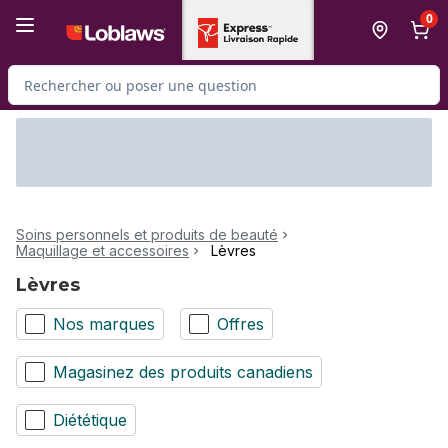
Passer au contenu principal
Passer au pied de page
0
Rechercher des produits
Soins personnels et produits de beauté
Maquillage et accessoires
Lèvres
Lèvres
Nos marques
Offres
Magasinez des produits canadiens
Diététique