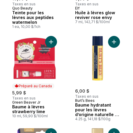
Taxes en sus
Taxes en sus
Quo Beauty
Elf
Teinte pour les
Huile à lèvres glow
lèvres aux peptides
reviver rose envy
watermelon
7 ml, 142,71 $/100ml
1 ea, 10,00 $/1ch
Ajouter Baume à lèvres strawberry lime au
Ajouter B
Préparé au Canada
6,00 $
5,99 $
Taxes en sus
Taxes en sus
Burt’s Bees
Green Beaver Jr
Préparé au Canada
Baume hydratant
Baume à lèvres
pour les lèvres
strawberry lime
d’origine naturelle à
10 ml, 59,90 $/100ml
100 % à la gousse
4.25 g, 141,18 $/100g
de vanille