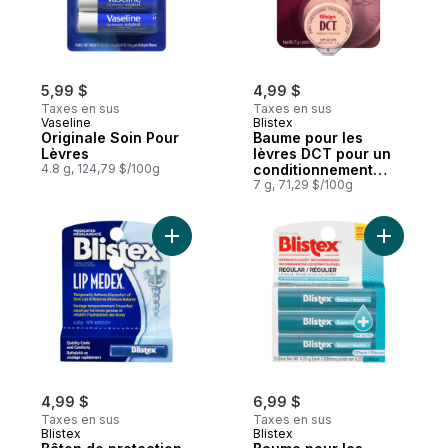
5,99 $
4,99 $
Taxes en sus
Taxes en sus
Vaseline
Blistex
Originale Soin Pour
Baume pour les
Lèvres
lèvres DCT pour un
4.8 g, 124,79 $/100g
conditionnement
quotidien
7 g, 71,29 $/100g
Ajouter Bâton de protection pour les lèvr
Ajouter B
4,99 $
6,99 $
Taxes en sus
Taxes en sus
Blistex
Blistex