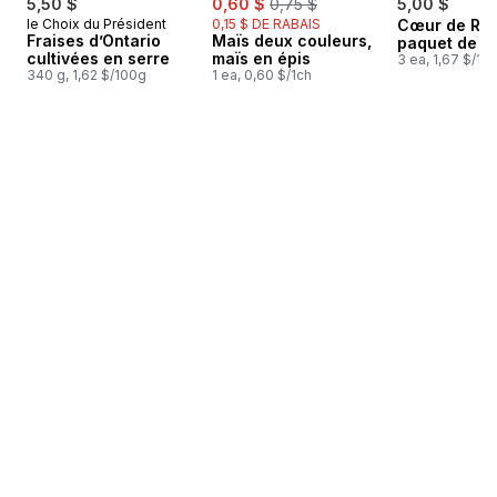
5,50 $
0,60 $
0,75 $
5,00 $
le Choix du Président
0,15 $ DE RABAIS
Cœur de Ro
Fraises d’Ontario
Maïs deux couleurs,
paquet de 3
cultivées en serre
maïs en épis
3 ea, 1,67 $/1ch
340 g, 1,62 $/100g
1 ea, 0,60 $/1ch