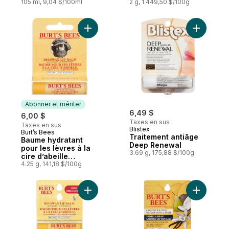
menthe poivrée zen
105 ml, 9,04 $/100ml
2 g, 1 449,50 $/100g
Ajouter Baume hydratant pour les lèvres à 
Ajouter T
Abonner et mériter
6,49 $
6,00 $
Taxes en sus
Taxes en sus
Blistex
Burt’s Bees
Abonner et mériter
Traitement antiâge
Baume hydratant
Deep Renewal
pour les lèvres à la
3.69 g, 175,88 $/100g
cire d’abeille
d’origine naturelle à
4.25 g, 141,18 $/100g
100 %
Ajouter Baume Hydratant Pour Les Lèvres À
Ajouter B