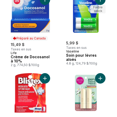
Ajouter Crème de Docosanol à 10% au pa
Ajouter S
Faible
stock
Préparé au Canada
5,99 $
15,49 $
Taxes en sus
Taxes en sus
Vaseline
Life
Préparé au Canada
Soin pour lèvres
Crème de Docosanol
aloès
à 10%
4.8 g, 124,79 $/100g
2 g, 774,50 $/100g
Ajouter Onguent médicamenteux pour les 
Ajouter 1