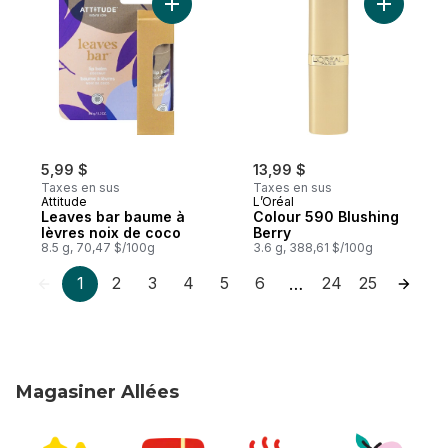
Ajouter Leaves bar baume à lèvres noix 
Ajouter C
5,99 $
13,99 $
Taxes en sus
Taxes en sus
Attitude
L’Oréal
Leaves bar baume à
Colour 590 Blushing
lèvres noix de coco
Berry
8.5 g, 70,47 $/100g
3.6 g, 388,61 $/100g
1
2
3
4
5
6
24
25
…
Magasiner Allées
sauter Magasiner Allées