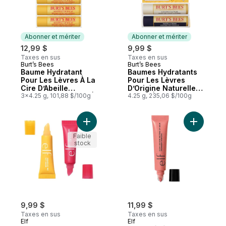
Abonner et mériter
Abonner et mériter
12,99 $
9,99 $
Taxes en sus
Taxes en sus
Burt’s Bees
Burt’s Bees
Abonner et mériter
Abonner et mériter
Baume Hydratant
Baumes Hydratants
Pour Les Lèvres À La
Pour Les Lèvres
Cire D’Abeille
D’Origine Naturelle À
D’Origine Naturelle À
3x4.25 g, 101,88 $/100g
100 % À La Noix De
4.25 g, 235,06 $/100g
100 % , Formule
Coco Et À La Poire Et
Originale Avec
À La Gousse De
Vitamine E Et Huile
Vanille, Assortiment
Ajouter Duo de baumes a levres mango &
Ajouter B
De Menthe Poivrée,
De 2 Tubes
Emballage De 3
Faible
stock
Tubes
9,99 $
11,99 $
Taxes en sus
Taxes en sus
Elf
Elf