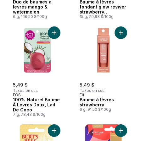
Duo de baumes a
Baume à lèvres
levres mango &
fondant glow reviver
watermelon
strawberry
6 g, 166,50 $/100g
shortcake
15 g, 79,93 $/100g
Ajouter 100% Naturel Baume À Levres Dou
Ajouter B
5,49 $
5,49 $
Taxes en sus
Taxes en sus
EOS
Elf
100% Naturel Baume
Baume à lèvres
À Levres Doux, Lait
strawberry
De Coco
6 g, 91,50 $/100g
7 g, 78,43 $/100g
Ajouter Baume ultra-revitalisant pour les 
Ajouter L