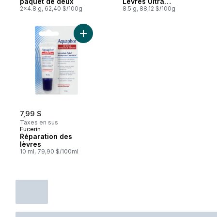
paquet de deux
Lèvres Ultra
2x4.8 g, 62,40 $/100g
Protection FPS 30
8.5 g, 88,12 $/100g
Emballage Duo
Ajouter Réparation des lèvres au panier
7,99 $
Taxes en sus
Eucerin
Réparation des
lèvres
10 ml, 79,90 $/100ml