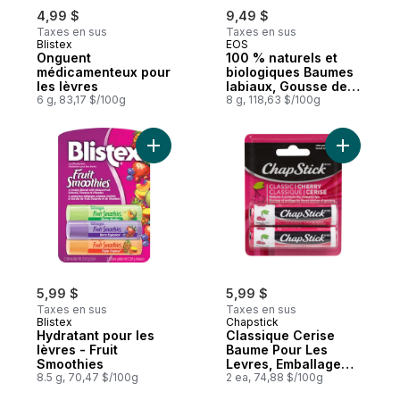
4,99 $
9,49 $
Taxes en sus
Taxes en sus
Blistex
EOS
Onguent
100 % naturels et
médicamenteux pour
biologiques Baumes
les lèvres
labiaux, Gousse de
6 g, 83,17 $/100g
vanille
8 g, 118,63 $/100g
Ajouter Hydratant pour les lèvres - Fruit 
Ajouter C
5,99 $
5,99 $
Taxes en sus
Taxes en sus
Blistex
Chapstick
Hydratant pour les
Classique Cerise
lèvres - Fruit
Baume Pour Les
Smoothies
Levres, Emballage
8.5 g, 70,47 $/100g
De 2
2 ea, 74,88 $/100g