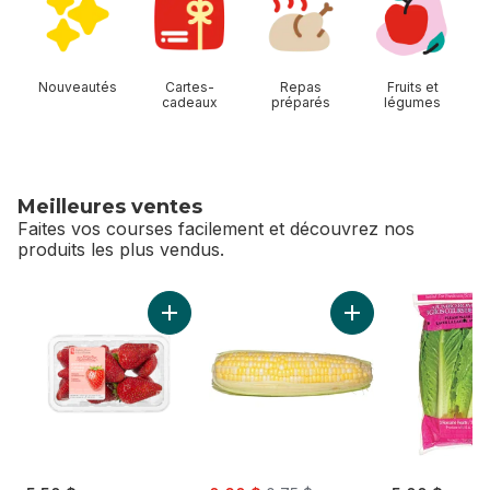
Nouveautés
Cartes-
Repas
Fruits et
cadeaux
préparés
légumes
Meilleures ventes
Faites vos courses facilement et découvrez nos
produits les plus vendus.
sauter Meilleures ventes
Ajouter Fraises d’Ontario cultivées en serre 
Ajouter Maïs deux 
sale:
, formerly: