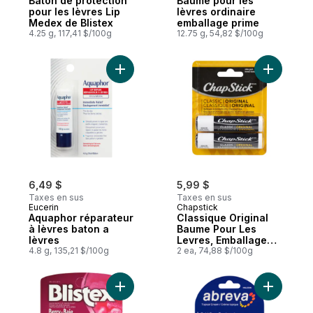
Bâton de protection
Baume pour les
pour les lèvres Lip
lèvres ordinaire
Medex de Blistex
emballage prime
4.25 g, 117,41 $/100g
12.75 g, 54,82 $/100g
Ajouter Aquaphor réparateur à lèvres bato
Ajouter C
6,49 $
5,99 $
Taxes en sus
Taxes en sus
Eucerin
Chapstick
Aquaphor réparateur
Classique Original
à lèvres baton a
Baume Pour Les
lèvres
Levres, Emballage
4.8 g, 135,21 $/100g
De 2
2 ea, 74,88 $/100g
Ajouter Baume pour les Lèvres Baies 15 F
Ajouter T