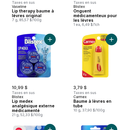
Taxes en sus
Taxes en sus
Vaseline
Blistex
Lip therapy baume à
Onguent
lèvres original
médicamenteux pour
7 g, 85,57 $/100g
les lèvres
1 ea, 6,49 $/1ch
Ajouter Lip medex analgésique externe 
Ajouter B
10,99 $
3,79 $
Taxes en sus
Taxes en sus
Blistex
Carmex
Lip medex
Baume à lèvres en
analgésique externe
tube
médicamenté
10 g, 37,90 $/100g
21 g, 52,33 $/100g