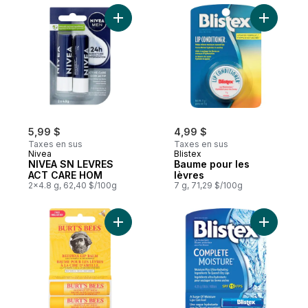
Ajouter NIVEA SN LEVRES ACT CARE HOM 
Ajouter B
5,99 $
4,99 $
Taxes en sus
Taxes en sus
Nivea
Blistex
NIVEA SN LEVRES
Baume pour les
ACT CARE HOM
lèvres
2x4.8 g, 62,40 $/100g
7 g, 71,29 $/100g
Ajouter Baume pour les lèvres à la cire d’
Ajouter H