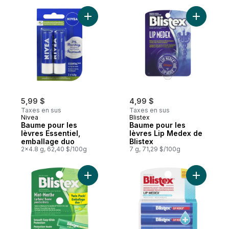
Ajouter Baume pour les lèvres Essentiel,
Ajouter B
5,99 $
4,99 $
Taxes en sus
Taxes en sus
Nivea
Blistex
Baume pour les
Baume pour les
lèvres Essentiel,
lèvres Lip Medex de
emballage duo
Blistex
2x4.8 g, 62,40 $/100g
7 g, 71,29 $/100g
Ajouter Baume pour les Lèvres Menthe 15
Ajouter L