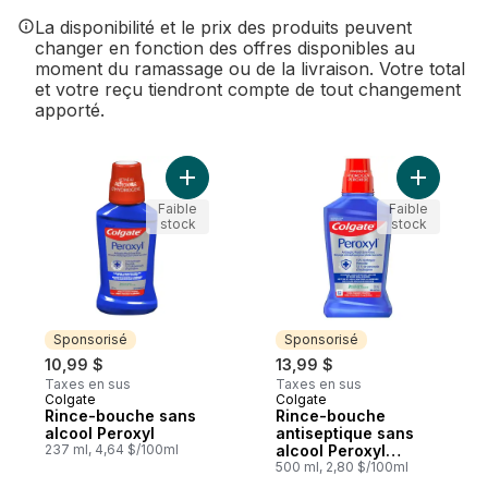
La disponibilité et le prix des produits peuvent
changer en fonction des offres disponibles au
moment du ramassage ou de la livraison. Votre total
et votre reçu tiendront compte de tout changement
apporté.
Ajouter Rince-bouche sans alcool Peroxyl
Ajouter R
Faible
Faible
stock
stock
Sponsorisé
Sponsorisé
10,99 $
13,99 $
Taxes en sus
Taxes en sus
Colgate
Colgate
Sponsorisé
Sponsorisé
Rince-bouche sans
Rince-bouche
alcool Peroxyl
antiseptique sans
237 ml, 4,64 $/100ml
alcool Peroxyl
Rinçage des aphtes,
500 ml, 2,80 $/100ml
menthe, 500 ml