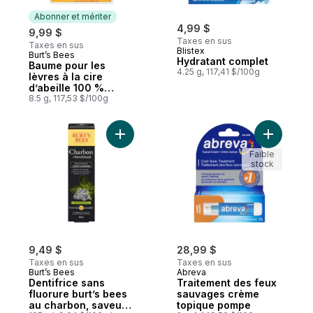
Abonner et mériter
4,99 $
9,99 $
Taxes en sus
Taxes en sus
Blistex
Burt’s Bees
Abonner et mériter
Hydratant complet
Baume pour les
4.25 g, 117,41 $/100g
lèvres à la cire
d’abeille 100 %
naturel
8.5 g, 117,53 $/100g
Ajouter Dentifrice sans fluorure burt’s b
Ajouter T
Faible
stock
9,49 $
28,99 $
Taxes en sus
Taxes en sus
Burt’s Bees
Abreva
Dentifrice sans
Traitement des feux
fluorure burt’s bees
sauvages crème
au charbon, saveur
topique pompe