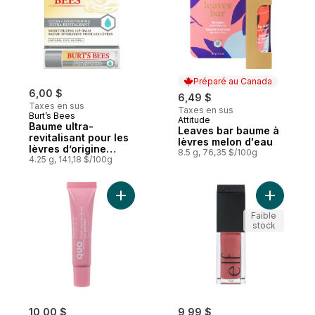
Préparé au Canada
6,00 $
6,49 $
Taxes en sus
Taxes en sus
Burt’s Bees
Attitude
Préparé au Canada
Baume ultra-
Leaves bar baume à
revitalisant pour les
lèvres melon d'eau
lèvres d’origine
8.5 g, 76,35 $/100g
naturelle à 100 % au
4.25 g, 141,18 $/100g
beurre de kokum
Ajouter Teinte pour les lèvres aux pepti
Ajouter H
Faible
stock
10,00 $
9,99 $