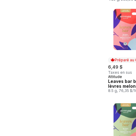
Coco Et À La 
À La Gousse
Vanille, Asso
De 2 Tubes
Préparé au
6,49 $
Taxes en sus
Attitude
Préparé au
Leaves bar 
lèvres melon
8.5 g, 76,35 $/