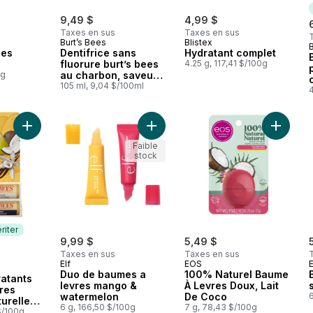
9,49 $
4,99 $
Taxes en sus
Taxes en sus
Burt’s Bees
Blistex
B
les
Dentifrice sans
Hydratant complet
fluorure burt’s bees
4.25 g, 117,41 $/100g
0g
au charbon, saveur
menthe poivrée zen
105 ml, 9,04 $/100ml
4
Ajouter Baumes Hydratants Pour Les Lèvres D’Origine Naturell
Ajouter Duo de baumes a levres m
Ajouter
Faible
stock
riter
9,99 $
5,49 $
Taxes en sus
Taxes en sus
Elf
EOS
E
mériter
Duo de baumes a
100% Naturel Baume
atants
levres mango &
À Levres Doux, Lait
res
watermelon
De Coco
6
urelle À
6 g, 166,50 $/100g
7 g, 78,43 $/100g
oix De
$/100g