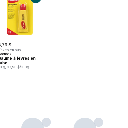
3,79 $
Taxes en sus
Carmex
Baume à lèvres en
tube
0 g, 37,90 $/100g