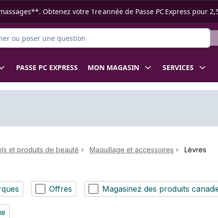
s ramassages**. Obtenez votre 1re année de Passe PC Express pour 2,
 des produits
PASSE PC EXPRESS
MON MAGASIN
SERVICES
ls et produits de beauté
Maquillage et accessoires
Lèvres
rques
Offres
Magasinez des produits canadi
ue