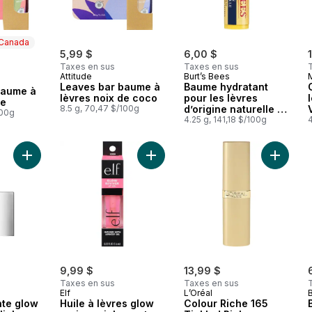
 Canada
5,99 $
6,00 $
Taxes en sus
Taxes en sus
Attitude
Burt’s Bees
 Canada
Leaves bar baume à
Baume hydratant
baume à
lèvres noix de coco
pour les lèvres
he
8.5 g, 70,47 $/100g
d’origine naturelle à
100g
100 % à la gousse
4.25 g, 141,18 $/100g
de vanille
Ajouter Lèvre glissante glow reviver loveslick au panier
Ajouter Huile à lèvres glow reviver
Ajouter 
9,99 $
13,99 $
Taxes en sus
Taxes en sus
Elf
L’Oréal
B
nte glow
Huile à lèvres glow
Colour Riche 165