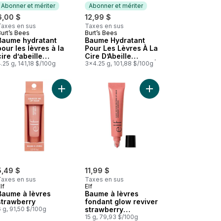
Abonner et mériter
Abonner et mériter
6,00 $
12,99 $
Taxes en sus
Taxes en sus
urt’s Bees
Burt’s Bees
Abonner et mériter
Abonner et mériter
Baume hydratant
Baume Hydratant
pour les lèvres à la
Pour Les Lèvres À La
cire d’abeille
Cire D’Abeille
d’origine naturelle à
.25 g, 141,18 $/100g
D’Origine Naturelle À
3x4.25 g, 101,88 $/100g
100 %
100 % , Formule
Originale Avec
Vitamine E Et Huile
e À 100 % À La Noix De Coco Et À La Poire Et À La Gousse De Vanill
ango & watermelon au panier
 100% Naturel Baume À Levres Doux, Lait De Coco au panier
Ajouter Baume à lèvres strawberry au panier
Ajouter Baume à lèvre
De Menthe Poivrée,
Emballage De 3
Tubes
5,49 $
11,99 $
Taxes en sus
Taxes en sus
lf
Elf
Baume à lèvres
Baume à lèvres
strawberry
fondant glow reviver
 g, 91,50 $/100g
strawberry
shortcake
15 g, 79,93 $/100g