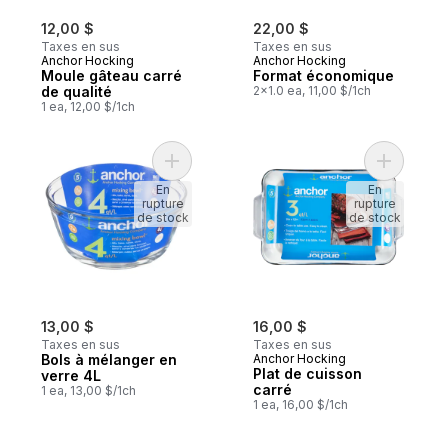
12,00 $
22,00 $
Taxes en sus
Taxes en sus
Anchor Hocking
Anchor Hocking
Moule gâteau carré
Format économique
de qualité
2x1.0 ea, 11,00 $/1ch
1 ea, 12,00 $/1ch
Ajouter Bols à mélanger en verre 4L au pa
Ajouter P
En
En
rupture
rupture
de stock
de stock
13,00 $
16,00 $
Taxes en sus
Taxes en sus
Bols à mélanger en
Anchor Hocking
Plat de cuisson
verre 4L
carré
1 ea, 13,00 $/1ch
1 ea, 16,00 $/1ch