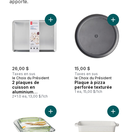
apporté.
Ajouter 2 plaques de cuisson en aluminium
Ajouter P
26,00 $
15,00 $
Taxes en sus
Taxes en sus
le Choix du Président
le Choix du Président
2 plaques de
Plaque à pizza
cuisson en
perforée texturée
aluminium
1 ea, 15,00 $/1ch
antiadhésif avec
2x1.0 ea, 13,00 $/1ch
poignées, 17 po x 12
po
Ajouter Ensemble économique de 3 pièces
Ajouter B