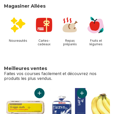
Magasiner Allées
sauter Magasiner Allées
Nouveautés
Cartes-
Repas
Fruits et
cadeaux
préparés
légumes
Meilleures ventes
Faites vos courses facilement et découvrez nos
produits les plus vendus.
sauter Meilleures ventes
Ajouter Lot de 12 œufs de calibre gros au pa
Ajouter Lait 2% au 