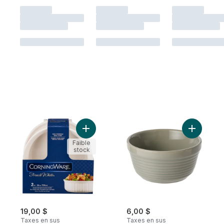
Ajouter Plat de 24 oz au panier
Ajouter R
Faible
stock
19,00 $
6,00 $
Taxes en sus
Taxes en sus