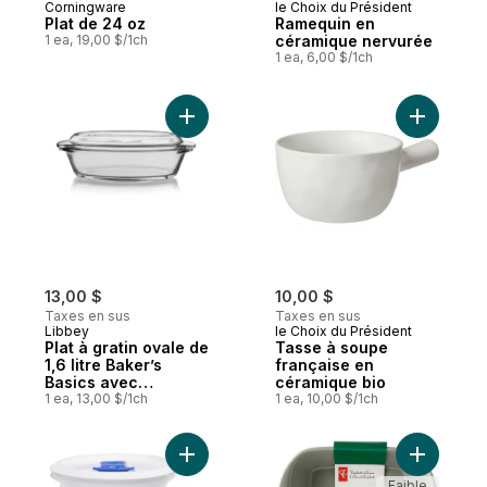
Corningware
le Choix du Président
Plat de 24 oz
Ramequin en
1 ea, 19,00 $/1ch
céramique nervurée
1 ea, 6,00 $/1ch
Ajouter Plat à gratin ovale de 1,6 litre Ba
Ajouter T
13,00 $
10,00 $
Taxes en sus
Taxes en sus
Libbey
le Choix du Président
Plat à gratin ovale de
Tasse à soupe
1,6 litre Baker’s
française en
Basics avec
céramique bio
couvercle
1 ea, 13,00 $/1ch
1 ea, 10,00 $/1ch
Ajouter Tasse Pop-ins au panier
Ajouter P
Faible