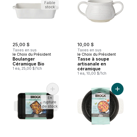
Faible
stock
25,00 $
10,00 $
Taxes en sus
Taxes en sus
le Choix du Président
le Choix du Président
Boulanger
Tasse à soupe
Céramique Bio
artisanale en
1 ea, 25,00 $/1ch
céramique
1 ea, 10,00 $/1ch
Ajouter P
En
rupture
de stock