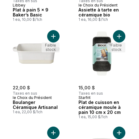
Taxes en sus
Taxes en sus
Libbey
le Choix du Président
Plat à pain 5 x 9
Assiette à tarte en
Baker’s Basic
céramique bio
1 ea, 10,00 $/1ch
1 ea, 16,00 $/1ch
Ajouter Boulanger Céramique Artisanal au
Ajouter P
Faible
Faible
stock
stock
22,00 $
15,00 $
Taxes en sus
Taxes en sus
le Choix du Président
Starfrit
Boulanger
Plat de cuisson en
Céramique Artisanal
céramique moule à
1 ea, 22,00 $/1ch
pain 10 cm x 20 cm
1 ea, 15,00 $/1ch
Ajouter Boulanger Céramique Bio au pani
Ajouter T