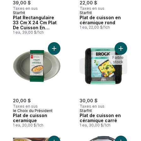
39,00 $
22,00 $
Taxes en sus
Taxes en sus
Starfrit
Starfrit
Plat Rectangulaire
Plat de cuisson en
33 Cm X 24 Cm Plat
céramique rond
De Cuisson En
1 ea, 22,00 $/1ch
Céramique
1 ea, 39,00 $/1ch
Ajouter Plat de cuisson ceramique au pani
Ajouter P
Faible
stock
20,00 $
30,00 $
Taxes en sus
Taxes en sus
le Choix du Président
Starfrit
Plat de cuisson
Plat de cuisson en
ceramique
céramique carré
1 ea, 20,00 $/1ch
1 ea, 30,00 $/1ch