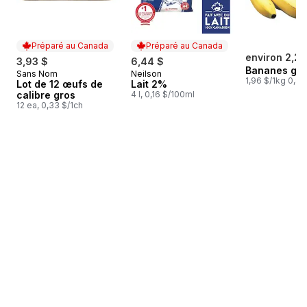
Préparé au Canada
Préparé au Canada
environ 2,25
3,93 $
6,44 $
Bananes gr
Sans Nom
Neilson
Préparé au Canada
Préparé au Canada
1,96 $/1kg 0,89
Lot de 12 œufs de
Lait 2%
calibre gros
4 l, 0,16 $/100ml
12 ea, 0,33 $/1ch