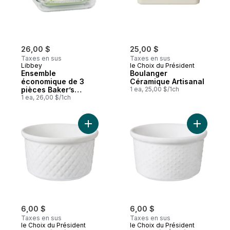
26,00 $
25,00 $
Taxes en sus
Taxes en sus
Libbey
le Choix du Président
Ensemble
Boulanger
économique de 3
Céramique Artisanal
pièces Baker’s
1 ea, 25,00 $/1ch
Basics
1 ea, 26,00 $/1ch
Ajouter Ramequin Diamant au panier
Ajouter R
6,00 $
6,00 $
Taxes en sus
Taxes en sus
le Choix du Président
le Choix du Président