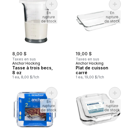
Ajouter Tasse à trois becs, 8 oz au panier
Ajouter P
En
En
rupture
rupture
de stock
de stock
8,00 $
19,00 $
Taxes en sus
Taxes en sus
Anchor Hocking
Anchor Hocking
Tasse à trois becs,
Plat de cuisson
8 oz
carré
1 ea, 8,00 $/1ch
1 ea, 19,00 $/1ch
Ajouter Moule gâteau carré de qualité au 
Ajouter F
En
En
rupture
rupture
de stock
de stock