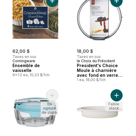
Ajouter Ensemble de vaisselle au panier
62,00 $
18,00 $
Taxes en sus
Taxes en sus
Corningware
le Choix du Président
Ensemble de
President's Choice
vaisselle
Moule à charnière
6x1.0 ea, 10,33 $/1ch
avec fond en verre
de 9 po, acier au
1 ea, 18,00 $/1ch
carbone épais,
revêtement
renforcé, sans PFAO
Ajouter Trueseal verre contenants 946 ml
Ajouter B
ni PTFE
En
Faible
rupture
stock
de stock