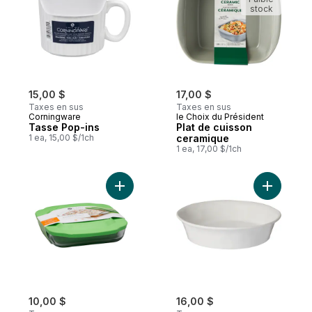
stock
15,00 $
17,00 $
Taxes en sus
Taxes en sus
Corningware
le Choix du Président
Tasse Pop-ins
Plat de cuisson
1 ea, 15,00 $/1ch
ceramique
1 ea, 17,00 $/1ch
Ajouter Plat à pain 5 x 9 Baker’s Basic au 
Ajouter A
10,00 $
16,00 $