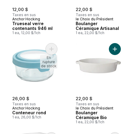
12,00 $
22,00 $
Taxes en sus
Taxes en sus
Anchor Hocking
le Choix du Président
Trueseal verre
Boulanger
contenants 946 ml
Céramique Artisanal
1 ea, 12,00 $/1ch
1 ea, 22,00 $/1ch
Ajouter Conteneur rond au panier
Ajouter B
En
rupture
de stock
26,00 $
22,00 $
Taxes en sus
Taxes en sus
Anchor Hocking
le Choix du Président
Conteneur rond
Boulanger
1 ea, 26,00 $/1ch
Céramique Bio
1 ea, 22,00 $/1ch