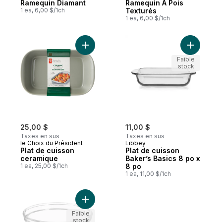
Ramequin Diamant
Ramequin À Pois
1 ea, 6,00 $/1ch
Texturés
1 ea, 6,00 $/1ch
Ajouter Plat de cuisson ceramique au pani
Ajouter P
Faible
stock
25,00 $
11,00 $
Taxes en sus
Taxes en sus
le Choix du Président
Libbey
Plat de cuisson
Plat de cuisson
ceramique
Baker’s Basics 8 po x
1 ea, 25,00 $/1ch
8 po
1 ea, 11,00 $/1ch
Ajouter Bol à mélanger en verre au panier
Faible
stock