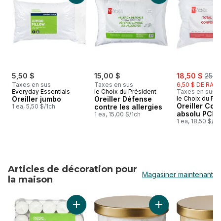
sale:
, for
5,50 $
15,00 $
18,50 $
25,0
Taxes en sus
Taxes en sus
6,50 $ DE RABA
Everyday Essentials
le Choix du Président
Taxes en sus
Oreiller jumbo
Oreiller Défense
le Choix du Pré
Oreiller Con
1 ea, 5,50 $/1ch
contre les allergies
absolu PCM
1 ea, 15,00 $/1ch
1 ea, 18,50 $/1c
Articles de décoration pour
Magasiner maintenant
la maison
sauter Articles de décoration pour la maison
Ajouter Bougies chauffe-plat au panier
Ajouter Bougie par