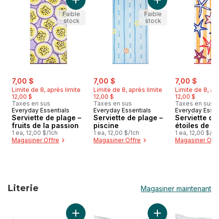
Ajouter Serviette de plage – fruits de la pas
Ajouter Serviette d
Faible
Faible
stock
stock
sale:
, formerly:
sale:
, formerly:
sale:
, forme
7,00 $
7,00 $
7,00 $
Limite de 8, après limite
Limite de 8, après limite
Limite de 8, ap
12,00 $
12,00 $
12,00 $
Taxes en sus
Taxes en sus
Taxes en sus
Everyday Essentials
Everyday Essentials
Everyday Essen
Serviette de plage –
Serviette de plage –
Serviette de
fruits de la passion
piscine
étoiles de m
1 ea, 12,00 $/1ch
1 ea, 12,00 $/1ch
1 ea, 12,00 $/1c
Magasiner Offre
Magasiner Offre
Magasiner Off
Literie
Magasiner maintenant
sauter Literie
Ajouter Oreiller jumbo au panier
Ajouter Oreiller Dé