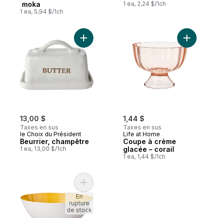
moka
1 ea, 2,24 $/1ch
1 ea, 5,94 $/1ch
Ajouter Beurrier, champêtre au panier
Ajouter C
13,00 $
1,44 $
Taxes en sus
Taxes en sus
le Choix du Président
Life at Home
Beurrier, champêtre
Coupe à crème
1 ea, 13,00 $/1ch
glacée – corail
1 ea, 1,44 $/1ch
Ajouter Grand bol de service – mangue au
En
rupture
de stock