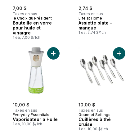
7,00 $
2,74 $
Taxes en sus
Taxes en sus
le Choix du Président
Life at Home
Bouteille en verre
Assiette plate –
pour huile et
mangue
vinaigre
1 ea, 2,74 $/1ch
1 ea, 7,00 $/1ch
Ajouter Vaporisateur a Huile au panier
Ajouter Cu
10,00 $
10,00 $
Taxes en sus
Taxes en sus
Everyday Essentials
Gourmet Settings
Vaporisateur a Huile
Cuillères à thé
1 ea, 10,00 $/1ch
cruise
1 ea, 10,00 $/1ch