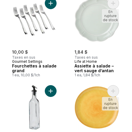
Ajouter Fourchettes à salade grand au pa
Ajouter A
En
rupture
de stock
10,00 $
1,84 $
Taxes en sus
Taxes en sus
Gourmet Settings
Life at Home
Fourchettes à salade
Assiette à salade –
grand
vert sauge d’antan
1 ea, 10,00 $/1ch
1 ea, 1,84 $/1ch
Ajouter Bouteille en verre pour huile et vi
Ajouter A
En
rupture
de stock