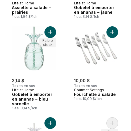
Life at Home
Life at Home
Assiette à salade –
Gobelet à emporter
prairies
en ananas − jaune
1 ea, 1,94 $/1ch
1 ea, 3,14 $/1ch
Ajouter Gobelet à emporter en ananas − b
Ajouter F
Faible
stock
3,14 $
10,00 $
Taxes en sus
Taxes en sus
Life at Home
Gourmet Settings
Gobelet à emporter
Fourchette à salade
en ananas − bleu
1 ea, 10,00 $/1ch
sarcelle
1 ea, 3,14 $/1ch
Ajouter Gobelet à emporter en ananas − t
Ajouter Pe