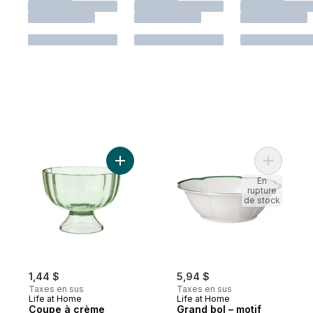
Ajouter Coupe à crème glacée – vert au p
Ajouter Gr
En
rupture
de stock
1,44 $
5,94 $
Taxes en sus
Taxes en sus
Life at Home
Life at Home
Coupe à crème
Grand bol – motif