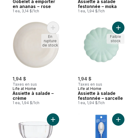
Gobelet à emporter
Assiette à salade
en ananas − rose
festonnée – moka
1 ea, 3,14 $/1ch
1 ea, 1,94 $/1ch
Ajouter Assiette à salade – crème au pani
Ajouter A
En
Faible
rupture
stock
de stock
1,94 $
1,94 $
Taxes en sus
Taxes en sus
Life at Home
Life at Home
Assiette à salade –
Assiette à salade
crème
festonnée – sarcelle
1 ea, 1,94 $/1ch
1 ea, 1,94 $/1ch
Ajouter Coupe à crème glacée – transpare
Ajouter Cu