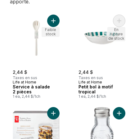
apporté.
Ajouter Service à salade 2 pièces au pani
Ajouter Pe
Faible
En
stock
rupture
de stock
2,44 $
2,44 $
Taxes en sus
Taxes en sus
Life at Home
Life at Home
Service à salade
Petit bol à motif
2 pièces
tropical
1 ea, 2,44 $/1ch
1 ea, 2,44 $/1ch
Ajouter Ensemble de 2 verres ondulés en 
Ajouter Sa