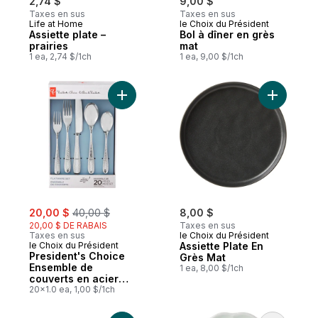
2,74 $
9,00 $
Taxes en sus
Taxes en sus
Life at Home
le Choix du Président
Assiette plate –
Bol à dîner en grès
prairies
mat
1 ea, 2,74 $/1ch
1 ea, 9,00 $/1ch
Ajouter President's Choice Ensemble de c
Ajouter A
sale:
, formerly:
20,00 $
40,00 $
8,00 $
20,00 $ DE RABAIS
Taxes en sus
Taxes en sus
le Choix du Président
le Choix du Président
Assiette Plate En
President's Choice
Grès Mat
Ensemble de
1 ea, 8,00 $/1ch
couverts en acier
inoxydable 18/0 –
20x1.0 ea, 1,00 $/1ch
Aadan