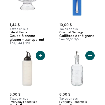
1,44 $
10,00 $
Taxes en sus
Taxes en sus
Life at Home
Gourmet Settings
Coupe à crème
Cuillères à thé grand
glacée – transparent
1 ea, 10,00 $/1ch
1 ea, 1,44 $/1ch
Ajouter Bouteille à presser en plastique a
Ajouter Bo
5,00 $
6,00 $
Taxes en sus
Taxes en sus
Everyday Essentials
Everyday Essentials