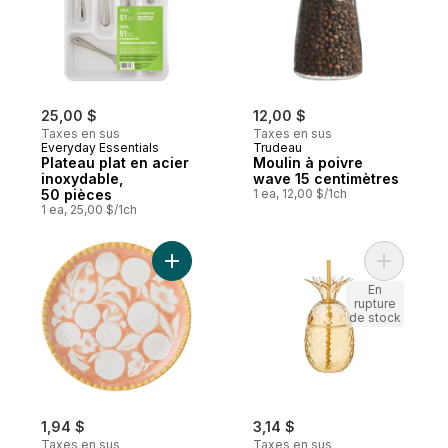
25,00 $
12,00 $
Taxes en sus
Taxes en sus
Everyday Essentials
Trudeau
Plateau plat en acier
Moulin à poivre
inoxydable,
wave 15 centimètres
50 pièces
1 ea, 12,00 $/1ch
1 ea, 25,00 $/1ch
Ajouter Assiette à salade – prairies au pan
Ajouter G
En
rupture
de stock
1,94 $
3,14 $
Taxes en sus
Taxes en sus