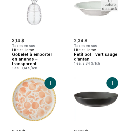
En
rupture
de stock
3,14 $
2,34 $
Taxes en sus
Taxes en sus
Life at Home
Life at Home
Gobelet à emporter
Petit bol ‒ vert sauge
en ananas −
d’antan
transparent
1 ea, 2,34 $/1ch
1 ea, 3,14 $/1ch
Ajouter Assiette plate – prairies au panier
Ajouter B