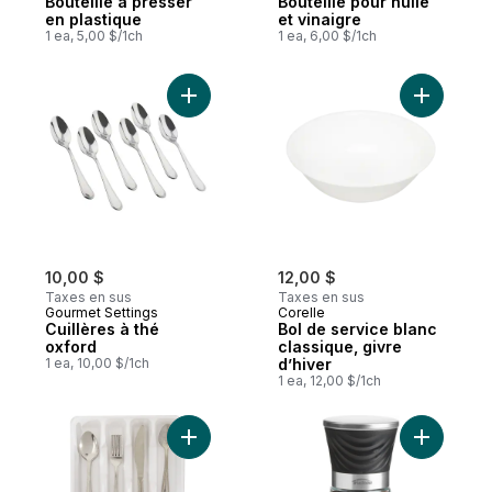
Bouteille à presser
Bouteille pour huile
en plastique
et vinaigre
1 ea, 5,00 $/1ch
1 ea, 6,00 $/1ch
Ajouter Cuillères à thé oxford au panier
Ajouter Bo
10,00 $
12,00 $
Taxes en sus
Taxes en sus
Gourmet Settings
Corelle
Cuillères à thé
Bol de service blanc
oxford
classique, givre
1 ea, 10,00 $/1ch
d’hiver
1 ea, 12,00 $/1ch
Ajouter Plateau plat en acier inoxydable,
Ajouter M