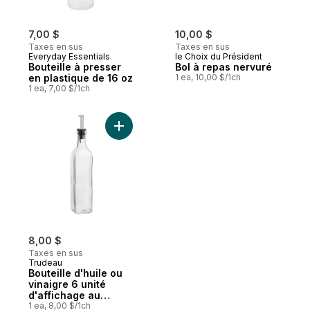
7,00 $
10,00 $
Taxes en sus
Taxes en sus
Everyday Essentials
le Choix du Président
Bouteille à presser
Bol à repas nervuré
en plastique de 16 oz
1 ea, 10,00 $/1ch
1 ea, 7,00 $/1ch
Ajouter Bouteille d'huile ou vinaigre 6 un
8,00 $
Taxes en sus
Trudeau
Bouteille d'huile ou
vinaigre 6 unité
d'affichage au
comptoir
1 ea, 8,00 $/1ch