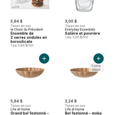
5,94 $
3,00 $
Taxes en sus
Taxes en sus
le Choix du Président
Everyday Essentials
Ensemble de
Salière et poivrière
2 verres ondulés en
1 ea, 3,00 $/1ch
borosilicate
1 ea, 5,94 $/1ch
Ajouter Grand bol festonné – moka au pan
Ajouter B
Faible
stock
5,94 $
2,24 $
Taxes en sus
Taxes en sus
Life at Home
Life at Home
Grand bol festonné –
Bol festonné – moka