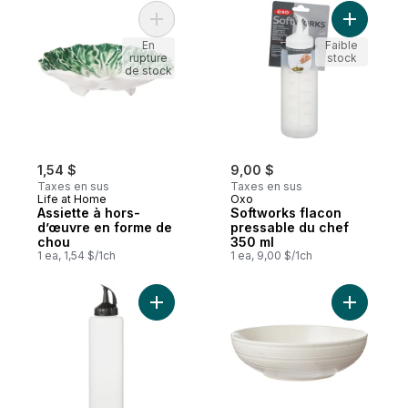
Ajouter Assiette à hors-d’œuvre en forme
Ajouter S
En
Faible
rupture
stock
de stock
1,54 $
9,00 $
Taxes en sus
Taxes en sus
Life at Home
Oxo
Assiette à hors-
Softworks flacon
d’œuvre en forme de
pressable du chef
chou
350 ml
1 ea, 1,54 $/1ch
1 ea, 9,00 $/1ch
Ajouter B