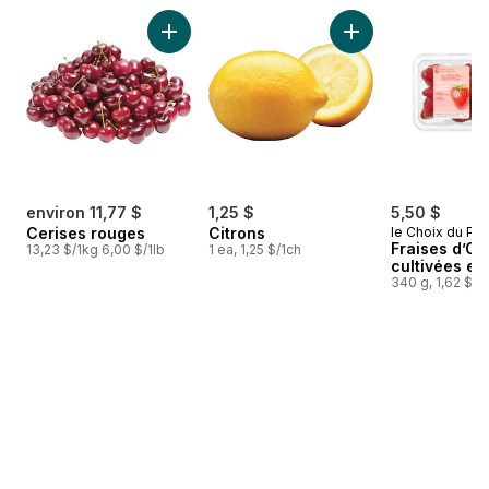
sauter Meilleures ventes
Ajouter Cerises rouges au panier
Ajouter Citrons au 
environ 11,77 $
1,25 $
5,50 $
Cerises rouges
Citrons
le Choix du Pré
Fraises d’On
13,23 $/1kg 6,00 $/1lb
1 ea, 1,25 $/1ch
cultivées en
340 g, 1,62 $/1