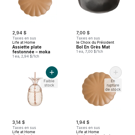
2,94 $
7,00 $
Taxes en sus
Taxes en sus
Life at Home
le Choix du Président
Assiette plate
Bol En Grès Mat
festonnée – moka
1 ea, 7,00 $/1ch
1 ea, 2,94 $/1ch
Ajouter Gobelet à emporter en ananas − r
Ajouter A
Faible
En
stock
rupture
de stock
3,14 $
1,94 $
Taxes en sus
Taxes en sus
Life at Home
Life at Home