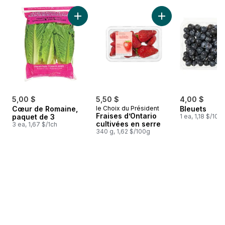
sauter Meilleures ventes
Ajouter Cœur de Romaine, paquet de 3 au p
Ajouter Fraises d’O
5,00 $
5,50 $
4,00 $
Cœur de Romaine,
le Choix du Président
Bleuets
Fraises d’Ontario
paquet de 3
1 ea, 1,18 $/100
cultivées en serre
3 ea, 1,67 $/1ch
340 g, 1,62 $/100g