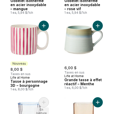
Gobelet isotherme
Gobelet isotherme
en acier inoxydable
en acier inoxydable
– mangue
– rose vif
1 ea, 5,94 $/1ch
1 ea, 5,94 $/1ch
Ajouter Tasse à personnage 3D − bourgo
Ajouter G
Nouveau
6,00 $
8,00 $
Taxes en sus
Taxes en sus
Life at Home
Life at Home
Nouveau
Grande tasse à effet
Tasse à personnage
réactif – Menthe
3D − bourgogne
1 ea, 6,00 $/1ch
1 ea, 8,00 $/1ch
Ajouter Verre à whisky double à motif opt
Ajouter V
En
rupture