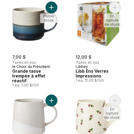
Ajouter Grande tasse trempée à effet réac
Ajouter L
Faible
En
stock
rupture
de stock
7,00 $
12,00 $
Taxes en sus
Taxes en sus
le Choix du Président
Libbey
Grande tasse
Libb Ens Verres
trempée à effet
Impressions
réactif
1 ea, 12,00 $/1ch
1 ea, 7,00 $/1ch
Ajouter Grande tasse évasée trempée – Gr
Ajouter T
En
rupture
de stock