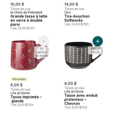
10,00 $
14,00 $
Taxes en sus
Taxes en sus
le Choix du Président
Oxo
Grande tasse à latté
Tire-bouchon
en verre à double
Softworks
paroi
1 ea, 14,00 $/1ch
1 ea, 10,00 $/1ch
Ajouter Tasse imprimée – glands au panie
Ajouter T
En
Faible
rupture
stock
de stock
Nouveau
6,00 $
6,00 $
Taxes en sus
Taxes en sus
Life at Home
Life at Home
Nouveau
Tasse avec enduit
Tasse imprimée –
protecteur –
glands
Chevron
1 ea, 6,00 $/1ch
1 ea, 6,00 $/1ch