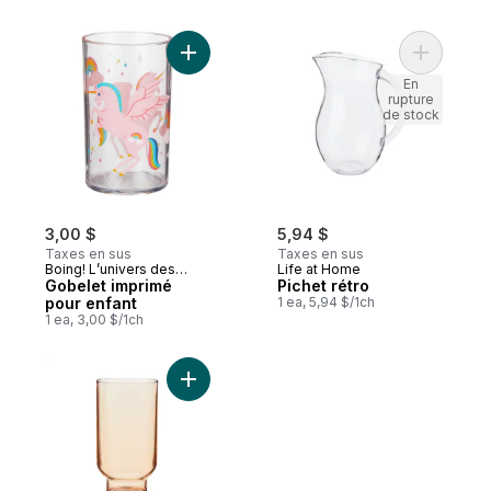
Ajouter Gobelet imprimé pour enfant au p
Ajouter Pi
En
rupture
de stock
3,00 $
5,94 $
Taxes en sus
Taxes en sus
Boing! L’univers des
Life at Home
petits
Gobelet imprimé
Pichet rétro
pour enfant
1 ea, 5,94 $/1ch
1 ea, 3,00 $/1ch
Ajouter Verre à whisky teinté – moka au p