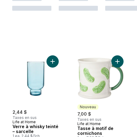
Ajouter Verre à whisky teinté – sarcelle a
Ajouter T
Nouveau
2,44 $
7,00 $
Taxes en sus
Taxes en sus
Life at Home
Life at Home
Nouveau
Verre à whisky teinté
Tasse à motif de
– sarcelle
cornichons
1 ea, 2,44 $/1ch