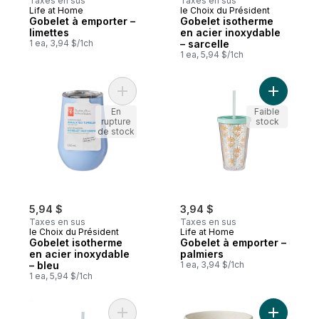
Taxes en sus
Taxes en sus
Life at Home
le Choix du Président
Gobelet à emporter –
Gobelet isotherme
limettes
en acier inoxydable
1 ea, 3,94 $/1ch
– sarcelle
1 ea, 5,94 $/1ch
Ajouter Gobelet isotherme en acier inoxyd
Ajouter G
En
Faible
rupture
stock
de stock
5,94 $
3,94 $
Taxes en sus
Taxes en sus
le Choix du Président
Life at Home
Gobelet isotherme
Gobelet à emporter –
en acier inoxydable
palmiers
– bleu
1 ea, 3,94 $/1ch
1 ea, 5,94 $/1ch
Ajouter Gobelet à emporter – eau au pani
Ajouter G