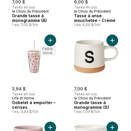
7,00 $
6,00 $
Taxes en sus
Taxes en sus
le Choix du Président
le Choix du Président
Grande tasse à
Tasse à anse
monogramme (A)
mouchetée – Crème
1 ea, 7,00 $/1ch
1 ea, 6,00 $/1ch
Ajouter Gobelet à emporter – cerises au p
Ajouter G
Faible
stock
3,94 $
7,00 $
Taxes en sus
Taxes en sus
Life at Home
le Choix du Président
Gobelet à emporter –
Grande tasse à
cerises
monogramme (S)
1 ea, 3,94 $/1ch
1 ea, 7,00 $/1ch
Ajouter Grande tasse évasée trempée – 
Ajouter T