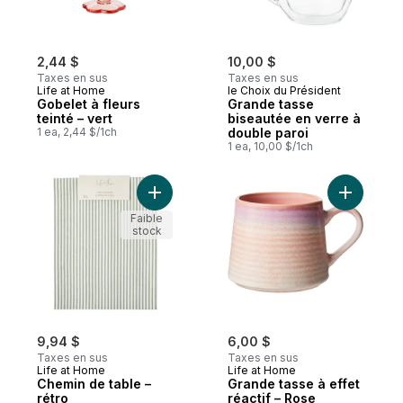
2,44 $
10,00 $
Taxes en sus
Taxes en sus
Life at Home
le Choix du Président
Gobelet à fleurs
Grande tasse
teinté – vert
biseautée en verre à
1 ea, 2,44 $/1ch
double paroi
1 ea, 10,00 $/1ch
Ajouter Chemin de table – rétro au panier
Ajouter Gr
Faible
stock
9,94 $
6,00 $
Taxes en sus
Taxes en sus
Life at Home
Life at Home
Chemin de table –
Grande tasse à effet
rétro
réactif – Rose