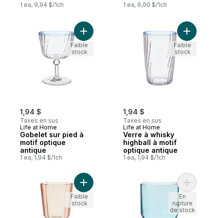
1 ea, 9,94 $/1ch
1 ea, 6,00 $/1ch
Ajouter Gobelet sur pied à motif optique 
Ajouter V
Faible
Faible
stock
stock
1,94 $
1,94 $
Taxes en sus
Taxes en sus
Life at Home
Life at Home
Gobelet sur pied à
Verre à whisky
motif optique
highball à motif
antique
optique antique
1 ea, 1,94 $/1ch
1 ea, 1,94 $/1ch
Ajouter Gobelet à fleurs teinté – corail au 
Ajouter V
Faible
En
stock
rupture
de stock