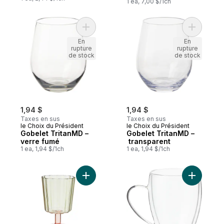
1 ea, 7,00 $/1ch
Ajouter Gobele
En
En
rupture
rupture
de stock
de stock
1,94 $
1,94 $
Taxes en sus
Taxes en sus
le Choix du Président
le Choix du Président
Gobelet TritanMD –
Gobelet TritanMD –
verre fumé
transparent
1 ea, 1,94 $/1ch
1 ea, 1,94 $/1ch
Ajouter Gobelet à fleurs teinté – vert au p
Ajouter G