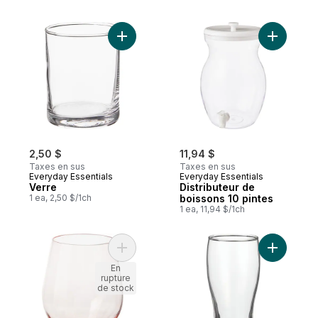
Ajouter Verre au panier
Ajouter Di
2,50 $
11,94 $
Taxes en sus
Taxes en sus
Everyday Essentials
Everyday Essentials
Verre
Distributeur de
1 ea, 2,50 $/1ch
boissons 10 pintes
1 ea, 11,94 $/1ch
Ajouter V
Ajouter Gobelet TritanMD – rosé au panie
En
rupture
de stock