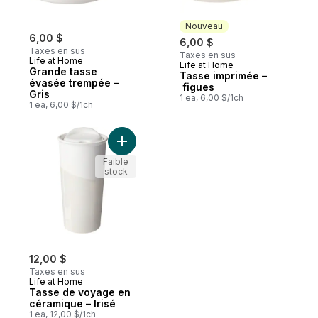
Nouveau
6,00 $
6,00 $
Taxes en sus
Taxes en sus
Life at Home
Life at Home
Nouveau
Grande tasse
Tasse imprimée –
évasée trempée –
figues
Gris
1 ea, 6,00 $/1ch
1 ea, 6,00 $/1ch
Ajouter Tasse de voyage en céramique – I
Faible
stock
12,00 $
Taxes en sus
Life at Home
Tasse de voyage en
céramique – Irisé
1 ea, 12,00 $/1ch