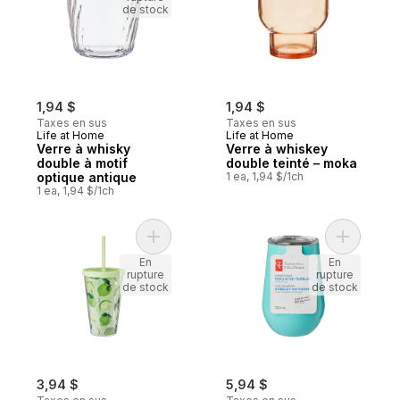
de stock
1,94 $
1,94 $
Taxes en sus
Taxes en sus
Life at Home
Life at Home
Verre à whisky
Verre à whiskey
double à motif
double teinté – moka
optique antique
1 ea, 1,94 $/1ch
1 ea, 1,94 $/1ch
Ajouter Gobelet à emporter – limettes au 
Ajouter G
En
En
rupture
rupture
de stock
de stock
3,94 $
5,94 $