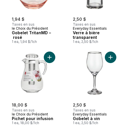
1,94 $
2,50 $
Taxes en sus
Taxes en sus
le Choix du Président
Everyday Essentials
Gobelet TritanMD –
Verre à bière
rosé
transparent
1 ea, 1,94 $/1ch
1 ea, 2,50 $/1ch
Ajouter Pichet pour infusion au panier
Ajouter G
18,00 $
2,50 $
Taxes en sus
Taxes en sus
le Choix du Président
Everyday Essentials
Pichet pour infusion
Gobelet à vin
1 ea, 18,00 $/1ch
1 ea, 2,50 $/1ch