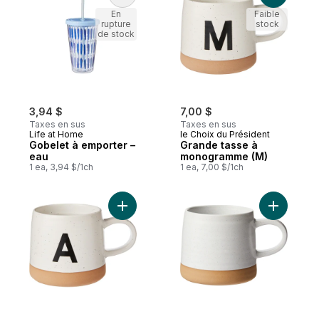
En
Faible
rupture
stock
de stock
3,94 $
7,00 $
Taxes en sus
Taxes en sus
Life at Home
le Choix du Président
Gobelet à emporter –
Grande tasse à
eau
monogramme (M)
1 ea, 3,94 $/1ch
1 ea, 7,00 $/1ch
Ajouter Grande tasse à monogramme (A) 
Ajouter T