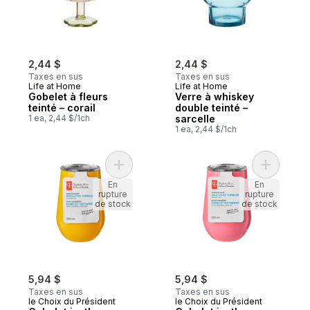
2,44 $
2,44 $
Taxes en sus
Taxes en sus
Life at Home
Life at Home
Gobelet à fleurs
Verre à whiskey
teinté – corail
double teinté –
1 ea, 2,44 $/1ch
sarcelle
1 ea, 2,44 $/1ch
Ajouter Gobelet isotherme en acier inoxy
Ajouter G
En
En
rupture
rupture
de stock
de stock
5,94 $
5,94 $
Taxes en sus
Taxes en sus
le Choix du Président
le Choix du Président