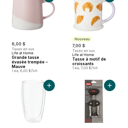
Nouveau
6,00 $
7,00 $
Taxes en sus
Taxes en sus
Life at Home
Life at Home
Nouveau
Grande tasse
Tasse à motif de
évasée trempée –
croissants
Mauve
1 ea, 7,00 $/1ch
1 ea, 6,00 $/1ch
Ajouter Grande tasse à latté en verre à d
Ajouter T