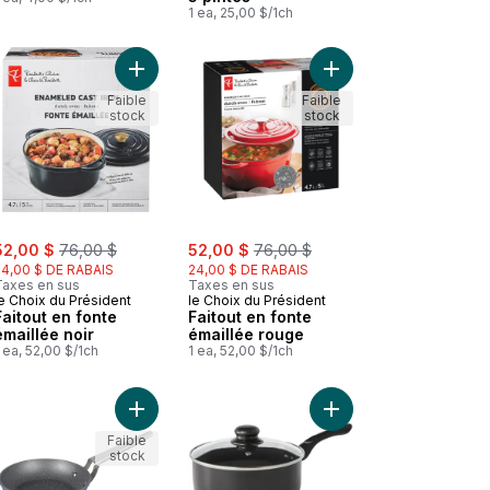
1 ea, 25,00 $/1ch
avec Couvercle / 30 cm au panier
Poêle antiadhésive à anodisation dure au panier
Ajouter Faitout en fonte émaillée noir au panier
Ajouter Faitout en fon
Faible
Faible
stock
stock
ale:
, formerly:
sale:
, formerly:
52,00 $
76,00 $
52,00 $
76,00 $
24,00 $ DE RABAIS
24,00 $ DE RABAIS
Taxes en sus
Taxes en sus
e Choix du Président
le Choix du Président
Faitout en fonte
Faitout en fonte
émaillée noir
émaillée rouge
 ea, 52,00 $/1ch
1 ea, 52,00 $/1ch
Poêle antiadhésive texturée au panier
Ajouter Poêle à frire antiadhésive Rock Wave 8 
Ajouter Casserole ave
Faible
stock