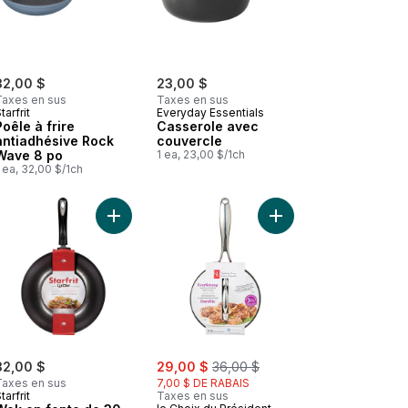
32,00 $
23,00 $
Taxes en sus
Taxes en sus
tarfrit
Everyday Essentials
Poêle à frire
Casserole avec
antiadhésive Rock
couvercle
Wave 8 po
1 ea, 23,00 $/1ch
 ea, 32,00 $/1ch
e au panier
Ajouter Wok en fonte de 30 cm avec poignée en 
Ajouter RÔTISSOIRE FONTE ÉMAILLÉE au panier
Ajouter Poêle antiadh
sale:
, formerly:
32,00 $
29,00 $
36,00 $
Taxes en sus
7,00 $ DE RABAIS
tarfrit
Taxes en sus