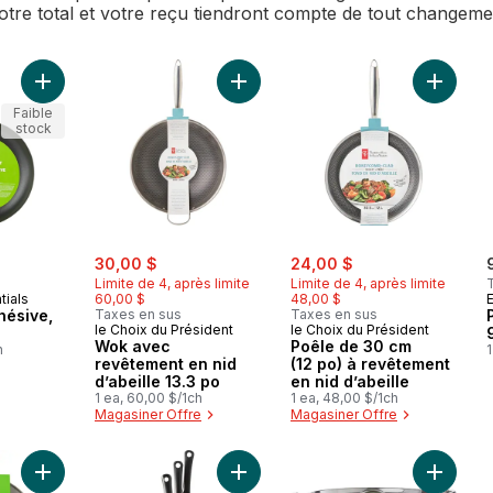
Votre total et votre reçu tiendront compte de tout changem
Ajouter Wok avec revêtement en nid
Ajouter Poêle antiadhésive, 12 po au panier
Faible
stock
sale:
, formerly:
sale:
, formerly:
30,00 $
24,00 $
Limite de 4, après limite
Limite de 4, après limite
tials
60,00 $
48,00 $
hésive,
Taxes en sus
Taxes en sus
le Choix du Président
le Choix du Président
Wok avec
Poêle de 30 cm
h
1
revêtement en nid
(12 po) à revêtement
d’abeille 13.3 po
en nid d’abeille
1 ea, 60,00 $/1ch
1 ea, 48,00 $/1ch
Magasiner Offre
Magasiner Offre
Ajouter Casserole Avec Couvercle 4,73 L (5 Pintes) au panier
Ajouter 
Ajouter Poêles antiadh