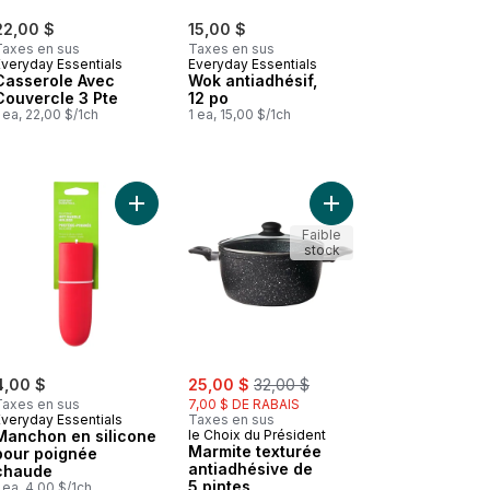
22,00 $
15,00 $
Taxes en sus
Taxes en sus
Everyday Essentials
Everyday Essentials
Casserole Avec
Wok antiadhésif,
Couvercle 3 Pte
12 po
 ea, 22,00 $/1ch
1 ea, 15,00 $/1ch
ésive au panier
Ajouter Marmite textu
Ajouter Sauteuse avec fond en nid d’abeille, ensemble de 2 pièc
Faible
stock
sale:
, formerly:
4,00 $
25,00 $
32,00 $
Taxes en sus
7,00 $ DE RABAIS
Everyday Essentials
Taxes en sus
Manchon en silicone
le Choix du Président
Marmite texturée
pour poignée
antiadhésive de
chaude
5 pintes
 ea, 4,00 $/1ch