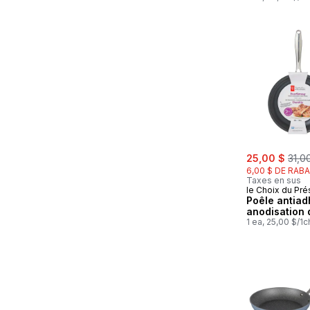
sale:
, for
25,00 $
31,0
6,00 $ DE RABA
Taxes en sus
le Choix du Pré
Poêle antiad
anodisation 
1 ea, 25,00 $/1c