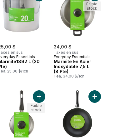
Faible
stock
25,00 $
34,00 $
Taxes en sus
Taxes en sus
Everyday Essentials
Everyday Essentials
Marmite1892 L (20
Marmite En Acier
Pte)
Inoxydable 7,5 L
 ea, 25,00 $/1ch
(8 Pte)
1 ea, 34,00 $/1ch
 Casserole texturée antiadhésive de 3 pintes avec couvercle au pan
Ajouter Casserole Avec Couvercle 3 Pte au pani
Ajouter Wok antiadhési
Ajouter President's Choice Grande poêle antiadhésive forgée à haut rebord
Faible
stock