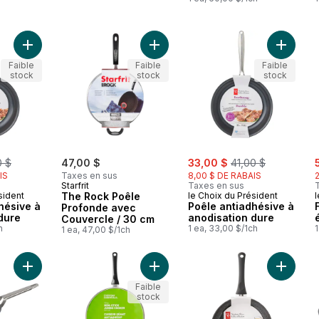
Ajouter Poêle antiadhésive à anodisation dure au panier
Ajouter The Rock Poêle Profonde 
Ajouter 
Faible
Faible
Faible
stock
stock
stock
merly:
sale:
, formerly:
s
0 $
47,00 $
33,00 $
41,00 $
IS
Taxes en sus
8,00 $ DE RABAIS
Starfrit
Taxes en sus
sident
The Rock Poêle
le Choix du Président
l
hésive à
Poêle antiadhésive à
Profonde avec
dure
anodisation dure
Couvercle / 30 cm
h
1 ea, 33,00 $/1ch
1
1 ea, 47,00 $/1ch
Ajouter The Rock poêle à frire antiadhésive, 10 po au panier
Ajouter 
Faible
stock