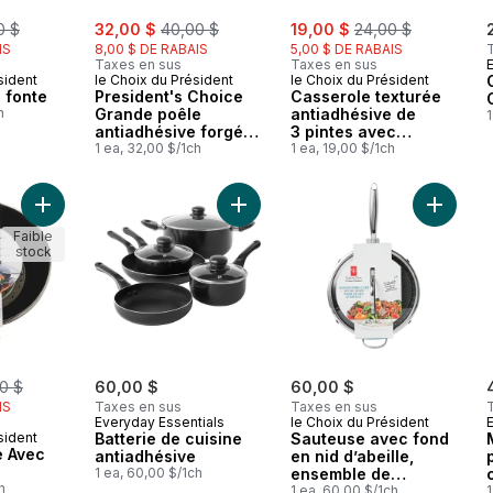
merly:
sale:
, formerly:
sale:
, formerly:
0 $
32,00 $
40,00 $
19,00 $
24,00 $
IS
8,00 $ DE RABAIS
5,00 $ DE RABAIS
Taxes en sus
Taxes en sus
sident
le Choix du Président
le Choix du Président
 fonte
President's Choice
Casserole texturée
h
Grande poêle
antiadhésive de
1
antiadhésive forgée
3 pintes avec
à haut rebord de 4,8
1 ea, 32,00 $/1ch
couvercle
1 ea, 19,00 $/1ch
pintes, Noir
Ajouter Wok En Fonte Avec Couvercle au panier
Ajouter Batterie de cuisine antiadh
Faible
stock
merly:
0 $
60,00 $
60,00 $
IS
Taxes en sus
Taxes en sus
Everyday Essentials
le Choix du Président
sident
Batterie de cuisine
Sauteuse avec fond
e Avec
antiadhésive
en nid d’abeille,
1 ea, 60,00 $/1ch
ensemble de
h
2 pièces
1 ea, 60,00 $/1ch
1