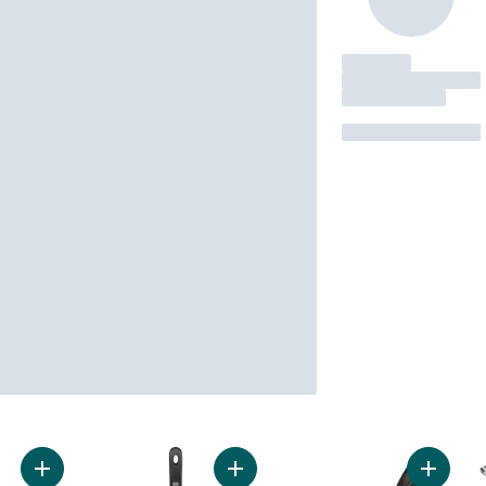
Ajouter Casserole texturée antiadhésive de 1,8 pinte avec co
Ajouter The Rock Poêle Multi-Usag
Ajouter