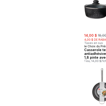
sale:
, for
14,00 $
18,0
4,00 $ DE RABA
Taxes en sus
le Choix du Pré
Casserole te
antiadhésive
1,8 pinte ave
couvercle
1 ea, 14,00 $/1c