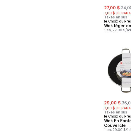
sale:
, for
27,00 $
34,0
7,00 $ DE RABA
Taxes en sus
le Choix du Pré
Wok léger en
1 ea, 27,00 $/1c
sale:
, for
29,00 $
36,0
7,00 $ DE RABA
Taxes en sus
le Choix du Pré
Wok En Font
Couvercle
1 ea, 29,00 $/1c