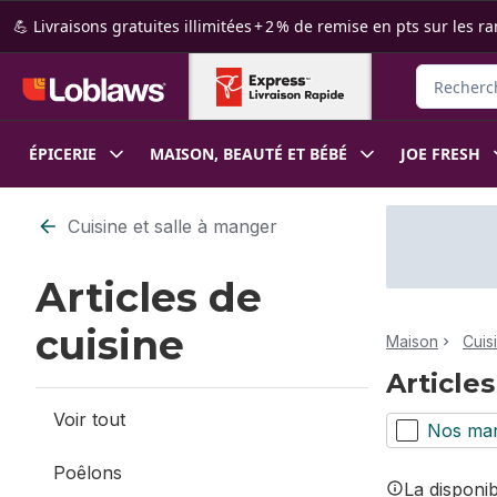
Passer au contenu principal
Passer au pied de page
💪 Livraisons gratuites illimitées + 2 % de remise en pts sur le
Rechercher
ÉPICERIE
MAISON, BEAUTÉ ET BÉBÉ
JOE FRESH
Passer au filtrage du contenu
Cuisine et salle à manger
Articles de
cuisine
Maison
Cuis
Articles
Voir tout
Nos ma
Poêlons
La disponi