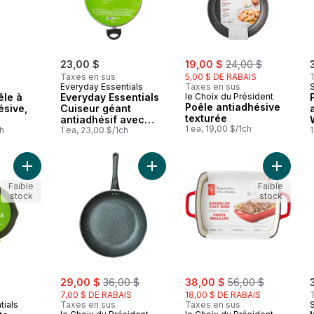
sale:
, formerly:
23,00 $
19,00 $
24,00 $
Taxes en sus
5,00 $ DE RABAIS
Everyday Essentials
Taxes en sus
S
êle à
Everyday Essentials
le Choix du Président
Poêle antiadhésive
ésive,
Cuiseur géant
texturée
antiadhésif avec
1 ea, 19,00 $/1ch
ch
couvercle, poignées
1 ea, 23,00 $/1ch
1
sécuritaires,
composition en
aluminium, noir, 12
Ajouter Poêle en fonte au panier
Ajouter Poêle antiadhésive texturé
po
Faible
Faible
stock
stock
sale:
, formerly:
sale:
, formerly:
29,00 $
36,00 $
38,00 $
56,00 $
7,00 $ DE RABAIS
18,00 $ DE RABAIS
tials
Taxes en sus
Taxes en sus
S