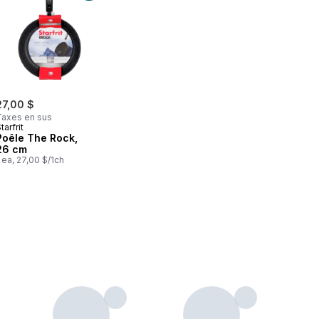
27,00 $
Taxes en sus
tarfrit
Poêle The Rock,
26 cm
 ea, 27,00 $/1ch