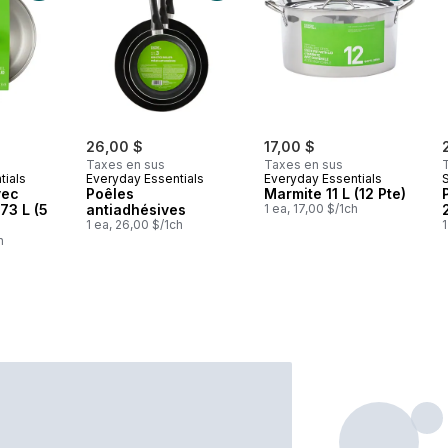
26,00 $
17,00 $
Taxes en sus
Taxes en sus
tials
Everyday Essentials
Everyday Essentials
S
vec
Poêles
Marmite 11 L (12 Pte)
73 L (5
antiadhésives
1 ea, 17,00 $/1ch
1 ea, 26,00 $/1ch
1
h