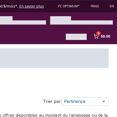
50 $/mois*.
En savoir plus
PC OPTIMUM🅪
FRAIS
EN
0
$0.00
Trier par:
Pertinence
des offres disponibles au moment du ramassage ou de la