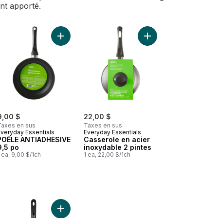
ent apporté.
 d’abeille 13.3 po au panier
Ajouter POÊLE ANTIADHÉSIVE 9,5 po au panier
Ajouter Casserole en 
Ajouter Poêle de 30 cm (12 po) à revêtement en nid d’abeille au panier
9,00 $
22,00 $
Taxes en sus
Taxes en sus
Everyday Essentials
Everyday Essentials
POÊLE ANTIADHÉSIVE
Casserole en acier
9,5 po
inoxydable 2 pintes
 ea, 9,00 $/1ch
1 ea, 22,00 $/1ch
Marmite 11 L (12 Pte) au panier
ésives au panier
Ajouter Poêle The Rock, 26 cm au panier