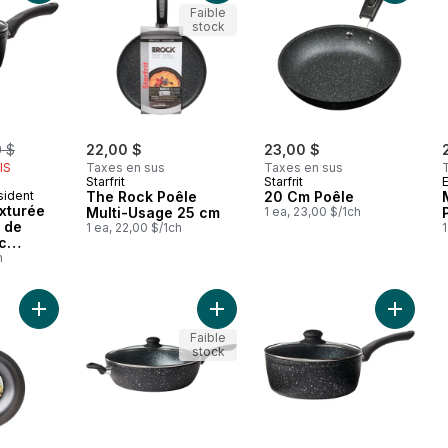
Faible
stock
merly:
0 $
22,00 $
23,00 $
IS
Taxes en sus
Taxes en sus
Starfrit
Starfrit
sident
The Rock Poêle
20 Cm Poêle
xturée
Multi-Usage 25 cm
1 ea, 23,00 $/1ch
 de
1 ea, 22,00 $/1ch
1
c
h
Ajouter Wok léger en fonte au panier
Ajouter
Faible
stock