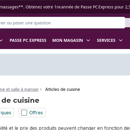
s ramassages**. Obtenez votre 1re année de Passe PC Express pour 2,
 des produits
PASSE PC EXPRESS
MON MAGASIN
SERVICES
ine et salle à manger
Articles de cuisine
 de cuisine
rques
Offres
bilité et le prix des produits peuvent changer en fonction 