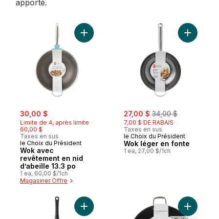
apporté.
Ajouter Wok avec revêtement en nid d’abei
Ajouter W
sale:
, formerly:
sale:
, formerly:
30,00 $
27,00 $
34,00 $
Limite de 4, après limite
7,00 $ DE RABAIS
60,00 $
Taxes en sus
Taxes en sus
le Choix du Président
le Choix du Président
Wok léger en fonte
Wok avec
1 ea, 27,00 $/1ch
revêtement en nid
d’abeille 13.3 po
1 ea, 60,00 $/1ch
Magasiner Offre
Ajouter Wok antiadhésif, 12 po au panier
Ajouter W