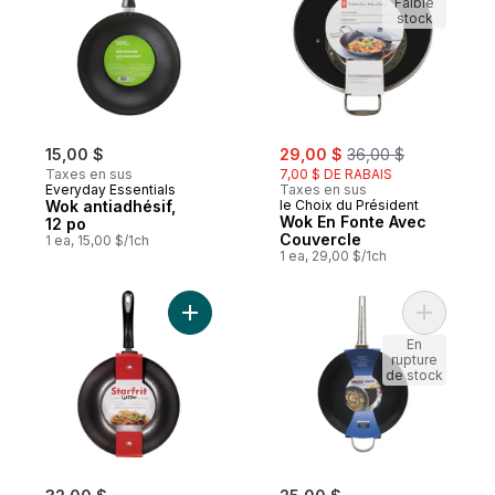
Faible
stock
sale:
, formerly:
15,00 $
29,00 $
36,00 $
Taxes en sus
7,00 $ DE RABAIS
Everyday Essentials
Taxes en sus
Wok antiadhésif,
le Choix du Président
Wok En Fonte Avec
12 po
Couvercle
1 ea, 15,00 $/1ch
1 ea, 29,00 $/1ch
Ajouter Wok en fonte de 30 cm avec poig
Ajouter W
En
rupture
de stock