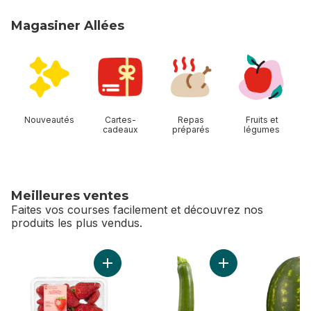
Magasiner Allées
sauter Magasiner Allées
Nouveautés
Cartes-
Repas
Fruits et
cadeaux
préparés
légumes
Meilleures ventes
Faites vos courses facilement et découvrez nos
produits les plus vendus.
sauter Meilleures ventes
Ajouter Fraises d’Ontario cultivées en serre 
Ajouter Courgette 