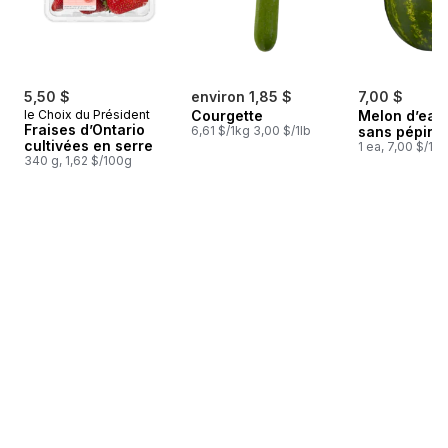
5,50 $
environ 1,85 $
7,00 $
le Choix du Président
Courgette
Melon d’eau
Fraises d’Ontario
6,61 $/1kg 3,00 $/1lb
sans pépins
cultivées en serre
1 ea, 7,00 $/1ch
340 g, 1,62 $/100g