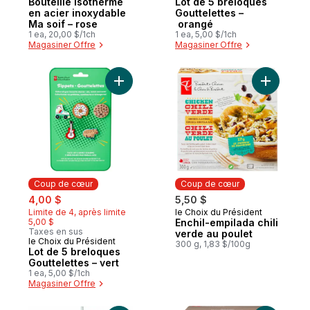
Bouteille isotherme
Lot de 5 breloques
en acier inoxydable
Gouttelettes –
Ma soif – rose
orangé
1 ea, 20,00 $/1ch
1 ea, 5,00 $/1ch
Magasiner Offre
Magasiner Offre
Ajouter Lot de 5 breloques Gouttelettes – 
Coup de cœur
Coup de cœur
sale:
, formerly:
4,00 $
5,50 $
Limite de 4, après limite
le Choix du Président
Coup de cœur
5,00 $
Enchil-empilada chili
Taxes en sus
verde au poulet
le Choix du Président
Coup de cœur
300 g, 1,83 $/100g
Lot de 5 breloques
Gouttelettes – vert
1 ea, 5,00 $/1ch
Magasiner Offre