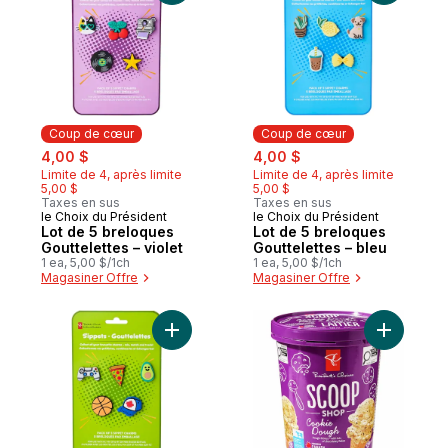
Coup de cœur
Coup de cœur
sale:
, formerly:
sale:
, formerly:
4,00 $
4,00 $
Limite de 4, après limite
Limite de 4, après limite
5,00 $
5,00 $
Taxes en sus
Taxes en sus
le Choix du Président
le Choix du Président
Coup de cœur
Coup de cœur
Lot de 5 breloques
Lot de 5 breloques
Gouttelettes – violet
Gouttelettes – bleu
1 ea, 5,00 $/1ch
1 ea, 5,00 $/1ch
Magasiner Offre
Magasiner Offre
Ajouter Lot de 5 breloques Gouttelettes – 
Ajouter Cr