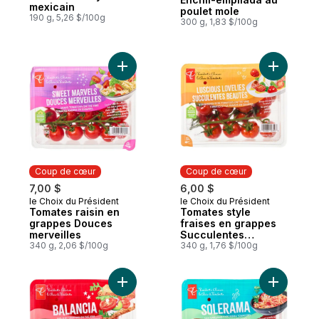
mexicain
poulet mole
190 g, 5,26 $/100g
300 g, 1,83 $/100g
Ajouter Tomates raisin en grappes Douces
Ajouter T
Coup de cœur
Coup de cœur
7,00 $
6,00 $
le Choix du Président
le Choix du Président
Coup de cœur
Coup de cœur
Tomates raisin en
Tomates style
grappes Douces
fraises en grappes
merveilles
Succulentes
340 g, 2,06 $/100g
beautés
340 g, 1,76 $/100g
Ajouter Tomates en grappes de taille moy
Ajouter T