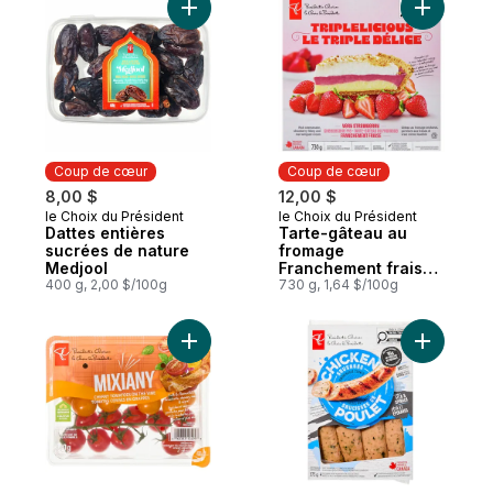
pommes de terre et
Ajouter Dattes entières sucrées de natur
Ajouter T
aux pois
Coup de cœur
Coup de cœur
8,00 $
12,00 $
le Choix du Président
le Choix du Président
Coup de cœur
Coup de cœur
Dattes entières
Tarte-gâteau au
sucrées de nature
fromage
Medjool
Franchement fraise
400 g, 2,00 $/100g
Le triple délice
730 g, 1,64 $/100g
Ajouter S
Ajouter Tomates cerises Mixiany au pani