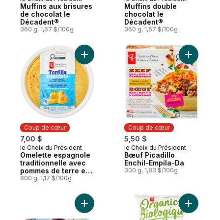
Coup de cœur
Coup de cœur
Muffins aux brisures
Muffins double
de chocolat le
chocolat le
Décadent®
Décadent®
360 g, 1,67 $/100g
360 g, 1,67 $/100g
Ajouter Omelette espagnole traditionnell
Ajouter B
Coup de cœur
Coup de cœur
7,00 $
5,50 $
le Choix du Président
le Choix du Président
Coup de cœur
Coup de cœur
Omelette espagnole
Bœuf Picadillo
traditionnelle avec
Enchil-Empila-Da
pommes de terre et
300 g, 1,83 $/100g
oignons
600 g, 1,17 $/100g
Ajouter G