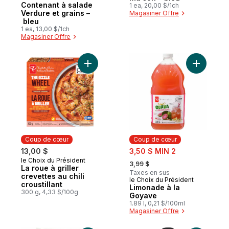
Contenant à salade
1 ea, 20,00 $/1ch
Verdure et grains –
Magasiner Offre
bleu
1 ea, 13,00 $/1ch
Magasiner Offre
Ajouter La roue à griller crevettes au chili 
Ajouter L
Coup de cœur
Coup de cœur
sale:
13,00 $
3,50 $ MIN 2
, formerly:
le Choix du Président
Coup de cœur
3,99 $
La roue à griller
Taxes en sus
crevettes au chili
le Choix du Président
Coup de cœur
croustillant
Limonade à la
300 g, 4,33 $/100g
Goyave
1.89 l, 0,21 $/100ml
Magasiner Offre