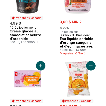
Préparé au Canada
sale:
3,00 $ MIN 2
4,99 $
, formerly:
PC Collection noire
Préparé au Canada
4,00 $
Crème glacée au
Taxes en sus
chocolat et beurre
le Choix du Président
d'arachide
Eau liquide enrichie
500 ml, 1,00 $/100ml
d'orange sanguine
et d'échinacée avec
zinc pour le soutien
48 ml, 8,33 $/100ml
Magasiner Offre
du système
immunitaire
Ajouter C
Préparé au Canada
Préparé au Canada
sale: