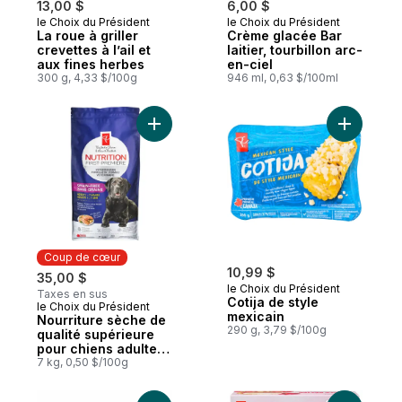
13,00 $
6,00 $
le Choix du Président
le Choix du Président
Coup de cœur
Coup de cœur
La roue à griller
Crème glacée Bar
crevettes à l’ail et
laitier, tourbillon arc-
aux fines herbes
en-ciel
300 g, 4,33 $/100g
946 ml, 0,63 $/100ml
Ajouter Nourriture sèche de qualité supér
Ajouter Co
Coup de cœur
10,99 $
35,00 $
le Choix du Président
Taxes en sus
Cotija de style
le Choix du Président
Coup de cœur
mexicain
Nourriture sèche de
290 g, 3,79 $/100g
qualité supérieure
pour chiens adultes
Nutrition première
7 kg, 0,50 $/100g
sans grains, recette
au saumon, aux