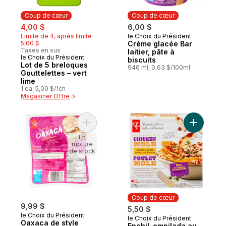
Coup de cœur
Coup de cœur
sale:
, formerly:
4,00 $
6,00 $
Limite de 4, après limite
le Choix du Président
Coup de cœur
5,00 $
Crème glacée Bar
Taxes en sus
laitier, pâte à
le Choix du Président
Coup de cœur
biscuits
Lot de 5 breloques
946 ml, 0,63 $/100ml
Gouttelettes – vert
lime
1 ea, 5,00 $/1ch
Magasiner Offre
Ajouter Oaxaca de style mexicain au pani
Ajouter E
En
rupture
de stock
Coup de cœur
9,99 $
5,50 $
le Choix du Président
le Choix du Président
Coup de cœur
Oaxaca de style
Enchil-empilada au