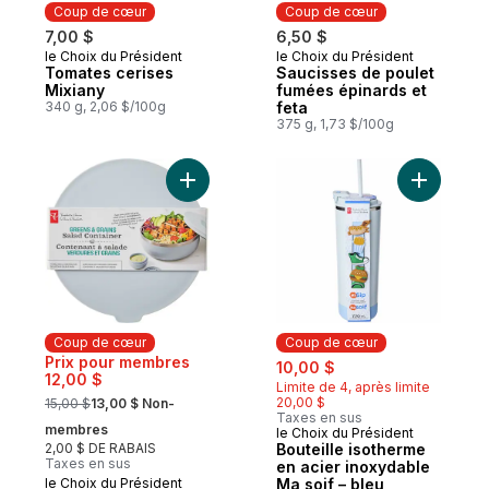
Coup de cœur
Coup de cœur
7,00 $
6,50 $
le Choix du Président
le Choix du Président
Coup de cœur
Coup de cœur
Tomates cerises
Saucisses de poulet
Mixiany
fumées épinards et
340 g, 2,06 $/100g
feta
375 g, 1,73 $/100g
Ajouter Contenant à salade Verdure et gra
Ajouter B
Coup de cœur
Coup de cœur
sale:
, formerly:
Prix pour membres
10,00 $
12,00 $
Limite de 4, après limite
, formerly:
20,00 $
15,00 $
13,00 $ Non-
Taxes en sus
membres
le Choix du Président
Coup de cœur
2,00 $ DE RABAIS
Bouteille isotherme
Taxes en sus
en acier inoxydable
le Choix du Président
Ma soif – bleu
Coup de cœur