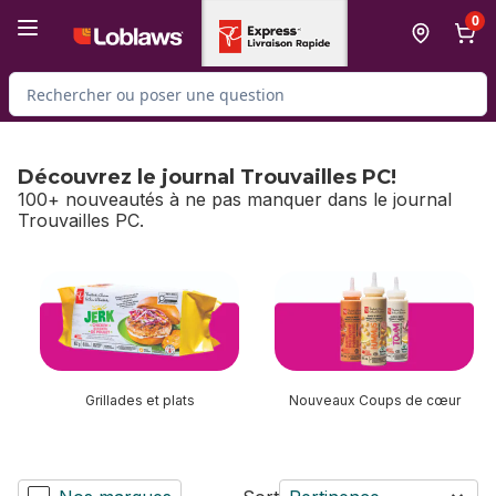
Passer au contenu principal
Passer au pied de page
0
Rechercher des produits
Découvrez le journal Trouvailles PC!
100+ nouveautés à ne pas manquer dans le journal
Trouvailles PC.
sauter Découvrez le journal Trouvailles PC!
Grillades et plats
Nouveaux Coups de cœur