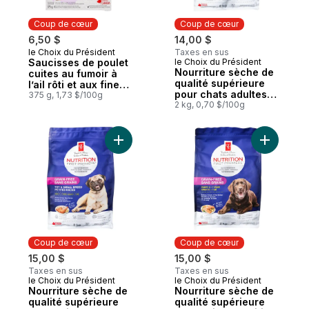
Coup de cœur
Coup de cœur
6,50 $
14,00 $
le Choix du Président
Taxes en sus
Coup de cœur
Saucisses de poulet
le Choix du Président
Coup de cœur
Nourriture sèche de
cuites au fumoir à
qualité supérieure
l’ail rôti et aux fines
pour chats adultes
herbes
375 g, 1,73 $/100g
Nutrition première
2 kg, 0,70 $/100g
sans grains, recette
au saumon, aux
pommes de terre et
Ajouter Nourriture sèche de qualité supéri
Ajouter N
aux pois
Coup de cœur
Coup de cœur
15,00 $
15,00 $
Taxes en sus
Taxes en sus
le Choix du Président
le Choix du Président
Coup de cœur
Coup de cœur
Nourriture sèche de
Nourriture sèche de
qualité supérieure
qualité supérieure