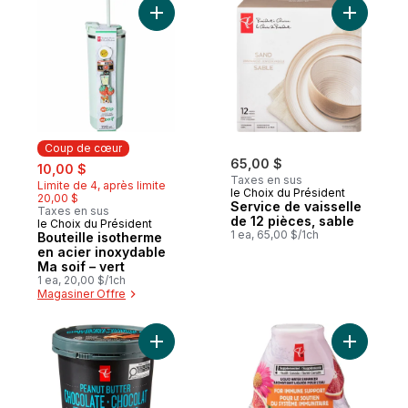
Ajouter Bouteille isotherme en acier inoxy
Ajouter S
Coup de cœur
sale:
, formerly:
65,00 $
10,00 $
Taxes en sus
Limite de 4, après limite
le Choix du Président
20,00 $
Service de vaisselle
Taxes en sus
de 12 pièces, sable
le Choix du Président
Coup de cœur
1 ea, 65,00 $/1ch
Bouteille isotherme
en acier inoxydable
Ma soif – vert
1 ea, 20,00 $/1ch
Magasiner Offre
Ajouter Crème glacée au chocolat et beur
Ajouter E