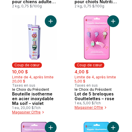
pour chiens adultes
pour chiots Nutrition
Nutrition première
2 kg, 0,75 $/100g
première sans
2 kg, 0,75 $/100g
sans grains, recette
grains, recette au
au poulet et aux
saumon, aux
haricots ronds
pommes de terre et
Ajouter Bouteille isotherme en acier inoxy
Ajouter L
blancs
aux pois
Coup de cœur
Coup de cœur
sale:
, formerly:
sale:
, formerly:
10,00 $
4,00 $
Limite de 4, après limite
Limite de 4, après limite
20,00 $
5,00 $
Taxes en sus
Taxes en sus
le Choix du Président
le Choix du Président
Coup de cœur
Coup de cœur
Bouteille isotherme
Lot de 5 breloques
en acier inoxydable
Gouttelettes – rose
Ma soif – violet
1 ea, 5,00 $/1ch
Magasiner Offre
1 ea, 20,00 $/1ch
Magasiner Offre
Ajouter Lot de 5 breloques Gouttelettes – 
Ajouter L