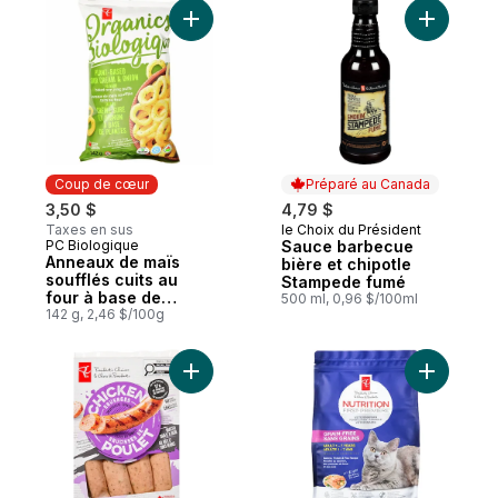
Ajouter Anneaux de maïs soufflés cuits au
Ajouter S
Coup de cœur
Préparé au Canada
3,50 $
4,79 $
Taxes en sus
le Choix du Président
Préparé au Canada
PC Biologique
Sauce barbecue
Coup de cœur
Anneaux de maïs
bière et chipotle
soufflés cuits au
Stampede fumé
four à base de
500 ml, 0,96 $/100ml
plantes, saveur
142 g, 2,46 $/100g
crème sure et
oignon
Ajouter Saucisses de poulet cuites au fumoi
Ajouter N