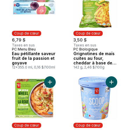
Coup de cœur
Coup de cœur
6,79 $
3,50 $
Taxes en sus
Taxes en sus
PC Menu Bleu
PC Biologique
Coup de cœur
Coup de cœur
Eau pétillante saveur
Grignotines de maïs
fruit de la passion et
cuites au four,
goyave
cheddar à base de
12x355.0 ml, 0,16 $/100ml
plantes
142 g, 2,46 $/100g
Ajouter La roue à griller crevettes à l’ail 
Ajouter Cr
Coup de cœur
Coup de cœur