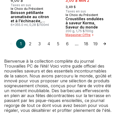
6,00 $
3,00 $ MIN 2
, formerly:
Taxes en sus
3,49 $
le Choix du Président
Préparé au Canada
Taxes en sus
Boisson pétillante
le Choix du Président
Préparé au Canada
aromatisée au citron
Croustilles ondulées
et à l'échinacée,
à saveur Korma,
avec du zinc pour le
6x355.0 ml, 0,28 $/100ml
Saveur du monde
soutien immunitaire
200 g, 1,75 $/100g
Magasiner Offre
1
2
3
4
5
6
18
19
…
Bienvenue à la collection complète du journal
Trouvailles PC de l’été! Voici votre guide officiel des
nouvelles saveurs et des essentiels incontournables
de la saison. Nous avons parcouru le monde, goûté et
innové pour vous proposer une sélection de produits
soigneusement choisis, conçus pour faire de votre été
un moment inoubliable. Des barbecues effervescents
en plein air aux fêtes décontractées sur la terrasse en
passant par les pique-niques ensoleillés, ce journal
regorge de tout ce dont vous avez besoin pour vous
régaler, vous désaltérer et profiter pleinement de l'été.