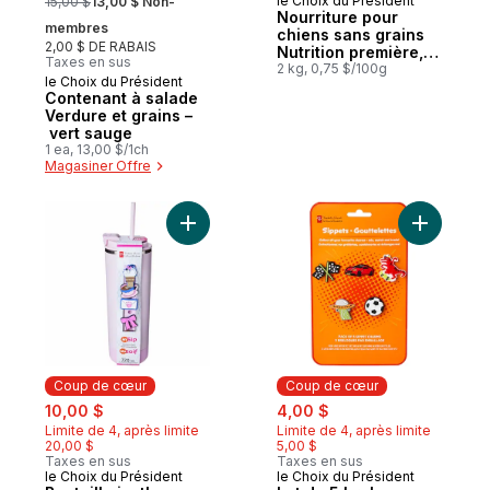
le Choix du Président
15,00 $
13,00 $ Non-
Coup de cœur
Nourriture pour
membres
chiens sans grains
2,00 $ DE RABAIS
Nutrition première,
Taxes en sus
saumon, pommes de
2 kg, 0,75 $/100g
le Choix du Président
Coup de cœur
terre et pois
Contenant à salade
Verdure et grains –
vert sauge
1 ea, 13,00 $/1ch
Magasiner Offre
Ajouter Bouteille isotherme en acier inox
Ajouter L
Coup de cœur
Coup de cœur
sale:
, formerly:
sale:
, formerly:
10,00 $
4,00 $
Limite de 4, après limite
Limite de 4, après limite
20,00 $
5,00 $
Taxes en sus
Taxes en sus
le Choix du Président
le Choix du Président
Coup de cœur
Coup de cœur