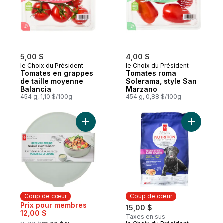
5,00 $
4,00 $
le Choix du Président
le Choix du Président
Tomates en grappes
Tomates roma
de taille moyenne
Solerama, style San
Balancia
Marzano
454 g, 1,10 $/100g
454 g, 0,88 $/100g
Ajouter Contenant à salade Verdure et gra
Ajouter N
Coup de cœur
Coup de cœur
Prix pour membres
15,00 $
12,00 $
Taxes en sus
, formerly: