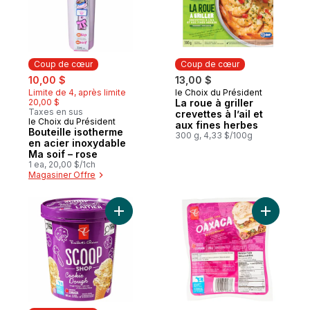
Coup de cœur
Coup de cœur
sale:
, formerly:
10,00 $
13,00 $
Limite de 4, après limite
le Choix du Président
Coup de cœur
20,00 $
La roue à griller
Taxes en sus
crevettes à l’ail et
le Choix du Président
Coup de cœur
aux fines herbes
Bouteille isotherme
300 g, 4,33 $/100g
en acier inoxydable
Ma soif – rose
1 ea, 20,00 $/1ch
Magasiner Offre
Ajouter Crème glacée Bar laitier, pâte à bi
Ajouter O