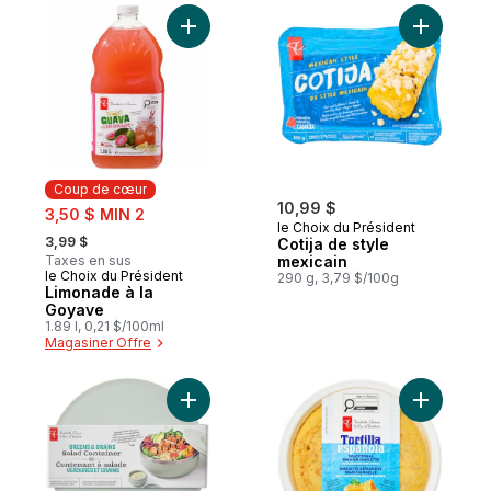
Ajouter Limonade à la Goyave au panier
Ajouter Co
Coup de cœur
sale:
10,99 $
3,50 $ MIN 2
le Choix du Président
, formerly:
3,99 $
Cotija de style
Taxes en sus
mexicain
le Choix du Président
Coup de cœur
290 g, 3,79 $/100g
Limonade à la
Goyave
1.89 l, 0,21 $/100ml
Magasiner Offre
Ajouter Contenant à salade Verdure et gra
Ajouter O