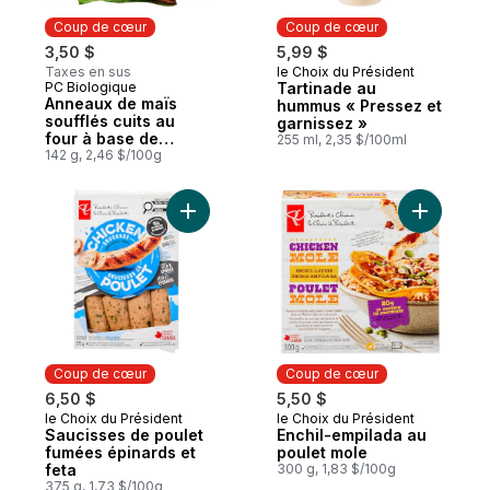
Coup de cœur
Coup de cœur
3,50 $
5,99 $
Taxes en sus
le Choix du Président
Coup de cœur
PC Biologique
Tartinade au
Coup de cœur
Anneaux de maïs
hummus « Pressez et
soufflés cuits au
garnissez »
four à base de
255 ml, 2,35 $/100ml
plantes, saveur
142 g, 2,46 $/100g
crème sure et
oignon
Ajouter Saucisses de poulet fumées épina
Ajouter E
Coup de cœur
Coup de cœur
6,50 $
5,50 $
le Choix du Président
le Choix du Président
Coup de cœur
Coup de cœur
Saucisses de poulet
Enchil-empilada au
fumées épinards et
poulet mole
feta
300 g, 1,83 $/100g
375 g, 1,73 $/100g