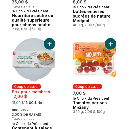
35,00 $
8,00 $
Taxes en sus
le Choix du Président
Coup de cœur
le Choix du Président
Dattes entières
Coup de cœur
Nourriture sèche de
sucrées de nature
qualité supérieure
Medjool
pour chiens adultes
400 g, 2,00 $/100g
Nutrition première
7 kg, 0,50 $/100g
sans grains, recette
au saumon, aux
pommes de terre et
Ajouter Contenant à salade Verdure et gra
aux pois
Coup de cœur
Coup de cœur
Prix pour membres
7,00 $
12,00 $
le Choix du Président
Coup de cœur
, formerly:
Tomates cerises
15,00 $
13,00 $ Non-
Mixiany
membres
340 g, 2,06 $/100g
2,00 $ DE RABAIS
Taxes en sus
le Choix du Président
Coup de cœur
Contenant à salade