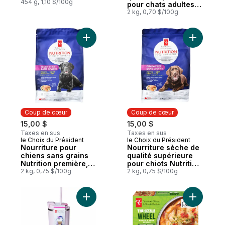
454 g, 1,10 $/100g
pour chats adultes
Nutrition première
2 kg, 0,70 $/100g
sans grains, recette
au saumon, aux
pommes de terre et
Ajouter Nourriture pour chiens sans grain
Ajouter N
aux pois
Coup de cœur
Coup de cœur
15,00 $
15,00 $
Taxes en sus
Taxes en sus
le Choix du Président
le Choix du Président
Coup de cœur
Coup de cœur
Nourriture pour
Nourriture sèche de
chiens sans grains
qualité supérieure
Nutrition première,
pour chiots Nutrition
saumon, pommes de
2 kg, 0,75 $/100g
première sans
2 kg, 0,75 $/100g
terre et pois
grains, recette au
saumon, aux
pommes de terre et
Ajouter Bouteille isotherme en acier inox
Ajouter La
aux pois