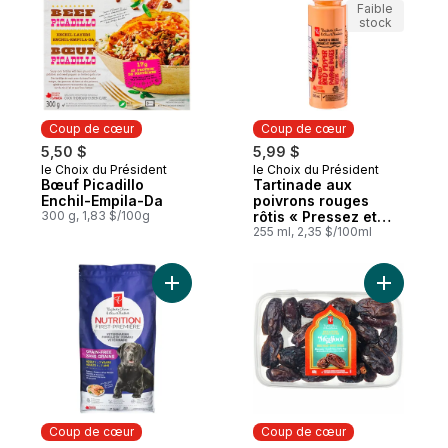
Faible
stock
Coup de cœur
Coup de cœur
5,50 $
5,99 $
le Choix du Président
le Choix du Président
Coup de cœur
Coup de cœur
Bœuf Picadillo
Tartinade aux
Enchil-Empila-Da
poivrons rouges
300 g, 1,83 $/100g
rôtis « Pressez et
garnissez »
255 ml, 2,35 $/100ml
Ajouter Nourriture sèche de qualité supér
Ajouter D
Coup de cœur
Coup de cœur