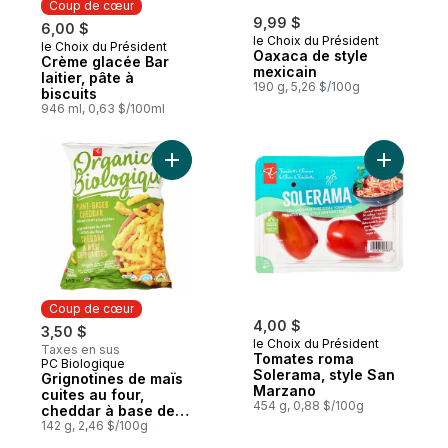
Coup de cœur
9,99 $
6,00 $
le Choix du Président
le Choix du Président
Coup de cœur
Oaxaca de style
Crème glacée Bar
mexicain
laitier, pâte à
190 g, 5,26 $/100g
biscuits
946 ml, 0,63 $/100ml
Ajouter Grignotines de maïs cuites au fou
Ajouter T
Coup de cœur
4,00 $
3,50 $
le Choix du Président
Taxes en sus
Tomates roma
PC Biologique
Coup de cœur
Solerama, style San
Grignotines de maïs
Marzano
cuites au four,
454 g, 0,88 $/100g
cheddar à base de
plantes
142 g, 2,46 $/100g