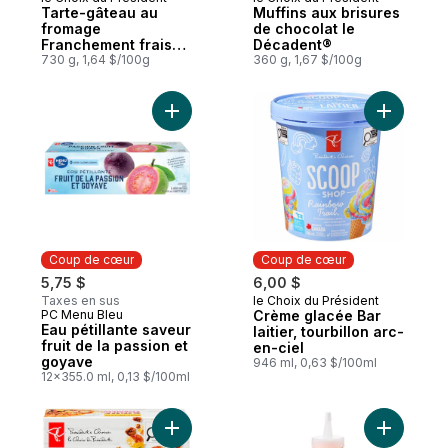
Coup de cœur
Coup de cœur
Tarte-gâteau au
Muffins aux brisures
fromage
de chocolat le
Franchement fraise
Décadent®
Le triple délice
730 g, 1,64 $/100g
360 g, 1,67 $/100g
Ajouter Cr
Coup de cœur
Coup de cœur
5,75 $
6,00 $
Taxes en sus
le Choix du Président
Coup de cœur
PC Menu Bleu
Crème glacée Bar
Coup de cœur
Eau pétillante saveur
laitier, tourbillon arc-
fruit de la passion et
en-ciel
goyave
946 ml, 0,63 $/100ml
12x355.0 ml, 0,13 $/100ml
Ajouter Bœuf Picadillo Enchil-Empila-Da a
Ajouter T