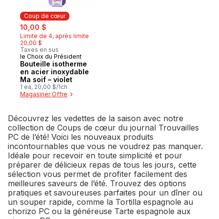
Coup de cœur
sale:
, formerly:
10,00 $
Limite de 4, après limite
20,00 $
Taxes en sus
le Choix du Président
Coup de cœur
Bouteille isotherme
en acier inoxydable
Ma soif – violet
1 ea, 20,00 $/1ch
Magasiner Offre
Découvrez les vedettes de la saison avec notre
collection de Coups de cœur du journal Trouvailles
PC de l’été! Voici les nouveaux produits
incontournables que vous ne voudrez pas manquer.
Idéale pour recevoir en toute simplicité et pour
préparer de délicieux repas de tous les jours, cette
sélection vous permet de profiter facilement des
meilleures saveurs de l’été. Trouvez des options
pratiques et savoureuses parfaites pour un dîner ou
un souper rapide, comme la Tortilla espagnole au
chorizo PC ou la généreuse Tarte espagnole aux