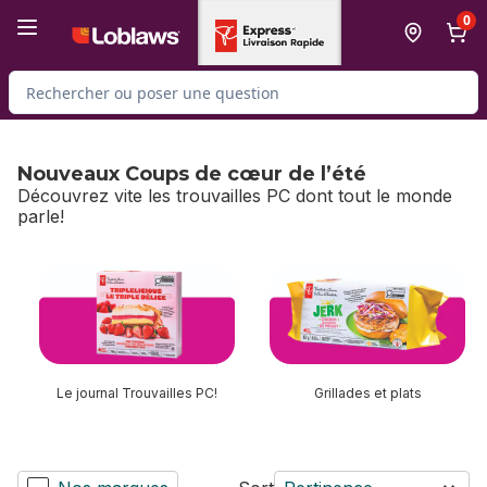
Passer au contenu principal
Passer au pied de page
0
Rechercher des produits
Nouveaux Coups de cœur de l’été
Découvrez vite les trouvailles PC dont tout le monde
parle!
sauter Nouveaux Coups de cœur de l’été
Le journal Trouvailles PC!
Grillades et plats