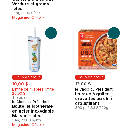
Verdure et grains –
bleu
1 ea, 13,00 $/1ch
Magasiner Offre
Ajouter Bouteille isotherme en acier inoxy
Ajouter La
Coup de cœur
Coup de cœur
sale:
, formerly:
10,00 $
13,00 $
Limite de 4, après limite
le Choix du Président
Coup de cœur
20,00 $
La roue à griller
Taxes en sus
crevettes au chili
le Choix du Président
Coup de cœur
croustillant
Bouteille isotherme
300 g, 4,33 $/100g
en acier inoxydable
Ma soif – bleu
1 ea, 20,00 $/1ch
Magasiner Offre