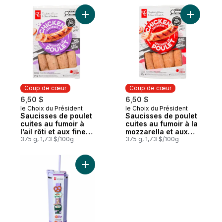
Ajouter Saucisses de poulet cuites au fumoi
Coup de cœur
Coup de cœur
6,50 $
6,50 $
le Choix du Président
le Choix du Président
Coup de cœur
Coup de cœur
Saucisses de poulet
Saucisses de poulet
cuites au fumoir à
cuites au fumoir à la
l’ail rôti et aux fines
mozzarella et aux
herbes
375 g, 1,73 $/100g
poivrons rouges
375 g, 1,73 $/100g
Ajouter Bouteille isotherme en acier inoxy