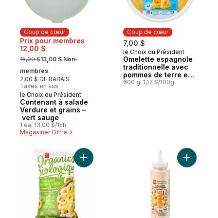
Coup de cœur
Coup de cœur
Prix pour membres
7,00 $
12,00 $
le Choix du Président
Coup de cœur
, formerly:
Omelette espagnole
15,00 $
13,00 $ Non-
traditionnelle avec
membres
pommes de terre et
2,00 $ DE RABAIS
oignons
600 g, 1,17 $/100g
Taxes en sus
le Choix du Président
Coup de cœur
Contenant à salade
Verdure et grains –
vert sauge
1 ea, 13,00 $/1ch
Magasiner Offre
Ajouter Anneaux de maïs soufflés cuits au
Ajouter T