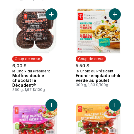
Ajouter Muffins double chocolat le Décad
Coup de cœur
Coup de cœur
6,00 $
5,50 $
le Choix du Président
le Choix du Président
Coup de cœur
Coup de cœur
Muffins double
Enchil-empilada chili
chocolat le
verde au poulet
Décadent®
300 g, 1,83 $/100g
360 g, 1,67 $/100g
Ajouter Tomates raisin en grappes Douces
Ajouter T