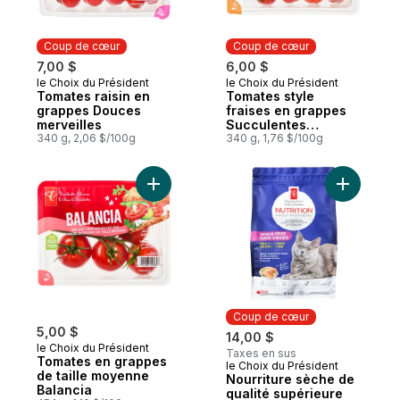
Coup de cœur
Coup de cœur
7,00 $
6,00 $
le Choix du Président
le Choix du Président
Coup de cœur
Coup de cœur
Tomates raisin en
Tomates style
grappes Douces
fraises en grappes
merveilles
Succulentes
340 g, 2,06 $/100g
beautés
340 g, 1,76 $/100g
Ajouter Tomates en grappes de taille moy
Ajouter N
Coup de cœur
5,00 $
14,00 $
le Choix du Président
Taxes en sus
Tomates en grappes
le Choix du Président
Coup de cœur
de taille moyenne
Nourriture sèche de
Balancia
qualité supérieure