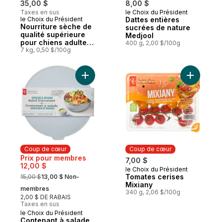
35,00 $
8,00 $
Taxes en sus
le Choix du Président
Coup de cœur
le Choix du Président
Dattes entières
Coup de cœur
Nourriture sèche de
sucrées de nature
qualité supérieure
Medjool
pour chiens adultes
400 g, 2,00 $/100g
Nutrition première
7 kg, 0,50 $/100g
sans grains, recette
au saumon, aux
pommes de terre et
Ajouter Contenant à salade Verdure et gra
aux pois
Coup de cœur
Coup de cœur
Prix pour membres
7,00 $
12,00 $
le Choix du Président
Coup de cœur
, formerly:
Tomates cerises
15,00 $
13,00 $ Non-
Mixiany
membres
340 g, 2,06 $/100g
2,00 $ DE RABAIS
Taxes en sus
le Choix du Président
Coup de cœur
Contenant à salade