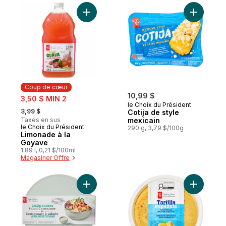
Ajouter Limonade à la Goyave au panier
Ajouter Co
Coup de cœur
sale:
10,99 $
3,50 $ MIN 2
le Choix du Président
, formerly:
3,99 $
Cotija de style
Taxes en sus
mexicain
le Choix du Président
Coup de cœur
290 g, 3,79 $/100g
Limonade à la
Goyave
1.89 l, 0,21 $/100ml
Magasiner Offre
Ajouter Contenant à salade Verdure et gra
Ajouter O