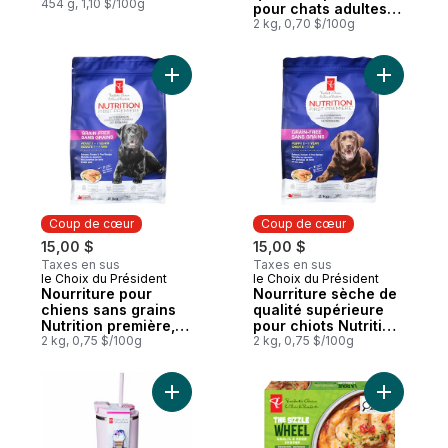
454 g, 1,10 $/100g
pour chats adultes
Nutrition première
2 kg, 0,70 $/100g
sans grains, recette
au saumon, aux
pommes de terre et
Ajouter Nourriture pour chiens sans grain
Ajouter N
aux pois
Coup de cœur
Coup de cœur
15,00 $
15,00 $
Taxes en sus
Taxes en sus
le Choix du Président
le Choix du Président
Coup de cœur
Coup de cœur
Nourriture pour
Nourriture sèche de
chiens sans grains
qualité supérieure
Nutrition première,
pour chiots Nutrition
saumon, pommes de
2 kg, 0,75 $/100g
première sans
2 kg, 0,75 $/100g
terre et pois
grains, recette au
saumon, aux
pommes de terre et
Ajouter Bouteille isotherme en acier inox
Ajouter La
aux pois