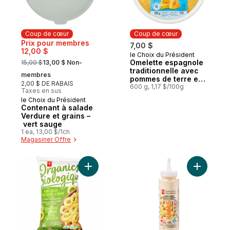
Coup de cœur
Coup de cœur
Prix pour membres
7,00 $
12,00 $
le Choix du Président
Coup de cœur
, formerly:
Omelette espagnole
15,00 $
13,00 $ Non-
traditionnelle avec
membres
pommes de terre et
2,00 $ DE RABAIS
oignons
600 g, 1,17 $/100g
Taxes en sus
le Choix du Président
Coup de cœur
Contenant à salade
Verdure et grains –
vert sauge
1 ea, 13,00 $/1ch
Magasiner Offre
Ajouter Anneaux de maïs soufflés cuits au
Ajouter T