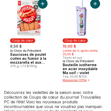
Ajouter Bo
Coup de cœur
Coup de cœur
sale:
, formerly:
6,50 $
10,00 $
le Choix du Président
Limite de 4, après limite
Coup de cœur
Saucisses de poulet
20,00 $
Taxes en sus
cuites au fumoir à la
le Choix du Président
Coup de cœur
mozzarella et aux
Bouteille isotherme
poivrons rouges
375 g, 1,73 $/100g
en acier inoxydable
Ma soif – violet
1 ea, 20,00 $/1ch
Magasiner Offre
Découvrez les vedettes de la saison avec notre
collection de Coups de cœur du journal Trouvailles
PC de l’été! Voici les nouveaux produits
incontournables que vous ne voudrez pas manquer.