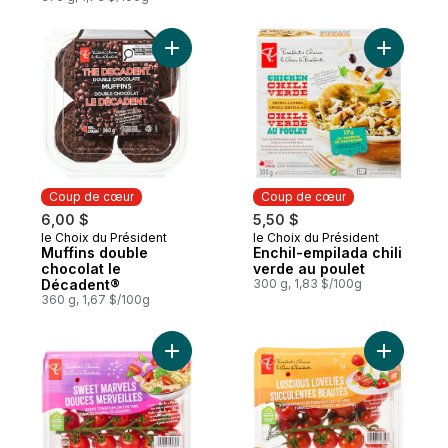
Ajouter Muffins double chocolat le Décad
Coup de cœur
Coup de cœur
6,00 $
5,50 $
le Choix du Président
le Choix du Président
Coup de cœur
Coup de cœur
Muffins double
Enchil-empilada chili
chocolat le
verde au poulet
Décadent®
300 g, 1,83 $/100g
360 g, 1,67 $/100g
Ajouter Tomates raisin en grappes Douces
Ajouter T