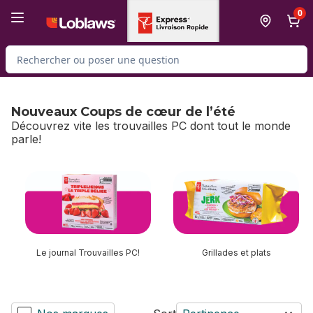
Passer au contenu principal
Passer au pied de page
0
Rechercher des produits
Nouveaux Coups de cœur de l’été
Découvrez vite les trouvailles PC dont tout le monde
parle!
sauter Nouveaux Coups de cœur de l’été
Le journal Trouvailles PC!
Grillades et plats