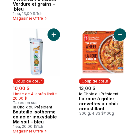
Verdure et grains –
bleu
1 ea, 13,00 $/1ch
Magasiner Offre
Ajouter Bouteille isotherme en acier inoxy
Ajouter La
Coup de cœur
Coup de cœur
sale:
, formerly:
10,00 $
13,00 $
Limite de 4, après limite
le Choix du Président
Coup de cœur
20,00 $
La roue à griller
Taxes en sus
crevettes au chili
le Choix du Président
Coup de cœur
croustillant
Bouteille isotherme
300 g, 4,33 $/100g
en acier inoxydable
Ma soif – bleu
1 ea, 20,00 $/1ch
Magasiner Offre