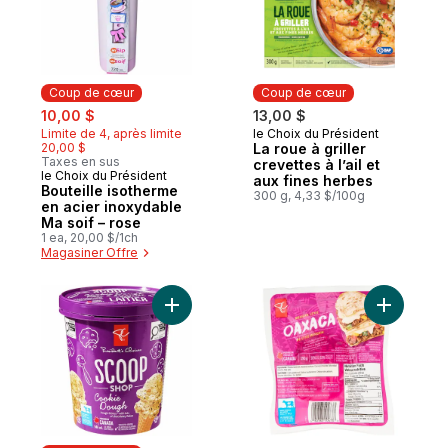
Coup de cœur
Coup de cœur
sale:
, formerly:
10,00 $
13,00 $
Limite de 4, après limite
le Choix du Président
Coup de cœur
20,00 $
La roue à griller
Taxes en sus
crevettes à l’ail et
le Choix du Président
Coup de cœur
aux fines herbes
Bouteille isotherme
300 g, 4,33 $/100g
en acier inoxydable
Ma soif – rose
1 ea, 20,00 $/1ch
Magasiner Offre
Ajouter Crème glacée Bar laitier, pâte à bi
Ajouter O