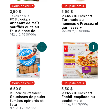
Coup de cœur
Coup de cœur
3,50 $
5,99 $
Taxes en sus
le Choix du Président
Coup de cœur
PC Biologique
Tartinade au
Coup de cœur
Anneaux de maïs
hummus « Pressez et
soufflés cuits au
garnissez »
four à base de
255 ml, 2,35 $/100ml
plantes, saveur
142 g, 2,46 $/100g
crème sure et
oignon
Ajouter Saucisses de poulet fumées épina
Ajouter E
Coup de cœur
Coup de cœur
6,50 $
5,50 $
le Choix du Président
le Choix du Président
Coup de cœur
Coup de cœur
Saucisses de poulet
Enchil-empilada au
fumées épinards et
poulet mole
feta
300 g, 1,83 $/100g
375 g, 1,73 $/100g