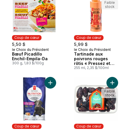
Faible
stock
Coup de cœur
Coup de cœur
5,50 $
5,99 $
le Choix du Président
le Choix du Président
Coup de cœur
Coup de cœur
Bœuf Picadillo
Tartinade aux
Enchil-Empila-Da
poivrons rouges
300 g, 1,83 $/100g
rôtis « Pressez et
garnissez »
255 ml, 2,35 $/100ml
Ajouter Nourriture sèche de qualité supér
Ajouter D
Faible
stock
Coup de cœur
Coup de cœur