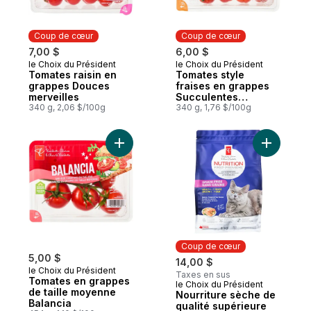
Coup de cœur
Coup de cœur
7,00 $
6,00 $
le Choix du Président
le Choix du Président
Coup de cœur
Coup de cœur
Tomates raisin en
Tomates style
grappes Douces
fraises en grappes
merveilles
Succulentes
340 g, 2,06 $/100g
beautés
340 g, 1,76 $/100g
Ajouter Tomates en grappes de taille moy
Ajouter N
Coup de cœur
5,00 $
14,00 $
le Choix du Président
Taxes en sus
Tomates en grappes
le Choix du Président
Coup de cœur
de taille moyenne
Nourriture sèche de
Balancia
qualité supérieure