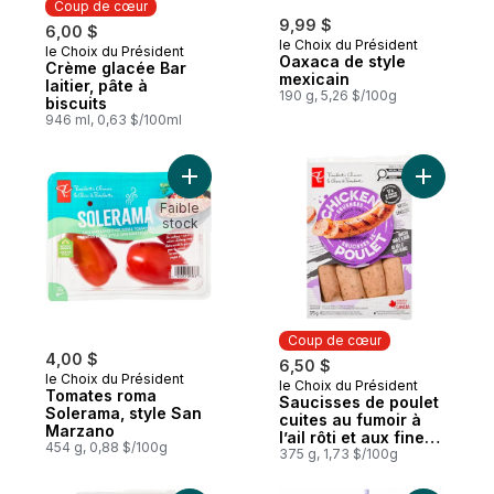
Coup de cœur
9,99 $
6,00 $
le Choix du Président
le Choix du Président
Coup de cœur
Oaxaca de style
Crème glacée Bar
mexicain
laitier, pâte à
190 g, 5,26 $/100g
biscuits
946 ml, 0,63 $/100ml
Ajouter Tomates roma Solerama, style Sa
Ajouter Sa
Faible
stock
Coup de cœur
4,00 $
6,50 $
le Choix du Président
le Choix du Président
Coup de cœur
Tomates roma
Saucisses de poulet
Solerama, style San
cuites au fumoir à
Marzano
l’ail rôti et aux fines
454 g, 0,88 $/100g
herbes
375 g, 1,73 $/100g