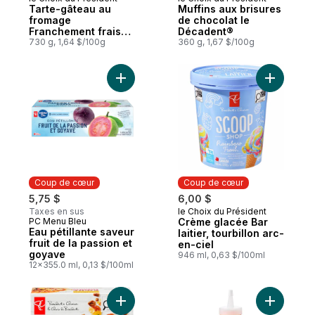
Coup de cœur
Coup de cœur
Tarte-gâteau au
Muffins aux brisures
fromage
de chocolat le
Franchement fraise
Décadent®
Le triple délice
730 g, 1,64 $/100g
360 g, 1,67 $/100g
Ajouter Cr
Coup de cœur
Coup de cœur
5,75 $
6,00 $
Taxes en sus
le Choix du Président
Coup de cœur
PC Menu Bleu
Crème glacée Bar
Coup de cœur
Eau pétillante saveur
laitier, tourbillon arc-
fruit de la passion et
en-ciel
goyave
946 ml, 0,63 $/100ml
12x355.0 ml, 0,13 $/100ml
Ajouter Bœuf Picadillo Enchil-Empila-Da a
Ajouter T