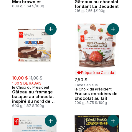
Mini brownies
Gâteaux au chocolat
608 g, 1,64 $/100g
fondant Le Décadent
216 g, 2,55 $/100g
Ajouter Gâteau au fromage basque au choc
Ajouter F
Préparé au Canada
sale:
, formerly:
10,00 $
11,00 $
7,50 $
1,00 $ DE RABAIS
Taxes en sus
le Choix du Président
le Choix du Président
Préparé au Canada
Gâteau au fromage
Fraises enrobées de
basque au chocolat
chocolat au lait
inspiré du nord de
200 g, 3,75 $/100g
l’Espagne
600 g, 1,67 $/100g
Ajouter Sélection de gâteaux au fromage 
Ajouter T