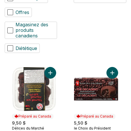
Offres
Magasinez des
produits
canadiens
Diététique
Ajouter Mini brownies au panier
Ajouter G
Préparé au Canada
Préparé au Canada
9,50 $
5,50 $
Délices du Marché
le Choix du Président
Préparé au Canada
Préparé au Canada