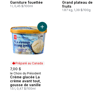
Garniture fouettée
Grand plateau de
1 l, 0,45 $/100ml
fruits
1.87 kg, 1,39 $/100g
Ajouter Crème glacée La crème avant tout
Préparé au Canada
7,00 $
le Choix du Président
Préparé au Canada
Crème glacée La
crème avant tout,
gousse de vanille
1.5 l, 0,47 $/100ml