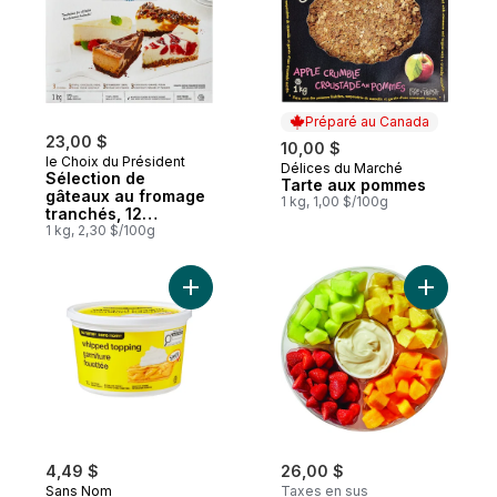
Préparé au Canada
23,00 $
10,00 $
le Choix du Président
Délices du Marché
Préparé au Canada
Sélection de
Tarte aux pommes
gâteaux au fromage
1 kg, 1,00 $/100g
tranchés, 12
tranches
1 kg, 2,30 $/100g
Ajouter Garniture fouettée au panier
Ajouter Gr
4,49 $
26,00 $
Sans Nom
Taxes en sus