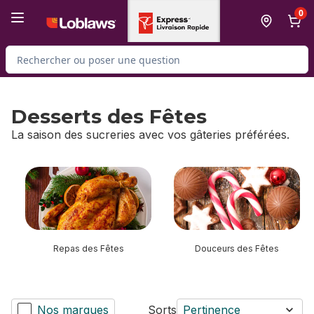
Passer au contenu principal
Passer au pied de page
0
Rechercher des produits
Desserts des Fêtes
La saison des sucreries avec vos gâteries préférées.
sauter Desserts des Fêtes
Repas des Fêtes
Douceurs des Fêtes
Nos marques
Sorts
Pertinence