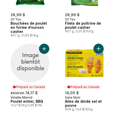
28,99 $
28,99 $
Of Tov
Of Tov
Bouchées de poulet
Filets de poitrine de
en forme d’ourson
poulet casher
casher
907 g, 3,20 $/100g
907 g, 31,96 $/1kg
3,20 $/100g
Ajouter Poulet entier, BBQ au panier
Ajouter Ai
Préparé au Canada
Préparé au Canada
environ 14,17 $
14,00 $
Volaille Marvid
Sans Nom
Préparé au Canada
Préparé au Canada
Poulet entier, BBQ
Ailes de dinde sel et
13,21 $/1kg 5,99 $/1lb
poivre
908 g, 1,54 $/100g