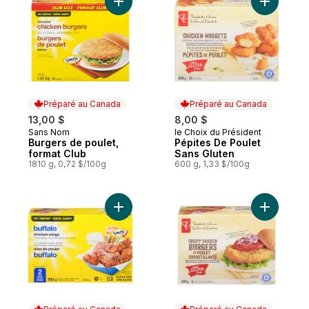
Ajouter Burgers de poulet, format Club au
Ajouter P
Préparé au Canada
Préparé au Canada
13,00 $
8,00 $
Sans Nom
le Choix du Président
Préparé au Canada
Préparé au Canada
Burgers de poulet,
Pépites De Poulet
format Club
Sans Gluten
1810 g, 0,72 $/100g
600 g, 1,33 $/100g
Ajouter Ailes de poulet Buffalo au panier
Ajouter B