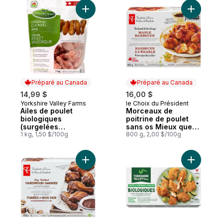
Ajouter Ailes de poulet biologiques (surg
Ajouter M
Préparé au Canada
Préparé au Canada
14,99 $
16,00 $
Yorkshire Valley Farms
le Choix du Président
Préparé au Canada
Préparé au Canada
Ailes de poulet
Morceaux de
biologiques
poitrine de poulet
(surgelées
sans os Mieux que
individuellement)
1 kg, 1,50 $/100g
des ailes® Barbecue
800 g, 2,00 $/100g
à l’érable
Ajouter Ailes de poulet fumées au bois d
Ajouter F