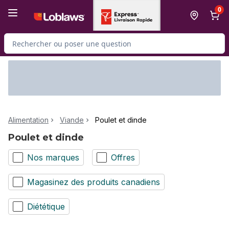
Passer au contenu principal
Passer au pied de page
0
Rechercher des produits
Alimentation
Viande
Poulet et dinde
Poulet et dinde
Nos marques
Offres
Magasinez des produits canadiens
Diététique