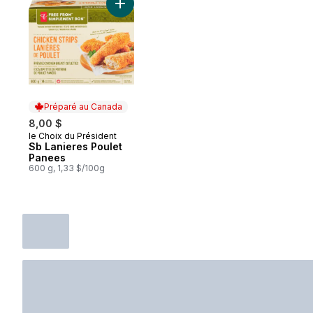
Ajouter Sb Lanieres Poulet Panees au pan
Préparé au Canada
8,00 $
le Choix du Président
Préparé au Canada
Sb Lanieres Poulet
Panees
600 g, 1,33 $/100g