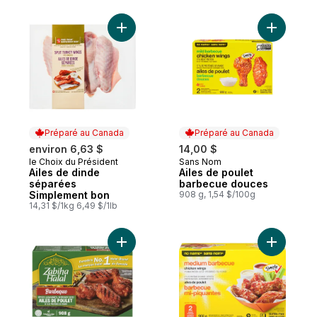
Ajouter Ailes de dinde séparées Simplem
Ajouter A
Préparé au Canada
Préparé au Canada
environ 6,63 $
14,00 $
le Choix du Président
Sans Nom
Préparé au Canada
Préparé au Canada
Ailes de dinde
Ailes de poulet
séparées
barbecue douces
Simplement bon
908 g, 1,54 $/100g
14,31 $/1kg 6,49 $/1lb
Ajouter Ailes de poulet BBQ au panier
Ajouter A