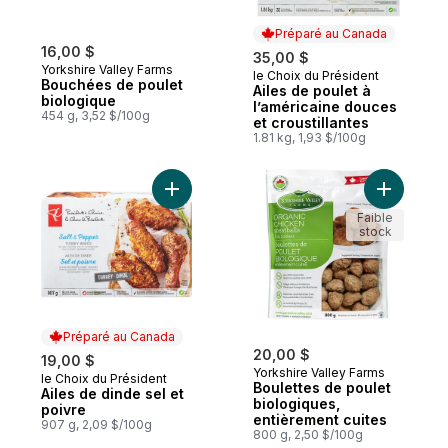
Préparé au Canada
16,00 $
35,00 $
Yorkshire Valley Farms
le Choix du Président
Préparé au Canada
Bouchées de poulet
Ailes de poulet à
biologique
l’américaine douces
454 g, 3,52 $/100g
et croustillantes
1.81 kg, 1,93 $/100g
Ajouter Ailes de dinde sel et poivre au pa
Ajouter B
Faible
stock
Préparé au Canada
20,00 $
19,00 $
Yorkshire Valley Farms
le Choix du Président
Préparé au Canada
Boulettes de poulet
Ailes de dinde sel et
biologiques,
poivre
entièrement cuites
907 g, 2,09 $/100g
800 g, 2,50 $/100g