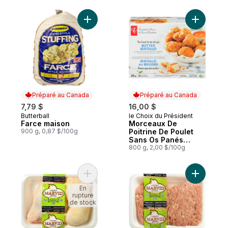
Ajouter Farce maison au panier
Ajouter M
Préparé au Canada
Préparé au Canada
7,79 $
16,00 $
Butterball
le Choix du Président
Préparé au Canada
Préparé au Canada
Farce maison
Morceaux De
900 g, 0,87 $/100g
Poitrine De Poulet
Sans Os Panés
Mieux Que Des Ailes
800 g, 2,00 $/100g
Buffalo Au Beurre
Ajouter Cuisses de poulet casher au pani
Ajouter D
En
rupture
de stock