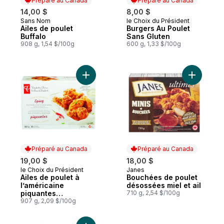
Préparé au Canada
Préparé au Canada
14,00 $
8,00 $
Sans Nom
le Choix du Président
Préparé au Canada
Préparé au Canada
Ailes de poulet
Burgers Au Poulet
Buffalo
Sans Gluten
908 g, 1,54 $/100g
600 g, 1,33 $/100g
Ajouter Ailes de poulet à l’américaine piqu
Ajouter B
Préparé au Canada
Préparé au Canada
19,00 $
18,00 $
le Choix du Président
Janes
Préparé au Canada
Préparé au Canada
Ailes de poulet à
Bouchées de poulet
l’américaine
désossées miel et ail
piquantes
710 g, 2,54 $/100g
croustillantes
907 g, 2,09 $/100g