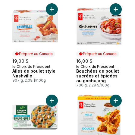
Ajouter Ailes de poulet style Nashville au 
Ajouter B
Préparé au Canada
Préparé au Canada
19,00 $
16,00 $
le Choix du Président
le Choix du Président
Préparé au Canada
Préparé au Canada
Ailes de poulet style
Bouchées de poulet
Nashville
sucrées et épicées
907 g, 2,09 $/100g
au gochujang
700 g, 2,29 $/100g
Ajouter Bouchées de poulet biologique a
Ajouter Ai