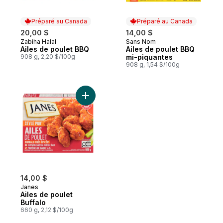
Préparé au Canada
Préparé au Canada
20,00 $
14,00 $
Zabiha Halal
Sans Nom
Préparé au Canada
Préparé au Canada
Ailes de poulet BBQ
Ailes de poulet BBQ
908 g, 2,20 $/100g
mi-piquantes
908 g, 1,54 $/100g
Ajouter Ailes de poulet Buffalo au panier
14,00 $
Janes
Ailes de poulet
Buffalo
660 g, 2,12 $/100g