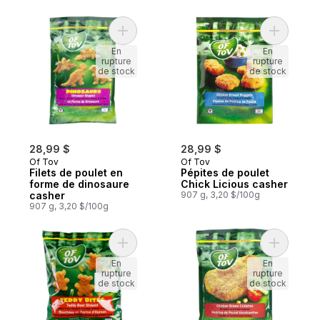
Ajouter Filets de poulet en forme de dino
Ajouter P
En
En
rupture
rupture
de stock
de stock
28,99 $
28,99 $
Of Tov
Of Tov
Filets de poulet en
Pépites de poulet
forme de dinosaure
Chick Licious casher
casher
907 g, 3,20 $/100g
907 g, 3,20 $/100g
Ajouter Bouchées de poulet en forme d’o
Ajouter Fi
En
En
rupture
rupture
de stock
de stock