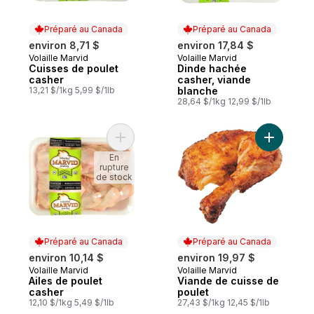
Préparé au Canada
Préparé au Canada
environ 8,71 $
environ 17,84 $
Volaille Marvid
Volaille Marvid
Préparé au Canada
Préparé au Canada
Cuisses de poulet
Dinde hachée
casher
casher, viande
13,21 $/1kg 5,99 $/1lb
blanche
28,64 $/1kg 12,99 $/1lb
Ajouter Ailes de poulet casher au panier
Ajouter V
En
rupture
de stock
Préparé au Canada
Préparé au Canada
environ 10,14 $
environ 19,97 $
Volaille Marvid
Volaille Marvid
Préparé au Canada
Préparé au Canada
Ailes de poulet
Viande de cuisse de
casher
poulet
12,10 $/1kg 5,49 $/1lb
27,43 $/1kg 12,45 $/1lb