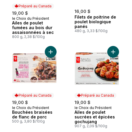
Préparé au Canada
16,00 $
19,00 $
Filets de poitrine de
le Choix du Président
Préparé au Canada
poulet biologique
Ailes de poulet
panés
fumées au bois dur
480 g, 3,33 $/100g
assaisonnées à sec
800 g, 2,38 $/100g
Ajouter Bouchées braisées de flanc de po
Ajouter A
Préparé au Canada
Préparé au Canada
19,00 $
19,00 $
le Choix du Président
le Choix du Président
Préparé au Canada
Préparé au Canada
Bouchées braisées
Ailes de poulet
de flanc de porc
sucrées et épicées
500 g, 3,80 $/100g
gochujang
907 g, 2,09 $/100g