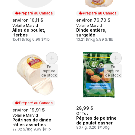
Préparé au Canada
Préparé au Canada
environ 10,11 $
environ 76,70 $
Volaille Marvid
Volaille Marvid
Préparé au Canada
Préparé au Canada
Ailes de poulet,
Dinde entière,
Herbes
surgelée
15,41 $/1kg 6,99 $/1lb
13,21 $/1kg 5,99 $/1lb
Ajouter Poitrines de dinde rôties assorties
Ajouter P
En
En
rupture
rupture
de stock
de stock
Préparé au Canada
28,99 $
environ 19,91 $
Of Tov
Volaille Marvid
Préparé au Canada
Pépites de poitrine
Poitrines de dinde
de poulet casher
rôties assorties
907 g, 3,20 $/100g
22,02 $/1kg 9,99 $/1lb