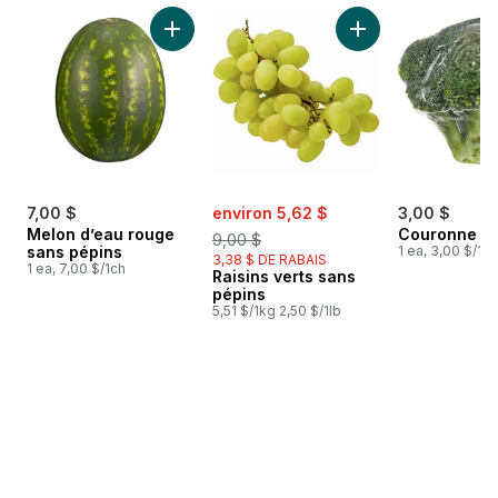
sauter Meilleures ventes
Ajouter Melon d’eau rouge sans pépins au p
Ajouter Raisins ver
sale:
, formerly:
7,00 $
environ 5,62 $
3,00 $
Melon d’eau rouge
Couronne de
9,00 $
sans pépins
1 ea, 3,00 $/1ch
3,38 $ DE RABAIS
1 ea, 7,00 $/1ch
Raisins verts sans
pépins
5,51 $/1kg 2,50 $/1lb