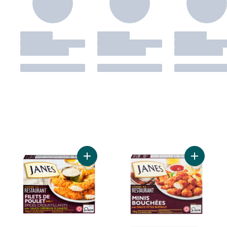
Ajouter Filets de poitrine de poulet assai
Ajouter J