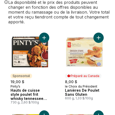
La disponibilité et le prix des produits peuvent
changer en fonction des offres disponibles au
moment du ramassage ou de la livraison. Votre total
et votre reçu tiendront compte de tout changement
apporté.
Ajouter Hauts de cuisse style poulet frit
Ajouter L
Sponsorisé
Préparé au Canada
19,00 $
8,00 $
Pinty’s
le Choix du Président
Sponsorisé
Préparé au Canada
Hauts de cuisse
Lanières De Poulet
style poulet frit
Sans Gluten
whisky tennessee
600 g, 1,33 $/100g
bbq
730 g, 2,60 $/100g