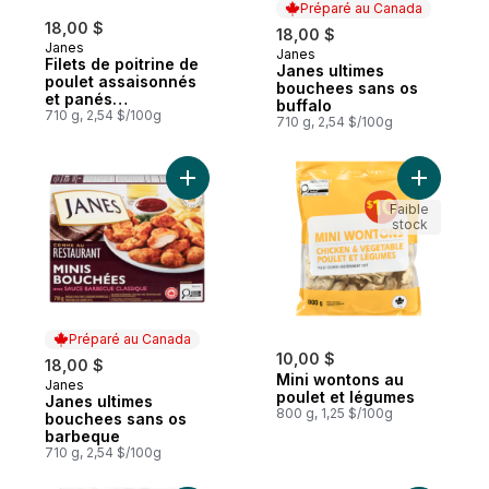
Préparé au Canada
18,00 $
18,00 $
Janes
Janes
Préparé au Canada
Filets de poitrine de
Janes ultimes
poulet assaisonnés
bouchees sans os
et panés
buffalo
entièrement cuits
710 g, 2,54 $/100g
710 g, 2,54 $/100g
filets de poulet
épicés croustillants
avec sauce
Ajouter Janes ultimes bouchees sans os 
Ajouter M
crémeuse à l'aneth
Faible
stock
Préparé au Canada
10,00 $
18,00 $
Mini wontons au
Janes
Préparé au Canada
poulet et légumes
Janes ultimes
800 g, 1,25 $/100g
bouchees sans os
barbeque
710 g, 2,54 $/100g