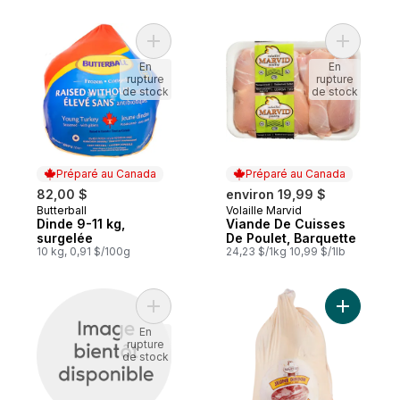
Ajouter Dinde 9-11 kg, surgelée au panier
Ajouter V
En
En
rupture
rupture
de stock
de stock
Préparé au Canada
Préparé au Canada
82,00 $
environ 19,99 $
Butterball
Volaille Marvid
Préparé au Canada
Préparé au Canada
Dinde 9-11 kg,
Viande De Cuisses
surgelée
De Poulet, Barquette
10 kg, 0,91 $/100g
24,23 $/1kg 10,99 $/1lb
Ajouter Ailes de poulet, Herbes au panier
Ajouter D
En
rupture
de stock