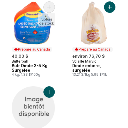
Ajouter Butr Dinde 3-5 Kg Surgelee au pa
Ajouter D
En
rupture
de stock
Préparé au Canada
Préparé au Canada
40,00 $
environ 76,70 $
Butterball
Volaille Marvid
Préparé au Canada
Préparé au Canada
Butr Dinde 3-5 Kg
Dinde entière,
Surgelee
surgelée
4 kg, 1,33 $/100g
13,21 $/1kg 5,99 $/1lb
Ajouter Poulet entier, BBQ au panier