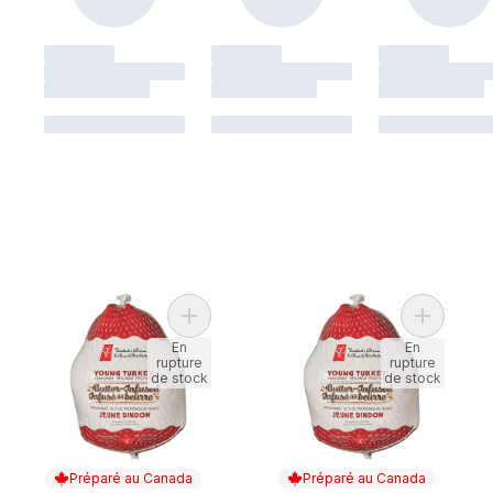
Ajouter Dinde surgelée infusée au beurre
Ajouter J
En
En
rupture
rupture
de stock
de stock
Préparé au Canada
Préparé au Canada