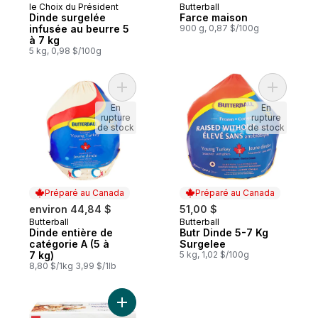
le Choix du Président
Butterball
Préparé au Canada
Préparé au Canada
Dinde surgelée
Farce maison
infusée au beurre 5
900 g, 0,87 $/100g
à 7 kg
5 kg, 0,98 $/100g
Ajouter Dinde entière de catégorie A (5 à
Ajouter B
En
En
rupture
rupture
de stock
de stock
Préparé au Canada
Préparé au Canada
environ 44,84 $
51,00 $
Butterball
Butterball
Préparé au Canada
Préparé au Canada
Dinde entière de
Butr Dinde 5-7 Kg
catégorie A (5 à
Surgelee
7 kg)
5 kg, 1,02 $/100g
8,80 $/1kg 3,99 $/1lb
Ajouter Rôti de poitrine de dinde avec fa