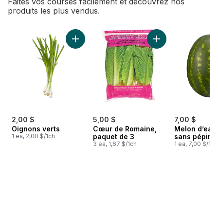
Faites vos courses facilement et découvrez nos
produits les plus vendus.
sauter Meilleures ventes
Ajouter Oignons verts au panier
Ajouter Cœur de R
2,00 $
5,00 $
7,00 $
Oignons verts
Cœur de Romaine,
Melon d’eau
1 ea, 2,00 $/1ch
paquet de 3
sans pépins
3 ea, 1,67 $/1ch
1 ea, 7,00 $/1ch