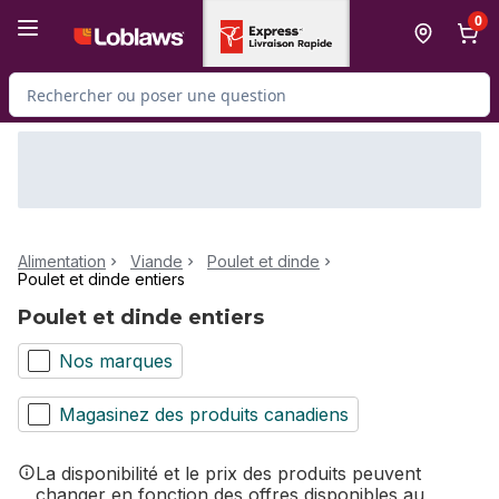
Passer au contenu principal
Passer au pied de page
0
Rechercher des produits
Alimentation
Viande
Poulet et dinde
Poulet et dinde entiers
Poulet et dinde entiers
Nos marques
Magasinez des produits canadiens
La disponibilité et le prix des produits peuvent
changer en fonction des offres disponibles au