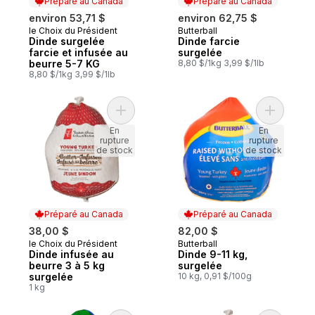
Préparé au Canada
Préparé au Canada
environ 53,71 $
environ 62,75 $
le Choix du Président
Butterball
Préparé au Canada
Préparé au Canada
Dinde surgelée
Dinde farcie
farcie et infusée au
surgelée
beurre 5-7 KG
8,80 $/1kg 3,99 $/1lb
8,80 $/1kg 3,99 $/1lb
Ajouter Dinde infusée au beurre 3 à 5 kg 
Ajouter D
En
En
rupture
rupture
de stock
de stock
Préparé au Canada
Préparé au Canada
38,00 $
82,00 $
le Choix du Président
Butterball
Préparé au Canada
Préparé au Canada
Dinde infusée au
Dinde 9-11 kg,
beurre 3 à 5 kg
surgelée
surgelée
10 kg, 0,91 $/100g
1 kg