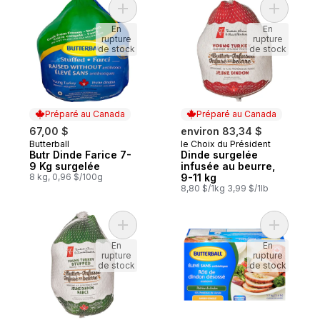
Ajouter Butr Dinde Farice 7-9 Kg surgelée
Ajouter D
En
En
rupture
rupture
de stock
de stock
Préparé au Canada
Préparé au Canada
67,00 $
environ 83,34 $
Butterball
le Choix du Président
Préparé au Canada
Préparé au Canada
Butr Dinde Farice 7-
Dinde surgelée
9 Kg surgelée
infusée au beurre,
8 kg, 0,96 $/100g
9-11 kg
8,80 $/1kg 3,99 $/1lb
Ajouter Jeune dindon farci infusé au beu
Ajouter D
En
En
rupture
rupture
de stock
de stock