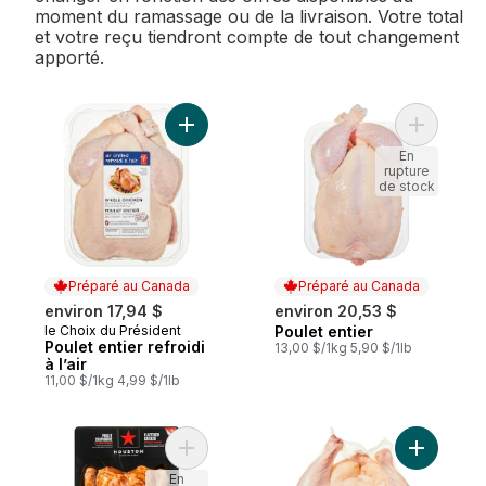
moment du ramassage ou de la livraison. Votre total
et votre reçu tiendront compte de tout changement
apporté.
Ajouter Poulet entier refroidi à l’air au pan
Ajouter Po
En
rupture
de stock
Préparé au Canada
Préparé au Canada
environ 17,94 $
environ 20,53 $
le Choix du Président
Poulet entier
Préparé au Canada
Préparé au Canada
Poulet entier refroidi
13,00 $/1kg 5,90 $/1lb
à l’air
11,00 $/1kg 4,99 $/1lb
Ajouter Po
En