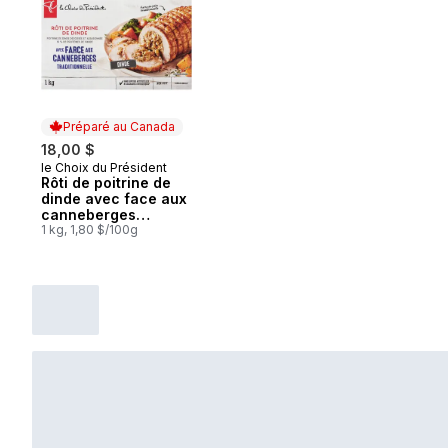
Préparé au Canada
18,00 $
le Choix du Président
Préparé au Canada
Rôti de poitrine de
dinde avec face aux
canneberges
traditionnelle
1 kg, 1,80 $/100g
surgelée