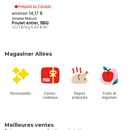
Préparé au Canada
environ 14,17 $
Volaille Marvid
Préparé au Canada
Poulet entier, BBQ
13,21 $/1kg 5,99 $/1lb
Magasiner Allées
sauter Magasiner Allées
Nouveautés
Cartes-
Repas
Fruits et
cadeaux
préparés
légumes
Meilleures ventes