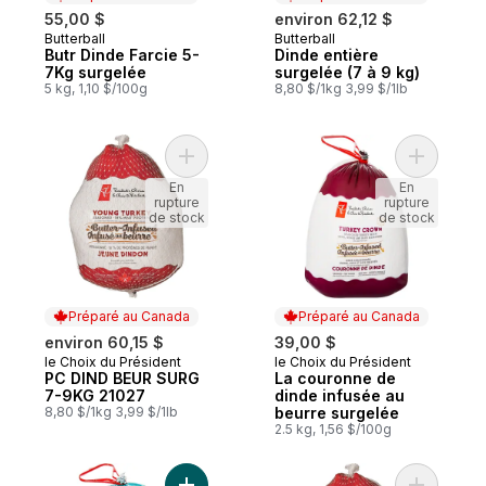
55,00 $
environ 62,12 $
Butterball
Butterball
Préparé au Canada
Préparé au Canada
Butr Dinde Farcie 5-
Dinde entière
7Kg surgelée
surgelée (7 à 9 kg)
5 kg, 1,10 $/100g
8,80 $/1kg 3,99 $/1lb
Ajouter PC DIND BEUR SURG 7-9KG 21027
Ajouter L
En
En
rupture
rupture
de stock
de stock
Préparé au Canada
Préparé au Canada
environ 60,15 $
39,00 $
le Choix du Président
le Choix du Président
Préparé au Canada
Préparé au Canada
PC DIND BEUR SURG
La couronne de
7-9KG 21027
dinde infusée au
8,80 $/1kg 3,99 $/1lb
beurre surgelée
2.5 kg, 1,56 $/100g