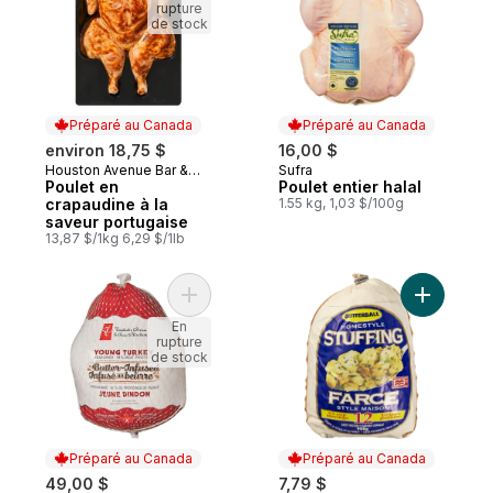
rupture
de stock
Préparé au Canada
Préparé au Canada
environ 18,75 $
16,00 $
Houston Avenue Bar &
Sufra
Préparé au Canada
Préparé au Canada
Grill
Poulet en
Poulet entier halal
crapaudine à la
1.55 kg, 1,03 $/100g
saveur portugaise
13,87 $/1kg 6,29 $/1lb
Ajouter Dinde surgelée infusée au beurre 
Ajouter F
En
rupture
de stock
Préparé au Canada
Préparé au Canada
49,00 $
7,79 $