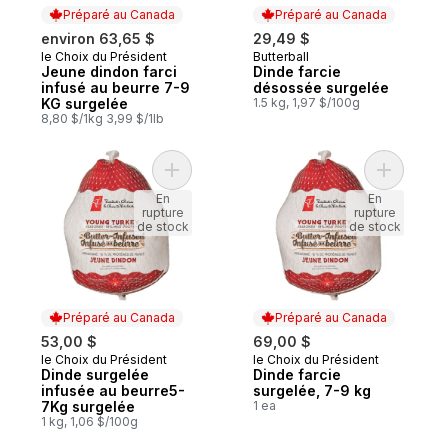
Préparé au Canada
Préparé au Canada
environ 63,65 $
29,49 $
le Choix du Président
Butterball
Préparé au Canada
Préparé au Canada
Jeune dindon farci
Dinde farcie
infusé au beurre 7-9
désossée surgelée
KG surgelée
1.5 kg, 1,97 $/100g
8,80 $/1kg 3,99 $/1lb
Ajouter Dinde surgelée infusée au beurre
Ajouter D
En
En
rupture
rupture
de stock
de stock
Préparé au Canada
Préparé au Canada
53,00 $
69,00 $
le Choix du Président
le Choix du Président
Préparé au Canada
Préparé au Canada
Dinde surgelée
Dinde farcie
infusée au beurre5-
surgelée, 7-9 kg
7Kg surgelée
1 ea
1 kg, 1,06 $/100g