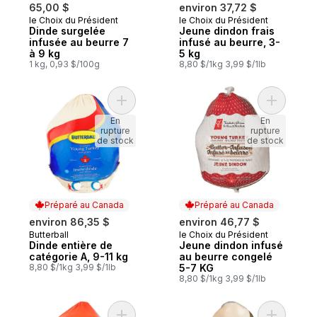
65,00 $
environ 37,72 $
le Choix du Président
le Choix du Président
Préparé au Canada
Préparé au Canada
Dinde surgelée
Jeune dindon frais
infusée au beurre 7
infusé au beurre, 3-
à 9 kg
5 kg
1 kg, 0,93 $/100g
8,80 $/1kg 3,99 $/1lb
Ajouter Dinde entière de catégorie A, 9-1
Ajouter J
En
En
rupture
rupture
de stock
de stock
Préparé au Canada
Préparé au Canada
environ 86,35 $
environ 46,77 $
Butterball
le Choix du Président
Préparé au Canada
Préparé au Canada
Dinde entière de
Jeune dindon infusé
catégorie A, 9-11 kg
au beurre congelé
8,80 $/1kg 3,99 $/1lb
5-7 KG
8,80 $/1kg 3,99 $/1lb