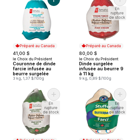
Ajouter Couronne de dinde farcie infusée
Ajouter D
En
rupture
de stock
Préparé au Canada
Préparé au Canada
41,00 $
80,00 $
le Choix du Président
le Choix du Président
Préparé au Canada
Préparé au Canada
Couronne de dinde
Dinde surgelée
farcie infusée au
infusée au beurre 9
beurre surgelée
à 11 kg
3 kg, 1,37 $/100g
9 kg, 0,89 $/100g
Ajouter Dinde surgelée farcie et infusée 
Ajouter D
En
En
rupture
rupture
de stock
de stock