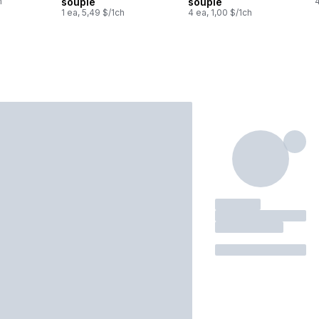
h
souple
souple
4
1 ea, 5,49 $/1ch
4 ea, 1,00 $/1ch