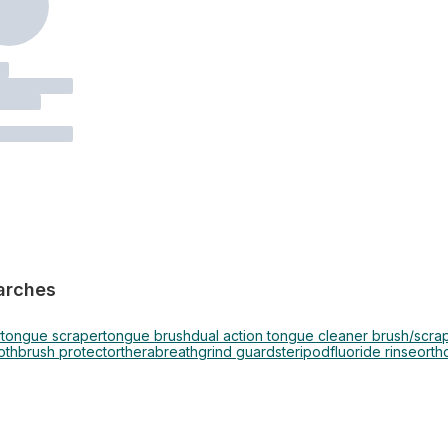
arches
r
tongue scraper
tongue brush
dual action tongue cleaner brush/scra
othbrush protector
therabreath
grind guard
steripod
fluoride rinse
orth