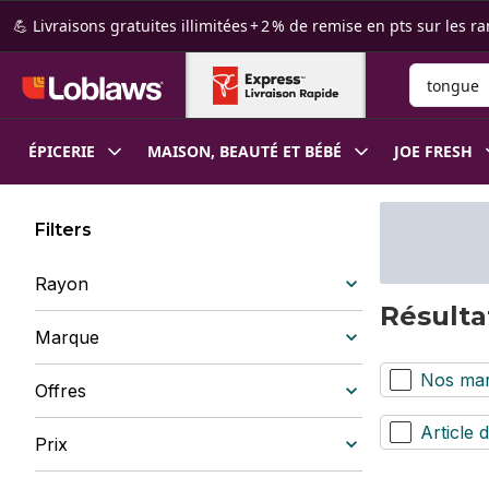
Passer au contenu principal
Passer au pied de page
💪 Livraisons gratuites illimitées + 2 % de remise en pts sur le
Rechercher
ÉPICERIE
MAISON, BEAUTÉ ET BÉBÉ
JOE FRESH
Filters
Rayon
Résulta
Marque
Nos ma
Offres
Article d
Prix