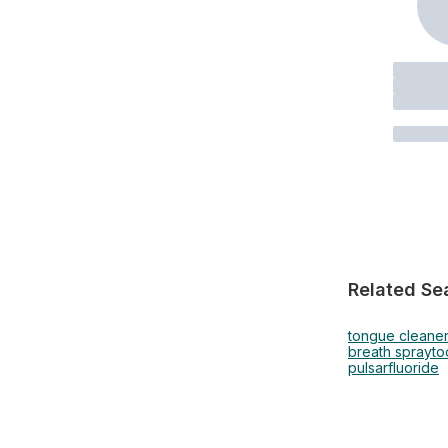
Related Se
tongue cleane
breath spray
to
pulsar
fluoride