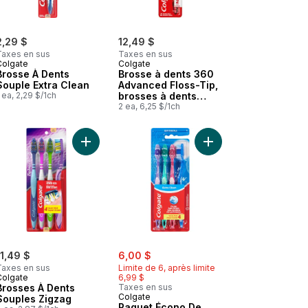
2,29 $
12,49 $
Taxes en sus
Taxes en sus
Colgate
Colgate
Brosse À Dents
Brosse à dents 360
Souple Extra Clean
Advanced Floss-Tip,
 ea, 2,29 $/1ch
brosses à dents
souples pour adultes
2 ea, 6,25 $/1ch
mulante, souple au panier
Brosse à dents tête multi-angle Clean, souple au panier
Ajouter Brosses À Dents Souples Zigzag au pani
Ajouter Paquet Écono 
sale:
, formerly:
11,49 $
6,00 $
Taxes en sus
Limite de 6, après limite
Colgate
6,99 $
Brosses À Dents
Taxes en sus
Colgate
Souples Zigzag
Paquet Écono De