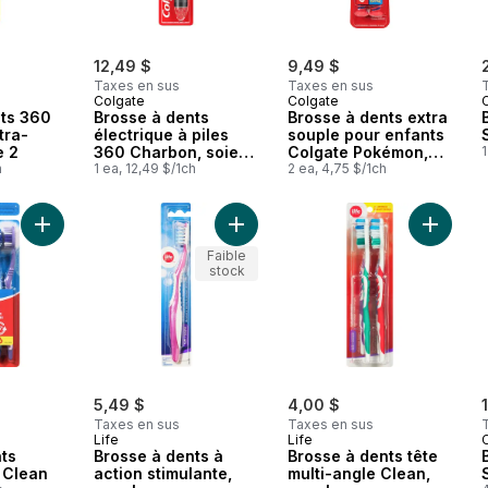
12,49 $
9,49 $
Taxes en sus
Taxes en sus
Colgate
Colgate
nts 360
Brosse à dents
Brosse à dents extra
tra-
électrique à piles
souple pour enfants
e 2
360 Charbon, soies
Colgate Pokémon,
1
h
souples, lot de 1
1 ea, 12,49 $/1ch
pour enfants de 5
2 ea, 4,75 $/1ch
ans+, paquet de 2
Ajouter Brosse À Dents Souple Extra Clean au panier
Ajouter Brosse à dents à action sti
Ajouter 
Faible
stock
5,49 $
4,00 $
Taxes en sus
Taxes en sus
Life
Life
ts
Brosse à dents à
Brosse à dents tête
 Clean
action stimulante,
multi-angle Clean,