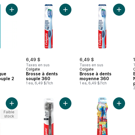
Ajouter Tooth & Tongue Régulière, Souple 2 pq au panier
Ajouter Brosse à dents souple 360
Ajouter
6,49 $
6,49 $
Taxes en sus
Taxes en sus
Colgate
Colgate
gue
Brosse à dents
Brosse à dents
ouple 2
souple 360
moyenne 360
1 ea, 6,49 $/1ch
1 ea, 6,49 $/1ch
2
Ajouter Brosse à dents 360 Sensitive, extra-souple, lot de 2 a
Ajouter Brosse à dents électrique à
Ajouter
Faible
stock