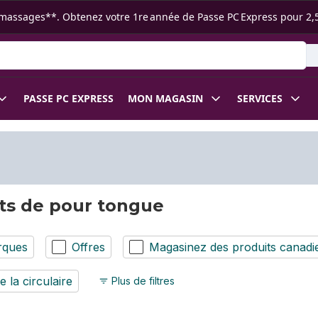
s ramassages**. Obtenez votre 1re année de Passe PC Express pour 2,
 des produits
PASSE PC EXPRESS
MON MAGASIN
SERVICES
ts de pour tongue
rques
Offres
Magasinez des produits canadi
e la circulaire
Plus de filtres