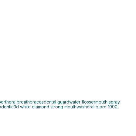
per
thera breath
braces
dental guard
water flosser
mouth spray
odontic
3d white diamond strong mouthwash
oral b pro 1000