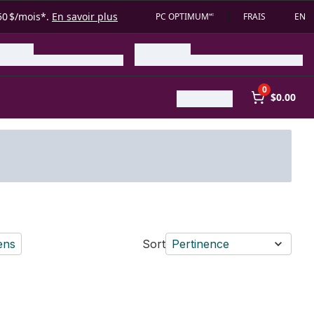
50 $/mois*.
En savoir plus
PC OPTIMUM🅪
FRAIS
EN
0
$0.00
ens
Sort
Pertinence