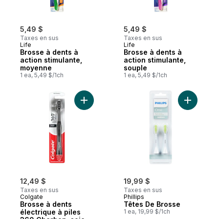
5,49 $
5,49 $
Taxes en sus
Taxes en sus
Life
Life
Brosse à dents à
Brosse à dents à
action stimulante,
action stimulante,
moyenne
souple
1 ea, 5,49 $/1ch
1 ea, 5,49 $/1ch
Ajouter Brosse à dents électrique à piles 
Ajouter T
12,49 $
19,99 $
Taxes en sus
Taxes en sus
Colgate
Phillips
Brosse à dents
Têtes De Brosse
électrique à piles
1 ea, 19,99 $/1ch