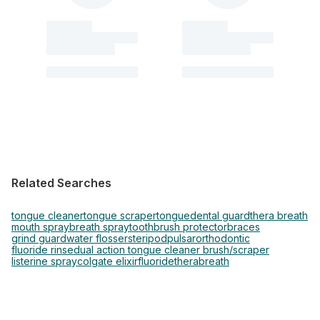
Related Searches
tongue cleaner
tongue scraper
tongue
dental guard
thera breath
mouth spray
breath spray
toothbrush protector
braces
grind guard
water flosser
steripod
pulsar
orthodontic
fluoride rinse
dual action tongue cleaner brush/scraper
listerine spray
colgate elixir
fluoride
therabreath