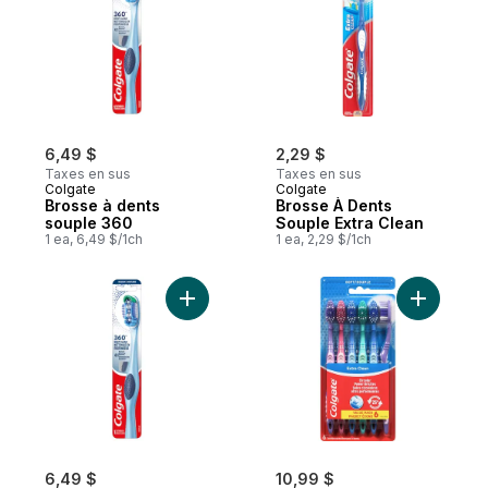
6,49 $
2,29 $
Taxes en sus
Taxes en sus
Colgate
Colgate
Brosse à dents
Brosse À Dents
souple 360
Souple Extra Clean
1 ea, 6,49 $/1ch
1 ea, 2,29 $/1ch
Ajouter Brosse à dents moyenne 360 au p
Ajouter B
6,49 $
10,99 $