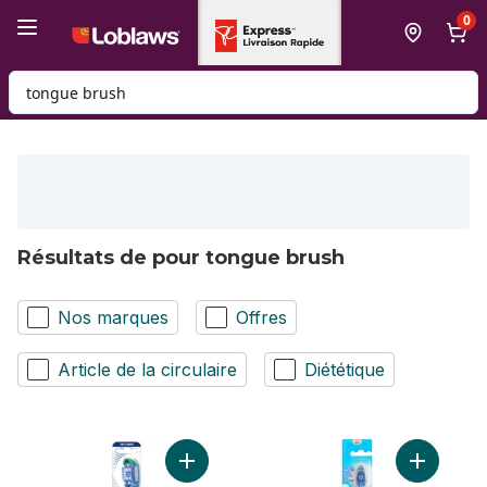
Passer au contenu principal
Passer au pied de page
0
Rechercher des produits
Résultats de pour tongue brush
Nos marques
Offres
Article de la circulaire
Diététique
Ajouter Brosse à dents souple 360 au pan
Ajouter B