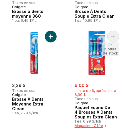
Taxes en sus
Taxes en sus
Colgate
Colgate
Brosse à dents
Brosse À Dents
moyenne 360
Souple Extra Clean
1 ea, 6,49 $/1ch
1 ea, 10,99 $/1ch
Ajouter Brosse À Dents Moyenne Extra Cl
Ajouter P
En
rupture
de stock
sale:
, formerly:
2,29 $
6,00 $
Taxes en sus
Limite de 6, après limite
Colgate
6,99 $
Brosse À Dents
Taxes en sus
Colgate
Moyenne Extra
Paquet Écono De
Clean
4 Brosses À Dents
1 ea, 2,29 $/1ch
Souples Extra Clean
1 ea, 6,99 $/1ch
Magasiner Offre