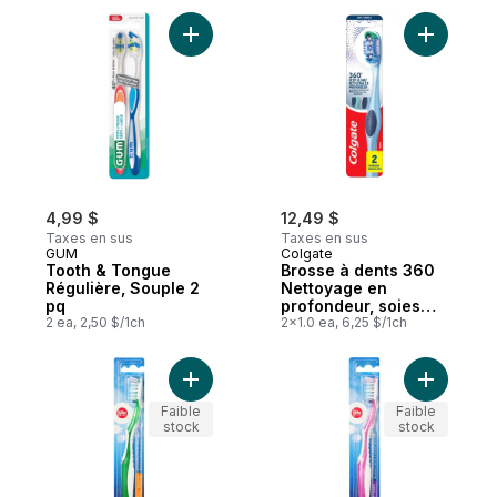
Ajouter Tooth & Tongue Régulière, Soupl
Ajouter B
4,99 $
12,49 $
Taxes en sus
Taxes en sus
GUM
Colgate
Tooth & Tongue
Brosse à dents 360
Régulière, Souple 2
Nettoyage en
pq
profondeur, soies
2 ea, 2,50 $/1ch
souples, lot de 2
2x1.0 ea, 6,25 $/1ch
Ajouter Brosse à dents à action stimulant
Ajouter B
Faible
Faible
stock
stock