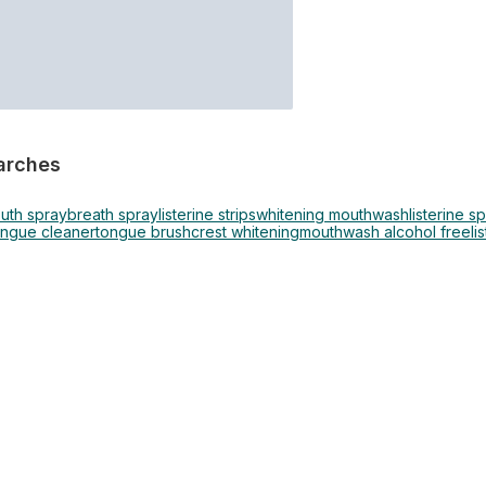
arches
uth spray
breath spray
listerine strips
whitening mouthwash
listerine s
ongue cleaner
tongue brush
crest whitening
mouthwash alcohol free
li