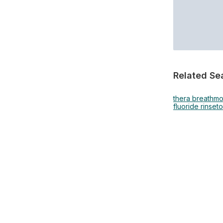
Related Se
thera breath
mo
fluoride rinse
t