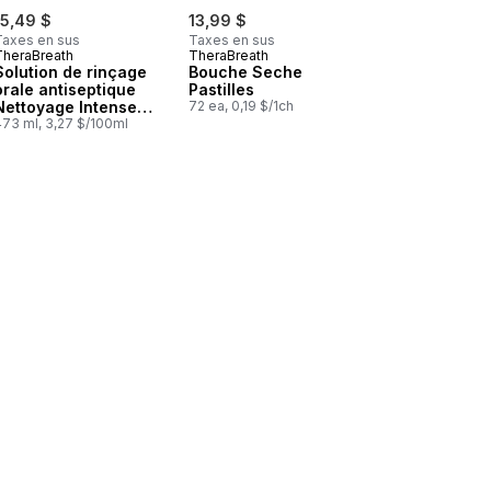
15,49 $
13,99 $
Taxes en sus
Taxes en sus
TheraBreath
TheraBreath
Solution de rinçage
Bouche Seche
orale antiseptique
Pastilles
Nettoyage Intense
72 ea, 0,19 $/1ch
Menthe
473 ml, 3,27 $/100ml
Rafraîchissante
urée, au panier
n de L'email - Rince-bouche au panier