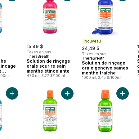
Nouveau
15,49 $
24,49 $
Taxes en sus
Taxes en sus
TheraBreath
TheraBreath
Nouveau
che
Solution de rinçage
Solution de rinçage
Rincage
orale sourire sain
orale gencive saines
e
menthe étincelante
menthe fraîche
/100ml
473 ml, 3,27 $/100ml
1000 ml, 2,45 $/100ml
Ajouter Mente Glacée Haleine Fraîche Solution de Rinçage Or
Ajouter Haleine fraîche menthe do
Ajouter 