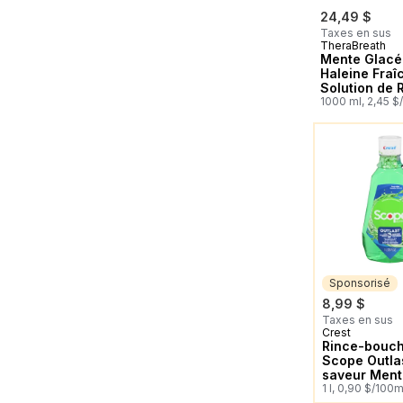
24,49 $
Taxes en sus
TheraBreath
Mente Glacé
Haleine Fraî
Solution de 
Orale
1000 ml, 2,45 $
Vous Pourrie
Sponsorisé
8,99 $
Taxes en sus
Crest
Sponsorisé
Rince-bouc
Scope Outlas
saveur Men
longue duré
1 l, 0,90 $/100m