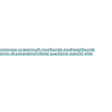
pray
tongue scraper
mouth rinse
fluoride mouthwash
fluoride
sterine ultraclean
densify
dental guard
grind guard
3d white