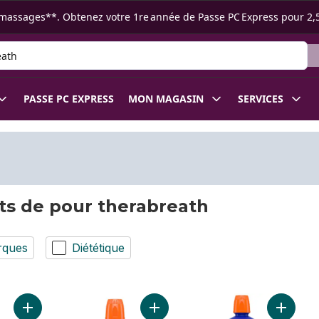
s ramassages**. Obtenez votre 1re année de Passe PC Express pour 2,
 des produits
PASSE PC EXPRESS
MON MAGASIN
SERVICES
ts de pour therabreath
rques
Diététique
Ajouter Haleine Fraiche Solution de Rincage Orale Menthe Gl
Ajouter Solution de rinçage orale s
Ajouter 