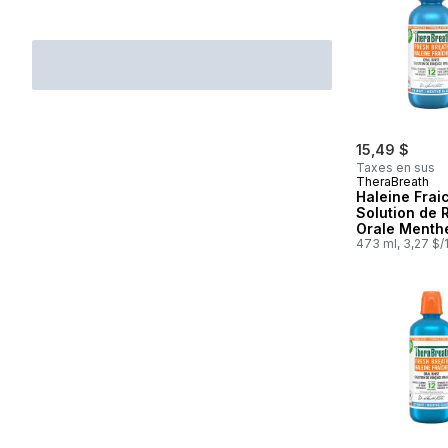
15,49 $
Taxes en sus
TheraBreath
Haleine Frai
Solution de 
Orale Menth
Glacee
473 ml, 3,27 $