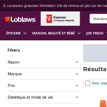
Passer au contenu principal
Passer au pied de page
💪 Livraisons gratuites illimitées + 2 % de remise en pts sur le
Rechercher
ÉPICERIE
MAISON, BEAUTÉ ET BÉBÉ
JOE FRESH
Filters
Rayon
Résulta
Marque
Nos ma
Prix
Diététique et mode de vie