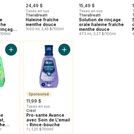
24,49 $
15,49 $
Taxes en sus
Taxes en sus
TheraBreath
TheraBreath
e
Haleine fraîche
Solution de rinçage
che
menthe douce
orale haleine fraîche
Rinçage
1000 ml, 2,45 $/100ml
menthe douce
/100ml
473 ml, 3,27 $/100ml
z Aussi Aimer
Vous Pourriez Aussi Aimer
Ajouter Rince-bouche Scope Outlast, saveur Menthe longue d
Ajouter Pro-sante Avance avec Soi
Sponsorisé
11,99 $
Taxes en sus
Crest
Sponsorisé
he
Pro-sante Avance
t,
avec Soin de L'email
the
- Rince-bouche
e,
l
1 l, 1,20 $/100ml