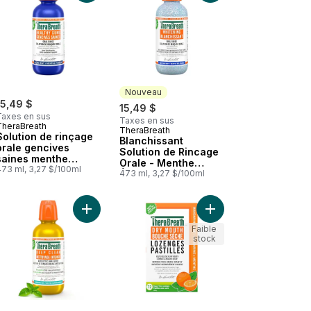
Nouveau
15,49 $
15,49 $
Taxes en sus
Taxes en sus
TheraBreath
TheraBreath
Nouveau
Solution de rinçage
Blanchissant
orale gencives
Solution de Rincage
saines menthe
Orale - Menthe
fraîche
473 ml, 3,27 $/100ml
Éclatante
473 ml, 3,27 $/100ml
ale au panier
uce au panier
Solution de rinçage orale haleine fraîche menthe douce au panier
Ajouter Solution de rinçage orale antiseptique N
Ajouter Bouche Seche 
Faible
stock