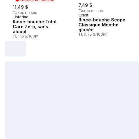
7,49 $
11,49 $
Taxes en sus
Taxes en sus
Crest
Listerine
Préparé au Canada
Rince-bouche Scope
Rince-bouche Total
Classique Menthe
Care Zero, sans
glacée
alcool
1 l, 0,75 $/100ml
1 l, 1,15 $/100ml