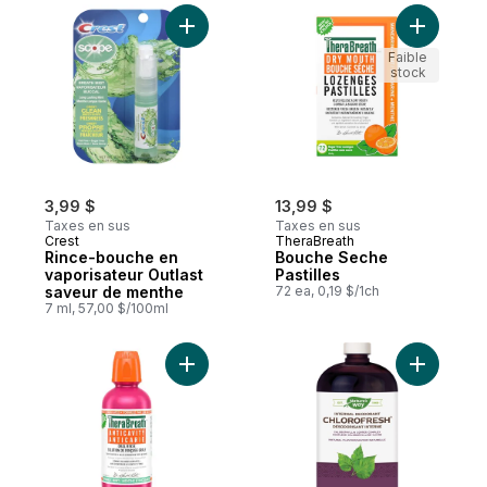
Ajouter Rince-bouche en vaporisateur Out
Ajouter B
Faible
stock
3,99 $
13,99 $
Taxes en sus
Taxes en sus
Crest
TheraBreath
Rince-bouche en
Bouche Seche
vaporisateur Outlast
Pastilles
saveur de menthe
72 ea, 0,19 $/1ch
7 ml, 57,00 $/100ml
Ajouter Solution de rinçage orale sourire 
Ajouter C