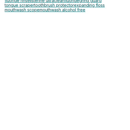
fluoride rinse
listerine ultraclean
fluoride
grind guard
tongue scraper
toothbrush protector
expanding floss
mouthwash scope
mouthwash alcohol free