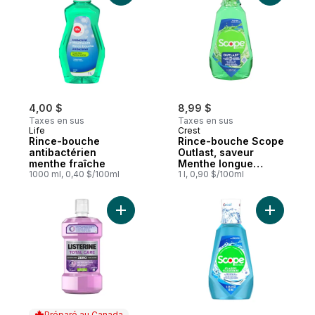
4,00 $
8,99 $
Taxes en sus
Taxes en sus
Life
Crest
Rince-bouche
Rince-bouche Scope
antibactérien
Outlast, saveur
menthe fraîche
Menthe longue
1000 ml, 0,40 $/100ml
durée,
1 l, 0,90 $/100ml
Ajouter Rince-bouche Total Care Zero, sa
Ajouter R
Préparé au Canada