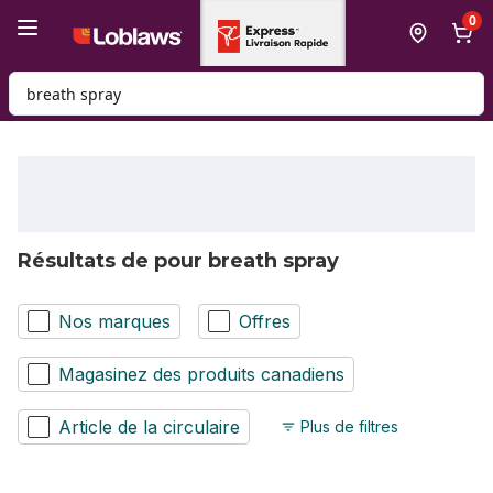
Passer au contenu principal
Passer au pied de page
0
Rechercher des produits
Résultats de pour breath spray
Nos marques
Offres
Magasinez des produits canadiens
Article de la circulaire
Plus de filtres