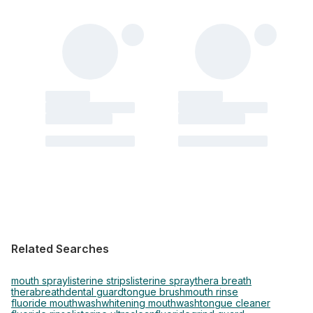
Related Searches
mouth spray
listerine strips
listerine spray
thera breath
therabreath
dental guard
tongue brush
mouth rinse
fluoride mouthwash
whitening mouthwash
tongue cleaner