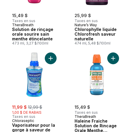
15,49 $
25,99 $
Taxes en sus
Taxes en sus
TheraBreath
Nature’s Way
Solution de rinçage
Chlorophylle liquide
orale sourire sain
Chlorofresh saveur
menthe étincelante
naturelle
473 ml, 3,27 $/100ml
474 ml, 5,48 $/100ml
Ajouter Vaporisateur pour la gorge à sav
Ajouter H
sale:
, formerly:
11,99 $
12,99 $
15,49 $
1,00 $ DE RABAIS
Taxes en sus
Taxes en sus
TheraBreath
Chloraseptic
Haleine Fraiche
Vaporisateur pour la
Solution de Rincage
gorge à saveur de
Orale Menthe