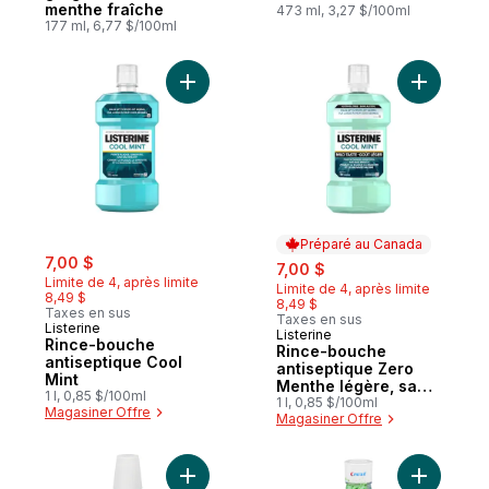
menthe fraîche
Glacee
473 ml, 3,27 $/100ml
177 ml, 6,77 $/100ml
Ajouter Rince-bouche antiseptique Cool M
Ajouter R
Préparé au Canada
sale:
, formerly:
7,00 $
sale:
, formerly:
7,00 $
Limite de 4, après limite
Limite de 4, après limite
8,49 $
8,49 $
Taxes en sus
Taxes en sus
Listerine
Listerine
Préparé au Canada
Rince-bouche
Rince-bouche
antiseptique Cool
antiseptique Zero
Mint
Menthe légère, sans
1 l, 0,85 $/100ml
alcool
1 l, 0,85 $/100ml
Magasiner Offre
Magasiner Offre
Ajouter Rince-bouche antibactérien menth
Ajouter R