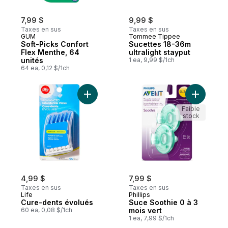
7,99 $
9,99 $
Taxes en sus
Taxes en sus
GUM
Tommee Tippee
Soft-Picks Confort
Sucettes 18-36m
Flex Menthe, 64
ultralight stayput
unités
1 ea, 9,99 $/1ch
64 ea, 0,12 $/1ch
Ajouter Cure-dents évolués au panier
Ajouter S
Faible
stock
4,99 $
7,99 $
Taxes en sus
Taxes en sus
Life
Phillips
Cure-dents évolués
Suce Soothie 0 à 3
60 ea, 0,08 $/1ch
mois vert
1 ea, 7,99 $/1ch