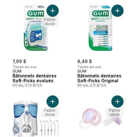
Ajouter Bâtonnets dentaires Soft-Picks év
Ajouter B
Faible
stock
7,99 $
8,49 $
Taxes en sus
Taxes en sus
GUM
GUM
Bâtonnets dentaires
Bâtonnets dentaires
Soft-Picks évolués
Soft-Picks Original
60 ea, 0,13 $/1ch
80 ea, 0,11 $/1ch
Ajouter Hydropulseur Ultra au panier
Ajouter S
Faible
Faible
stock
stock