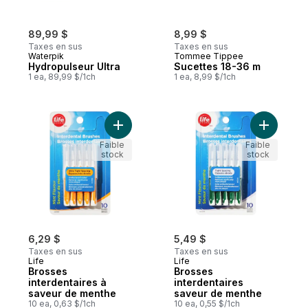
89,99 $
8,99 $
Taxes en sus
Taxes en sus
Waterpik
Tommee Tippee
Hydropulseur Ultra
Sucettes 18-36 m
1 ea, 89,99 $/1ch
1 ea, 8,99 $/1ch
Ajouter Brosses interdentaires à saveur 
Ajouter B
Faible
Faible
stock
stock
6,29 $
5,49 $
Taxes en sus
Taxes en sus
Life
Life
Brosses
Brosses
interdentaires à
interdentaires
saveur de menthe
saveur de menthe
10 ea, 0,63 $/1ch
10 ea, 0,55 $/1ch