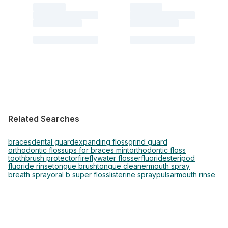
Related Searches
braces
dental guard
expanding floss
grind guard
orthodontic flossups for braces mint
orthodontic floss
toothbrush protector
firefly
water flosser
fluoride
steripod
fluoride rinse
tongue brush
tongue cleaner
mouth spray
breath spray
oral b super floss
listerine spray
pulsar
mouth rinse