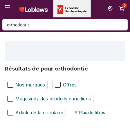
Passer au contenu principal
Passer au pied de page
0
Rechercher des produits
Résultats de pour orthodontic
Nos marques
Offres
Magasinez des produits canadiens
Article de la circulaire
Plus de filtres