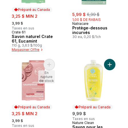
Préparé au Canada
sale:
, formerly:
sale:
5,99 $
6,99 $
3,25 $ MIN 2
1,00 $ DE RABAIS
, formerly:
3,99 $
Natracare
Protège-dessous
Taxes en sus
Crate 61
incurvés
Préparé au Canada
Savon naturel Crate
30 ea, 0,20 $/1ch
61, Eucamint
110 g, 3,63 $/100g
Magasiner Offre
Ajouter Savon naturel Crate 61, avocat e
Ajouter S
En
rupture
de stock
Préparé au Canada
Préparé au Canada
sale:
3,25 $ MIN 2
9,99 $
, formerly:
Taxes en sus
3,99 $
Nature Clean
Préparé au Canada
Taxes en sus
Savon pour les