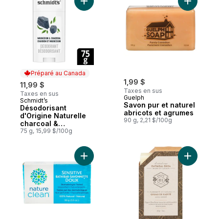
Ajouter Désodorisant d'Origine Naturelle
Ajouter S
Préparé au Canada
1,99 $
11,99 $
Taxes en sus
Taxes en sus
Guelph
Schmidt’s
Préparé au Canada
Savon pur et naturel
Désodorisant
abricots et agrumes
d'Origine Naturelle
90 g, 2,21 $/100g
charcoal &
magnesium
75 g, 15,99 $/100g
Ajouter Savonnette doux au panier
Ajouter S