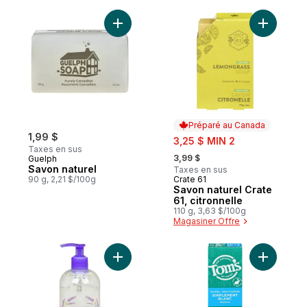
Ajouter Savon naturel au panier
Ajouter Sa
Préparé au Canada
1,99 $
sale:
3,25 $ MIN 2
Taxes en sus
, formerly:
3,99 $
Guelph
Savon naturel
Taxes en sus
90 g, 2,21 $/100g
Crate 61
Préparé au Canada
Savon naturel Crate
61, citronnelle
110 g, 3,63 $/100g
Magasiner Offre
Ajouter Le Choix Naturel Savon à Main Na
Ajouter W