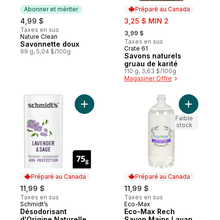
Abonner et mériter
Préparé au Canada
sale:
4,99 $
3,25 $ MIN 2
, formerly:
Taxes en sus
3,99 $
Nature Clean
Abonner et mériter
Taxes en sus
Savonnette doux
Crate 61
Préparé au Canada
99 g, 5,04 $/100g
Savons naturels
gruau de karité
110 g, 3,63 $/100g
Magasiner Offre
Ajouter Désodorisant d'Origine Naturelle
Ajouter E
Faible
stock
Préparé au Canada
Préparé au Canada
11,99 $
11,99 $
Taxes en sus
Taxes en sus
Schmidt’s
Eco-Max
Préparé au Canada
Préparé au Canada
Désodorisant
Eco-Max Rech
d'Origine Naturelle
Savon Mains Lavan