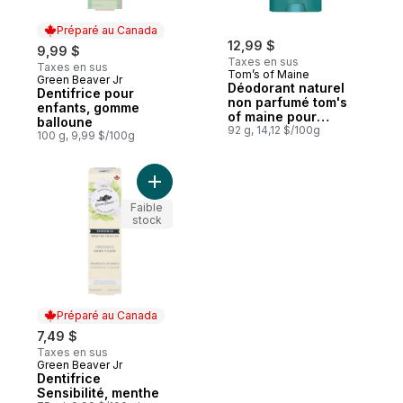
Préparé au Canada
12,99 $
9,99 $
Taxes en sus
Taxes en sus
Tom’s of Maine
Green Beaver Jr
Préparé au Canada
Déodorant naturel
Dentifrice pour
non parfumé tom's
enfants, gomme
of maine pour
balloune
femmes et hommes
92 g, 14,12 $/100g
100 g, 9,99 $/100g
Ajouter Dentifrice Sensibilité, menthe au p
Faible
stock
Préparé au Canada
7,49 $
Taxes en sus
Green Beaver Jr
Préparé au Canada
Dentifrice
Sensibilité, menthe