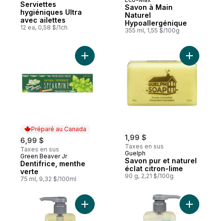
Préparé au Canada
Serviettes
Savon à Main
hygiéniques Ultra
Naturel
avec ailettes
Hypoallergénique
12 ea, 0,58 $/1ch
355 ml, 1,55 $/100g
Ajouter Dentifrice, menthe verte au panier
Ajouter Sa
Préparé au Canada
1,99 $
6,99 $
Taxes en sus
Taxes en sus
Guelph
Green Beaver Jr
Préparé au Canada
Savon pur et naturel
Dentifrice, menthe
éclat citron-lime
verte
90 g, 2,21 $/100g
75 ml, 9,32 $/100ml
Ajouter Savon pour les mains liquide – Pè
Ajouter S