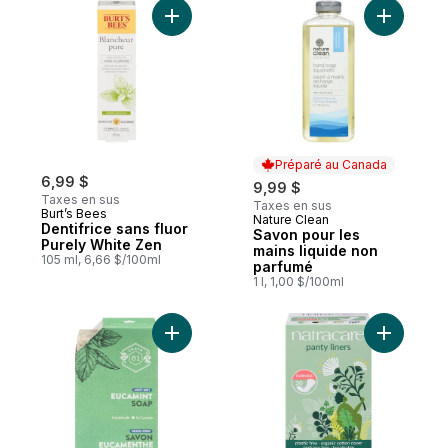
Ajouter Dentifrice sans fluor Purely White
Ajouter S
Préparé au Canada
6,99 $
9,99 $
Taxes en sus
Taxes en sus
Burt’s Bees
Nature Clean
Préparé au Canada
Dentifrice sans fluor
Savon pour les
Purely White Zen
mains liquide non
105 ml, 6,66 $/100ml
parfumé
1 l, 1,00 $/100ml
Ajouter Savon naturel Crate 61, Eucamint 
Ajouter P