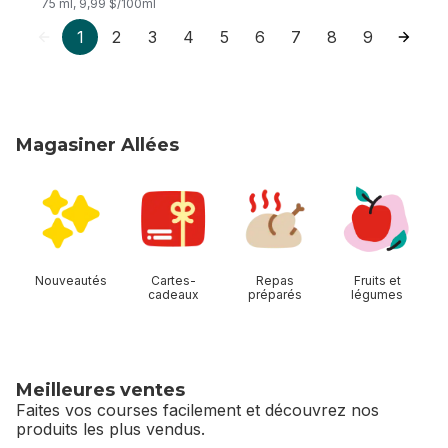
75 ml, 9,99 $/100ml
1
2
3
4
5
6
7
8
9
Magasiner Allées
sauter Magasiner Allées
Nouveautés
Cartes-
Repas
Fruits et
cadeaux
préparés
légumes
Meilleures ventes
Faites vos courses facilement et découvrez nos
produits les plus vendus.