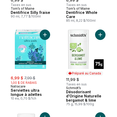
6,99 $
6,99 $
Taxes en sus
Taxes en sus
Tom’s of Maine
Tom’s of Maine
Dentifrice Silly fraise
Dentifrice Whole
90 ml, 7,77 $/100ml
Care
85 ml, 8,22 $/100ml
Ajouter Serviettes ultra longue à ailettes 
Ajouter D
Préparé au Canada
sale:
, formerly:
6,99 $
7,99 $
11,99 $
1,00 $ DE RABAIS
Taxes en sus
Natracare
Schmidt’s
Préparé au Canada
Serviettes ultra
Désodorisant
longue à ailettes
d'Origine Naturelle
10 ea, 0,70 $/1ch
bergamot & lime
75 g, 15,99 $/100g