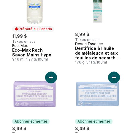
Préparé au Canada
8,99 $
11,99 $
Taxes en sus
Taxes en sus
Desert Essence
Eco-Max
Préparé au Canada
Dentifrice à l’huile
Eco-Max Rech
de mélaleuca et aux
Savon Mains Hypo
feuilles de neem thé
946 ml, 1,27 $/100ml
des bois
176 g, 5,11 $/100ml
Ajouter Pain de savon de Castille pur à la
Ajouter S
Abonner et mériter
Abonner et mériter
8,49 $
8,49 $