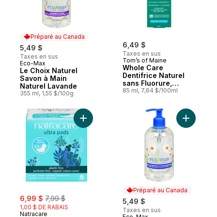
Préparé au Canada
6,49 $
5,49 $
Taxes en sus
Taxes en sus
Tom’s of Maine
Eco-Max
Préparé au Canada
Whole Care
Le Choix Naturel
Dentifrice Naturel
Savon à Main
sans Fluorure,
Naturel Lavande
Menthe
85 ml, 7,64 $/100ml
355 ml, 1,55 $/100g
Ajouter Serviettes hygiéniques Ultra avec 
Ajouter S
Préparé au Canada
sale:
, formerly:
6,99 $
7,99 $
5,49 $
1,00 $ DE RABAIS
Taxes en sus
Natracare
Eco-Max