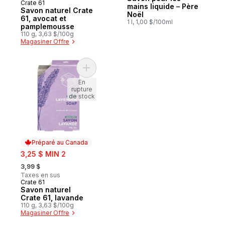
Crate 61
Préparé au Canada
mains liquide – Père
Savon naturel Crate
Noël
61, avocat et
1 l, 1,00 $/100ml
pamplemousse
110 g, 3,63 $/100g
Magasiner Offre
Ajouter Savon naturel Crate 61, lavande a
En
rupture
de stock
Préparé au Canada
sale:
3,25 $ MIN 2
, formerly:
3,99 $
Taxes en sus
Crate 61
Préparé au Canada
Savon naturel
Crate 61, lavande
110 g, 3,63 $/100g
Magasiner Offre