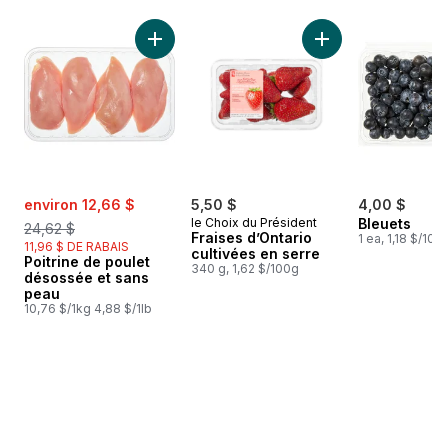
sauter Meilleures ventes
Ajouter Poitrine de poulet désossée et sans
Ajouter Fraises d’O
sale:
, formerly:
environ 12,66 $
5,50 $
4,00 $
le Choix du Président
Bleuets
24,62 $
Fraises d’Ontario
1 ea, 1,18 $/100
11,96 $ DE RABAIS
cultivées en serre
Poitrine de poulet
340 g, 1,62 $/100g
désossée et sans
peau
10,76 $/1kg 4,88 $/1lb