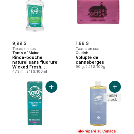
9,99 $
1,99 $
Taxes en sus
Taxes en sus
Tom’s of Maine
Guelph
Rince-bouche
Volupté de
naturel sans fluorure
canneberges
Wicked Fresh,
90 g, 2,21 $/100g
Menthe fraîche de la
473 ml, 2,11 $/100ml
montagne
Ajouter Clean et fresh dentifrice sans fluo
Ajouter S
Faible
stock
Préparé au Canada