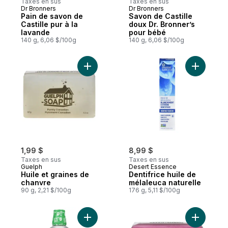
Taxes en sus
Taxes en sus
Dr Bronners
Dr Bronners
Abonner et mériter
Abonner et mériter
Pain de savon de
Savon de Castille
Castille pur à la
doux Dr. Bronner’s
lavande
pour bébé
140 g, 6,06 $/100g
140 g, 6,06 $/100g
Ajouter Huile et graines de chanvre au pa
Ajouter De
1,99 $
8,99 $
Taxes en sus
Taxes en sus
Guelph
Desert Essence
Huile et graines de
Dentifrice huile de
chanvre
mélaleuca naturelle
90 g, 2,21 $/100g
176 g, 5,11 $/100g
Ajouter Rince-bouche naturel sans fluoru
Ajouter V