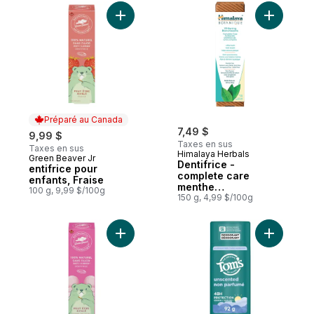
Ajouter entifrice pour enfants, Fraise au p
Ajouter D
Préparé au Canada
7,49 $
9,99 $
Taxes en sus
Taxes en sus
Himalaya Herbals
Green Beaver Jr
Préparé au Canada
Dentifrice -
entifrice pour
complete care
enfants, Fraise
menthe
100 g, 9,99 $/100g
blanchissante
150 g, 4,99 $/100g
Ajouter Dentifrice pour enfants, gomme b
Ajouter D