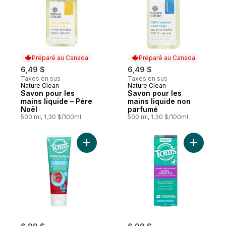
Préparé au Canada
Préparé au Canada
6,49 $
6,49 $
Taxes en sus
Taxes en sus
Nature Clean
Nature Clean
Préparé au Canada
Préparé au Canada
Savon pour les
Savon pour les
mains liquide – Père
mains liquide non
Noël
parfumé
500 ml, 1,30 $/100ml
500 ml, 1,30 $/100ml
Ajouter Dentifrice Silly fraise au panier
Ajouter D