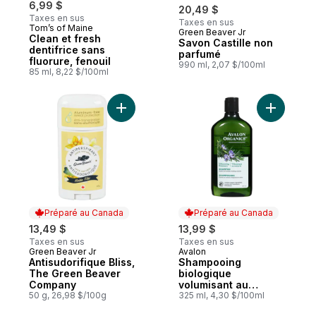
6,99 $
20,49 $
Taxes en sus
Taxes en sus
Tom’s of Maine
Green Beaver Jr
Préparé au Canada
Clean et fresh
Savon Castille non
dentifrice sans
parfumé
fluorure, fenouil
990 ml, 2,07 $/100ml
85 ml, 8,22 $/100ml
Ajouter Antisudorifique Bliss, The Green
Préparé au Canada
Préparé au Canada
13,49 $
13,99 $
Taxes en sus
Taxes en sus
Green Beaver Jr
Avalon
Préparé au Canada
Préparé au Canada
Antisudorifique Bliss,
Shampooing
The Green Beaver
biologique
Company
volumisant au
50 g, 26,98 $/100g
romarin
325 ml, 4,30 $/100ml