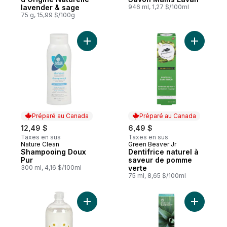
lavender & sage
946 ml, 1,27 $/100ml
75 g, 15,99 $/100g
Ajouter Shampooing Doux Pur au panier
Ajouter D
Préparé au Canada
Préparé au Canada
12,49 $
6,49 $
Taxes en sus
Taxes en sus
Nature Clean
Green Beaver Jr
Préparé au Canada
Préparé au Canada
Shampooing Doux
Dentifrice naturel à
Pur
saveur de pomme
300 ml, 4,16 $/100ml
verte
75 ml, 8,65 $/100ml
Ajouter Eco-Max Rech Savon Mains Hypo 
Ajouter De