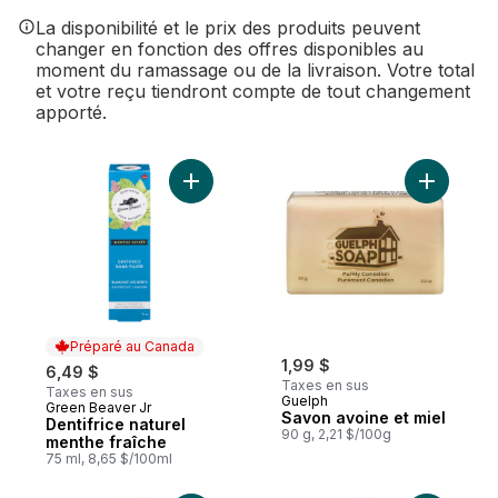
La disponibilité et le prix des produits peuvent
changer en fonction des offres disponibles au
moment du ramassage ou de la livraison. Votre total
et votre reçu tiendront compte de tout changement
apporté.
Ajouter Dentifrice naturel menthe fraîche 
Ajouter S
Préparé au Canada
1,99 $
6,49 $
Taxes en sus
Taxes en sus
Guelph
Green Beaver Jr
Préparé au Canada
Savon avoine et miel
Dentifrice naturel
90 g, 2,21 $/100g
menthe fraîche
75 ml, 8,65 $/100ml