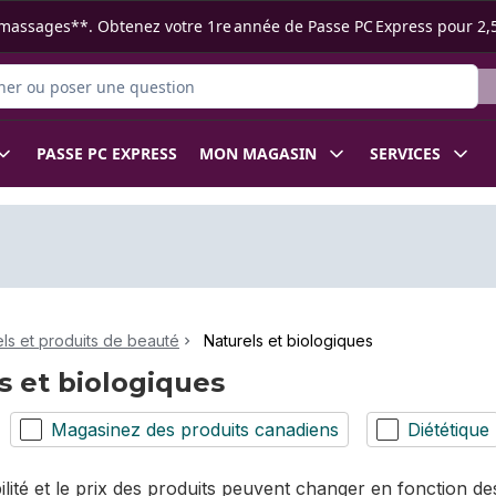
s ramassages**. Obtenez votre 1re année de Passe PC Express pour 2,
 des produits
PASSE PC EXPRESS
MON MAGASIN
SERVICES
ls et produits de beauté
Naturels et biologiques
s et biologiques
Magasinez des produits canadiens
Diététique
bilité et le prix des produits peuvent changer en fonction 