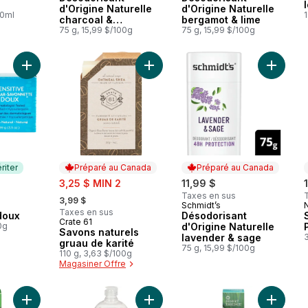
d'Origine Naturelle
d'Origine Naturelle
00ml
1
charcoal &
bergamot & lime
magnesium
75 g, 15,99 $/100g
75 g, 15,99 $/100g
Ajouter Savonnette doux au panier
Ajouter Savons naturels gruau de k
Ajouter 
riter
Préparé au Canada
Préparé au Canada
sale:
3,25 $ MIN 2
11,99 $
, formerly:
Taxes en sus
3,99 $
Schmidt’s
mériter
Préparé au Canada
Taxes en sus
doux
Désodorisant
Crate 61
Préparé au Canada
0g
d'Origine Naturelle
Savons naturels
lavender & sage
3
gruau de karité
75 g, 15,99 $/100g
110 g, 3,63 $/100g
Magasiner Offre
Ajouter Dentifrice naturel à saveur de pomme verte au panier
Ajouter Eco-Max Rech Savon Main
Ajouter 