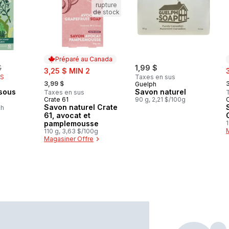
rupture
de stock
Préparé au Canada
rly:
$
sale:
1,99 $
s
3,25 $ MIN 2
IS
Taxes en sus
, formerly:
,
3,99 $
Guelph
sous
Savon naturel
Taxes en sus
Crate 61
90 g, 2,21 $/100g
C
Préparé au Canada
Savon naturel Crate
ch
61, avocat et
pamplemousse
1
110 g, 3,63 $/100g
Magasiner Offre