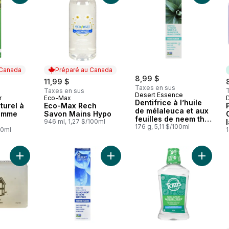
 Canada
Préparé au Canada
8,99 $
11,99 $
Taxes en sus
Taxes en sus
Desert Essence
r
Eco-Max
 Canada
Préparé au Canada
Dentifrice à l’huile
turel à
Eco-Max Rech
de mélaleuca et aux
pomme
Savon Mains Hypo
feuilles de neem thé
946 ml, 1,27 $/100ml
des bois
176 g, 5,11 $/100ml
00ml
Ajouter Huile et graines de chanvre au panier
Ajouter Dentifrice huile de mélaleu
Ajouter