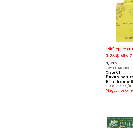
Préparé au
sale:
3,25 $ MIN 2
, formerly:
3,99 $
Taxes en sus
Crate 61
Préparé au
Savon nature
61, citronnel
110 g, 3,63 $/1
Magasiner Offr