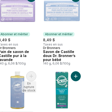
Abonner et mériter
Abonner et mériter
8,49 $
8,49 $
Taxes en sus
Taxes en sus
Dr Bronners
Dr Bronners
Abonner et mériter
Abonner et mériter
Pain de savon de
Savon de Castille
Castille pur à la
doux Dr. Bronner’s
lavande
pour bébé
140 g, 6,06 $/100g
140 g, 6,06 $/100g
ca naturelle au panier
 Rince-bouche naturel sans fluorure Wicked Fresh, Menthe fraîche 
Ajouter Savon Castille non parfumé au panier
Ajouter Clean et fresh 
En
rupture
de stock