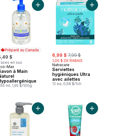
Main Naturel Lavande au panier
Whole Care Dentifrice Naturel sans Fluorure, Menthe au panier
Ajouter Savon à Main Naturel Hypoallergénique 
Ajouter Serviettes hyg
Préparé au Canada
sale:
, formerly:
6,99 $
7,99 $
5,49 $
1,00 $ DE RABAIS
Taxes en sus
Natracare
Eco-Max
Préparé au Canada
Serviettes
Savon à Main
hygiéniques Ultra
Naturel
avec ailettes
Hypoallergénique
12 ea, 0,58 $/1ch
55 ml, 1,55 $/100g
itron-lime au panier
Savon pour les mains liquide – Père Noël au panier
Ajouter Savon pour les mains liquide non parfum
Ajouter Dentifrice Sill