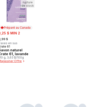
rupture
de stock
Préparé au Canada
ale:
3,25 $ MIN 2
 formerly:
3,99 $
Taxes en sus
rate 61
Préparé au Canada
Savon naturel
Crate 61, lavande
10 g, 3,63 $/100g
Magasiner Offre