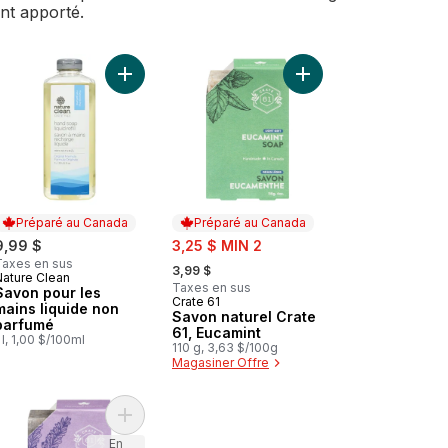
ent apporté.
nier
Dentifrice sans fluor Purely White Zen au panier
Ajouter Savon pour les mains liquide non parfum
Ajouter Savon naturel 
Préparé au Canada
Préparé au Canada
sale:
9,99 $
3,25 $ MIN 2
, formerly:
Taxes en sus
3,99 $
Nature Clean
Préparé au Canada
Taxes en sus
Savon pour les
Crate 61
Préparé au Canada
mains liquide non
Savon naturel Crate
parfumé
61, Eucamint
 l, 1,00 $/100ml
110 g, 3,63 $/100g
Magasiner Offre
vocat et pamplemousse au panier
Savon naturel au panier
Ajouter Savon naturel Crate 61, lavande au panie
En