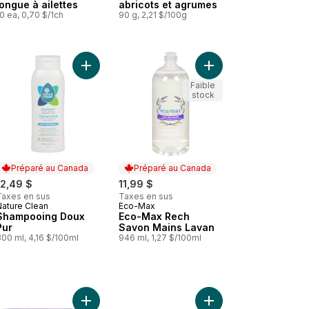
longue à ailettes
abricots et agrumes
0 ea, 0,70 $/1ch
90 g, 2,21 $/100g
arité au panier
Désodorisant d'Origine Naturelle lavender & sage au panier
Ajouter Shampooing Doux Pur au panier
Ajouter Eco-Max Rech
Faible
stock
Préparé au Canada
Préparé au Canada
12,49 $
11,99 $
Taxes en sus
Taxes en sus
Nature Clean
Eco-Max
Préparé au Canada
Préparé au Canada
Shampooing Doux
Eco-Max Rech
Pur
Savon Mains Lavan
00 ml, 4,16 $/100ml
946 ml, 1,27 $/100ml
s Hypo au panier
Dentifrice à l’huile de mélaleuca et aux feuilles de neem thé des boi
Ajouter Pain de savon de Castille pur à la lavand
Ajouter Savon de Cast