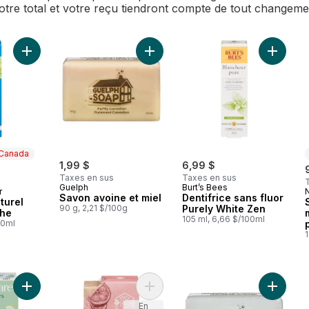
Votre total et votre reçu tiendront compte de tout changem
Ajouter Dentifrice naturel menthe fraîche au panier
Ajouter Savon avoine et miel au pa
Ajouter 
 Canada
1,99 $
6,99 $
Taxes en sus
Taxes en sus
Guelph
Burt’s Bees
r
 Canada
Savon avoine et miel
Dentifrice sans fluor
turel
90 g, 2,21 $/100g
Purely White Zen
che
105 ml, 6,66 $/100ml
00ml
1
Ajouter Protège-dessous incurvés au panier
Ajouter Savon naturel Crate 61, a
Ajouter 
En