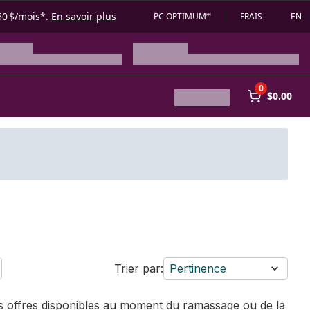
50 $/mois*.
En savoir plus
PC OPTIMUM🅪
FRAIS
EN
0
$0.00
Trier par:
Pertinence
des offres disponibles au moment du ramassage ou de la