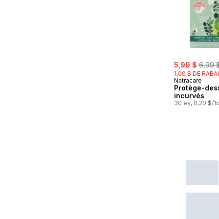
sale:
, forme
5,99 $
6,99 
1,00 $ DE RABA
Natracare
Protège-des
incurvés
30 ea, 0,20 $/1