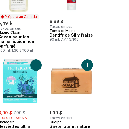
Préparé au Canada
6,99 $
6,49 $
Taxes en sus
Taxes en sus
Tom’s of Maine
Nature Clean
Préparé au Canada
Dentifrice Silly fraise
Savon pour les
90 ml, 7,77 $/100ml
mains liquide non
parfumé
00 ml, 1,30 $/100ml
turelle charcoal & magnesium au panier
Désodorisant d'Origine Naturelle bergamot & lime au panier
Ajouter Serviettes ultra longue à ailettes au panie
Ajouter Savon pur et n
ale:
, formerly:
6,99 $
7,99 $
1,99 $
1,00 $ DE RABAIS
Taxes en sus
Natracare
Guelph
Serviettes ultra
Savon pur et naturel