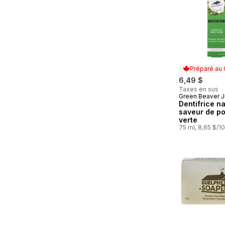
Préparé au
6,49 $
Taxes en sus
Green Beaver J
Préparé au
Dentifrice na
saveur de 
verte
75 ml, 8,65 $/1