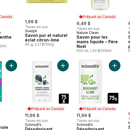
 Canada
Préparé au Canada
1,99 $
6,49 $
Taxes en sus
Taxes en sus
Guelph
r
Nature Clean
 Canada
Préparé au Canada
Savon pur et naturel
menthe
Savon pour les
éclat citron-lime
mains liquide – Père
90 g, 2,21 $/100g
00ml
Noël
500 ml, 1,30 $/100ml
5
Ajouter Dentifrice Whole Care au panier
Ajouter Désodorisant d'Origine Na
Ajouter 
Préparé au Canada
Préparé au Canada
s
11,99 $
11,99 $
Taxes en sus
Taxes en sus
Schmidt’s
Schmidt’s
Préparé au Canada
Préparé au Canada
hole
Désodorisant
Désodorisant