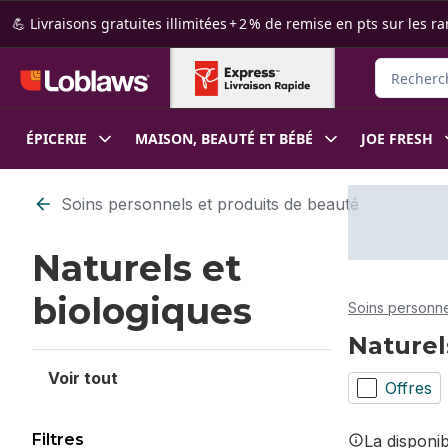
Passer au contenu principal
Passer au pied de page
💪 Livraisons gratuites illimitées + 2 % de remise en pts sur le
Rechercher
ÉPICERIE
MAISON, BEAUTÉ ET BÉBÉ
JOE FRESH
Passer au filtrage du contenu
Soins personnels et produits de beauté
Naturels et
biologiques
Soins personne
Naturel
Voir tout
Offres
Filtres
La disponi