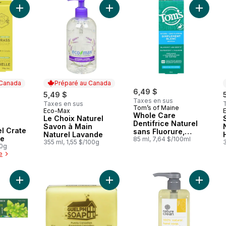
Ajouter Savon naturel Crate 61, citronnelle au panier
Ajouter Le Choix Naturel Savon à 
Ajouter 
 Canada
Préparé au Canada
6,49 $
5,49 $
Taxes en sus
Taxes en sus
Tom’s of Maine
Eco-Max
Préparé au Canada
Whole Care
Le Choix Naturel
Dentifrice Naturel
 Canada
Savon à Main
l Crate
sans Fluorure,
Naturel Lavande
le
Menthe
85 ml, 7,64 $/100ml
355 ml, 1,55 $/100g
3
00g
e
Ajouter Dentifrice, menthe verte au panier
Ajouter Savon pur et naturel éclat c
Ajouter 