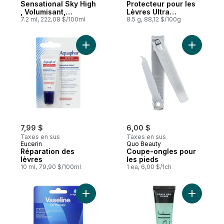
Sensational Sky High
Protecteur pour les
, Volumisant,
Lèvres Ultra
Allongeant, Haute
7.2 ml, 222,08 $/100ml
Protection FPS 30
8.5 g, 88,12 $/100g
définition, Cils
Emballage Duo
courbés, Volume
amplifié, Noir
Ajouter Réparation des lèvres au panier
Ajouter C
véritable, 7.2 ml Noir
véritable
7,99 $
6,00 $
Taxes en sus
Taxes en sus
Eucerin
Quo Beauty
Réparation des
Coupe-ongles pour
lèvres
les pieds
10 ml, 79,90 $/100ml
1 ea, 6,00 $/1ch
Ajouter Originale Soin Pour Lèvres au pan
Ajouter B