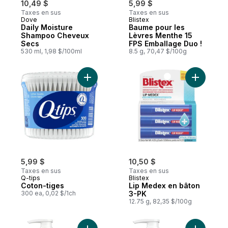
10,49 $
5,99 $
Taxes en sus
Taxes en sus
Dove
Blistex
Daily Moisture
Baume pour les
Shampoo Cheveux
Lèvres Menthe 15
Secs
FPS Emballage Duo !
530 ml, 1,98 $/100ml
8.5 g, 70,47 $/100g
Ajouter Coton-tiges au panier
Ajouter L
5,99 $
10,50 $
Taxes en sus
Taxes en sus
Q-tips
Blistex
Coton-tiges
Lip Medex en bâton
300 ea, 0,02 $/1ch
3-PK
12.75 g, 82,35 $/100g