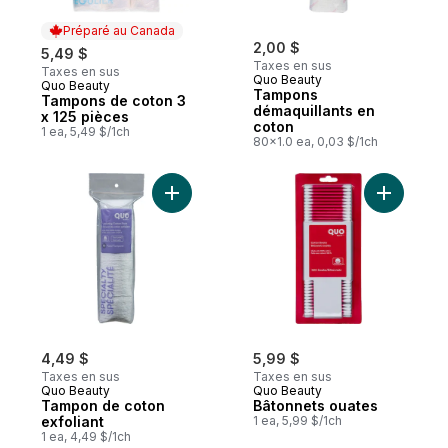
Préparé au Canada
2,00 $
5,49 $
Taxes en sus
Taxes en sus
Quo Beauty
Quo Beauty
Préparé au Canada
Tampons
Tampons de coton 3
démaquillants en
x 125 pièces
coton
1 ea, 5,49 $/1ch
80x1.0 ea, 0,03 $/1ch
Ajouter Tampon de coton exfoliant au pan
Ajouter B
4,49 $
5,99 $
Taxes en sus
Taxes en sus
Quo Beauty
Quo Beauty
Tampon de coton
Bâtonnets ouates
exfoliant
1 ea, 5,99 $/1ch
1 ea, 4,49 $/1ch