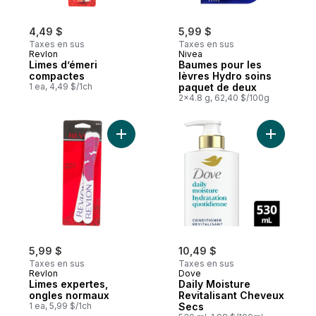
4,49 $
5,99 $
Taxes en sus
Taxes en sus
Revlon
Nivea
Limes d’émeri
Baumes pour les
compactes
lèvres Hydro soins
1 ea, 4,49 $/1ch
paquet de deux
2x4.8 g, 62,40 $/100g
Ajouter Limes expertes, ongles normaux a
Ajouter D
5,99 $
10,49 $
Taxes en sus
Taxes en sus
Revlon
Dove
Limes expertes,
Daily Moisture
ongles normaux
Revitalisant Cheveux
1 ea, 5,99 $/1ch
Secs