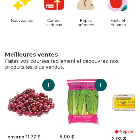
Nouveautés
Cartes-
Repas
Fruits et
cadeaux
préparés
légumes
Meilleures ventes
Faites vos courses facilement et découvrez nos
produits les plus vendus.
sauter Meilleures ventes
Ajouter Cerises rouges au panier
Ajouter Cœur de R
Préparé au
environ 11,77 $
5,00 $
3,93 $