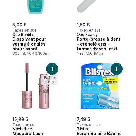
5,00 $
1,50 $
Taxes en sus
Taxes en sus
Quo Beauty
Quo Beauty
Dissolvant pour
Porte-brosse à dent
vernis à ongles
- crénelé gris -
nourrissant
format d’essai et de
300 ml, 1,67 $/100ml
voyage
1 ea, 1,50 $/1ch
Ajouter Mascara Lash Sensational Sky High ,
Ajouter É
Faible
stock
15,99 $
7,49 $
Taxes en sus
Taxes en sus
Maybelline
Blistex
Mascara Lash
Écran Solaire Baume