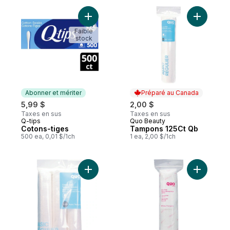
Ajouter Cotons-tiges au panier
Ajouter T
Faible
stock
Abonner et mériter
Préparé au Canada
5,99 $
2,00 $
Taxes en sus
Taxes en sus
Q-tips
Quo Beauty
Abonner et mériter
Préparé au Canada
Cotons-tiges
Tampons 125Ct Qb
500 ea, 0,01 $/1ch
1 ea, 2,00 $/1ch
Ajouter Tampons de coton 3 x 125 pièces
Ajouter T