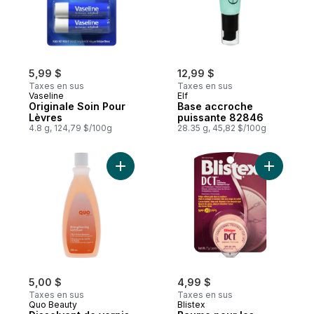
5,99 $
12,99 $
Taxes en sus
Taxes en sus
Vaseline
Elf
Originale Soin Pour
Base accroche
Lèvres
puissante 82846
4.8 g, 124,79 $/100g
28.35 g, 45,82 $/100g
Ajouter Dissolvant de vernis à ongles forti
Ajouter B
5,00 $
4,99 $
Taxes en sus
Taxes en sus
Quo Beauty
Blistex