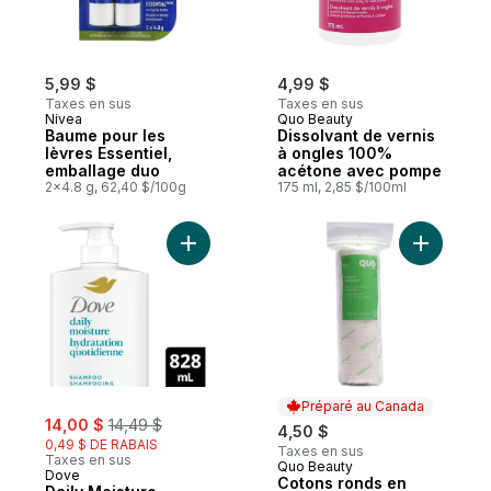
5,99 $
4,99 $
Taxes en sus
Taxes en sus
Nivea
Quo Beauty
Baume pour les
Dissolvant de vernis
lèvres Essentiel,
à ongles 100%
emballage duo
acétone avec pompe
2x4.8 g, 62,40 $/100g
175 ml, 2,85 $/100ml
Ajouter Daily Moisture Shampoo Cheveux
Ajouter C
Préparé au Canada
sale:
, formerly:
14,00 $
14,49 $
4,50 $
0,49 $ DE RABAIS
Taxes en sus
Taxes en sus
Quo Beauty
Préparé au Canada
Dove
Cotons ronds en