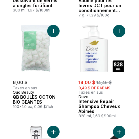
Dissolvant de vernis
Baume pour les
à ongles fortifiant
lèvres DCT pour un
300 ml, 1,67 $/100ml
conditionnement
quotidien
7 g, 71,29 $/100g
Ajouter QB BOULES COTON BIO GEANTES 
Ajouter I
sale:
, formerly:
6,00 $
14,00 $
14,49 $
Taxes en sus
0,49 $ DE RABAIS
Quo Beauty
Taxes en sus
QB BOULES COTON
Dove
Intensive Repair
BIO GEANTES
Shampoo Cheveux
100x1.0 ea, 0,06 $/1ch
Abîmés
828 ml, 1,69 $/100ml
Ajouter Coupe-ongles au panier
Ajouter P