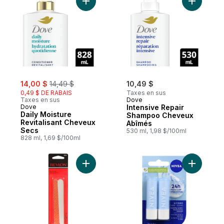
Ajouter Daily Moisture Revitalisant Cheve
Ajouter I
sale:
, formerly:
14,00 $
14,49 $
10,49 $
0,49 $ DE RABAIS
Taxes en sus
Taxes en sus
Dove
Dove
Intensive Repair
Daily Moisture
Shampoo Cheveux
Revitalisant Cheveux
Abîmés
Secs
530 ml, 1,98 $/100ml
828 ml, 1,69 $/100ml
Ajouter Limes d’émeri compactes au panie
Ajouter B