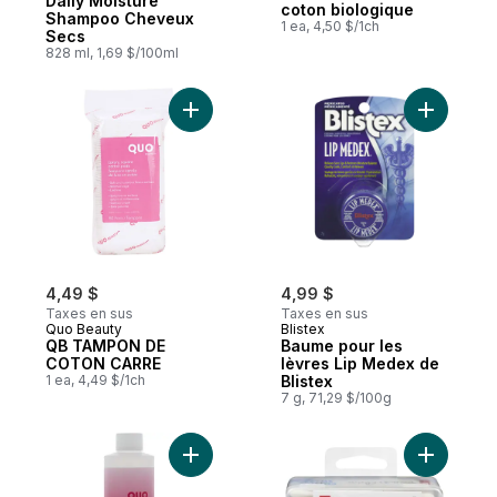
Daily Moisture
coton biologique
Shampoo Cheveux
1 ea, 4,50 $/1ch
Secs
828 ml, 1,69 $/100ml
Ajouter QB TAMPON DE COTON CARRE au
Ajouter B
4,49 $
4,99 $
Taxes en sus
Taxes en sus
Quo Beauty
Blistex
QB TAMPON DE
Baume pour les
COTON CARRE
lèvres Lip Medex de
1 ea, 4,49 $/1ch
Blistex
7 g, 71,29 $/100g
Ajouter Dissolvant de vernis à ongles au 
Ajouter C