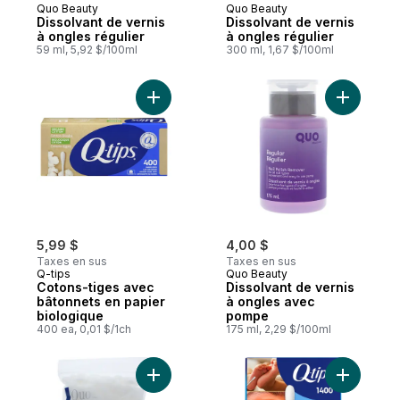
Quo Beauty
Quo Beauty
Dissolvant de vernis
Dissolvant de vernis
à ongles régulier
à ongles régulier
59 ml, 5,92 $/100ml
300 ml, 1,67 $/100ml
Ajouter Cotons-tiges avec bâtonnets en p
Ajouter D
5,99 $
4,00 $
Taxes en sus
Taxes en sus
Q-tips
Quo Beauty
Cotons-tiges avec
Dissolvant de vernis
bâtonnets en papier
à ongles avec
biologique
pompe
400 ea, 0,01 $/1ch
175 ml, 2,29 $/100ml
Ajouter QB BOULES OUATES ABSORBANTE
Ajouter C