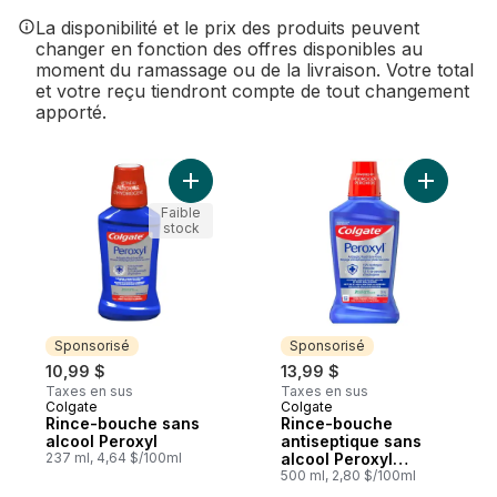
La disponibilité et le prix des produits peuvent
changer en fonction des offres disponibles au
moment du ramassage ou de la livraison. Votre total
et votre reçu tiendront compte de tout changement
apporté.
Ajouter Rince-bouche sans alcool Peroxyl
Ajouter R
Faible
stock
Sponsorisé
Sponsorisé
10,99 $
13,99 $
Taxes en sus
Taxes en sus
Colgate
Colgate
Sponsorisé
Sponsorisé
Rince-bouche sans
Rince-bouche
alcool Peroxyl
antiseptique sans
237 ml, 4,64 $/100ml
alcool Peroxyl
Rinçage des aphtes,
500 ml, 2,80 $/100ml
menthe, 500 ml