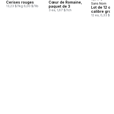
Cerises rouges
Cœur de Romaine,
Sans Nom
Préparé au
13,23 $/1kg 6,00 $/1lb
paquet de 3
Lot de 12 œu
3 ea, 1,67 $/1ch
calibre gros
12 ea, 0,33 $/1