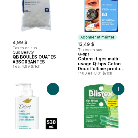
Abonner et mériter
4,99 $
13,49 $
Taxes en sus
Taxes en sus
Quo Beauty
Q-tips
Abonner et mériter
QB BOULES OUATES
Cotons-tiges multi
ABSORBANTES
usage Q-tips Coton
1 ea, 4,99 $/1ch
Doux l'ultime produit
de beauté maison
1400 ea, 0,01 $/1ch
1400 pièces
Ajouter Daily Moisture Shampoo Cheveux
Ajouter B