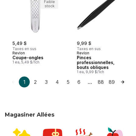
Faible
stock
5,49 $
9,99 $
Taxes en sus
Taxes en sus
Revlon
Revlon
Coupe-ongles
Pinces
1 ea, 5,49 $/1ch
professionnelles,
bouts obliques
1 ea, 9,99 $/1ch
1
2
3
4
5
6
88
89
…
Magasiner Allées
sauter Magasiner Allées