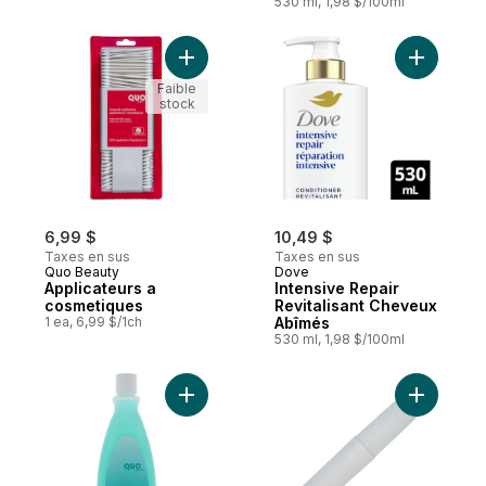
530 ml, 1,98 $/100ml
Ajouter Applicateurs a cosmetiques au pa
Ajouter I
Faible
stock
6,99 $
10,49 $
Taxes en sus
Taxes en sus
Quo Beauty
Dove
Applicateurs a
Intensive Repair
cosmetiques
Revitalisant Cheveux
1 ea, 6,99 $/1ch
Abîmés
530 ml, 1,98 $/100ml
Ajouter Dissolvant pour vernis à ongles no
Ajouter P