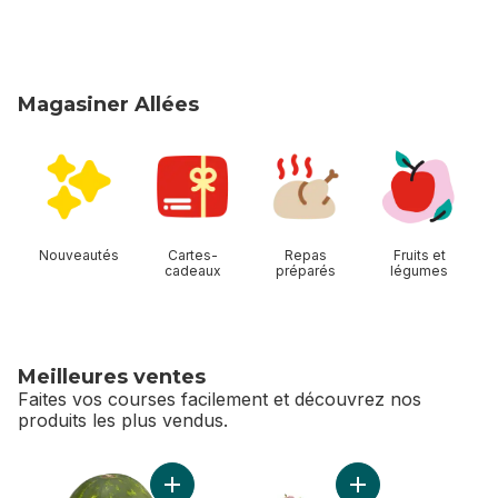
Magasiner Allées
sauter Magasiner Allées
Nouveautés
Cartes-
Repas
Fruits et
cadeaux
préparés
légumes
Meilleures ventes
Faites vos courses facilement et découvrez nos
produits les plus vendus.
sauter Meilleures ventes
Ajouter Melon d’eau rouge sans pépins au p
Ajouter Cerises ro