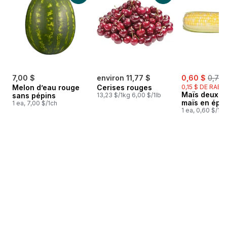
sale:
, form
7,00 $
environ 11,77 $
0,60 $
0,75 
Melon d’eau rouge
Cerises rouges
0,15 $ DE RABA
Maïs deux c
sans pépins
13,23 $/1kg 6,00 $/1lb
maïs en épis
1 ea, 7,00 $/1ch
1 ea, 0,60 $/1ch