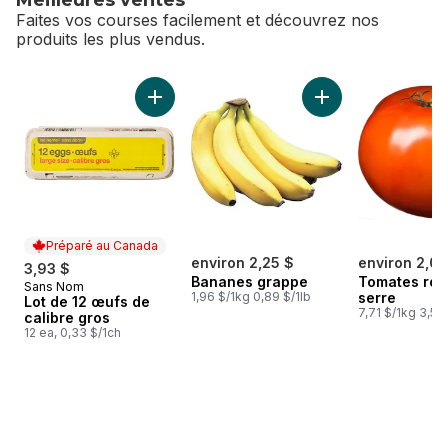
Faites vos courses facilement et découvrez nos
produits les plus vendus.
sauter Meilleures ventes
Ajouter Lot de 12 œufs de calibre gros au pa
Ajouter Bananes g
Préparé au Canada
environ 2,25 $
environ 2,07
3,93 $
Bananes grappe
Tomates rou
Sans Nom
Préparé au Canada
1,96 $/1kg 0,89 $/1lb
serre
Lot de 12 œufs de
7,71 $/1kg 3,50 
calibre gros
12 ea, 0,33 $/1ch