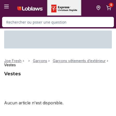
Passer au contenu principal
Passer au pied de page
0
Rechercher des produits
Joe Fresh
Garçons
Garçons vêtements d’extérieur
Vestes
Vestes
Aucun article n'est disponible.