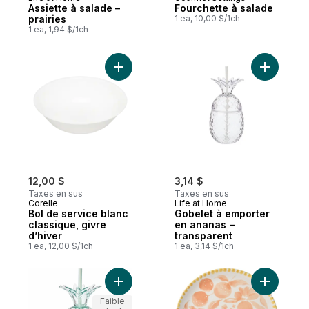
Assiette à salade –
Fourchette à salade
prairies
1 ea, 10,00 $/1ch
1 ea, 1,94 $/1ch
Ajouter Bol de service blanc classique, gi
Ajouter G
12,00 $
3,14 $
Taxes en sus
Taxes en sus
Corelle
Life at Home
Bol de service blanc
Gobelet à emporter
classique, givre
en ananas −
d’hiver
transparent
1 ea, 12,00 $/1ch
1 ea, 3,14 $/1ch
Ajouter Gobelet à emporter en ananas − b
Ajouter As
Faible