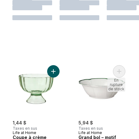
Ajouter Coupe à crème glacée – vert au p
Ajouter Gr
En
rupture
de stock
1,44 $
5,94 $
Taxes en sus
Taxes en sus
Life at Home
Life at Home
Coupe à crème
Grand bol – motif