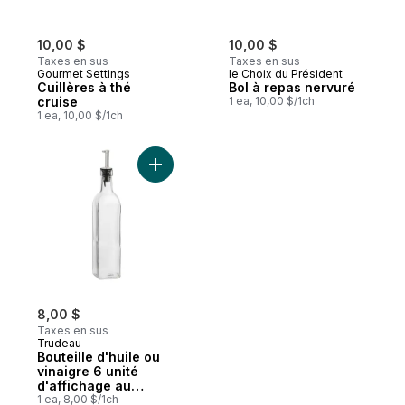
10,00 $
10,00 $
Taxes en sus
Taxes en sus
Gourmet Settings
le Choix du Président
Cuillères à thé
Bol à repas nervuré
cruise
1 ea, 10,00 $/1ch
1 ea, 10,00 $/1ch
Ajouter Bouteille d'huile ou vinaigre 6 un
8,00 $
Taxes en sus
Trudeau
Bouteille d'huile ou
vinaigre 6 unité
d'affichage au
comptoir
1 ea, 8,00 $/1ch