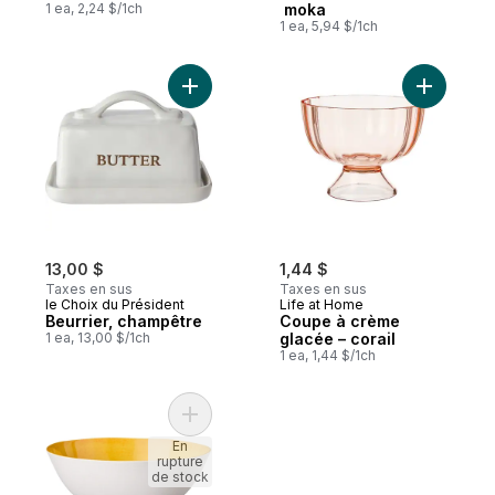
1 ea, 2,24 $/1ch
moka
1 ea, 5,94 $/1ch
Ajouter Beurrier, champêtre au panier
Ajouter C
13,00 $
1,44 $
Taxes en sus
Taxes en sus
le Choix du Président
Life at Home
Beurrier, champêtre
Coupe à crème
1 ea, 13,00 $/1ch
glacée – corail
1 ea, 1,44 $/1ch
Ajouter Grand bol de service – mangue au
En
rupture
de stock