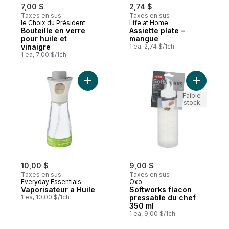
7,00 $
2,74 $
Taxes en sus
Taxes en sus
le Choix du Président
Life at Home
Bouteille en verre
Assiette plate –
pour huile et
mangue
vinaigre
1 ea, 2,74 $/1ch
1 ea, 7,00 $/1ch
Ajouter Vaporisateur a Huile au panier
Ajouter S
Faible
stock
10,00 $
9,00 $
Taxes en sus
Taxes en sus
Everyday Essentials
Oxo
Vaporisateur a Huile
Softworks flacon
1 ea, 10,00 $/1ch
pressable du chef
350 ml
1 ea, 9,00 $/1ch