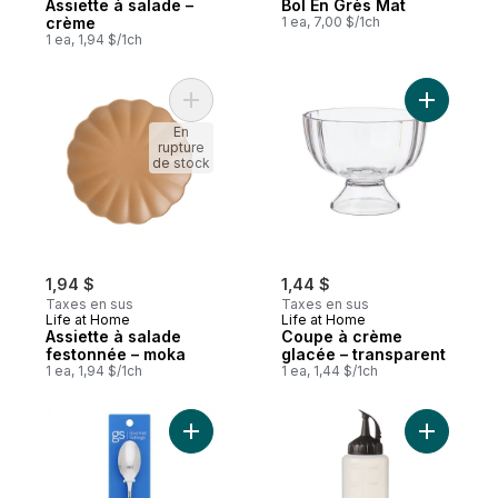
Assiette à salade –
Bol En Grès Mat
crème
1 ea, 7,00 $/1ch
1 ea, 1,94 $/1ch
Ajouter Assiette à salade festonnée – mo
Ajouter C
En
rupture
de stock
1,94 $
1,44 $
Taxes en sus
Taxes en sus
Life at Home
Life at Home
Assiette à salade
Coupe à crème
festonnée – moka
glacée – transparent
1 ea, 1,94 $/1ch
1 ea, 1,44 $/1ch
Ajouter Cuillères à thé grand au panier
Ajouter Bo