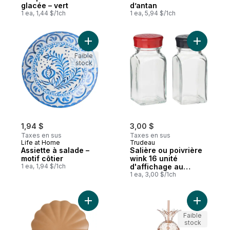
glacée – vert
d’antan
1 ea, 1,44 $/1ch
1 ea, 5,94 $/1ch
Ajouter Assiette à salade – motif côtier au
Ajouter S
Faible
stock
1,94 $
3,00 $
Taxes en sus
Taxes en sus
Life at Home
Trudeau
Assiette à salade –
Salière ou poivrière
motif côtier
wink 16 unité
1 ea, 1,94 $/1ch
d'affichage au
comptoir vide
1 ea, 3,00 $/1ch
Ajouter Assiette plate festonnée – moka a
Ajouter G
Faible
stock