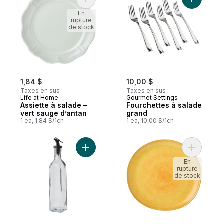
Ajouter Assiette à salade – vert sauge d’a
Ajouter F
En
rupture
de stock
1,84 $
10,00 $
Taxes en sus
Taxes en sus
Life at Home
Gourmet Settings
Assiette à salade –
Fourchettes à salade
vert sauge d’antan
grand
1 ea, 1,84 $/1ch
1 ea, 10,00 $/1ch
Ajouter Bouteille en verre pour huile et vi
Ajouter A
En
rupture
de stock