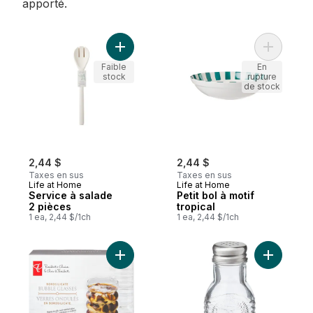
apporté.
Ajouter Service à salade 2 pièces au pani
Ajouter Pe
Faible
En
stock
rupture
de stock
2,44 $
2,44 $
Taxes en sus
Taxes en sus
Life at Home
Life at Home
Service à salade
Petit bol à motif
2 pièces
tropical
1 ea, 2,44 $/1ch
1 ea, 2,44 $/1ch
Ajouter Ensemble de 2 verres ondulés en 
Ajouter Sa