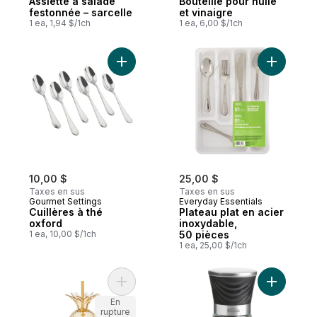
Assiette à salade
Bouteille pour huile
festonnée – sarcelle
et vinaigre
1 ea, 1,94 $/1ch
1 ea, 6,00 $/1ch
Ajouter Cuillères à thé oxford au panier
Ajouter P
10,00 $
25,00 $
Taxes en sus
Taxes en sus
Gourmet Settings
Everyday Essentials
Cuillères à thé
Plateau plat en acier
oxford
inoxydable,
1 ea, 10,00 $/1ch
50 pièces
1 ea, 25,00 $/1ch
Ajouter Gobelet à emporter en ananas − j
Ajouter M
En
rupture