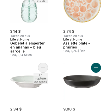
stock
3,14 $
2,74 $
Taxes en sus
Taxes en sus
Life at Home
Life at Home
Gobelet à emporter
Assiette plate –
en ananas − bleu
prairies
sarcelle
1 ea, 2,74 $/1ch
1 ea, 3,14 $/1ch
Ajouter Petit bol ‒ vert sauge d’antan au p
Ajouter B
En
rupture
de stock
2,34 $
9,00 $