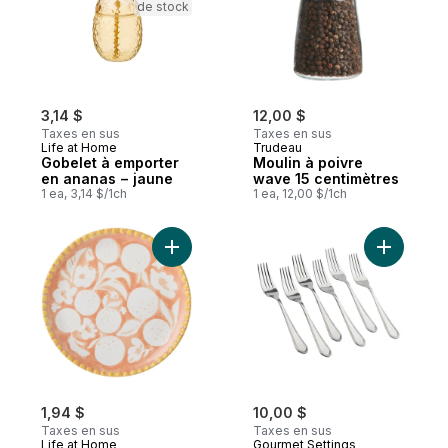
de stock
3,14 $
12,00 $
Taxes en sus
Taxes en sus
Life at Home
Trudeau
Gobelet à emporter
Moulin à poivre
en ananas − jaune
wave 15 centimètres
1 ea, 3,14 $/1ch
1 ea, 12,00 $/1ch
Ajouter Assiette à salade – prairies au pan
Ajouter F
1,94 $
10,00 $
Taxes en sus
Taxes en sus
Life at Home
Gourmet Settings