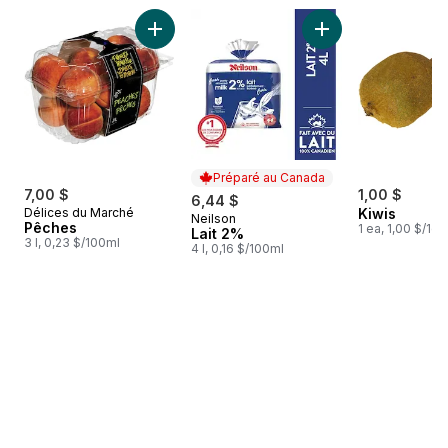
sauter Meilleures ventes
Ajouter Pêches au panier
Ajouter Lait 2% au 
Préparé au Canada
7,00 $
1,00 $
6,44 $
Délices du Marché
Kiwis
Neilson
Préparé au Canada
Pêches
1 ea, 1,00 $/1ch
Lait 2%
3 l, 0,23 $/100ml
4 l, 0,16 $/100ml