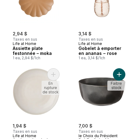
2,94 $
3,14 $
Taxes en sus
Taxes en sus
Life at Home
Life at Home
Assiette plate
Gobelet à emporter
festonnée – moka
en ananas − rose
1 ea, 2,94 $/1ch
1 ea, 3,14 $/1ch
Ajouter Assiette à salade – crème au pani
Ajouter B
En
Faible
rupture
stock
de stock
1,94 $
7,00 $
Taxes en sus
Taxes en sus
Life at Home
le Choix du Président