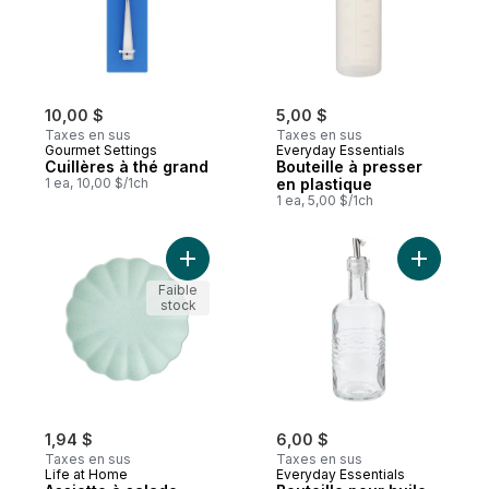
10,00 $
5,00 $
Taxes en sus
Taxes en sus
Gourmet Settings
Everyday Essentials
Cuillères à thé grand
Bouteille à presser
1 ea, 10,00 $/1ch
en plastique
1 ea, 5,00 $/1ch
Ajouter Assiette à salade festonnée – sarc
Ajouter Bo
Faible
stock
1,94 $
6,00 $
Taxes en sus
Taxes en sus
Life at Home
Everyday Essentials