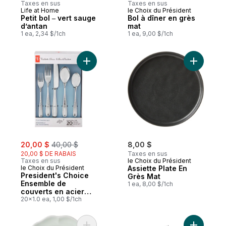
Taxes en sus
Taxes en sus
Life at Home
le Choix du Président
Petit bol ‒ vert sauge
Bol à dîner en grès
d’antan
mat
1 ea, 2,34 $/1ch
1 ea, 9,00 $/1ch
Ajouter President's Choice Ensemble de c
Ajouter A
sale:
, formerly:
20,00 $
40,00 $
8,00 $
20,00 $ DE RABAIS
Taxes en sus
Taxes en sus
le Choix du Président
le Choix du Président
Assiette Plate En
President's Choice
Grès Mat
Ensemble de
1 ea, 8,00 $/1ch
couverts en acier
inoxydable 18/0 –
20x1.0 ea, 1,00 $/1ch
Aadan