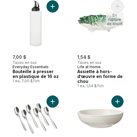
Ajouter A
En
rupture
de stock
7,00 $
1,54 $
Taxes en sus
Taxes en sus
Everyday Essentials
Life at Home
Bouteille à presser
Assiette à hors-
en plastique de 16 oz
d’œuvre en forme de
1 ea, 7,00 $/1ch
chou
1 ea, 1,54 $/1ch
Ajouter Cuillères à thé cruise au panier
Ajouter B