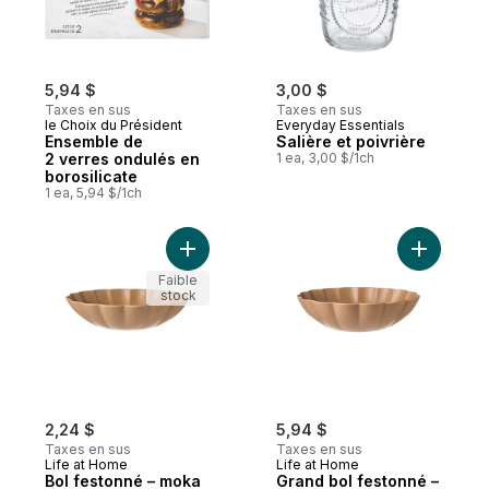
5,94 $
3,00 $
Taxes en sus
Taxes en sus
le Choix du Président
Everyday Essentials
Ensemble de
Salière et poivrière
2 verres ondulés en
1 ea, 3,00 $/1ch
borosilicate
1 ea, 5,94 $/1ch
Ajouter Bol festonné – moka au panier
Ajouter G
Faible
stock
2,24 $
5,94 $
Taxes en sus
Taxes en sus
Life at Home
Life at Home
Bol festonné – moka
Grand bol festonné –