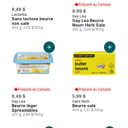
Préparé au Canada
9,49 $
8,99 $
Lactantia
Gay Lea
Préparé au Canada
Sans lactose beurre
Gay Lea Beurre
non salé
Nourr Herb Sale
454 g, 2,09 $/100g
250 g, 3,60 $/100g
Ajouter Beurre léger Spreadables au pani
Ajouter B
Préparé au Canada
Préparé au Canada
6,49 $
5,99 $
Gay Lea
Sans Nom
Préparé au Canada
Préparé au Canada
Beurre léger
Beurre salé
Spreadables
454 g, 1,32 $/100g
227 g, 2,86 $/100g