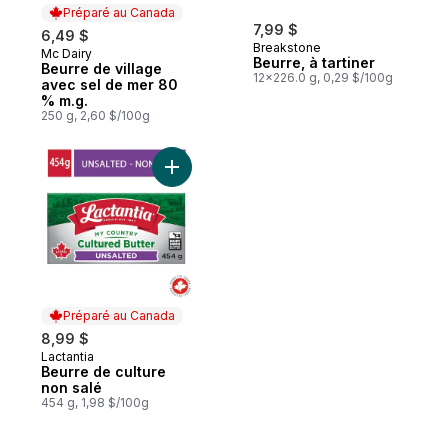
Préparé au Canada
7,99 $
6,49 $
Breakstone
Mc Dairy
Préparé au Canada
Beurre, à tartiner
Beurre de village
12x226.0 g, 0,29 $/100g
avec sel de mer 80
% m.g.
250 g, 2,60 $/100g
Ajouter Beurre de culture non salé au pan
Préparé au Canada
8,99 $
Lactantia
Préparé au Canada
Beurre de culture
non salé
454 g, 1,98 $/100g