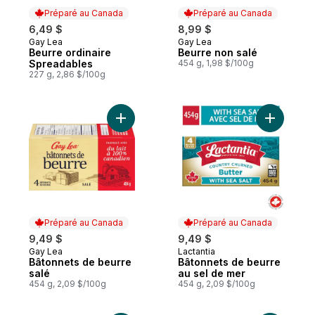
Préparé au Canada
Préparé au Canada
6,49 $
8,99 $
Gay Lea
Gay Lea
Préparé au Canada
Préparé au Canada
Beurre ordinaire
Beurre non salé
Spreadables
454 g, 1,98 $/100g
227 g, 2,86 $/100g
Ajouter Bâtonnets de beurre salé au pani
Ajouter B
Préparé au Canada
Préparé au Canada
9,49 $
9,49 $
Gay Lea
Lactantia
Préparé au Canada
Préparé au Canada
Bâtonnets de beurre
Bâtonnets de beurre
salé
au sel de mer
454 g, 2,09 $/100g
454 g, 2,09 $/100g