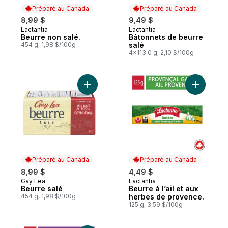
Préparé au Canada
Préparé au Canada
8,99 $
9,49 $
Lactantia
Lactantia
Préparé au Canada
Préparé au Canada
Beurre non salé.
Bâtonnets de beurre
454 g, 1,98 $/100g
salé
4x113.0 g, 2,10 $/100g
Ajouter Beurre salé au panier
Ajouter B
Préparé au Canada
Préparé au Canada
8,99 $
4,49 $
Gay Lea
Lactantia
Préparé au Canada
Préparé au Canada
Beurre salé
Beurre à l’ail et aux
454 g, 1,98 $/100g
herbes de provence.
125 g, 3,59 $/100g