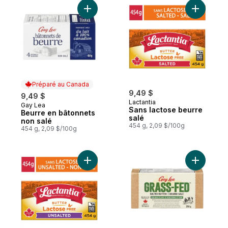
Ajouter Beurre en bâtonnets non salé au 
Ajouter S
Préparé au Canada
9,49 $
9,49 $
Lactantia
Gay Lea
Préparé au Canada
Sans lactose beurre
Beurre en bâtonnets
salé
non salé
454 g, 2,09 $/100g
454 g, 2,09 $/100g
Ajouter Sans lactose beurre non salé au p
Ajouter G