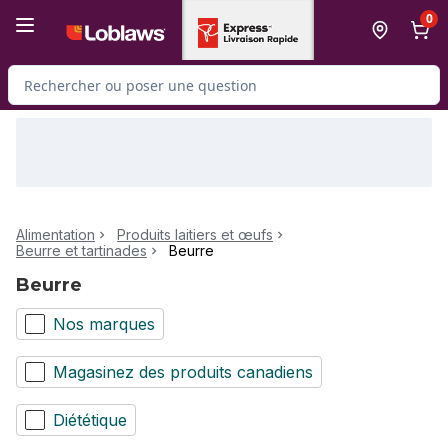
Passer au contenu principal
Passer au pied de page
0
Rechercher des produits
Alimentation
Produits laitiers et œufs
Beurre et tartinades
Beurre
Beurre
Nos marques
Magasinez des produits canadiens
Diététique