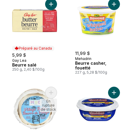
Ajouter Beurre salé au panier
Ajouter B
Préparé au Canada
11,99 $
5,99 $
Mehadrin
Gay Lea
Préparé au Canada
Beurre casher,
Beurre salé
fouetté
250 g, 2,40 $/100g
227 g, 5,28 $/100g
Ajouter Beurre de village avec sel de mer
Ajouter Be
En
rupture
de stock