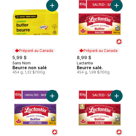
Ajouter Beurre non salé au panier
Ajouter Be
Préparé au Canada
Préparé au Canada
5,99 $
8,99 $
Sans Nom
Lactantia
Préparé au Canada
Préparé au Canada
Beurre non salé
Beurre salé.
454 g, 1,32 $/100g
454 g, 1,98 $/100g
Ajouter Beurre non salé. au panier
Ajouter B