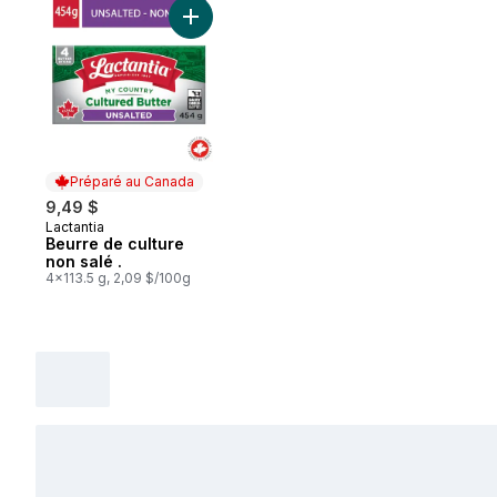
Ajouter Beurre de culture non salé . au pa
Préparé au Canada
9,49 $
Lactantia
Préparé au Canada
Beurre de culture
non salé .
4x113.5 g, 2,09 $/100g