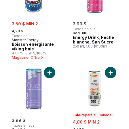
sale:
3,50 $ MIN 2
3,99 $
, formerly:
Taxes en sus
4,29 $
Red Bull
Taxes en sus
Energy Drink, Pêche
Monster Energy
blanche, San Sucre
Boisson énergisante
250 ml, 1,60 $/100ml
viking baie
473 ml, 0,91 $/100ml
Magasiner Offre
Ajouter Energy Drink, Pamplemousse et fl
Ajouter T
Préparé au Canada
3,99 $
sale:
4,00 $ MIN 2
Taxes en sus
, formerly: