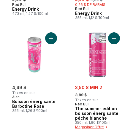
Red Bull
0,26 $ DE RABAIS
Energy Drink
Red Bull
Energy Drink
473 ml, 1,27 $/100ml
355 ml, 1,12 $/100ml
Ajouter Boisson énergisante Barbotine Ro
Ajouter T
sale:
4,49 $
3,50 $ MIN 2
, formerly:
Taxes en sus
3,99 $
Alani
Taxes en sus
Boisson énergisante
Red Bull
Barbotine Rose
The summer edition
355 ml, 1,26 $/100ml
boisson énergisante
pêche blanche
250 ml, 1,60 $/100ml
Magasiner Offre