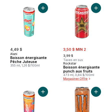
Ajouter Boisson énergisante Pêche Juteu
Ajouter B
sale:
4,49 $
3,50 $ MIN 2
, formerly:
Alani
3,99 $
Boisson énergisante
Taxes en sus
Pêche Juteuse
Rockstar
355 ml, 1,26 $/100ml
Boisson énergisante
punch aux fruits
473 ml, 0,84 $/100ml
Magasiner Offre
Ajouter Boisson énergisante Baiser Orang
Ajouter Ul