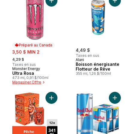
Ajouter Ultra Rosa au panier
Ajouter B
Préparé au Canada
sale:
4,49 $
3,50 $ MIN 2
Taxes en sus
, formerly:
4,29 $
Alani
Boisson énergisante
Taxes en sus
Monster Energy
Flotteur de Rêve
Préparé au Canada
Ultra Rosa
355 ml, 1,26 $/100ml
473 ml, 0,91 $/100ml
Magasiner Offre
Ajouter Thé Glacé Péché mignon Cannett
Ajouter E