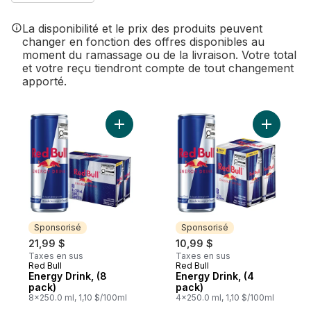
La disponibilité et le prix des produits peuvent
changer en fonction des offres disponibles au
moment du ramassage ou de la livraison. Votre total
et votre reçu tiendront compte de tout changement
apporté.
Ajouter Energy Drink, (8 pack) au panier
Ajouter E
Sponsorisé
Sponsorisé
21,99 $
10,99 $
Taxes en sus
Taxes en sus
Red Bull
Red Bull
Sponsorisé
Sponsorisé
Energy Drink, (8
Energy Drink, (4
pack)
pack)
8x250.0 ml, 1,10 $/100ml
4x250.0 ml, 1,10 $/100ml