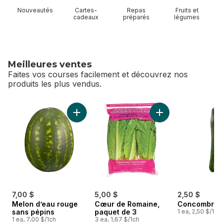
Nouveautés
Cartes-
Repas
Fruits et
cadeaux
préparés
légumes
Meilleures ventes
Faites vos courses facilement et découvrez nos
produits les plus vendus.
sauter Meilleures ventes
Ajouter Melon d’eau rouge sans pépins au p
Ajouter Cœur de R
7,00 $
5,00 $
2,50 $
Melon d’eau rouge
Cœur de Romaine,
Concombres 
sans pépins
paquet de 3
1 ea, 2,50 $/1ch
1 ea, 7,00 $/1ch
3 ea, 1,67 $/1ch