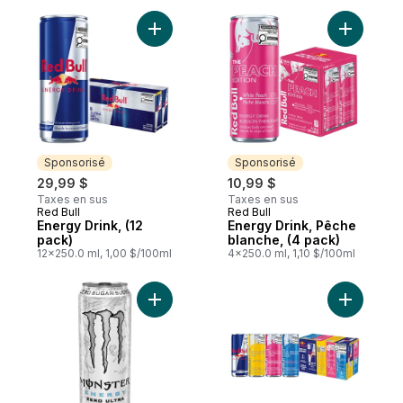
Ajouter Energy Drink, (12 pack) au panier
Ajouter E
Sponsorisé
Sponsorisé
29,99 $
10,99 $
Taxes en sus
Taxes en sus
Red Bull
Red Bull
Sponsorisé
Sponsorisé
Energy Drink, (12
Energy Drink, Pêche
pack)
blanche, (4 pack)
12x250.0 ml, 1,00 $/100ml
4x250.0 ml, 1,10 $/100ml
Ajouter Zéro Ultra au panier
Ajouter E