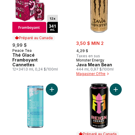
Préparé au Canada
sale:
3,50 $ MIN 2
9,99 $
, formerly:
Peace Tea
Préparé au Canada
4,29 $
Thé Glacé
Taxes en sus
Framboyant
Monster Energy
Cannettes
Java Mean Bean
12x341.0 ml, 0,24 $/100ml
444 ml, 0,97 $/100ml
Magasiner Offre
Ajouter Energy Drink, Baie vanillée glacé
Ajouter R
Préparé au Canada