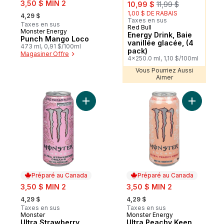
sale:
sale:
, formerly:
3,50 $ MIN 2
10,99 $
11,99 $
, formerly:
1,00 $ DE RABAIS
4,29 $
Taxes en sus
Taxes en sus
Red Bull
Sponsorisé
Monster Energy
Préparé au Canada
Energy Drink, Baie
Punch Mango Loco
vanillée glacée, (4
473 ml, 0,91 $/100ml
pack)
Magasiner Offre
4x250.0 ml, 1,10 $/100ml
Vous Pourriez Aussi
Aimer
Ajouter Ultra Strawberry Dreams au panie
Ajouter U
Préparé au Canada
Préparé au Canada
sale:
sale:
3,50 $ MIN 2
3,50 $ MIN 2
, formerly:
, formerly:
4,29 $
4,29 $
Taxes en sus
Taxes en sus
Monster
Monster Energy
Préparé au Canada
Préparé au Canada
Ultra Strawberry
Ultra Peachy Keen