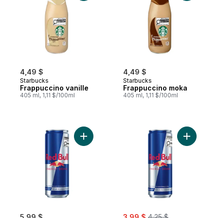
4,49 $
4,49 $
Starbucks
Starbucks
Frappuccino vanille
Frappuccino moka
405 ml, 1,11 $/100ml
405 ml, 1,11 $/100ml
Ajouter Energy Drink au panier
Ajouter E
sale:
, formerly:
5,99 $
3,99 $
4,25 $