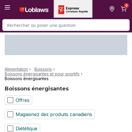
Passer au contenu principal
Passer au pied de page
0
Rechercher des produits
Alimentation
Boissons
Boissons énergisantes et pour sportifs
Boissons énergisantes
Boissons énergisantes
Offres
Magasinez des produits canadiens
Diététique