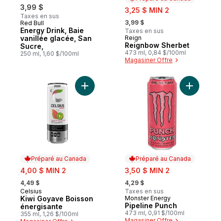
3,99 $
sale:
3,25 $ MIN 2
Taxes en sus
, formerly:
3,99 $
Red Bull
Energy Drink, Baie
Taxes en sus
vanillée glacée, San
Reign
Préparé au Canada
Reignbow Sherbet
Sucre,
473 ml, 0,84 $/100ml
250 ml, 1,60 $/100ml
Magasiner Offre
Ajouter Kiwi Goyave Boisson énergisante 
Ajouter P
Préparé au Canada
Préparé au Canada
sale:
sale:
4,00 $ MIN 2
3,50 $ MIN 2
, formerly:
, formerly:
4,49 $
4,29 $
Celsius
Taxes en sus
Préparé au Canada
Kiwi Goyave Boisson
Monster Energy
Préparé au Canada
Pipeline Punch
énergisante
473 ml, 0,91 $/100ml
355 ml, 1,26 $/100ml
Magasiner Offre