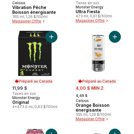
Celsius
Taxes en sus
Préparé au Canada
Vibration Pêche
Monster Energy
Préparé au Canada
Ultra Fiesta
Boisson énergisante
473 ml, 0,91 $/100ml
355 ml, 1,26 $/100ml
Magasiner Offre
Magasiner Offre
Ajouter Original au panier
Ajouter O
Préparé au Canada
Préparé au Canada
sale:
11,99 $
4,00 $ MIN 2
, formerly:
Taxes en sus
4,49 $
Monster Energy
Préparé au Canada
Celsius
Préparé au Canada
Original
Orange Boisson
4x473.0 ml, 0,63 $/100ml
énergisante
355 ml, 1,26 $/100ml
Magasiner Offre