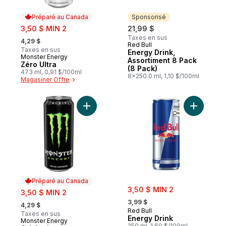
Préparé au Canada
Sponsorisé
sale:
3,50 $ MIN 2
21,99 $
, formerly:
Taxes en sus
4,29 $
Red Bull
Sponsorisé
Taxes en sus
Energy Drink,
Monster Energy
Préparé au Canada
Assortiment 8 Pack
Zéro Ultra
(8 Pack)
473 ml, 0,91 $/100ml
8x250.0 ml, 1,10 $/100ml
Magasiner Offre
Ajouter Original au panier
Ajouter E
Préparé au Canada
sale:
sale:
3,50 $ MIN 2
3,50 $ MIN 2
, formerly:
, formerly:
3,99 $
4,29 $
Red Bull
Taxes en sus
Energy Drink
Monster Energy
Préparé au Canada
250 ml, 1,60 $/100ml