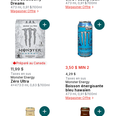
Dreams
473 ml, 0,91 $/100ml
Magasiner Offre
473 ml, 0,91 $/100ml
Magasiner Offre
Ajouter Zéro Ultra au panier
Ajouter B
Préparé au Canada
sale:
3,50 $ MIN 2
11,99 $
, formerly:
Taxes en sus
4,29 $
Monster Energy
Préparé au Canada
Taxes en sus
Zéro Ultra
Monster Energy
4x473.0 ml, 0,63 $/100ml
Boisson énergisante
bleu hawaïen
473 ml, 0,91 $/100ml
Magasiner Offre
Ajouter Frappuccino vanille au panier
Ajouter F