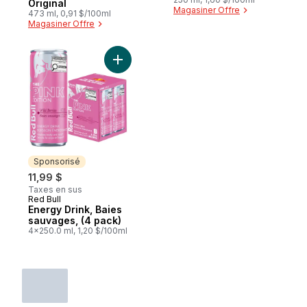
Original
Magasiner Offre
473 ml, 0,91 $/100ml
Magasiner Offre
Ajouter Energy Drink, Baies sauvages, (4 
Sponsorisé
11,99 $
Taxes en sus
Red Bull
Sponsorisé
Energy Drink, Baies
sauvages, (4 pack)
4x250.0 ml, 1,20 $/100ml