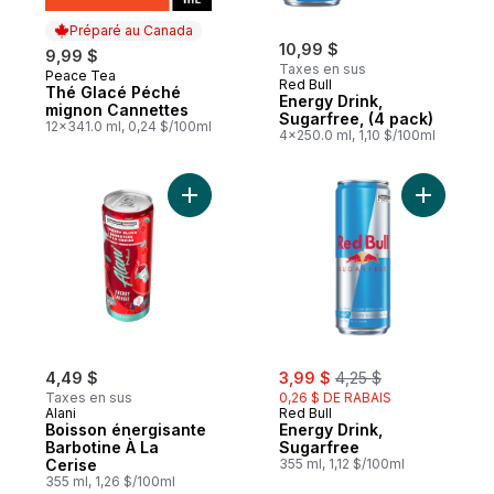
Préparé au Canada
10,99 $
9,99 $
Taxes en sus
Peace Tea
Préparé au Canada
Red Bull
Thé Glacé Péché
Energy Drink,
mignon Cannettes
Sugarfree, (4 pack)
12x341.0 ml, 0,24 $/100ml
4x250.0 ml, 1,10 $/100ml
Ajouter Boisson énergisante Barbotine À L
Ajouter E
sale:
, formerly:
4,49 $
3,99 $
4,25 $
Taxes en sus
0,26 $ DE RABAIS
Alani
Red Bull
Boisson énergisante
Energy Drink,
Barbotine À La
Sugarfree
Cerise
355 ml, 1,12 $/100ml
355 ml, 1,26 $/100ml