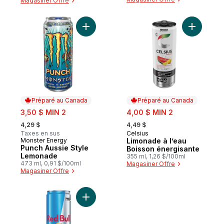
Magasiner Offre
Ajouter Punch Aussie Style Lemonade au 
Ajouter L
Préparé au Canada
Préparé au Canada
sale:
sale:
3,50 $ MIN 2
4,00 $ MIN 2
, formerly:
, formerly:
4,29 $
4,49 $
Taxes en sus
Celsius
Préparé au Canada
Monster Energy
Limonade à l’eau
Préparé au Canada
Punch Aussie Style
Boisson énergisante
Lemonade
355 ml, 1,26 $/100ml
473 ml, 0,91 $/100ml
Magasiner Offre
Magasiner Offre
Ajouter Energy Drink, Sugarfree au panier