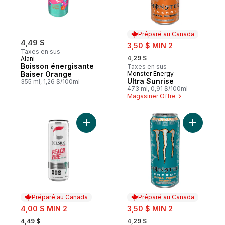
Préparé au Canada
4,49 $
sale:
3,50 $ MIN 2
Taxes en sus
, formerly:
4,29 $
Alani
Boisson énergisante
Taxes en sus
Baiser Orange
Monster Energy
Préparé au Canada
Ultra Sunrise
355 ml, 1,26 $/100ml
473 ml, 0,91 $/100ml
Magasiner Offre
Ajouter Vibration Pêche Boisson énergisa
Ajouter Ul
Préparé au Canada
Préparé au Canada
sale:
sale:
4,00 $ MIN 2
3,50 $ MIN 2
, formerly:
, formerly:
4,49 $
4,29 $