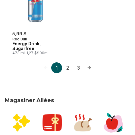
5,99 $
Red Bull
Energy Drink,
Sugarfree
473 ml, 1,27 $/100ml
1
2
3
Magasiner Allées
sauter Magasiner Allées