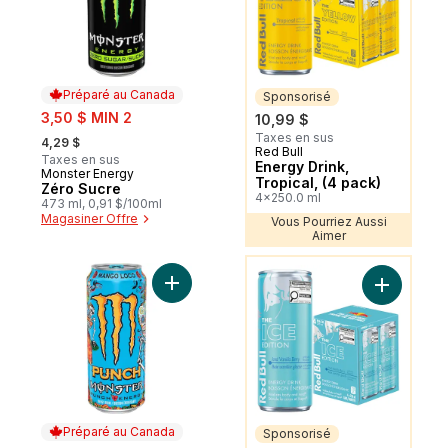
Préparé au Canada
Sponsorisé
sale:
3,50 $ MIN 2
10,99 $
, formerly:
Taxes en sus
4,29 $
Red Bull
Sponsorisé
Taxes en sus
Energy Drink,
Monster Energy
Préparé au Canada
Tropical, (4 pack)
Zéro Sucre
4x250.0 ml
473 ml, 0,91 $/100ml
Magasiner Offre
Vous Pourriez Aussi
Aimer
Vous Pourriez Aussi Aimer
Ajouter Punch Mango Loco au panier
Ajouter En
Préparé au Canada
Sponsorisé