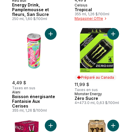
4,49 $
Red Bull
Energy Drink,
Celsius
Préparé au Canada
Pamplemousse et
Tropical
fleurs, San Sucre
355 ml, 1,26 $/100ml
Magasiner Offre
250 ml, 1,60 $/100ml
Ajouter Boisson énergisante Fantaisie Aux
Ajouter Z
Préparé au Canada
4,49 $
11,99 $
Taxes en sus
Taxes en sus
Alani
Monster Energy
Préparé au Canada
Boisson énergisante
Zéro Sucre
Fantaisie Aux
4x473.0 ml, 0,63 $/100ml
Cerises
355 ml, 1,26 $/100ml
Ajouter Thé Glacé Framboyant Cannettes 
Ajouter J