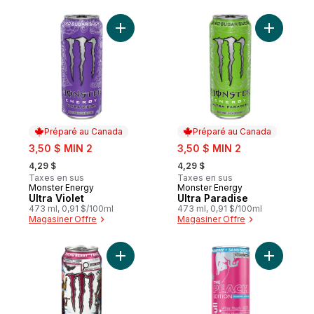
Ajouter Ultra Violet au panier
Ajouter Ul
Préparé au Canada
Préparé au Canada
sale:
sale:
3,50 $ MIN 2
3,50 $ MIN 2
, formerly:
, formerly:
4,29 $
4,29 $
Taxes en sus
Taxes en sus
Monster Energy
Monster Energy
Préparé au Canada
Préparé au Canada
Ultra Violet
Ultra Paradise
473 ml, 0,91 $/100ml
473 ml, 0,91 $/100ml
Magasiner Offre
Magasiner Offre
Ajouter Boisson énergisante viking baie a
Ajouter E