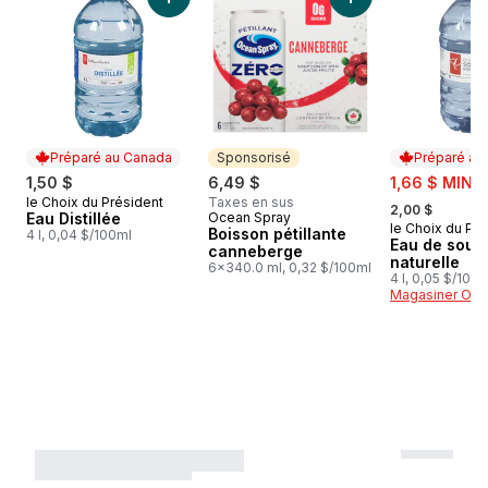
Ajouter Eau Distillée au panier
Ajouter Boisson pé
Préparé au Canada
Sponsorisé
Préparé au
sale:
1,50 $
6,49 $
1,66 $ MIN 3
, formerly:
le Choix du Président
Taxes en sus
Préparé au Canada
2,00 $
Eau Distillée
Ocean Spray
Sponsorisé
le Choix du Pré
Préparé au
Boisson pétillante
4 l, 0,04 $/100ml
Eau de sour
canneberge
naturelle
6x340.0 ml, 0,32 $/100ml
4 l, 0,05 $/100
Magasiner Off