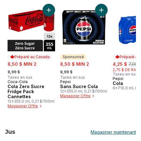
sauter Boissons gazeuses
Ajouter Cola Zero Sucre Fridge Pack Cannet
Ajouter Sans Sucre
Préparé au Canada
Sponsorisé
Préparé au
sale:
sale:
sale:
, form
8,50 $ MIN 2
8,50 $ MIN 2
4,25 $
7,00 
, formerly:
, formerly:
2,75 $ DE RABA
8,99 $
8,99 $
Taxes en sus
Taxes en sus
Taxes en sus
Pepsi
Préparé au
Coca-Cola
Pepsi
Préparé au Canada
Sponsorisé
Cola
Cola Zero Sucre
Sans Sucre Cola
6x710.0 ml, 0,1
Fridge Pack
12x355.0 ml, 0,21 $/100ml
Magasiner Offre
Cannettes
12x355.0 ml, 0,21 $/100ml
Magasiner Offre
Jus
Magasiner maintenant