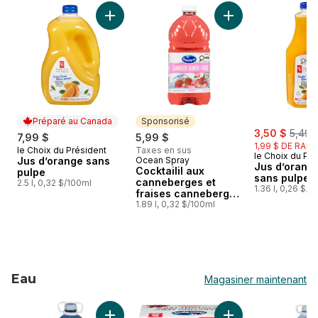
sauter Jus
Ajouter Jus d’orange sans pulpe au panier
Ajouter Cocktailil 
Préparé au Canada
Sponsorisé
sale:
, form
3,50 $
5,49 
7,99 $
5,99 $
1,99 $ DE RABA
le Choix du Président
Taxes en sus
Préparé au Canada
le Choix du Pré
Jus d’orange sans
Ocean Spray
Sponsorisé
Jus d’orang
Cocktailil aux
pulpe
sans pulpe
canneberges et
2.5 l, 0,32 $/100ml
1.36 l, 0,26 $/1
fraises canneberge
blanche et fraise
1.89 l, 0,32 $/100ml
Eau
Magasiner maintenant
sauter Eau