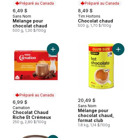
Préparé au Canada
Préparé au Canada
6,49 $
8,49 $
Sans Nom
Tim Hortons
Préparé au Canada
Préparé au Canada
Mélange pour
Chocolat chaud
chocolat chaud
500 g, 1,70 $/100g
500 g, 1,30 $/100g
Ajouter Chocolat Chaud Riche Et Crémeux
Ajouter M
Préparé au Canada
20,49 $
6,99 $
Sans Nom
Carnation
Préparé au Canada
Mélange pour
Chocolat Chaud
chocolat chaud,
Riche Et Crémeux
format club
250 g, 2,80 $/100g
1.8 kg, 1,14 $/100g