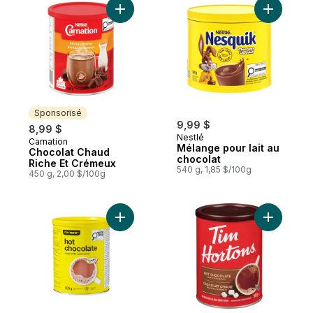
Ajouter Chocolat Chaud Riche Et Crémeux
Ajouter M
Sponsorisé
9,99 $
8,99 $
Nestlé
Carnation
Sponsorisé
Mélange pour lait au
Chocolat Chaud
chocolat
Riche Et Crémeux
540 g, 1,85 $/100g
450 g, 2,00 $/100g
Ajouter Mélange pour chocolat chaud au 
Ajouter C