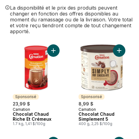
La disponibilité et le prix des produits peuvent
changer en fonction des offres disponibles au
moment du ramassage ou de la livraison. Votre total
et votre reçu tiendront compte de tout changement
apporté.
Ajouter Chocolat Chaud Riche Et Crémeux
Ajouter C
Sponsorisé
Sponsorisé
23,99 $
8,99 $
Carnation
Carnation
Sponsorisé
Sponsorisé
Chocolat Chaud
Chocolat Chaud
Riche Et Crémeux
Simplement 5
1.7 kg, 1,41 $/100g
400 g, 2,25 $/100g