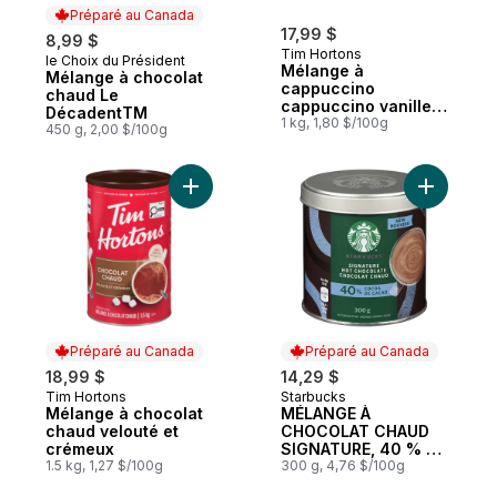
Préparé au Canada
17,99 $
8,99 $
Tim Hortons
le Choix du Président
Préparé au Canada
Mélange à
Mélange à chocolat
cappuccino
chaud Le
cappuccino vanille
DécadentTM
française aromatisé
1 kg, 1,80 $/100g
450 g, 2,00 $/100g
format de valeur
Ajouter Mélange à chocolat chaud velout
Ajouter 
Préparé au Canada
Préparé au Canada
18,99 $
14,29 $
Tim Hortons
Starbucks
Préparé au Canada
Préparé au Canada
Mélange à chocolat
MÉLANGE À
chaud velouté et
CHOCOLAT CHAUD
crémeux
SIGNATURE, 40 % de
1.5 kg, 1,27 $/100g
cacao, contenant
300 g, 4,76 $/100g