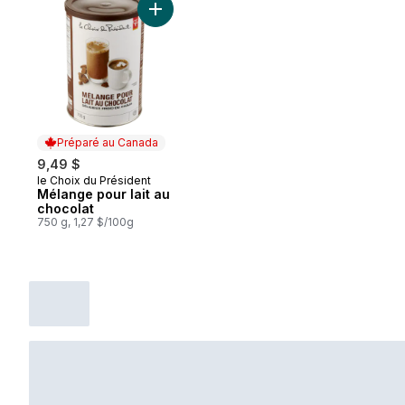
Ajouter Mélange pour lait au chocolat au 
Préparé au Canada
9,49 $
le Choix du Président
Préparé au Canada
Mélange pour lait au
chocolat
750 g, 1,27 $/100g