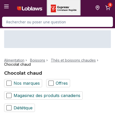
Passer au contenu principal
Passer au pied de page
0
Rechercher des produits
Alimentation
Boissons
Thés et boissons chaudes
Chocolat chaud
Chocolat chaud
Nos marques
Offres
Magasinez des produits canadiens
Diététique