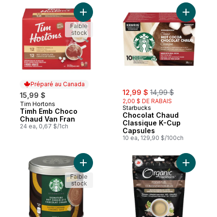
Ajouter Timh Emb Choco Chaud Van Fran 
Ajouter C
Faible
stock
Préparé au Canada
sale:
, formerly:
12,99 $
14,99 $
15,99 $
2,00 $ DE RABAIS
Tim Hortons
Préparé au Canada
Starbucks
Timh Emb Choco
Chocolat Chaud
Chaud Van Fran
Classique K-Cup
24 ea, 0,67 $/1ch
Capsules
10 ea, 129,90 $/100ch
Ajouter Mélange à chocolat chaud Signatu
Ajouter C
Faible
stock