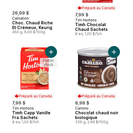
Préparé au Canada
26,99 $
7,99 $
Carnation
Tim Hortons
Préparé au Canada
Choc. Chaud Riche
Timh Chocolat
Et Crémeux, Keurig
Chaud Sachets
450 g, 6,00 $/100g
8 ea, 1,00 $/1ch
Ajouter Timh Capp Vanille Fra Sachets au 
Ajouter C
Faible
stock
Préparé au Canada
Préparé au Canada
7,99 $
8,99 $
Tim Hortons
Camino
Préparé au Canada
Préparé au Canada
Timh Capp Vanille
Chocolat chaud noir
Fra Sachets
biologique
8 ea, 1,00 $/1ch
336 g, 2,68 $/100g