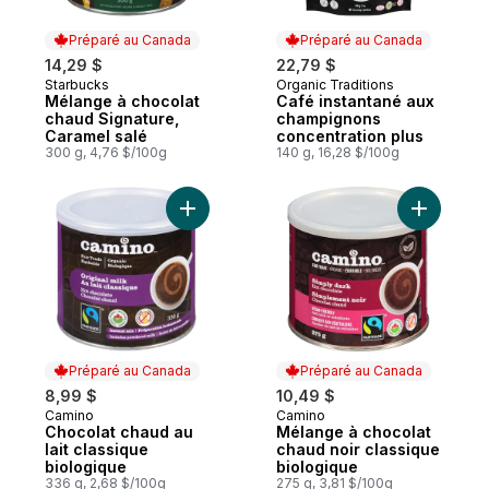
Préparé au Canada
Préparé au Canada
14,29 $
22,79 $
Starbucks
Organic Traditions
Préparé au Canada
Préparé au Canada
Mélange à chocolat
Café instantané aux
chaud Signature,
champignons
Caramel salé
concentration plus
300 g, 4,76 $/100g
140 g, 16,28 $/100g
Ajouter Chocolat chaud au lait classique 
Ajouter M
Préparé au Canada
Préparé au Canada
8,99 $
10,49 $
Camino
Camino
Préparé au Canada
Préparé au Canada
Chocolat chaud au
Mélange à chocolat
lait classique
chaud noir classique
biologique
biologique
336 g, 2,68 $/100g
275 g, 3,81 $/100g