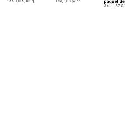
1 ea, 1,18 $/100g
1 ea, 1,00 $/1ch
paquet de 3
3 ea, 1,67 $/1ch