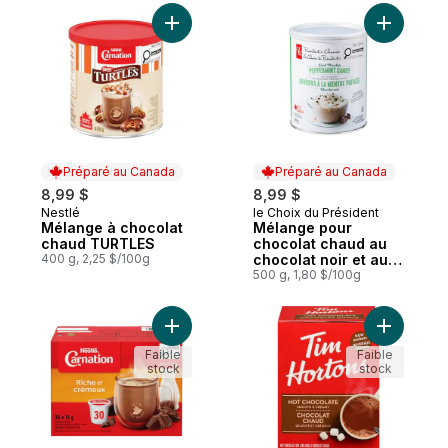
Ajouter Mélange à chocolat chaud TURTL
Ajouter M
Préparé au Canada
Préparé au Canada
8,99 $
8,99 $
Nestlé
le Choix du Président
Préparé au Canada
Préparé au Canada
Mélange à chocolat
Mélange pour
chaud TURTLES
chocolat chaud au
400 g, 2,25 $/100g
chocolat noir et aux
bonbons à la menthe
500 g, 1,80 $/100g
poivrée
Ajouter Choc. Chaud Riche Et Crémeux, Ke
Ajouter T
Faible
Faible
stock
stock