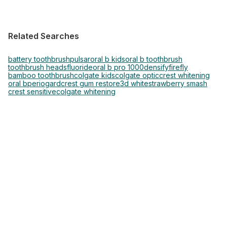
Related Searches
battery toothbrush
pulsar
oral b kids
oral b toothbrush
toothbrush heads
fluoride
oral b pro 1000
densify
firefly
bamboo toothbrush
colgate kids
colgate optic
crest whitening
oral b
periogard
crest gum restore
3d white
strawberry smash
crest sensitive
colgate whitening