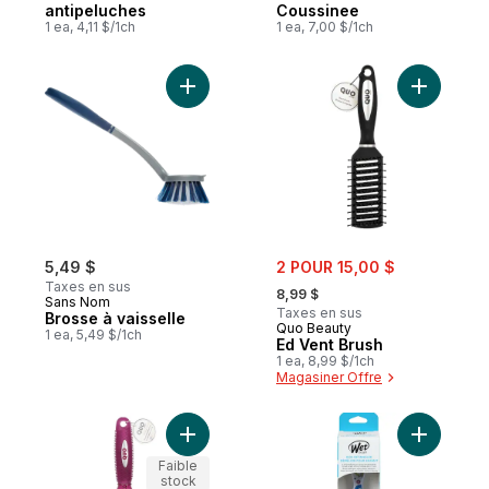
antipeluches
Coussinee
1 ea, 4,11 $/1ch
1 ea, 7,00 $/1ch
Ajouter Brosse à vaisselle au panier
Ajouter E
sale:
5,49 $
2 POUR 15,00 $
, formerly:
Taxes en sus
8,99 $
Sans Nom
Taxes en sus
Brosse à vaisselle
Quo Beauty
1 ea, 5,49 $/1ch
Ed Vent Brush
1 ea, 8,99 $/1ch
Magasiner Offre
Ajouter Quo Beauty Brosse Chev Manche 
Faible
stock