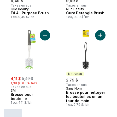
9,49 $
9,99 $
Taxes en sus
Taxes en sus
Quo Beauty
Quo Beauty
Ed All Purpose Brush
Curv Detangle Brush
1 ea, 9,49 $/1ch
1 ea, 9,99 $/1ch
Ajouter Brosse pour bouteille au panier
Ajouter B
Nouveau
sale:
, formerly:
4,11 $
5,49 $
2,79 $
1,38 $ DE RABAIS
Taxes en sus
Taxes en sus
Sans Nom
Nouveau
3M
Brosse pour nettoyer
Brosse pour
les bouteilles en un
bouteille
tour de main
1 ea, 4,11 $/1ch
1 ea, 2,79 $/1ch