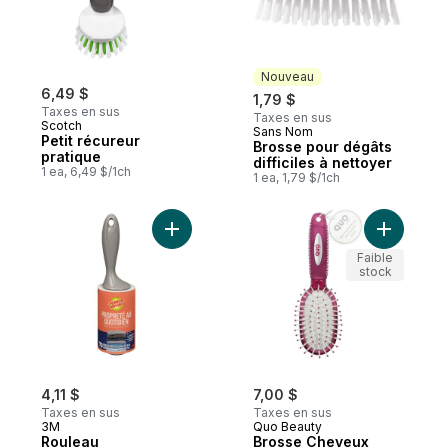
Nouveau
6,49 $
1,79 $
Taxes en sus
Taxes en sus
Scotch
Sans Nom
Nouveau
Petit récureur
Brosse pour dégâts
pratique
difficiles à nettoyer
1 ea, 6,49 $/1ch
1 ea, 1,79 $/1ch
Ajouter Rouleau antipeluches au panier
Ajouter B
Faible
stock
4,11 $
7,00 $
Taxes en sus
Taxes en sus
3M
Quo Beauty
Rouleau
Brosse Cheveux