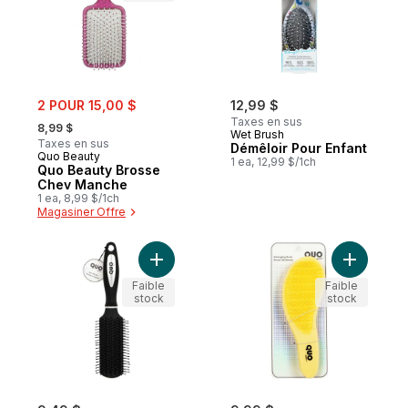
sale:
2 POUR 15,00 $
12,99 $
, formerly:
Taxes en sus
8,99 $
Wet Brush
Taxes en sus
Démêloir Pour Enfant
Quo Beauty
1 ea, 12,99 $/1ch
Quo Beauty Brosse
Chev Manche
1 ea, 8,99 $/1ch
Magasiner Offre
Ajouter Ed All Purpose Brush au panier
Ajouter C
Faible
Faible
stock
stock