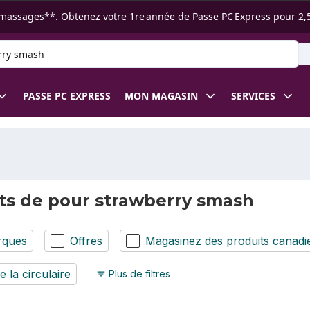
s ramassages**. Obtenez votre 1re année de Passe PC Express pour 2,
 des produits
PASSE PC EXPRESS
MON MAGASIN
SERVICES
ts de pour strawberry smash
rques
Offres
Magasinez des produits canadi
e la circulaire
Plus de filtres