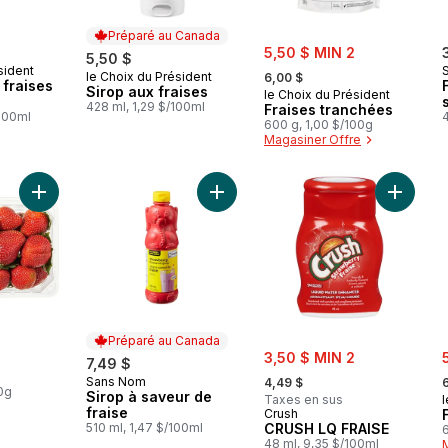
Préparé au Canada
sale:
5,50 $ MIN 2
5,50 $
, formerly:
sident
le Choix du Président
Préparé au Canada
6,00 $
 fraises
Sirop aux fraises
le Choix du Président
428 ml, 1,29 $/100ml
Fraises tranchées
/100ml
600 g, 1,00 $/100g
Magasiner Offre
Ajouter Fraises, 1 lb au panier
Ajouter Sirop à saveur de fraise au
Ajouter
Préparé au Canada
sale:
s
3,50 $ MIN 2
7,49 $
, formerly:
,
Sans Nom
Préparé au Canada
4,49 $
00g
Sirop à saveur de
Taxes en sus
l
fraise
Crush
510 ml, 1,47 $/100ml
CRUSH LQ FRAISE
48 ml, 9,35 $/100ml