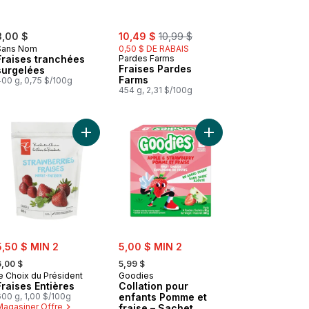
sale:
, formerly:
3,00 $
10,49 $
10,99 $
Sans Nom
0,50 $ DE RABAIS
Fraises tranchées
Pardes Farms
Fraises Pardes
surgelées
Farms
400 g, 0,75 $/100g
454 g, 2,31 $/100g
 panier
 CRUSH LQ FRAISE au panier
Ajouter Fraises Entières au panier
Ajouter Collation pour
ale:
sale:
5,50 $ MIN 2
5,00 $ MIN 2
 formerly:
, formerly:
6,00 $
5,99 $
e Choix du Président
Goodies
Fraises Entières
Collation pour
600 g, 1,00 $/100g
enfants Pomme et
Magasiner Offre
fraise – Sachet