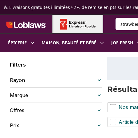
Passer au contenu principal
Passer au pied de page
💪 Livraisons gratuites illimitées + 2 % de remise en pts sur le
Rechercher
ÉPICERIE
MAISON, BEAUTÉ ET BÉBÉ
JOE FRESH
Filters
Rayon
Résulta
Marque
Nos ma
Offres
Article d
Prix