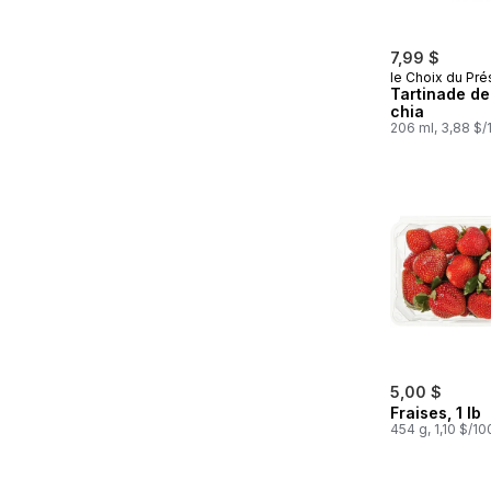
7,99 $
le Choix du Pré
Tartinade de
chia
206 ml, 3,88 $
5,00 $
Fraises, 1 lb
454 g, 1,10 $/1