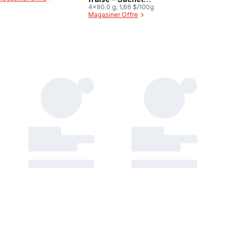
Explosion de Fruits
4x90.0 g, 1,66 $/100g
Magasiner Offre
sans sucre ajouté,
collation aux fruits
pour la boîte à lunch