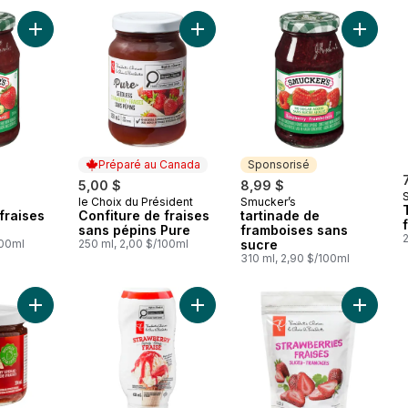
Ajouter tartinade de fraises sans sucre au panier
Ajouter Confiture de fraises sans 
Ajouter 
Préparé au Canada
Sponsorisé
5,00 $
8,99 $
S
le Choix du Président
Smucker’s
Préparé au Canada
Sponsorisé
fraises
Confiture de fraises
tartinade de
sans pépins Pure
framboises sans
100ml
250 ml, 2,00 $/100ml
sucre
310 ml, 2,90 $/100ml
Ajouter Tartinade de fraises chia au panier
Ajouter Sirop aux fraises au panier
Ajouter 