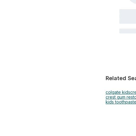
Related Se
colgate kids
cr
crest gum rest
kids toothpaste