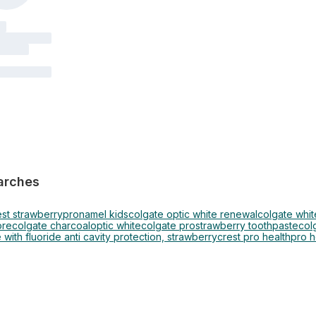
arches
est strawberry
pronamel kids
colgate optic white renewal
colgate whit
ore
colgate charcoal
optic white
colgate pro
strawberry toothpaste
col
 with fluoride anti cavity protection, strawberry
crest pro health
pro h