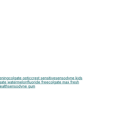
ening
colgate optic
crest sensitive
sensodyne kids
gate watermelon
fluoride free
colgate max fresh
ealth
sensodyne gum