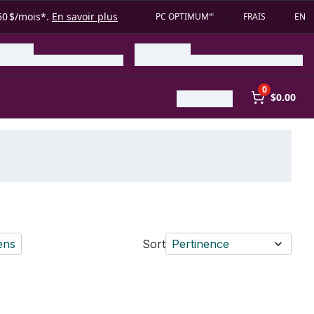
50 $/mois*.
En savoir plus
PC OPTIMUM🅪
FRAIS
EN
0
$0.00
ens
Sort
Pertinence