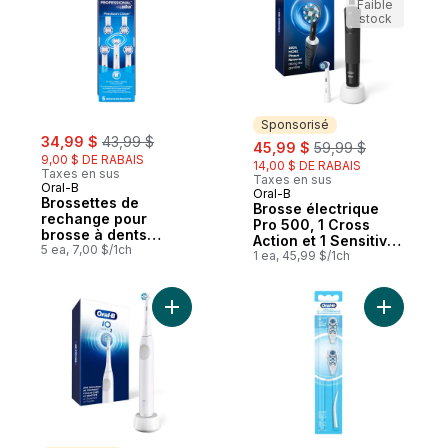
Faible
stock
Sponsorisé
sale:
, formerly:
34,99 $
43,99 $
sale:
, formerly:
45,99 $
59,99 $
9,00 $ DE RABAIS
14,00 $ DE RABAIS
Taxes en sus
Taxes en sus
Oral-B
Oral-B
Sponsorisé
Brossettes de
Brosse électrique
rechange pour
Pro 500, 1 Cross
brosse à dents
Action et 1 Sensitive
Professional
5 ea, 7,00 $/1ch
Clean, rechargeable,
1 ea, 45,99 $/1ch
Precision Clean
noir
Ajouter Brosse à dents rechargeable iO S
Ajouter B