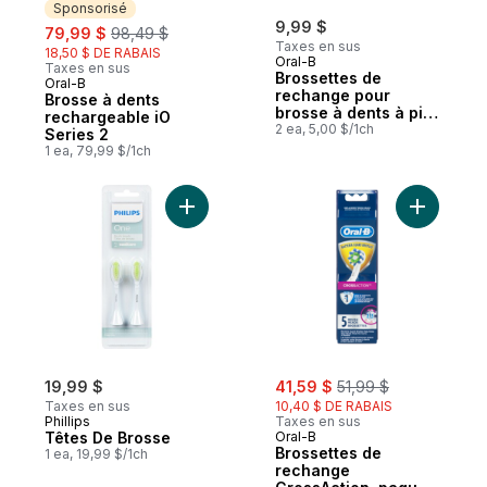
Sponsorisé
sale:
, formerly:
9,99 $
79,99 $
98,49 $
Taxes en sus
18,50 $ DE RABAIS
Oral-B
Taxes en sus
Brossettes de
Oral-B
Sponsorisé
rechange pour
Brosse à dents
brosse à dents à pile
rechargeable iO
Nettoyage en
2 ea, 5,00 $/1ch
Series 2
profondeur, 2 u
1 ea, 79,99 $/1ch
Ajouter Têtes De Brosse au panier
Ajouter B
sale:
, formerly:
19,99 $
41,59 $
51,99 $
Taxes en sus
10,40 $ DE RABAIS
Phillips
Taxes en sus
Têtes De Brosse
Oral-B
Brossettes de
1 ea, 19,99 $/1ch
rechange