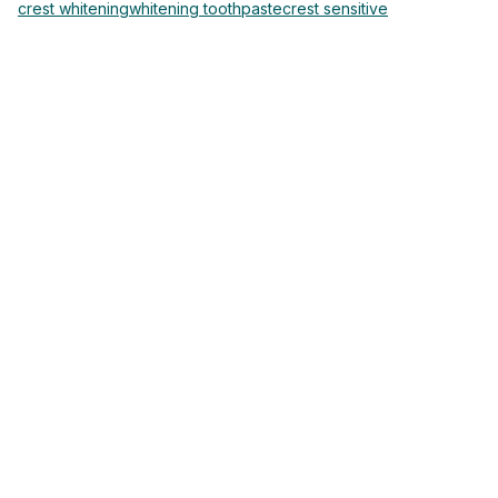
crest whitening
whitening toothpaste
crest sensitive