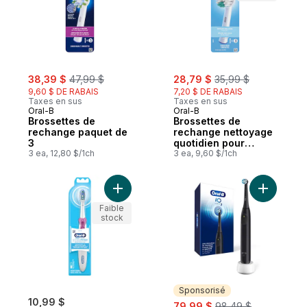
sale:
, formerly:
sale:
, formerly:
38,39 $
47,99 $
28,79 $
35,99 $
9,60 $ DE RABAIS
7,20 $ DE RABAIS
Taxes en sus
Taxes en sus
Oral-B
Oral-B
Brossettes de
Brossettes de
rechange paquet de
rechange nettoyage
3
quotidien pour
3 ea, 12,80 $/1ch
brosse à dents
3 ea, 9,60 $/1ch
électrique
Ajouter Brosse à dents à pile Complete, le
Ajouter B
Faible
stock
Sponsorisé
10,99 $
sale:
, formerly:
79,99 $
98,49 $