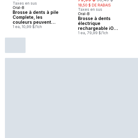
Taxes en sus
18,50 $ DE RABAIS
Oral-B
Taxes en sus
Brosse à dents à pile
Oral-B
Sponsorisé
Complete, les
Brosse à dents
couleurs peuvent
électrique
varier, 1 unité
1 ea, 10,99 $/1ch
rechargeable iO
Série 2, noir minuit
1 ea, 79,99 $/1ch
avec 1 brossette
soins doux – Capteur
automatique de
pression pour
protéger les
gencives – 3 modes –
Minuterie de 2
minutes