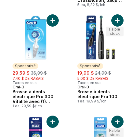
CrossAction, paquet
de 5
5 ea, 8,32 $/1ch
Ajouter Brosse à dents électrique Pro 300
Ajouter B
Faible
stock
Sponsorisé
Sponsorisé
sale:
, formerly:
sale:
, formerly:
29,59 $
36,99 $
19,99 $
24,99 $
7,40 $ DE RABAIS
5,00 $ DE RABAIS
Taxes en sus
Taxes en sus
Oral-B
Oral-B
Sponsorisé
Sponsorisé
Brosse à dents
Brosse à dents
électrique Pro 300
électrique Pro 100
Vitalité avec (1)
1 ea, 19,99 $/1ch
brossette,
1 ea, 29,59 $/1ch
rechargeable,
blanche
Ajouter Brossettes de rechange paquet d
Ajouter B
Faible
stock