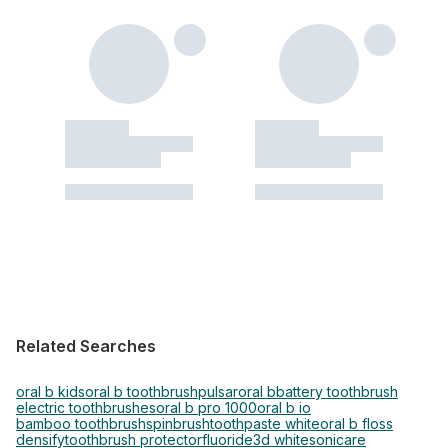
Related Searches
oral b kids
oral b toothbrush
pulsar
oral b
battery toothbrush
electric toothbrushes
oral b pro 1000
oral b io
bamboo toothbrush
spinbrush
toothpaste white
oral b floss
densify
toothbrush protector
fluoride
3d white
sonicare