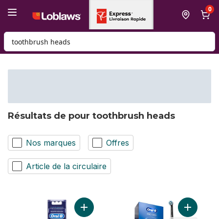
Passer au contenu principal
Passer au pied de page
0
Rechercher des produits
Résultats de pour toothbrush heads
Nos marques
Offres
Article de la circulaire
Ajouter Brossettes de rechange pour bros
Ajouter Br