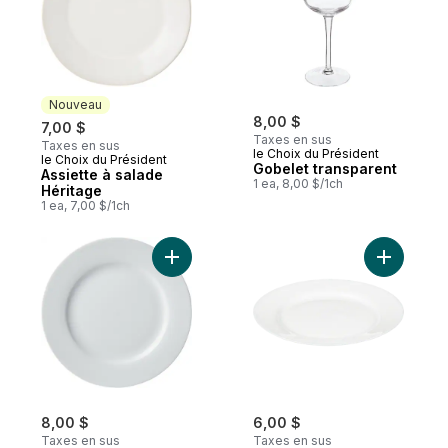
Nouveau
8,00 $
7,00 $
Taxes en sus
Taxes en sus
le Choix du Président
le Choix du Président
Nouveau
Gobelet transparent
Assiette à salade
1 ea, 8,00 $/1ch
Héritage
1 ea, 7,00 $/1ch
Ajouter Bistro Petite Assiette au panier
Ajouter A
8,00 $
6,00 $
Taxes en sus
Taxes en sus