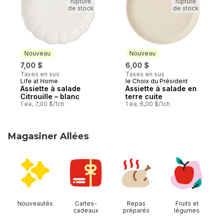
rupture
rupture
de stock
de stock
Nouveau
Nouveau
7,00 $
6,00 $
Taxes en sus
Taxes en sus
Life at Home
le Choix du Président
Nouveau
Nouveau
Assiette à salade
Assiette à salade en
Citrouille – blanc
terre cuite
1 ea, 7,00 $/1ch
1 ea, 6,00 $/1ch
Magasiner Allées
sauter Magasiner Allées
Nouveautés
Cartes-
Repas
Fruits et
cadeaux
préparés
légumes