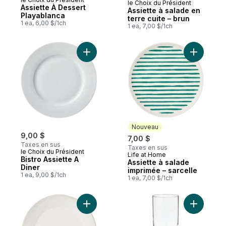
le Choix du Président
Nouveau
Assiette À Dessert
Assiette à salade en
Playablanca
terre cuite – brun
1 ea, 6,00 $/1ch
1 ea, 7,00 $/1ch
Ajouter Bistro Assiette A Diner au panier
Ajouter As
Nouveau
9,00 $
7,00 $
Taxes en sus
Taxes en sus
le Choix du Président
Life at Home
Nouveau
Bistro Assiette A
Assiette à salade
Diner
imprimée – sarcelle
1 ea, 9,00 $/1ch
1 ea, 7,00 $/1ch
Ajouter Assiette à salade Héritage au pani
Ajouter G