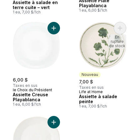
Assiette Plate
Assiette à salade en
Playablanca
terre cuite – vert
1 ea, 6,00 $/1ch
1 ea, 7,00 $/1ch
Ajouter Assiette Creuse Playablanca au p
Ajouter As
En
rupture
de stock
Nouveau
6,00 $
7,00 $
Taxes en sus
Taxes en sus
le Choix du Président
Life at Home
Nouveau
Assiette Creuse
Assiette à salade
Playablanca
peinte
1 ea, 6,00 $/1ch
1 ea, 7,00 $/1ch
Ajouter Assiette plate Héritage au panier