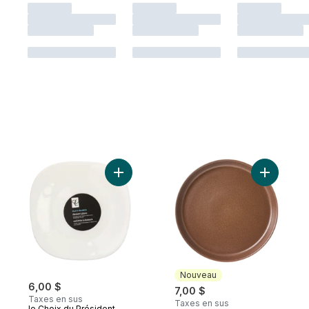
Ajouter Assiette À Dessert Playablanca au
Ajouter As
Nouveau
6,00 $
7,00 $
Taxes en sus
Taxes en sus
le Choix du Président