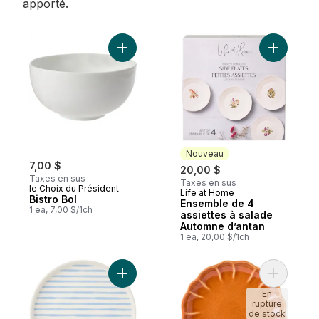
apporté.
Ajouter Bistro Bol au panier
Ajouter E
Nouveau
7,00 $
20,00 $
Taxes en sus
Taxes en sus
le Choix du Président
Life at Home
Nouveau
Bistro Bol
Ensemble de 4
1 ea, 7,00 $/1ch
assiettes à salade
Automne d’antan
1 ea, 20,00 $/1ch
Ajouter Assiette à salade imprimée – bleu
Ajouter As
En
rupture
de stock