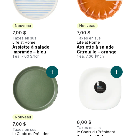
Nouveau
Nouveau
7,00 $
7,00 $
Taxes en sus
Taxes en sus
Life at Home
Life at Home
Nouveau
Nouveau
Assiette à salade
Assiette à salade
imprimée – bleu
Citrouille – orange
1 ea, 7,00 $/1ch
1 ea, 7,00 $/1ch
Ajouter Assiette à salade en terre cuite – 
Ajouter A
Nouveau
6,00 $
7,00 $
Taxes en sus
Taxes en sus
le Choix du Président
le Choix du Président
Nouveau