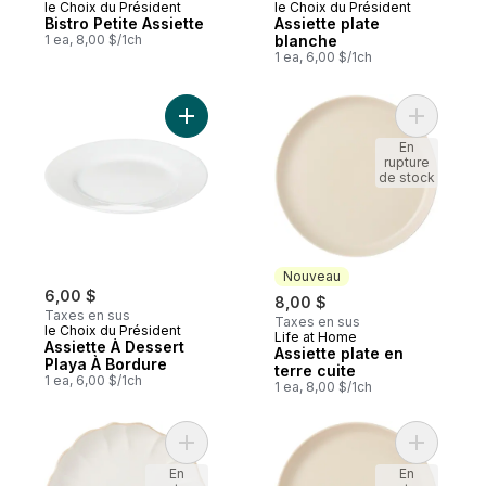
le Choix du Président
le Choix du Président
Bistro Petite Assiette
Assiette plate
1 ea, 8,00 $/1ch
blanche
1 ea, 6,00 $/1ch
Ajouter Assiette À Dessert Playa À Bordur
Ajouter As
En
rupture
de stock
Nouveau
6,00 $
8,00 $
Taxes en sus
Taxes en sus
le Choix du Président
Life at Home
Nouveau
Assiette À Dessert
Assiette plate en
Playa À Bordure
terre cuite
1 ea, 6,00 $/1ch
1 ea, 8,00 $/1ch
Ajouter Assiette à salade Citrouille – blan
Ajouter As
En
En