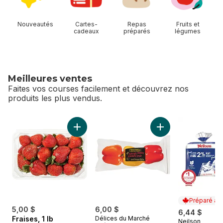
Nouveautés
Cartes-
Repas
Fruits et
cadeaux
préparés
légumes
Meilleures ventes
Faites vos courses facilement et découvrez nos
produits les plus vendus.
sauter Meilleures ventes
Ajouter Fraises, 1 lb au panier
Ajouter Poivrons d
Préparé au
5,00 $
6,00 $
6,44 $
Fraises, 1 lb
Délices du Marché
Neilson