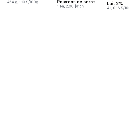
Préparé au
Poivrons de serre
454 g, 1,10 $/100g
Lait 2%
1 ea, 2,00 $/1ch
4 l, 0,16 $/100m