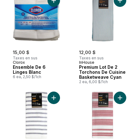
Ajouter Ensemble De 6 Linges Blanc au pa
Ajouter P
15,00 $
12,00 $
Taxes en sus
Taxes en sus
Clorox
InHouse
Ensemble De 6
Premium Lot De 2
Linges Blanc
Torchons De Cuisine
6 ea, 2,50 $/1ch
Basketweave Cyan
2 ea, 6,00 $/1ch
Ajouter Premium Lot De 2 Torchons De Cu
Ajouter P