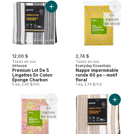
Ajouter Premium Lot De 5 Lingettes En C
Ajouter N
En
rupture
de stock
12,00 $
2,74 $
Taxes en sus
Taxes en sus
InHouse
Everyday Essentials
Premium Lot De 5
Nappe imperméable
Lingettes En Coton
ronde 60 po – motif
Éponge Charbon
floral
5 ea, 2,40 $/1ch
1 ea, 2,74 $/1ch
Ajouter Nappe imperméable 60 po x 84 p
Ajouter P
En
rupture
de stock