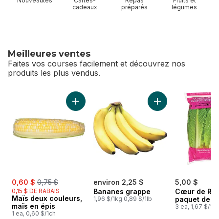
Nouveautés
Cartes-
Repas
Fruits et
cadeaux
préparés
légumes
Meilleures ventes
Faites vos courses facilement et découvrez nos
produits les plus vendus.
sauter Meilleures ventes
Ajouter Maïs deux couleurs, maïs en épis au
Ajouter Bananes g
sale:
, formerly:
0,60 $
0,75 $
environ 2,25 $
5,00 $
0,15 $ DE RABAIS
Bananes grappe
Cœur de Ro
Maïs deux couleurs,
1,96 $/1kg 0,89 $/1lb
paquet de 3
maïs en épis
3 ea, 1,67 $/1ch
1 ea, 0,60 $/1ch