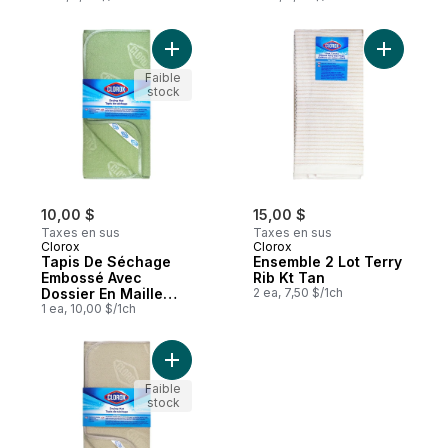
Ajouter Tapis De Séchage Embossé Avec D
Ajouter E
Faible
stock
10,00 $
15,00 $
Taxes en sus
Taxes en sus
Clorox
Clorox
Tapis De Séchage
Ensemble 2 Lot Terry
Embossé Avec
Rib Kt Tan
Dossier En Maille
2 ea, 7,50 $/1ch
Sage
1 ea, 10,00 $/1ch
Ajouter Tapis De Séchage Embossé Avec D
Faible
stock