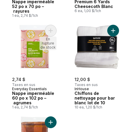
Nappe imperméable
Premium 6 Yards
52 po x 70 po –
Cheesecoth Blanc
rayures
6 ea, 1,00 $/1ch
1 ea, 2,74 $/1ch
Ajouter Nappe imperméable 60 po x 102 
Ajouter C
En
rupture
de stock
2,74 $
12,00 $
Taxes en sus
Taxes en sus
Everyday Essentials
InHouse
Nappe imperméable
Chiffons de
60 po x 102 po –
nettoyage pour bar
agrumes
blanc lot de 10
1 ea, 2,74 $/1ch
10 ea, 1,20 $/1ch
Ajouter Nappe imperméable 60 po x 102 p