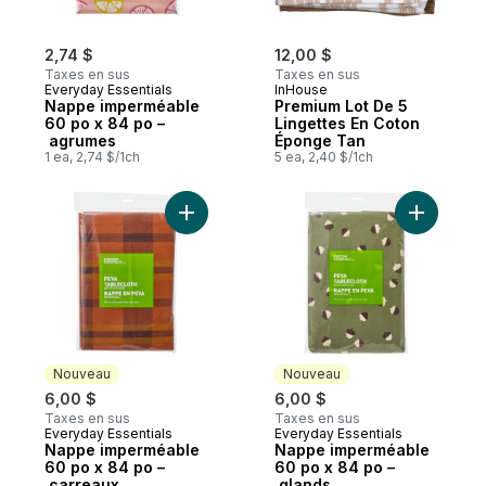
2,74 $
12,00 $
Taxes en sus
Taxes en sus
Everyday Essentials
InHouse
Nappe imperméable
Premium Lot De 5
60 po x 84 po –
Lingettes En Coton
agrumes
Éponge Tan
1 ea, 2,74 $/1ch
5 ea, 2,40 $/1ch
Ajouter Nappe imperméable 60 po x 84 po
Ajouter N
Nouveau
Nouveau
6,00 $
6,00 $
Taxes en sus
Taxes en sus
Everyday Essentials
Everyday Essentials
Nouveau
Nouveau
Nappe imperméable
Nappe imperméable
60 po x 84 po –
60 po x 84 po –
carreaux
glands