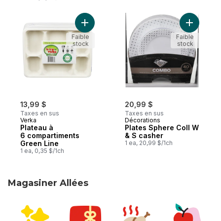
Ajouter Plateau à 6 compartiments Green 
Ajouter P
Faible
Faible
stock
stock
13,99 $
20,99 $
Taxes en sus
Taxes en sus
Verka
Décorations
Plateau à
Plates Sphere Coll W
6 compartiments
& S casher
Green Line
1 ea, 20,99 $/1ch
1 ea, 0,35 $/1ch
Magasiner Allées
sauter Magasiner Allées