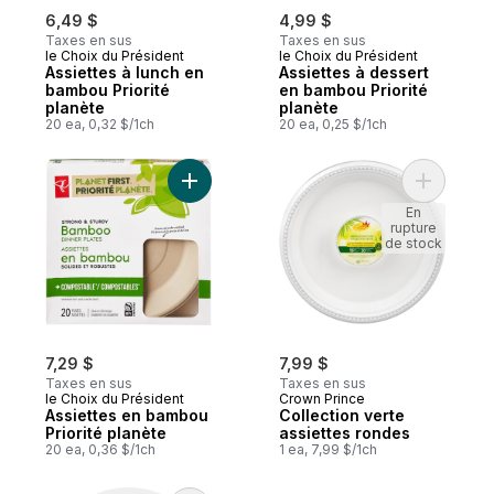
6,49 $
4,99 $
Taxes en sus
Taxes en sus
le Choix du Président
le Choix du Président
Assiettes à lunch en
Assiettes à dessert
bambou Priorité
en bambou Priorité
planète
planète
20 ea, 0,32 $/1ch
20 ea, 0,25 $/1ch
Ajouter Assiettes en bambou Priorité plan
Ajouter C
En
rupture
de stock
7,29 $
7,99 $
Taxes en sus
Taxes en sus
le Choix du Président
Crown Prince
Assiettes en bambou
Collection verte
Priorité planète
assiettes rondes
20 ea, 0,36 $/1ch
1 ea, 7,99 $/1ch