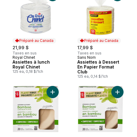
Préparé au Canada
Préparé au Canada
21,99 $
17,99 $
Taxes en sus
Taxes en sus
Royal Chinet
Sans Nom
Préparé au Canada
Préparé au Canada
Assiettes à lunch
Assiettes à Dessert
Royal Chinet
En Papier Format
125 ea, 0,18 $/1ch
Club
125 ea, 0,14 $/1ch
Ajouter Assiettes à lunch en bambou Prior
Ajouter A