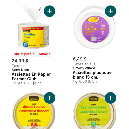
Ajouter Assiettes En Papier Format Club a
Ajouter As
Préparé au Canada
6,49 $
24,99 $
Taxes en sus
Taxes en sus
Crown Prince
Sans Nom
Préparé au Canada
Assiettes plastique
Assiettes En Papier
blanc 15 cm.
Format Club
1 g, 0,06 $/1ch
125 ea, 0,20 $/1ch
Ajouter Assiettes à Dessert En Papier 40 
Ajouter A