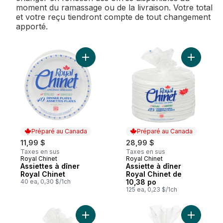
moment du ramassage ou de la livraison. Votre total
et votre reçu tiendront compte de tout changement
apporté.
Ajouter Assiettes à dîner Royal Chinet au 
Ajouter A
Préparé au Canada
Préparé au Canada
11,99 $
28,99 $
Taxes en sus
Taxes en sus
Royal Chinet
Royal Chinet
Préparé au Canada
Préparé au Canada
Assiettes à dîner
Assiette à dîner
Royal Chinet
Royal Chinet de
40 ea, 0,30 $/1ch
10,38 po
125 ea, 0,23 $/1ch
Ajouter Assiettes à lunch Royal Chinet au 
Ajouter A