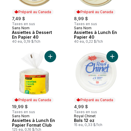
Préparé au Canada
Préparé au Canada
7,49 $
8,99 $
Taxes en sus
Taxes en sus
Sans Nom
Sans Nom
Préparé au Canada
Préparé au Canada
Assiettes à Dessert
Assiettes à Lunch En
En Papier 40
Papier 40
40 ea, 0,19 $/1ch
40 ea, 0,22 $/1ch
Ajouter Assiettes à Lunch En Papier Forma
Ajouter Bo
Préparé au Canada
Préparé au Canada
19,99 $
4,99 $
Taxes en sus
Taxes en sus
Sans Nom
Royal Chinet
Préparé au Canada
Préparé au Canada
Assiettes à Lunch En
Bols 12 oz
Papier Format Club
15 ea, 0,33 $/1ch
125 ea, 0,16 $/1ch