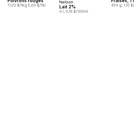
Poivrons rouges
Fraises, 1 lb
Neilson
Préparé au Canada
11,02 $/1kg 5,00 $/1lb
454 g, 1,10 $/1
Lait 2%
4 l, 0,16 $/100ml