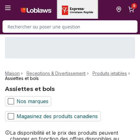
Passer au contenu principal
Passer au pied de page
0
Rechercher des produits
Maison
Receptions & Divertissement
Produits jetables
Assiettes et bols
Assiettes et bols
Nos marques
Magasinez des produits canadiens
La disponibilité et le prix des produits peuvent
changer en fonction des offres disponibles au