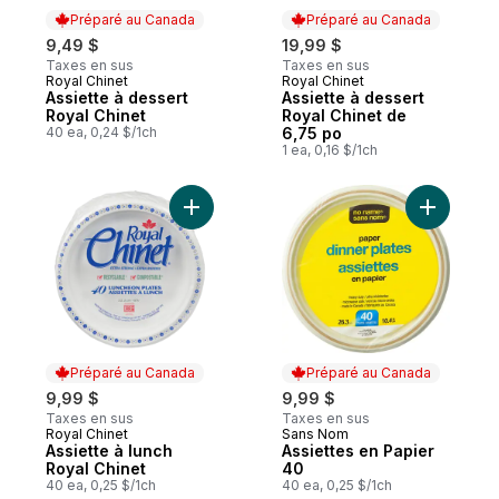
Préparé au Canada
Préparé au Canada
9,49 $
19,99 $
Taxes en sus
Taxes en sus
Royal Chinet
Royal Chinet
Préparé au Canada
Préparé au Canada
Assiette à dessert
Assiette à dessert
Royal Chinet
Royal Chinet de
40 ea, 0,24 $/1ch
6,75 po
1 ea, 0,16 $/1ch
Ajouter Assiette à lunch Royal Chinet au p
Ajouter A
Préparé au Canada
Préparé au Canada
9,99 $
9,99 $
Taxes en sus
Taxes en sus
Royal Chinet
Sans Nom
Préparé au Canada
Préparé au Canada
Assiette à lunch
Assiettes en Papier
Royal Chinet
40
40 ea, 0,25 $/1ch
40 ea, 0,25 $/1ch