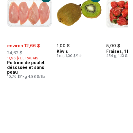
sale:
, formerly:
environ 12,66 $
1,00 $
5,00 $
Kiwis
Fraises, 1 lb
24,62 $
1 ea, 1,00 $/1ch
454 g, 1,10 $/1
11,96 $ DE RABAIS
Poitrine de poulet
désossée et sans
peau
10,76 $/1kg 4,88 $/1lb