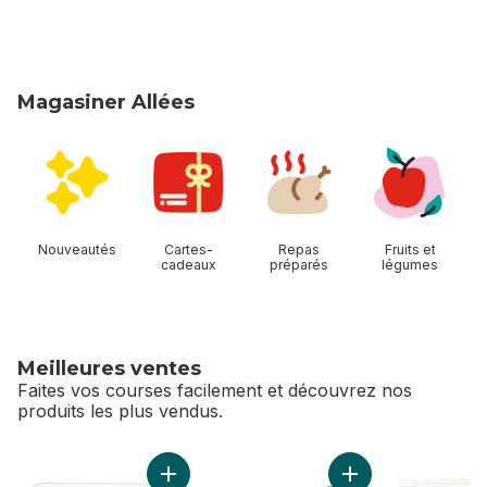
Magasiner Allées
sauter Magasiner Allées
Nouveautés
Cartes-
Repas
Fruits et
cadeaux
préparés
légumes
Meilleures ventes
Faites vos courses facilement et découvrez nos
produits les plus vendus.
sauter Meilleures ventes
Ajouter Poitrine de poulet désossée et sans
Ajouter Kiwis au pa