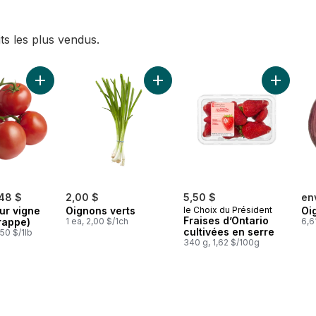
ts les plus vendus.
 Romaine, paquet de 3 au panier
Ajouter Tomates sur vigne rouge (1 grappe) au panier
Ajouter Oignons verts au panier
Ajouter F
,48 $
2,00 $
5,50 $
en
ur vigne
Oignons verts
le Choix du Président
Oi
Fraises d’Ontario
rappe)
1 ea, 2,00 $/1ch
6,6
cultivées en serre
,50 $/1lb
340 g, 1,62 $/100g