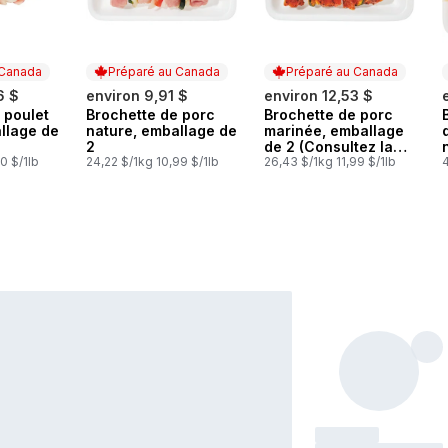
 Canada
Préparé au Canada
Préparé au Canada
6 $
environ 9,91 $
environ 12,53 $
 poulet
Brochette de porc
Brochette de porc
 Canada
Préparé au Canada
Préparé au Canada
llage de
nature, emballage de
marinée, emballage
2
de 2 (Consultez la
0 $/1lb
24,22 $/1kg 10,99 $/1lb
description du
26,43 $/1kg 11,99 $/1lb
4
produit pour les
options de
marinade.)