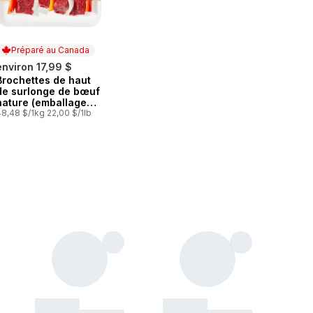
Préparé au Canada
environ 17,99 $
Brochettes de haut
Préparé au Canada
de surlonge de bœuf
nature (emballage
de 2)
8,48 $/1kg 22,00 $/1lb