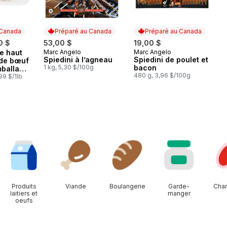
 Canada
Préparé au Canada
Préparé au Canada
0 $
53,00 $
19,00 $
e haut
Marc Angelo
Marc Angelo
 Canada
Préparé au Canada
Préparé au Canada
Spiedini à l’agneau
Spiedini de poulet et
 de bœuf
1 kg, 5,30 $/100g
bacon
mballage
480 g, 3,96 $/100g
tez la
99 $/1lb
du
les
Produits
Viande
Boulangerie
Garde-
Char
laitiers et
manger
oeufs