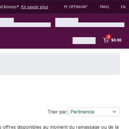
50 $/mois*.
En savoir plus
PC OPTIMUM🅪
FRAIS
EN
0
$0.00
Trier par:
Pertinence
des offres disponibles au moment du ramassage ou de la