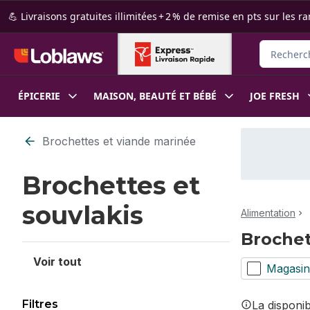
Passer au contenu principal
Passer au pied de page
💪 Livraisons gratuites illimitées + 2 % de remise en pts sur le
Rechercher
ÉPICERIE
MAISON, BEAUTÉ ET BÉBÉ
JOE FRESH
Passer au filtrage du contenu
Brochettes et viande marinée
Brochettes et
souvlakis
Alimentation
Brochet
Voir tout
Magasin
Filtres
La disponi