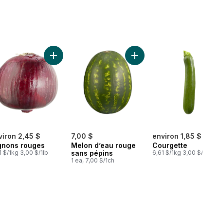
raises d’Ontario cultivées en serre au panier
Ajouter Oignons rouges au panier
Ajouter Melon d’eau roug
viron 2,45 $
7,00 $
environ 1,85 $
gnons rouges
Melon d’eau rouge
Courgette
1 $/1kg 3,00 $/1lb
sans pépins
6,61 $/1kg 3,00 $/1lb
1 ea, 7,00 $/1ch