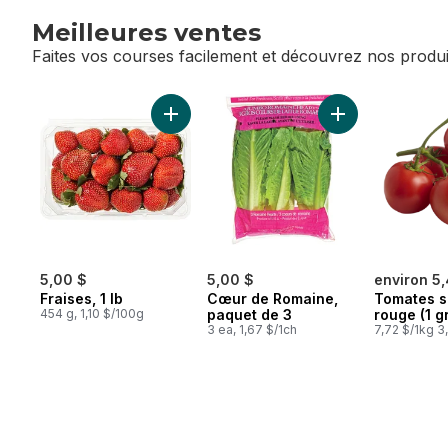
Meilleures ventes
Faites vos courses facilement et découvrez nos produi
sauter Meilleures ventes
Ajouter Fraises, 1 lb au panier
Ajouter Cœur de
5,00 $
5,00 $
environ 5
Fraises, 1 lb
Cœur de Romaine,
Tomates s
454 g, 1,10 $/100g
paquet de 3
rouge (1 g
3 ea, 1,67 $/1ch
7,72 $/1kg 3