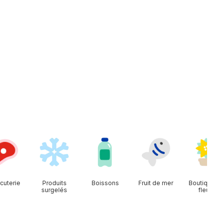
cuterie
Produits
Boissons
Fruit de mer
Boutique d
surgelés
fleurs