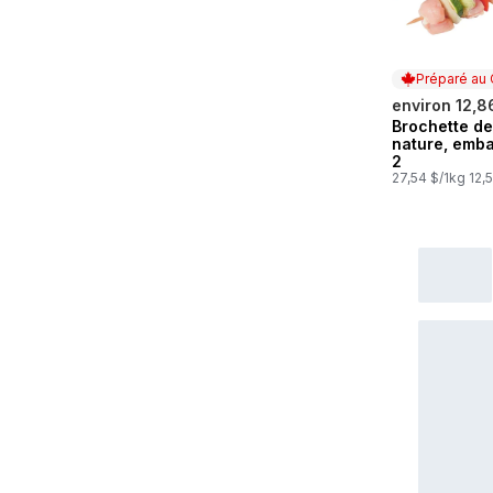
Préparé au
environ 12,8
Brochette de
Préparé au
nature, emba
2
27,54 $/1kg 12,5