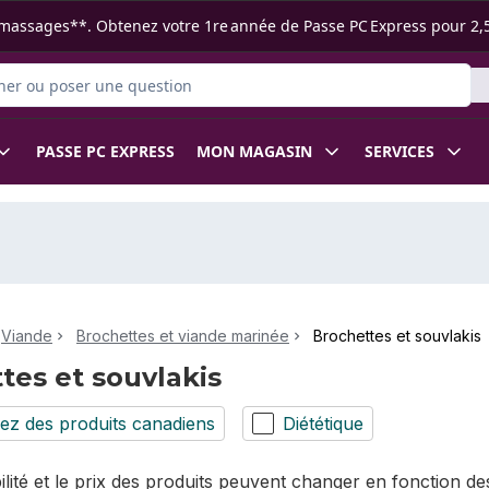
s ramassages**. Obtenez votre 1re année de Passe PC Express pour 2,
 des produits
PASSE PC EXPRESS
MON MAGASIN
SERVICES
Viande
Brochettes et viande marinée
Brochettes et souvlakis
tes et souvlakis
ez des produits canadiens
Diététique
bilité et le prix des produits peuvent changer en fonction 