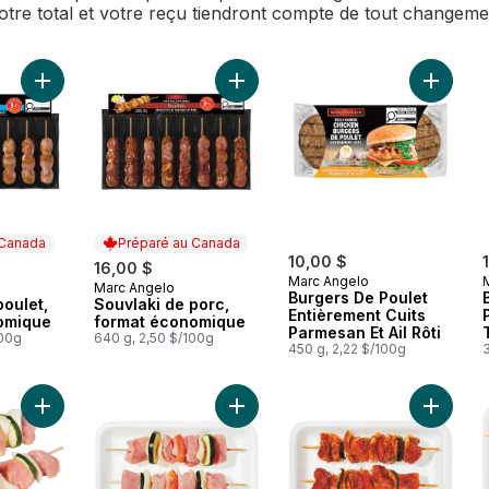
Votre total et votre reçu tiendront compte de tout changem
Ajouter Souvlaki de poulet, format économique au panier
Ajouter Souvlaki de porc, format 
Ajouter 
 Canada
Préparé au Canada
10,00 $
16,00 $
Marc Angelo
Marc Angelo
 Canada
Préparé au Canada
Burgers De Poulet
poulet,
Souvlaki de porc,
Entièrement Cuits
omique
format économique
Parmesan Et Ail Rôti
100g
640 g, 2,50 $/100g
450 g, 2,22 $/100g
Ajouter Brochette de poulet nature, emballage de 2 au panier
Ajouter Brochette de porc nature, 
Ajouter 