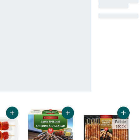
Ajouter Brochettes de haut de surlonge de bœuf marinées, emb
Ajouter Spiedini à l’agneau au pani
Ajouter 
Faible
stock