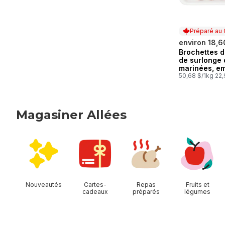
Préparé au
environ 18,6
Brochettes d
Préparé au
de surlonge
marinées, e
de 2 (Consul
50,68 $/1kg 22,
description 
produit pour 
options de
marinade.)
Magasiner Allées
sauter Magasiner Allées
Nouveautés
Cartes-
Repas
Fruits et
cadeaux
préparés
légumes