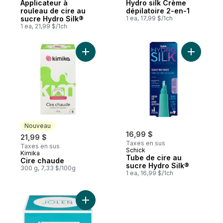
Applicateur à
Hydro silk Crème
rouleau de cire au
dépilatoire 2-en-1
sucre Hydro Silk®
1 ea, 17,99 $/1ch
1 ea, 21,99 $/1ch
Ajouter Cire chaude au panier
Ajouter T
Nouveau
16,99 $
21,99 $
Taxes en sus
Taxes en sus
Schick
Kimika
Nouveau
Tube de cire au
Cire chaude
sucre Hydro Silk®
300 g, 7,33 $/100g
1 ea, 16,99 $/1ch
Ajouter Crème décolorante au panier