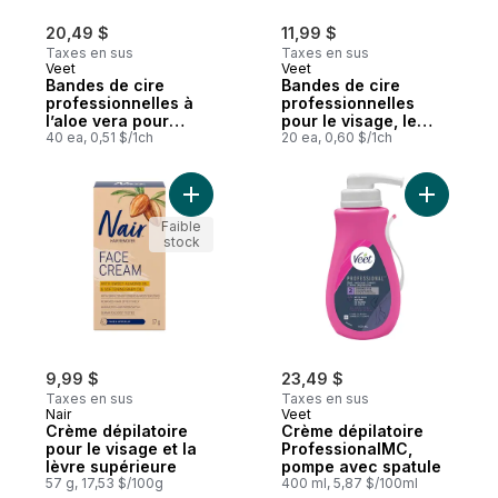
20,49 $
11,99 $
Taxes en sus
Taxes en sus
Veet
Veet
Bandes de cire
Bandes de cire
professionnelles à
professionnelles
l’aloe vera pour
pour le visage, le
jambes et corps,
40 ea, 0,51 $/1ch
bikini et les aisselles
20 ea, 0,60 $/1ch
peau sèche
Ajouter Crème dépilatoire pour le visage e
Ajouter C
Faible
stock
9,99 $
23,49 $
Taxes en sus
Taxes en sus
Nair
Veet
Crème dépilatoire
Crème dépilatoire
pour le visage et la
ProfessionalMC,
lèvre supérieure
pompe avec spatule
57 g, 17,53 $/100g
400 ml, 5,87 $/100ml