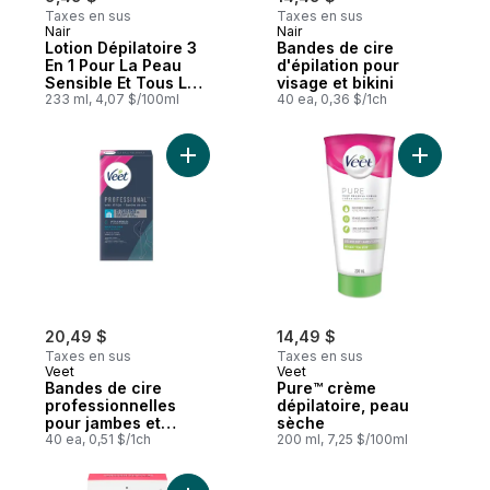
Taxes en sus
Taxes en sus
Nair
Nair
Lotion Dépilatoire 3
Bandes de cire
En 1 Pour La Peau
d'épilation pour
Sensible Et Tous Les
visage et bikini
Types De Poils Avec
233 ml, 4,07 $/100ml
40 ea, 0,36 $/1ch
Huile De Tournesol
Et Extrait De Thé Vert
Ajouter Bandes de cire professionnelles 
Ajouter P
20,49 $
14,49 $
Taxes en sus
Taxes en sus
Veet
Veet
Bandes de cire
Pure™ crème
professionnelles
dépilatoire, peau
pour jambes et
sèche
corps, peau sensible
40 ea, 0,51 $/1ch
200 ml, 7,25 $/100ml