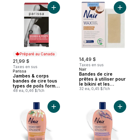
Ajouter Jambes & corps bandes de cire t
Ajouter Ba
Préparé au Canada
14,49 $
21,99 $
Taxes en sus
Taxes en sus
Nair
Parissa
Préparé au Canada
Bandes de cire
Jambes & corps
prêtes à utiliser pour
bandes de cire tous
le bikini et les
types de poils format
aisselles avec de
32 ea, 0,45 $/1ch
economique
48 ea, 0,46 $/1ch
l’extrait d’huile de
lait de noix de coco
Ajouter Huile D'Argan Dépil-Douche au pa
Ajouter D