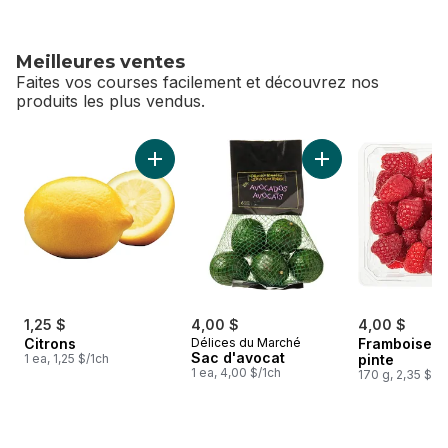
Meilleures ventes
Faites vos courses facilement et découvrez nos
produits les plus vendus.
sauter Meilleures ventes
Ajouter Citrons au panier
Ajouter Sac d'avoc
1,25 $
4,00 $
4,00 $
Citrons
Délices du Marché
Framboises,
Sac d'avocat
1 ea, 1,25 $/1ch
pinte
1 ea, 4,00 $/1ch
170 g, 2,35 $/1