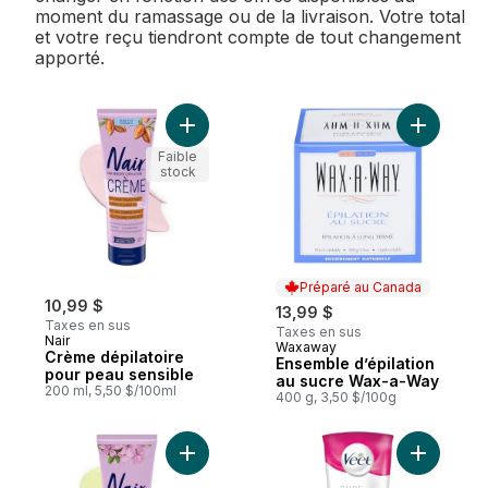
moment du ramassage ou de la livraison. Votre total
et votre reçu tiendront compte de tout changement
apporté.
Ajouter Crème dépilatoire pour peau sens
Ajouter E
Faible
stock
Préparé au Canada
10,99 $
13,99 $
Taxes en sus
Taxes en sus
Nair
Waxaway
Préparé au Canada
Crème dépilatoire
Ensemble d’épilation
pour peau sensible
au sucre Wax-a-Way
200 ml, 5,50 $/100ml
400 g, 3,50 $/100g
Ajouter Crème dépilatoire pour forte pilos
Ajouter C