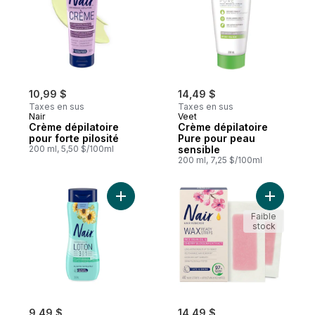
10,99 $
14,49 $
Taxes en sus
Taxes en sus
Nair
Veet
Crème dépilatoire
Crème dépilatoire
pour forte pilosité
Pure pour peau
200 ml, 5,50 $/100ml
sensible
200 ml, 7,25 $/100ml
Ajouter Lotion Dépilatoire 3 En 1 Pour La
Ajouter Ba
Faible
stock
9,49 $
14,49 $