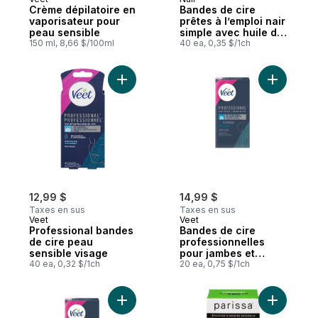
Crème dépilatoire en
Bandes de cire
vaporisateur pour
prêtes à l’emploi nair
peau sensible
simple avec huile de
150 ml, 8,66 $/100ml
coton pour le visage
40 ea, 0,35 $/1ch
et le maillot
Ajouter Professional bandes de cire peau
Ajouter B
12,99 $
14,99 $
Taxes en sus
Taxes en sus
Veet
Veet
Professional bandes
Bandes de cire
de cire peau
professionnelles
sensible visage
pour jambes et
40 ea, 0,32 $/1ch
corps, peau sensible
20 ea, 0,75 $/1ch
Ajouter Bandes de cire professionnelles à
Ajouter 