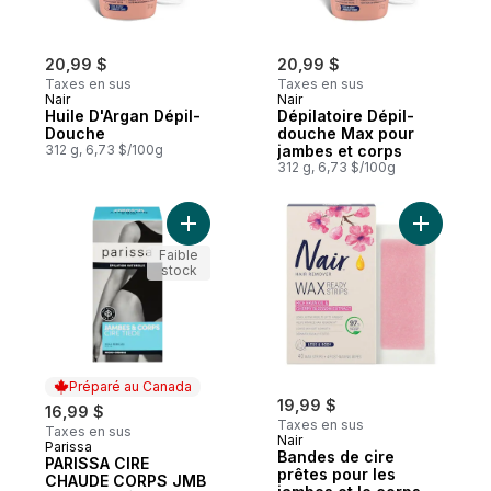
20,99 $
20,99 $
Taxes en sus
Taxes en sus
Nair
Nair
Huile D'Argan Dépil-
Dépilatoire Dépil-
Douche
douche Max pour
312 g, 6,73 $/100g
jambes et corps
312 g, 6,73 $/100g
Ajouter PARISSA CIRE CHAUDE CORPS JM
Ajouter B
Faible
stock
Préparé au Canada
19,99 $
16,99 $
Taxes en sus
Taxes en sus
Nair
Parissa
Préparé au Canada
Bandes de cire
PARISSA CIRE
prêtes pour les
CHAUDE CORPS JMB