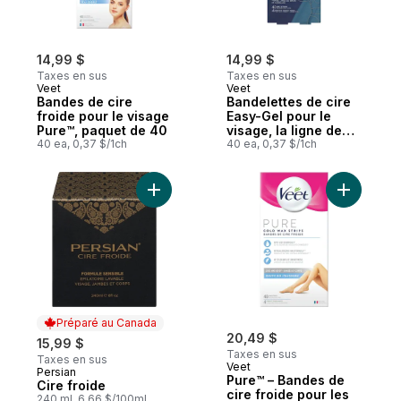
14,99 $
14,99 $
Taxes en sus
Taxes en sus
Veet
Veet
Bandes de cire
Bandelettes de cire
froide pour le visage
Easy-Gel pour le
Pure™, paquet de 40
visage, la ligne de
40 ea, 0,37 $/1ch
maillot et la peau
40 ea, 0,37 $/1ch
sensible sous les bra
Ajouter Cire froide au panier
Ajouter P
Préparé au Canada
20,49 $
15,99 $
Taxes en sus
Taxes en sus
Veet
Persian
Préparé au Canada
Pure™ – Bandes de
Cire froide
cire froide pour les
240 ml, 6,66 $/100ml