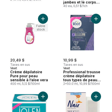
jambes et le corps
40ct
40 ea, 0,51 $/1ch
Ajouter Crème dépilatoire Pure pour peau 
Ajouter P
Faible
stock
20,49 $
10,99 $
Taxes en sus
Taxes en sus
Veet
Veet
Crème dépilatoire
Professional trousse
Pure pour peau
crème dépilatoire
sensible à l’aloe vera
tous types de peau
400 ml, 5,12 $/100ml
maillot intégral
2x50.0 ml, 10,99 $/100ml
Ajouter Crème décolorante douce au pan
Ajouter Ba