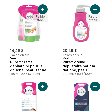
Ajouter Pure™ crème dépilatoire pour la 
Ajouter P
Faible
Faible
stock
stock
14,49 $
20,49 $
Taxes en sus
Taxes en sus
Veet
Veet
Pure™ crème
Pure™ crème
dépilatoire pour la
dépilatoire pour la
douche, peau sèche
douche, peau
150 ml, 9,66 $/100ml
sensible
300 ml, 6,83 $/100ml
Ajouter Ba