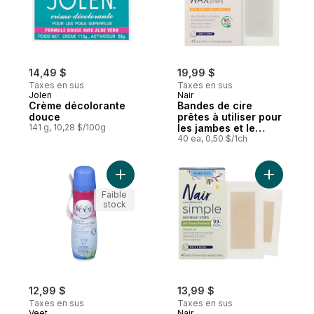
14,49 $
19,99 $
Taxes en sus
Taxes en sus
Jolen
Nair
Crème décolorante
Bandes de cire
douce
prêtes à utiliser pour
141 g, 10,28 $/100g
les jambes et le
corps avec extraits
40 ea, 0,50 $/1ch
de lait et de miel
Ajouter Crème dépilatoire en vaporisateu
Ajouter Ba
Faible
stock
12,99 $
13,99 $
Taxes en sus
Taxes en sus
Veet
Nair