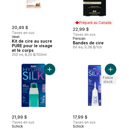
Préparé au Canada
20,49 $
22,99 $
Taxes en sus
Taxes en sus
Veet
Persian
Préparé au Canada
Kit de cire au sucre
Bandes de cire
PURE pour le visage
60 ea, 0,38 $/1ch
et le corps
250 ml, 8,20 $/100ml
Ajouter Applicateur à rouleau de cire au 
Ajouter H
Faible
stock
21,99 $
17,99 $
Taxes en sus
Taxes en sus
Schick
Schick