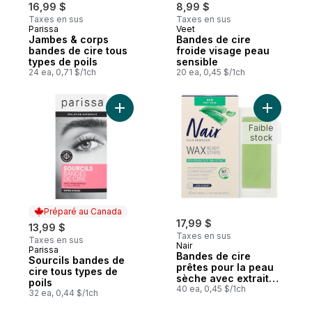
16,99 $
8,99 $
Taxes en sus
Taxes en sus
Parissa
Veet
Préparé au Canada
Nouveau
Jambes & corps
Bandes de cire
bandes de cire tous
froide visage peau
types de poils
sensible
24 ea, 0,71 $/1ch
20 ea, 0,45 $/1ch
Ajouter Sourcils bandes de cire tous type
Ajouter B
Faible
stock
Préparé au Canada
17,99 $
13,99 $
Taxes en sus
Taxes en sus
Nair
Parissa
Préparé au Canada
Bandes de cire
Sourcils bandes de
prêtes pour la peau
cire tous types de
sèche avec extrait
poils
d’aloès biologique
40 ea, 0,45 $/1ch
32 ea, 0,44 $/1ch