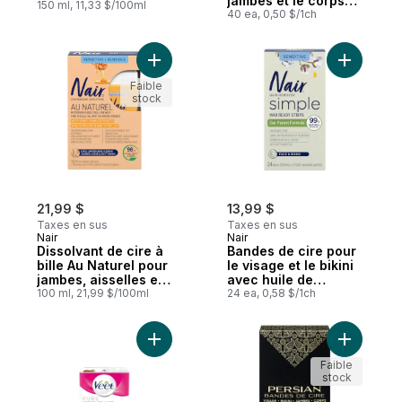
jambes et le corps
150 ml, 11,33 $/100ml
avec de huile de son
40 ea, 0,50 $/1ch
de riz
Ajouter Dissolvant de cire à bille Au Nature
Ajouter B
Faible
stock
21,99 $
13,99 $
Taxes en sus
Taxes en sus
Nair
Nair
Dissolvant de cire à
Bandes de cire pour
bille Au Naturel pour
le visage et le bikini
jambes, aisselles et
avec huile de
bikini
100 ml, 21,99 $/100ml
graines de coton
24 ea, 0,58 $/1ch
Ajouter Kit de cire au sucre PURE pour le 
Ajouter B
Faible
stock