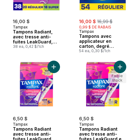
sale:
, formerly:
16,00 $
16,00 $
16,99 $
Tampax
0,99 $ DE RABAIS
Tampons Radiant,
Tampax
Tampons avec
avec tresse anti-
applicateur en
fuites LeakGuard,
carton, degré
régulier/super,
38 ea, 0,42 $/1ch
d’absorption
54 ea, 0,30 $/1ch
emballage multiple,
régulier, embout
38 tampons
facile à saisir,
jupette anti-fuites
Ajouter Tampons Radiant avec tresse anti
Ajouter T
LeakGuard, non
parfumés, 54 u
Faible
stock
6,50 $
6,50 $
Tampax
Tampax
Tampons Radiant
Tampons Radiant
avec tresse anti-
avec tresse anti-
fuites LeakGuard,
fuites LeakGuard et