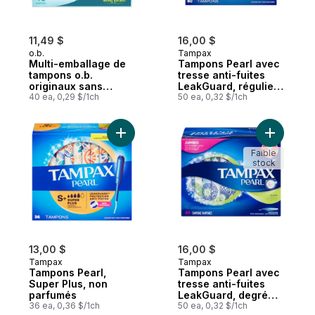
11,49 $
16,00 $
o.b.
Tampax
Multi-emballage de
Tampons Pearl avec
tampons o.b.
tresse anti-fuites
originaux sans
LeakGuard, régulier,
applicateur à
40 ea, 0,29 $/1ch
50 tampons
50 ea, 0,32 $/1ch
absorptivité
régulière, super et
super plus, 40u
Ajouter Tampons Pearl, Super Plus, non p
Ajouter T
Faible
stock
13,00 $
16,00 $
Tampax
Tampax
Tampons Pearl,
Tampons Pearl avec
Super Plus, non
tresse anti-fuites
parfumés
LeakGuard, degré
36 ea, 0,36 $/1ch
d’absorption super,
50 ea, 0,32 $/1ch