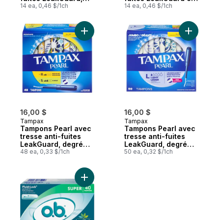
degré d’absorption
14 ea, 0,46 $/1ch
applicateur en
14 ea, 0,46 $/1ch
super plus, non
plastique sans BPA,
parfumés, 14
degré d’absorption
tampons
régulier, non
Ajouter Tampons Pearl avec tresse anti-f
Ajouter T
parfumés, 14
tampons
16,00 $
16,00 $
Tampax
Tampax
Tampons Pearl avec
Tampons Pearl avec
tresse anti-fuites
tresse anti-fuites
LeakGuard, degré
LeakGuard, degré
d’absorption
48 ea, 0,33 $/1ch
d’absorption léger,
50 ea, 0,32 $/1ch
régulier/super,
non parfumés, 50
paquets multiples,
tampons.
non parfumés, 48
Ajouter Tampons originaux sans applicateu
tampons