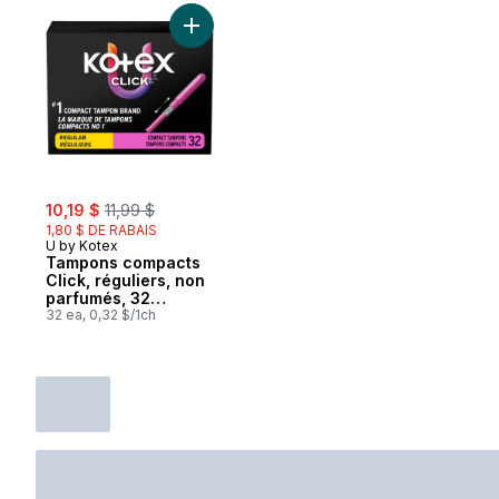
extensible, super, 16
tampons
Ajouter Tampons compacts Click, régulier
sale:
, formerly:
10,19 $
11,99 $
1,80 $ DE RABAIS
U by Kotex
Tampons compacts
Click, réguliers, non
parfumés, 32
tampons
32 ea, 0,32 $/1ch