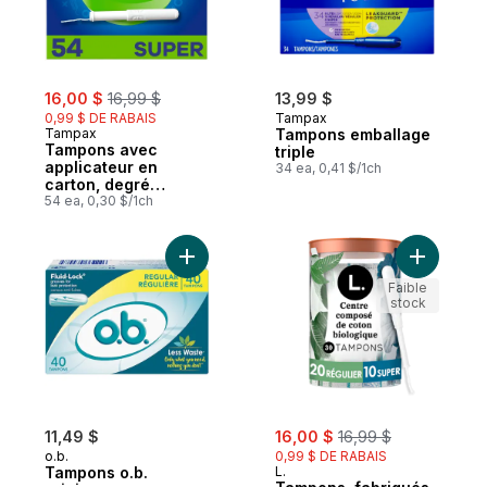
sale:
, formerly:
16,00 $
16,99 $
13,99 $
0,99 $ DE RABAIS
Tampax
Tampax
Tampons emballage
Tampons avec
triple
applicateur en
34 ea, 0,41 $/1ch
carton, degré
d’absorption super,
54 ea, 0,30 $/1ch
embout facile à
saisir, jupette anti-
fuites LeakGuard,
Ajouter Tampons o.b. originaux sans appli
Ajouter T
non parfumés, 54
tampons
Faible
stock
sale:
, formerly:
11,49 $
16,00 $
16,99 $
o.b.
0,99 $ DE RABAIS
Tampons o.b.
L.