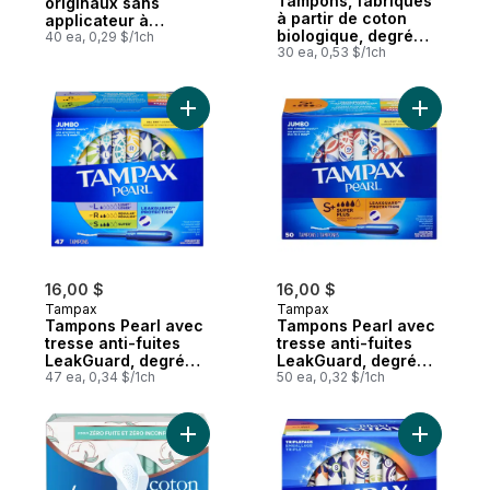
Tampons, fabriqués
originaux sans
à partir de coton
applicateur à
biologique, degré
absorptivité
40 ea, 0,29 $/1ch
d’absorption
30 ea, 0,53 $/1ch
régulière, 40u
régulier/super, 30
tampons
Ajouter Tampons Pearl avec tresse anti-fu
Ajouter T
16,00 $
16,00 $
Tampax
Tampax
Tampons Pearl avec
Tampons Pearl avec
tresse anti-fuites
tresse anti-fuites
LeakGuard, degré
LeakGuard, degré
d’absorption
47 ea, 0,34 $/1ch
d’absorption super
50 ea, 0,32 $/1ch
léger/régulier/super,
plus, non parfumés,
emballage triple, non
50 tampons.
parfumés, 47
Ajouter Serviettes féminines Pur coton po
Ajouter T
tampons.