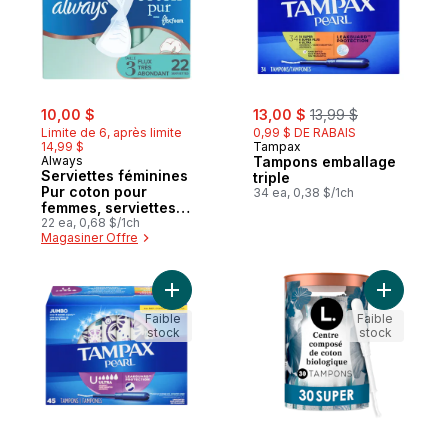
sale:
, formerly:
sale:
, formerly:
10,00 $
13,00 $
13,99 $
Limite de 6, après limite
0,99 $ DE RABAIS
14,99 $
Tampax
Always
Tampons emballage
Serviettes féminines
triple
Pur coton pour
34 ea, 0,38 $/1ch
femmes, serviettes
avec ailes Flexfoam,
22 ea, 0,68 $/1ch
Magasiner Offre
taille 3, degré
d’absorption flux
très abondant, non
parfumées, 22
Ajouter Tampons Pearl avec tresse anti-f
Ajouter T
serviettes
Faible
Faible
stock
stock