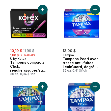
non parfumés, 50
tampons.
Ajouter Tampons compacts Click, régulier
Ajouter T
sale:
, formerly:
10,19 $
11,99 $
13,00 $
1,80 $ DE RABAIS
Tampax
U by Kotex
Tampons Pearl avec
Tampons compacts
tresse anti-fuites
Click,
LeakGuard, degré
réguliers/super/supe
d’absorption ultra,
32 ea, 0,41 $/1ch
r plus, emballage
30 ea, 0,34 $/1ch
non parfumés, 32
multiple, non
tampons.
parfumés, 30
tampons
Ajouter Tampons Pearl avec tresse anti-fu
Ajouter T