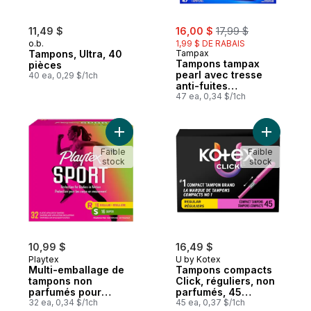
sale:
, formerly:
11,49 $
16,00 $
17,99 $
o.b.
1,99 $ DE RABAIS
Tampons, Ultra, 40
Tampax
Tampons tampax
pièces
pearl avec tresse
40 ea, 0,29 $/1ch
anti-fuites
leakguard, degré
47 ea, 0,34 $/1ch
d’absorption
régulier/super/super
plus, emballage
Ajouter Multi-emballage de tampons non pa
Ajouter T
triple, non parfumés
Faible
Faible
stock
stock
10,99 $
16,49 $
Playtex
U by Kotex
Multi-emballage de
Tampons compacts
tampons non
Click, réguliers, non
parfumés pour
parfumés, 45
athlètes Sport à
32 ea, 0,34 $/1ch
tampons
45 ea, 0,37 $/1ch