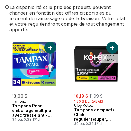
La disponibilité et le prix des produits peuvent
changer en fonction des offres disponibles au
moment du ramassage ou de la livraison. Votre total
et votre reçu tiendront compte de tout changement
apporté.
Ajouter Tampons Pear emballage multiple 
Ajouter T
Faible
stock
sale:
, formerly:
13,00 $
10,19 $
11,99 $
Tampax
1,80 $ DE RABAIS
Tampons Pear
U by Kotex
Tampons compacts
emballage multiple
Click,
avec tresse anti-
réguliers/super,
fuites LeakGuard,
34 ea, 0,38 $/1ch
emballage multiple,
30 ea, 0,34 $/1ch
régulier/super, 34
non parfumés, 30
tampons