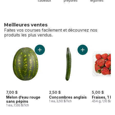
cadeaux
préparés
légumes
Meilleures ventes
Faites vos courses facilement et découvrez nos
produits les plus vendus.
sauter Meilleures ventes
Ajouter Melon d’eau rouge sans pépins au p
Ajouter Concombres
7,00 $
2,50 $
5,00 $
Melon d’eau rouge
Concombres anglais
Fraises, 1 lb
sans pépins
1 ea, 2,50 $/1ch
454 g, 1,10 $/1
1 ea, 7,00 $/1ch