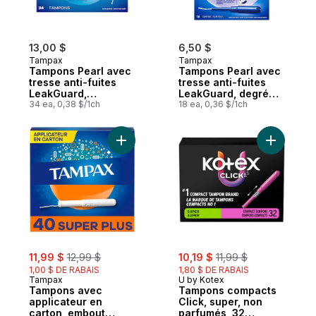
13,00 $
6,50 $
Tampax
Tampax
Tampons Pearl avec
Tampons Pearl avec
tresse anti-fuites
tresse anti-fuites
LeakGuard,
LeakGuard, degré
régulier/super/super
34 ea, 0,38 $/1ch
d’absorption léger,
18 ea, 0,36 $/1ch
plus, emballage
non parfumés, 18
multiple, 34 tampons
tampons.
Ajouter Tampons avec applicateur en carto
Ajouter T
sale:
, formerly:
sale:
, formerly:
11,99 $
12,99 $
10,19 $
11,99 $
1,00 $ DE RABAIS
1,80 $ DE RABAIS
Tampax
U by Kotex
Tampons avec
Tampons compacts
applicateur en
Click, super, non
carton, embout
parfumés, 32