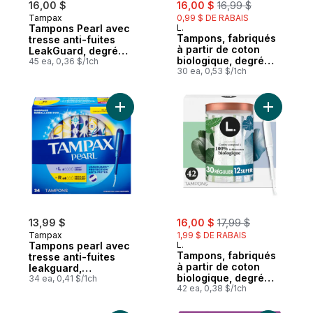
sale:
, formerly:
16,00 $
16,00 $
16,99 $
Tampax
0,99 $ DE RABAIS
Tampons Pearl avec
L.
Tampons, fabriqués
tresse anti-fuites
à partir de coton
LeakGuard, degré
biologique, degré
d’absorption ultra,
45 ea, 0,36 $/1ch
d’absorption super,
30 ea, 0,53 $/1ch
non parfumés, 45
30 tampons
tampons
Ajouter Tampons pearl avec tresse anti-f
Ajouter T
sale:
, formerly:
13,99 $
16,00 $
17,99 $
Tampax
1,99 $ DE RABAIS
Tampons pearl avec
L.
Tampons, fabriqués
tresse anti-fuites
à partir de coton
leakguard,
biologique, degré
emballage duo,
34 ea, 0,41 $/1ch
d’absorption
42 ea, 0,38 $/1ch
degré d’absorption
régulier/super, 42
léger/régulier, non
tampons
parfumés,