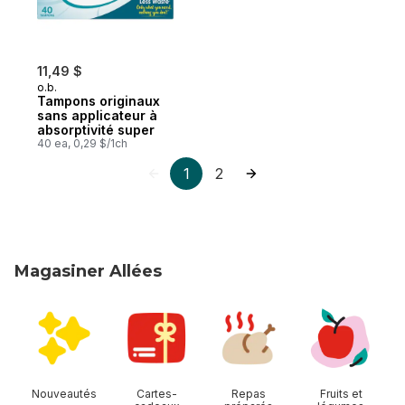
11,49 $
o.b.
Tampons originaux
sans applicateur à
absorptivité super
40 ea, 0,29 $/1ch
1
2
Magasiner Allées
sauter Magasiner Allées
Nouveautés
Cartes-
Repas
Fruits et