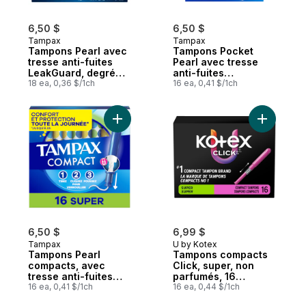
6,50 $
6,50 $
Tampax
Tampax
Tampons Pearl avec
Tampons Pocket
tresse anti-fuites
Pearl avec tresse
LeakGuard, degré
anti-fuites
d’absorption ultra,
18 ea, 0,36 $/1ch
LeakGuard, degré
16 ea, 0,41 $/1ch
non parfumés
d’absorption
régulier, non
parfumés, 16
Ajouter Tampons Pearl compacts, avec tres
Ajouter T
tampons.
6,50 $
6,99 $
Tampax
U by Kotex
Tampons Pearl
Tampons compacts
compacts, avec
Click, super, non
tresse anti-fuites
parfumés, 16
LeakGuard et
16 ea, 0,41 $/1ch
tampons
16 ea, 0,44 $/1ch
applicateur