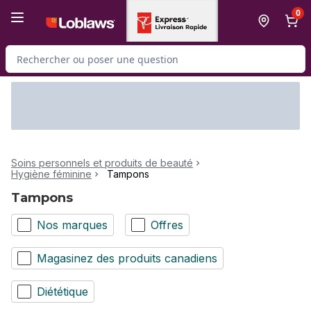
Passer au contenu principal
Passer au pied de page
0
Rechercher des produits
Soins personnels et produits de beauté
Hygiène féminine
Tampons
Tampons
Nos marques
Offres
Magasinez des produits canadiens
Diététique