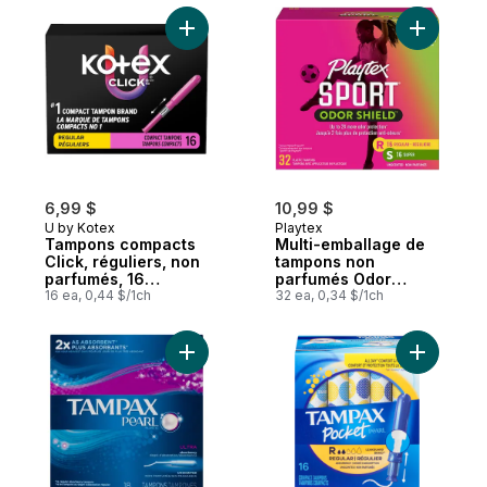
tampons
Ajouter Tampons compacts Click, régulier
Ajouter M
6,99 $
10,99 $
U by Kotex
Playtex
Tampons compacts
Multi-emballage de
Click, réguliers, non
tampons non
parfumés, 16
parfumés Odor
tampons
16 ea, 0,44 $/1ch
Shield à absorptivité
32 ea, 0,34 $/1ch
régulière et super
Ajouter Tampons Pearl avec tresse anti-fu
Ajouter T