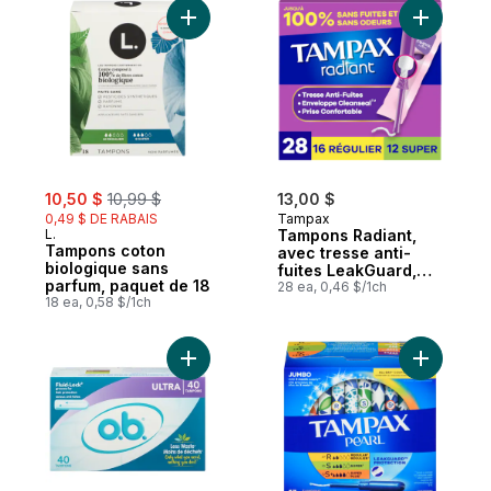
34 tampons
Ajouter Tampons coton biologique sans p
Ajouter T
sale:
, formerly:
10,50 $
10,99 $
13,00 $
0,49 $ DE RABAIS
Tampax
L.
Tampons Radiant,
Tampons coton
avec tresse anti-
biologique sans
fuites LeakGuard,
parfum, paquet de 18
régulier/super,
28 ea, 0,46 $/1ch
18 ea, 0,58 $/1ch
emballage multiple,
28 tampons
Ajouter Tampons, Ultra, 40 pièces au pani
Ajouter T