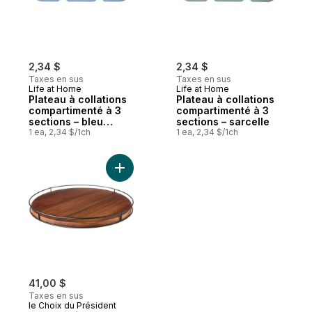
2,34 $
2,34 $
Taxes en sus
Taxes en sus
Life at Home
Life at Home
Plateau à collations
Plateau à collations
compartimenté à 3
compartimenté à 3
sections – bleu
sections – sarcelle
côtier
1 ea, 2,34 $/1ch
1 ea, 2,34 $/1ch
Ajouter Plateau pivotant au panier
41,00 $
Taxes en sus
le Choix du Président