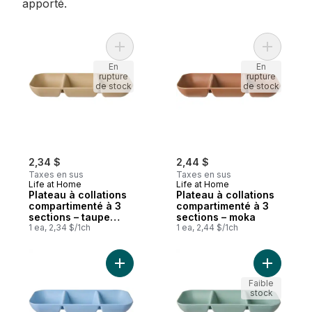
apporté.
Ajouter Plateau à collations compartimenté
Ajouter P
En
En
rupture
rupture
de stock
de stock
2,34 $
2,44 $
Taxes en sus
Taxes en sus
Life at Home
Life at Home
Plateau à collations
Plateau à collations
compartimenté à 3
compartimenté à 3
sections – taupe
sections – moka
côtier
1 ea, 2,34 $/1ch
1 ea, 2,44 $/1ch
Ajouter Plateau à collations compartimenté
Ajouter Pl
Faible
stock