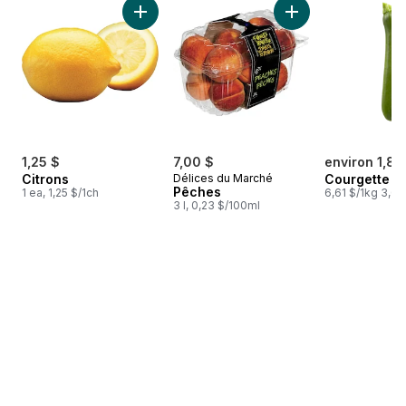
Ajouter Citrons au panier
Ajouter Pêches au 
1,25 $
7,00 $
environ 1,85
Citrons
Délices du Marché
Courgette
Pêches
1 ea, 1,25 $/1ch
6,61 $/1kg 3,00
3 l, 0,23 $/100ml