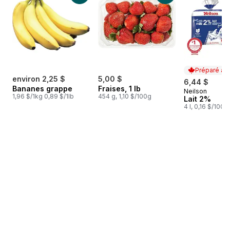
Préparé au
environ 2,25 $
5,00 $
6,44 $
Bananes grappe
Fraises, 1 lb
Neilson
Préparé au
1,96 $/1kg 0,89 $/1lb
454 g, 1,10 $/100g
Lait 2%
4 l, 0,16 $/100m