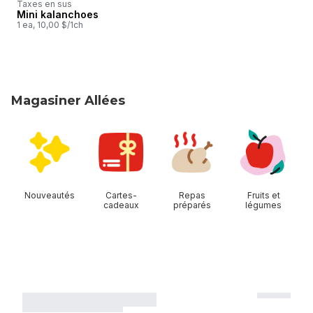
Taxes en sus
Mini kalanchoes
Préparé au Canada
1 ea, 10,00 $/1ch
Magasiner Allées
sauter Magasiner Allées
Nouveautés
Cartes-
Repas
Fruits et
cadeaux
préparés
légumes