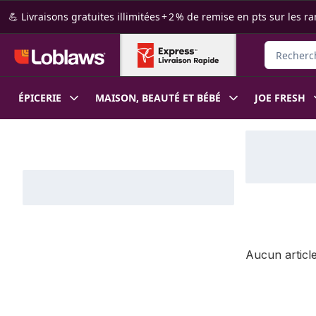
Passer au contenu principal
Passer au pied de page
💪 Livraisons gratuites illimitées + 2 % de remise en pts sur le
Rechercher
ÉPICERIE
MAISON, BEAUTÉ ET BÉBÉ
JOE FRESH
Passer au filtrage du contenu
Aucun article