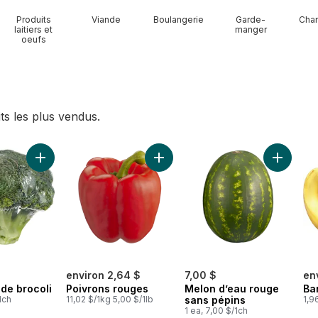
Produits
Viande
Boulangerie
Garde-
Char
laitiers et
manger
oeufs
ts les plus vendus.
panier
Ajouter Couronne de brocoli au panier
Ajouter Poivrons rouges au panie
Ajouter 
environ 2,64 $
7,00 $
en
de brocoli
Poivrons rouges
Melon d’eau rouge
Ba
1ch
11,02 $/1kg 5,00 $/1lb
sans pépins
1,9
1 ea, 7,00 $/1ch