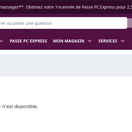
s ramassages**. Obtenez votre 1re année de Passe PC Express pour 2,
 des produits
PASSE PC EXPRESS
MON MAGASIN
SERVICES
 n'est disponible.