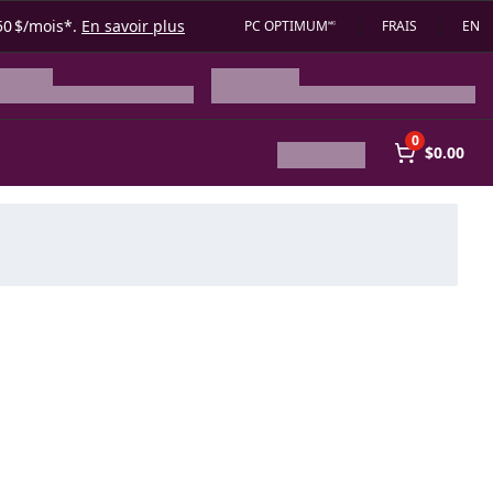
50 $/mois*.
En savoir plus
PC OPTIMUM🅪
FRAIS
EN
0
$0.00