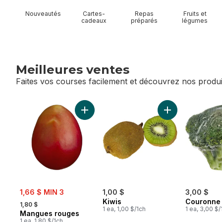
Nouveautés
Cartes-
Repas
Fruits et
cadeaux
préparés
légumes
Meilleures ventes
Faites vos courses facilement et découvrez nos produi
sauter Meilleures ventes
Ajouter Mangues rouges au panier
Ajouter Kiwis au 
sale:
1,66 $ MIN 3
1,00 $
3,00 $
, formerly:
Kiwis
Couronne 
1,80 $
1 ea, 1,00 $/1ch
1 ea, 3,00 $/
Mangues rouges
1 ea, 1,80 $/1ch