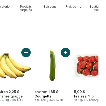
cuterie
Produits
Boissons
Fruit de mer
Boutique d
surgelés
fleurs
r
Melon d’eau rouge sans pépins au panier
Ajouter Bananes grappe au panier
Ajouter Courgette au pani
viron 2,25 $
environ 1,85 $
5,00 $
nanes grappe
Courgette
Fraises, 1 lb
6 $/1kg 0,89 $/1lb
6,61 $/1kg 3,00 $/1lb
454 g, 1,10 $/100g